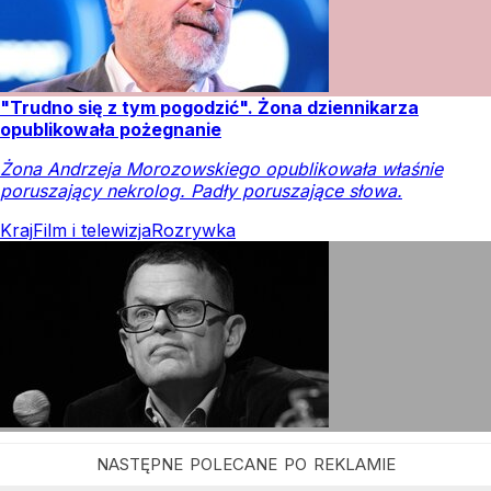
"Trudno się z tym pogodzić". Żona dziennikarza
opublikowała pożegnanie
Żona Andrzeja Morozowskiego opublikowała właśnie
poruszający nekrolog. Padły poruszające słowa.
Kraj
Film i telewizja
Rozrywka