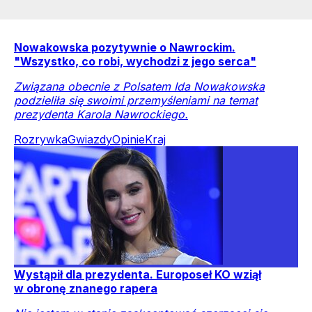
Nowakowska pozytywnie o Nawrockim.
"Wszystko, co robi, wychodzi z jego serca"
Związana obecnie z Polsatem Ida Nowakowska
podzieliła się swoimi przemyśleniami na temat
prezydenta Karola Nawrockiego.
Rozrywka
Gwiazdy
Opinie
Kraj
Wystąpił dla prezydenta. Europoseł KO wziął
w obronę znanego rapera