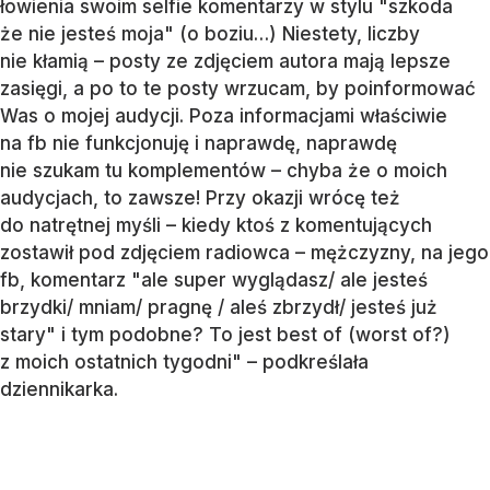
łowienia swoim selfie komentarzy w stylu "szkoda
że nie jesteś moja" (o boziu…) Niestety, liczby
nie kłamią – posty ze zdjęciem autora mają lepsze
zasięgi, a po to te posty wrzucam, by poinformować
Was o mojej audycji. Poza informacjami właściwie
na fb nie funkcjonuję i naprawdę, naprawdę
nie szukam tu komplementów – chyba że o moich
audycjach, to zawsze! Przy okazji wrócę też
do natrętnej myśli – kiedy ktoś z komentujących
zostawił pod zdjęciem radiowca – mężczyzny, na jego
fb, komentarz "ale super wyglądasz/ ale jesteś
brzydki/ mniam/ pragnę / aleś zbrzydł/ jesteś już
stary" i tym podobne? To jest best of (worst of?)
z moich ostatnich tygodni" – podkreślała
dziennikarka.