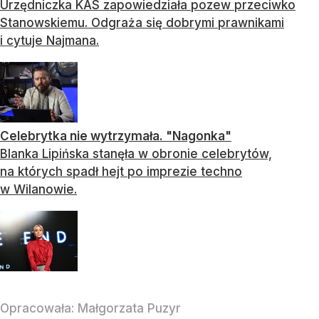
Urzędniczka KAS zapowiedziała pozew przeciwko
Stanowskiemu. Odgraża się dobrymi prawnikami
i cytuje Najmana.
Celebrytka nie wytrzymała. "Nagonka"
Blanka Lipińska stanęła w obronie celebrytów,
na których spadł hejt po imprezie techno
w Wilanowie.
Opracowała:
Małgorzata Puzyr