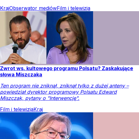
Kraj
Obserwator mediów
Film i telewizja
Zwrot ws. kultowego programu Polsatu? Zaskakujące
słowa Miszczaka
Ten program nie zniknął, zniknął tylko z dużej anteny –
powiedział dyrektor programowy Polsatu Edward
Miszczak, pytany o "Interwencję".
Film i telewizja
Kraj