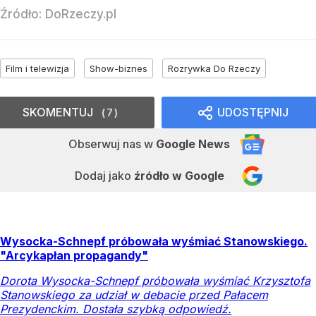
Źródło:
DoRzeczy.pl
Film i telewizja
Show-biznes
Rozrywka Do Rzeczy
SKOMENTUJ
UDOSTĘPNIJ
7
Obserwuj nas
w
Google News
Dodaj jako
źródło w Google
Wysocka-Schnepf próbowała wyśmiać Stanowskiego.
"Arcykapłan propagandy"
Dorota Wysocka-Schnepf próbowała wyśmiać Krzysztofa
Stanowskiego za udział w debacie przed Pałacem
Prezydenckim. Dostała szybką odpowiedź.