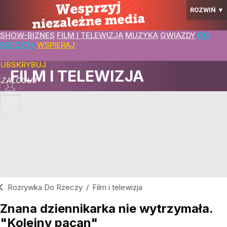
ROZWIŃ
▼
SHOW-BIZNES
FILM I TELEWIZJA
MUZYKA
GWIAZDY
DO
RZECZY+
WSPIERAJ
SUBSKRYBUJ
FILM I TELEWIZJA
ZALOGUJ
MENU
Rozrywka Do Rzeczy
/
Film i telewizja
Znana dziennikarka nie wytrzymała.
"Kolejny pacan"