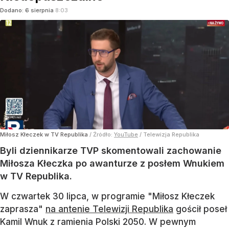
Dodano:
6
sierpnia
8:03
Miłosz Kłeczek w TV Republika
/ Źródło:
YouTube
/
Telewizja Republika
Byli dziennikarze TVP skomentowali zachowanie
Miłosza Kłeczka po awanturze z posłem Wnukiem
w TV Republika.
W czwartek 30 lipca, w programie "Miłosz Kłeczek
zaprasza"
na antenie Telewizji Republika
gościł poseł
Kamil Wnuk z ramienia Polski 2050. W pewnym