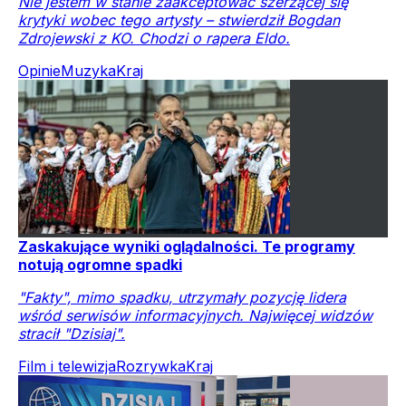
Nie jestem w stanie zaakceptować szerzącej się
krytyki wobec tego artysty – stwierdził Bogdan
Zdrojewski z KO. Chodzi o rapera Eldo.
Opinie
Muzyka
Kraj
Zaskakujące wyniki oglądalności. Te programy
notują ogromne spadki
"Fakty", mimo spadku, utrzymały pozycję lidera
wśród serwisów informacyjnych. Najwięcej widzów
stracił "Dzisiaj".
Film i telewizja
Rozrywka
Kraj