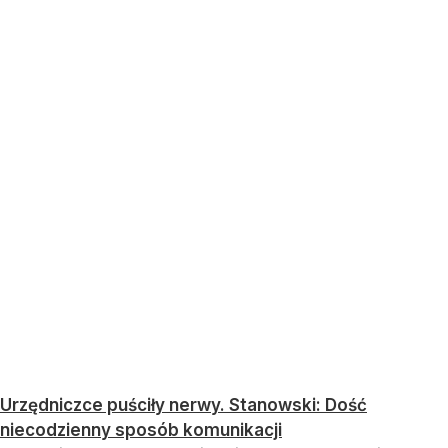
Urzędniczce puściły nerwy. Stanowski: Dość
niecodzienny sposób komunikacji