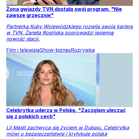
Żona gwiazdy TVN dostała swój program. "Nie
zawsze grzecznie"
Partnerka Kuby Wojewódzkiego rozwija swoją karierę
w TVN. Żaneta Rosińska poprowadzi jesienną
nowość stacji.
Film i telewizja
Show-biznes
Rozrywka
Celebrytka uderza w Polskę. "Zaczęłam uleczać
się z polskich cech"
Lil Masti zachwyca się życiem w Dubaju. Celebrytka
mówi o bezpieczeństwie i krytykuje polską