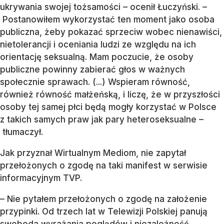
ukrywania swojej tożsamości – ocenił Łuczyński. –
Postanowiłem wykorzystać ten moment jako osoba
publiczna, żeby pokazać sprzeciw wobec nienawiści,
nietolerancji i oceniania ludzi ze względu na ich
orientację seksualną. Mam poczucie, że osoby
publiczne powinny zabierać głos w ważnych
społecznie sprawach. (...) Wspieram równość,
również równość małżeńską, i liczę, że w przyszłości
osoby tej samej płci będą mogły korzystać w Polsce
z takich samych praw jak pary heteroseksualne –
tłumaczył.
Jak przyznał Wirtualnym Mediom, nie zapytał
przełożonych o zgodę na taki manifest w serwisie
informacyjnym TVP.
– Nie pytałem przełożonych o zgodę na założenie
przypinki. Od trzech lat w Telewizji Polskiej panują
swoboda wyrażania poglądów i niezależność