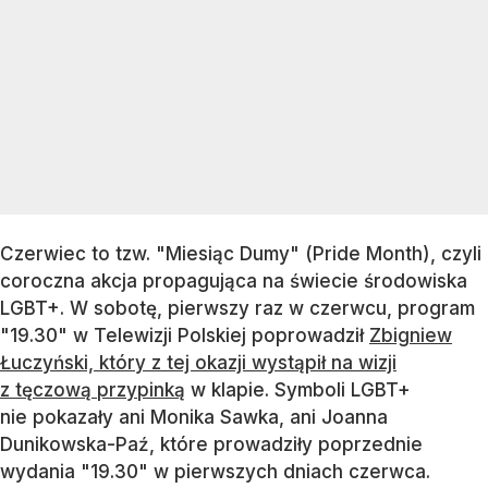
Czerwiec to tzw. "Miesiąc Dumy" (Pride Month), czyli
coroczna akcja propagująca na świecie środowiska
LGBT+. W sobotę, pierwszy raz w czerwcu, program
"19.30" w Telewizji Polskiej poprowadził
Zbigniew
Łuczyński, który z tej okazji wystąpił na wizji
z tęczową przypinką
w klapie. Symboli LGBT+
nie pokazały ani Monika Sawka, ani Joanna
Dunikowska-Paź, które prowadziły poprzednie
wydania "19.30" w pierwszych dniach czerwca.