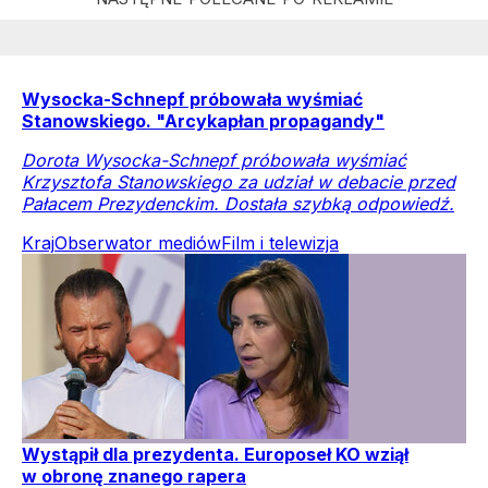
Wysocka-Schnepf próbowała wyśmiać
Stanowskiego. "Arcykapłan propagandy"
Dorota Wysocka-Schnepf próbowała wyśmiać
Krzysztofa Stanowskiego za udział w debacie przed
Pałacem Prezydenckim. Dostała szybką odpowiedź.
Kraj
Obserwator mediów
Film i telewizja
Wystąpił dla prezydenta. Europoseł KO wziął
w obronę znanego rapera