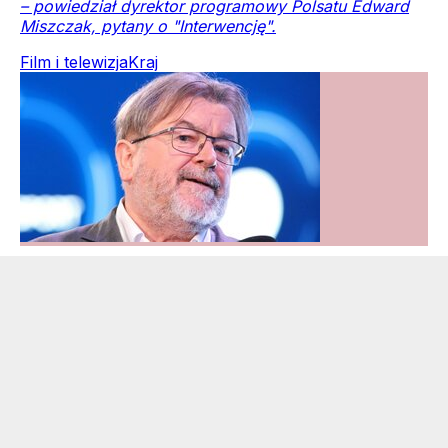
– powiedział dyrektor programowy Polsatu Edward
Miszczak, pytany o "Interwencję".
Film i telewizja
Kraj