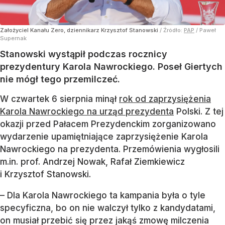
Założyciel Kanału Zero, dziennikarz Krzysztof Stanowski
/ Źródło:
PAP
/
Paweł
Supernak
Stanowski wystąpił podczas rocznicy
prezydentury Karola Nawrockiego. Poseł Giertych
nie mógł tego przemilczeć.
W czwartek 6 sierpnia minął
rok od zaprzysiężenia
Karola Nawrockiego na urząd prezydenta
Polski. Z tej
okazji przed Pałacem Prezydenckim zorganizowano
wydarzenie upamiętniające zaprzysiężenie Karola
Nawrockiego na prezydenta. Przemówienia wygłosili
m.in. prof. Andrzej Nowak, Rafał Ziemkiewicz
i Krzysztof Stanowski.
– Dla Karola Nawrockiego ta kampania była o tyle
specyficzna, bo on nie walczył tylko z kandydatami,
on musiał przebić się przez jakąś zmowę milczenia