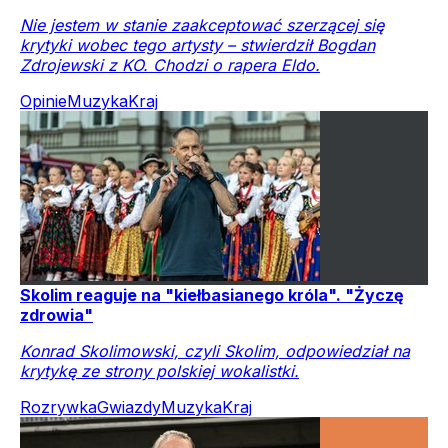
Nie jestem w stanie zaakceptować szerzącej się
krytyki wobec tego artysty – stwierdził Bogdan
Zdrojewski z KO. Chodzi o rapera Eldo.
Opinie
Muzyka
Kraj
Skolim reaguje na "kiełbasianego króla". "Życzę
zdrowia"
Konrad Skolimowski, czyli Skolim, odpowiedział na
krytykę ze strony polskiej wokalistki.
Rozrywka
Gwiazdy
Muzyka
Kraj