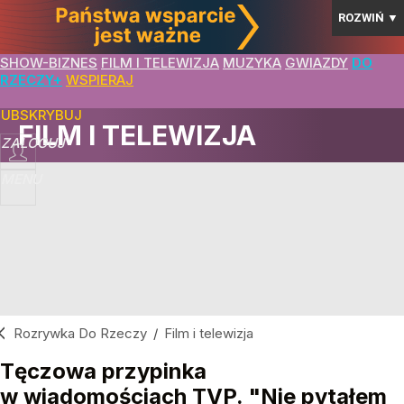
ROZWIŃ
▼
SHOW-BIZNES
FILM I TELEWIZJA
MUZYKA
GWIAZDY
DO
RZECZY+
WSPIERAJ
SUBSKRYBUJ
FILM I TELEWIZJA
ZALOGUJ
MENU
Rozrywka Do Rzeczy
/
Film i telewizja
Tęczowa przypinka
w wiadomościach TVP. "Nie pytałem