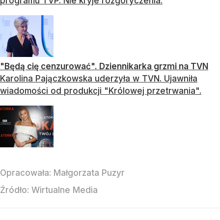
programu TVP. Nie kryje rozgoryczenia.
"Będą cię cenzurować". Dziennikarka grzmi na TVN
Karolina Pajączkowska uderzyła w TVN. Ujawniła
wiadomości od produkcji "Królowej przetrwania".
Opracowała:
Małgorzata Puzyr
Źródło:
Wirtualne Media