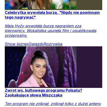
Celebrytka wywołała burzę. "Nigdy nie powinnam
tego nagrywać"
Maja Hyży wywołała burzę nagraniem zza
kierownicy. Wokalistka usunęła film i opublikowała
przeprosiny.
Show-biznes
Gwiazdy
Rozrywka
Zwrot ws. kultowego programu Polsatu?
Zaskakujące słowa Miszczaka
Ten program nie zniknął, zniknął tylko z dużej anteny