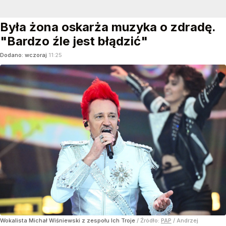
Była żona oskarża muzyka o zdradę.
"Bardzo źle jest błądzić"
Dodano:
wczoraj
11:25
Wokalista Michał Wiśniewski z zespołu Ich Troje
/ Źródło:
PAP
/
Andrzej