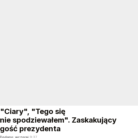
"Ciary", "Tego się
nie spodziewałem". Zaskakujący
gość prezydenta
Dodano:
wczoraj
9:37