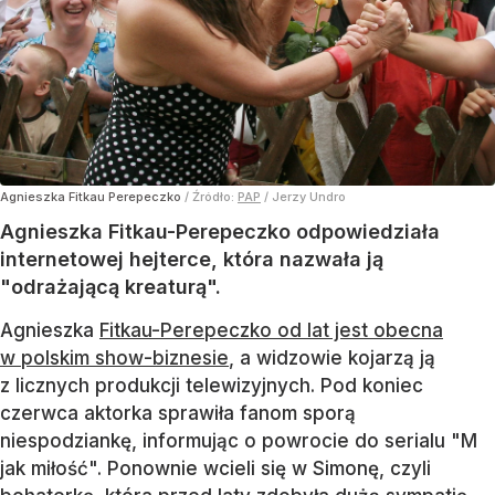
Agnieszka Fitkau Perepeczko
/ Źródło:
PAP
/
Jerzy Undro
Agnieszka Fitkau-Perepeczko odpowiedziała
internetowej hejterce, która nazwała ją
"odrażającą kreaturą".
Agnieszka
Fitkau-Perepeczko od lat jest obecna
w polskim show-biznesie
, a widzowie kojarzą ją
z licznych produkcji telewizyjnych. Pod koniec
czerwca aktorka sprawiła fanom sporą
niespodziankę, informując o powrocie do serialu "M
jak miłość". Ponownie wcieli się w Simonę, czyli