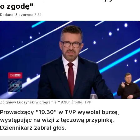
o zgodę"
Dodano:
8
czerwca
8:51
Zbigniew Łuczyński w programie "19.30"
Źródło:
TVP
Prowadzący "19.30" w TVP wywołał burzę,
występując na wizji z tęczową przypinką.
Dziennikarz zabrał głos.