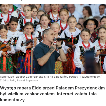
Raper Eldo i zespół Zagórzańska Siła na dziedzińcu Pałacu Prezydenckiego
/
Źródło:
PAP
/
Paweł Supernak
Występ rapera Eldo przed Pałacem Prezydenckim
był wielkim zaskoczeniem. Internet zalała fala
komentarzy.