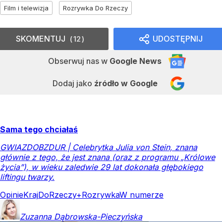
Film i telewizja
Rozrywka Do Rzeczy
SKOMENTUJ
UDOSTĘPNIJ
12
Obserwuj nas
w
Google News
Dodaj jako
źródło w Google
Sama tego chciałaś
GWIAZDOBZDUR | Celebrytka Julia von Stein, znana
głównie z tego, że jest znana (oraz z programu „Królowe
życia”), w wieku zaledwie 29 lat dokonała głębokiego
liftingu twarzy.
Opinie
Kraj
DoRzeczy+
Rozrywka
W numerze
Zuzanna
Dąbrowska-Pieczyńska