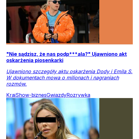
"Nie sądzisz, że nas podp***ala?" Ujawniono akt
oskarżenia piosenkarki
Ujawniono szczegóły aktu oskarżenia Dody i Emila S.
W dokumentach mowa o milionach i nagraniach
rozmów.
Kraj
Show-biznes
Gwiazdy
Rozrywka