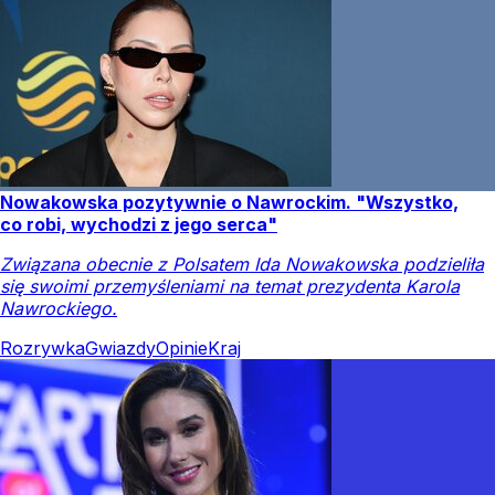
Nowakowska pozytywnie o Nawrockim. "Wszystko,
co robi, wychodzi z jego serca"
Związana obecnie z Polsatem Ida Nowakowska podzieliła
się swoimi przemyśleniami na temat prezydenta Karola
Nawrockiego.
Rozrywka
Gwiazdy
Opinie
Kraj