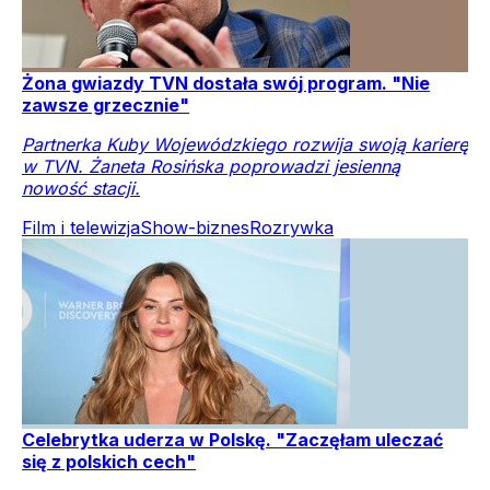
Żona gwiazdy TVN dostała swój program. "Nie
zawsze grzecznie"
Partnerka Kuby Wojewódzkiego rozwija swoją karierę
w TVN. Żaneta Rosińska poprowadzi jesienną
nowość stacji.
Film i telewizja
Show-biznes
Rozrywka
Celebrytka uderza w Polskę. "Zaczęłam uleczać
się z polskich cech"