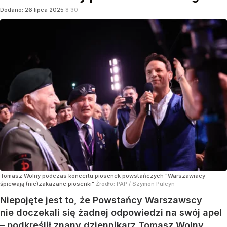
Dodano:
26
lipca
2025
8:30
Tomasz Wolny podczas koncertu piosenek powstańczych "Warszawiacy
śpiewają (nie)zakazane piosenki"
Źródło:
PAP
/
Szymon Pulcyn
Niepojęte jest to, że Powstańcy Warszawscy
nie doczekali się żadnej odpowiedzi na swój apel
– podkreślił znany dziennikarz Tomasz Wolny.