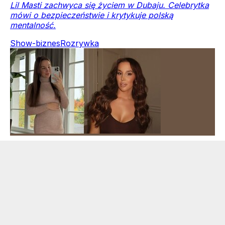
Lil Masti zachwyca się życiem w Dubaju. Celebrytka
mówi o bezpieczeństwie i krytykuje polską
mentalność.
Show-biznes
Rozrywka