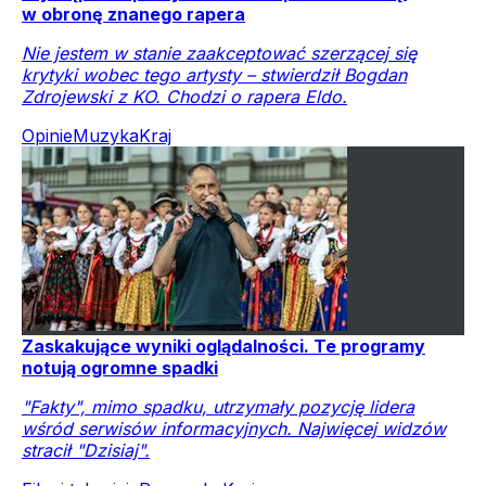
w obronę znanego rapera
Nie jestem w stanie zaakceptować szerzącej się
krytyki wobec tego artysty – stwierdził Bogdan
Zdrojewski z KO. Chodzi o rapera Eldo.
Opinie
Muzyka
Kraj
Zaskakujące wyniki oglądalności. Te programy
notują ogromne spadki
"Fakty", mimo spadku, utrzymały pozycję lidera
wśród serwisów informacyjnych. Najwięcej widzów
stracił "Dzisiaj".