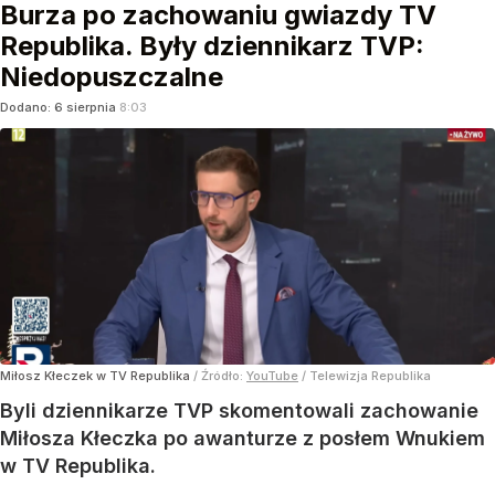
Burza po zachowaniu gwiazdy TV
Republika. Były dziennikarz TVP:
Niedopuszczalne
Dodano:
6
sierpnia
8:03
Miłosz Kłeczek w TV Republika
/ Źródło:
YouTube
/
Telewizja Republika
Byli dziennikarze TVP skomentowali zachowanie
Miłosza Kłeczka po awanturze z posłem Wnukiem
w TV Republika.