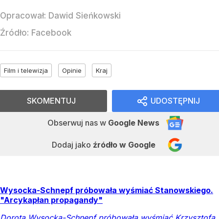
Opracował:
Dawid Sieńkowski
Źródło:
Facebook
Film i telewizja
Opinie
Kraj
SKOMENTUJ
UDOSTĘPNIJ
Obserwuj nas
w
Google News
Dodaj jako
źródło w Google
Wysocka-Schnepf próbowała wyśmiać Stanowskiego.
"Arcykapłan propagandy"
Dorota Wysocka-Schnepf próbowała wyśmiać Krzysztofa