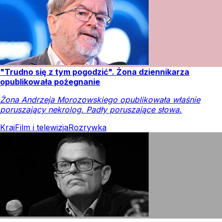
"Trudno się z tym pogodzić". Żona dziennikarza
opublikowała pożegnanie
Żona Andrzeja Morozowskiego opublikowała właśnie
poruszający nekrolog. Padły poruszające słowa.
Kraj
Film i telewizja
Rozrywka