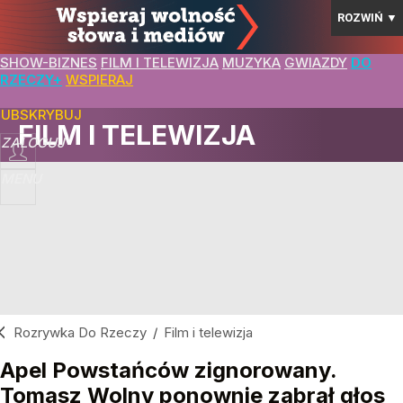
ROZWIŃ
▼
SHOW-BIZNES
FILM I TELEWIZJA
MUZYKA
GWIAZDY
DO
RZECZY+
WSPIERAJ
SUBSKRYBUJ
FILM I TELEWIZJA
ZALOGUJ
MENU
Rozrywka Do Rzeczy
/
Film i telewizja
Apel Powstańców zignorowany.
Tomasz Wolny ponownie zabrał głos