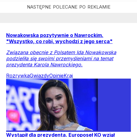
Nowakowska pozytywnie o Nawrockim.
"Wszystko, co robi, wychodzi z jego serca"
Związana obecnie z Polsatem Ida Nowakowska
podzieliła się swoimi przemyśleniami na temat
prezydenta Karola Nawrockiego.
Rozrywka
Gwiazdy
Opinie
Kraj
Wystąpił dla prezydenta. Europoseł KO wziął