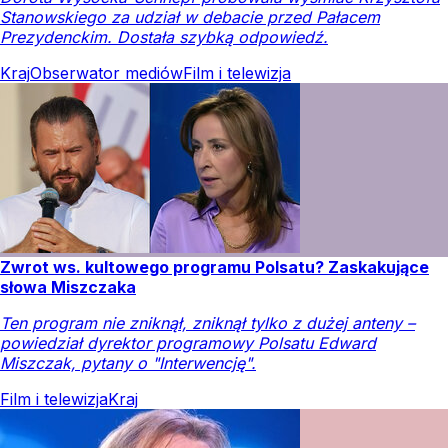
Stanowskiego za udział w debacie przed Pałacem
Prezydenckim. Dostała szybką odpowiedź.
Kraj
Obserwator mediów
Film i telewizja
Zwrot ws. kultowego programu Polsatu? Zaskakujące
słowa Miszczaka
Ten program nie zniknął, zniknął tylko z dużej anteny –
powiedział dyrektor programowy Polsatu Edward
Miszczak, pytany o "Interwencję".
Film i telewizja
Kraj