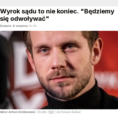
Wyrok sądu to nie koniec. "Będziemy
się odwoływać"
Dodano:
6
sierpnia
16:39
Aktor Antoni Królikowski
/ Źródło:
PAP
/
Archiwum Kalbar