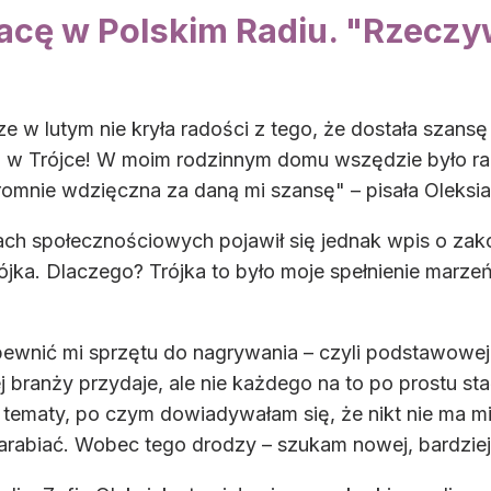
acę w Polskim Radiu. "Rzeczy
e w lutym nie kryła radości z tego, że dostała szansę
 w Trójce! W moim rodzinnym domu wszędzie było ra
romnie wdzięczna za daną mi szansę" – pisała Oleksia
iach społecznościowych pojawił się jednak wpis o zak
jka. Dlaczego? Trójka to było moje spełnienie marze
zapewnić mi sprzętu do nagrywania – czyli podstawowe
 branży przydaje, ale nie każdego na to po prostu sta
tematy, po czym dowiadywałam się, że nikt nie ma mi 
zarabiać. Wobec tego drodzy – szukam nowej, bardziej 