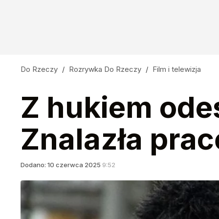
Do Rzeczy
/
Rozrywka Do Rzeczy
/
Film i telewizja
Z hukiem odes
Znalazła prac
Dodano:
10
czerwca
2025
9:52