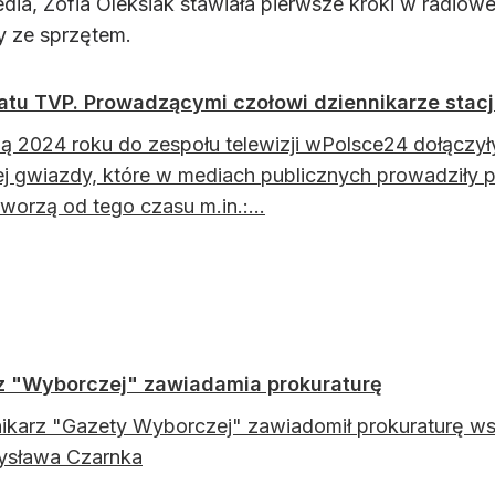
Media, Zofia Oleksiak stawiała pierwsze kroki w radiow
y ze sprzętem.
tu TVP. Prowadzącymi czołowi dziennikarze stacj
ią 2024 roku do zespołu telewizji wPolsce24 dołączy
ej gwiazdy, które w mediach publicznych prowadziły p
worzą od tego czasu m.in.:...
rz "Wyborczej" zawiadamia prokuraturę
ikarz "Gazety Wyborczej" zawiadomił prokuraturę ws
ysława Czarnka