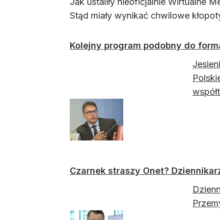
Jak ustaliły nieoficjalnie Wirtualne 
Stąd miały wynikać chwilowe kłopot
Kolejny program podobny do forma
Jesien
Polski
współt
Czarnek straszy Onet? Dziennika
Dzienn
Przem