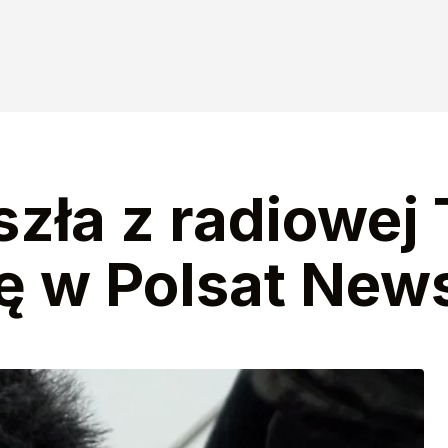
zła z radiowej T
ę w Polsat New