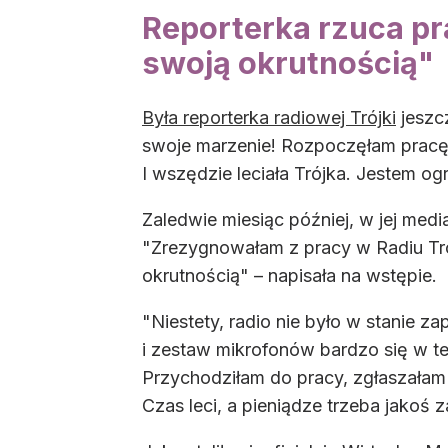
Reporterka rzuca pr
swoją okrutnością"
Była reporterka radiowej Trójki
jeszcz
swoje marzenie! Rozpoczęłam pracę
I wszędzie leciała Trójka. Jestem og
Zaledwie miesiąc później, w jej med
"Zrezygnowałam z pracy w Radiu Tró
okrutnością" – napisała na wstępie.
"Niestety, radio nie było w stanie 
i zestaw mikrofonów bardzo się w tej
Przychodziłam do pracy, zgłaszałam 
Czas leci, a pieniądze trzeba jakoś 