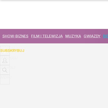
Udostępnij
2
Skomentuj
SHOW-BIZNES
FILM I TELEWIZJA
MUZYKA
GWIAZDY
DO
SUBSKRYBUJ
ZALOGUJ
SZUKAJ
MENU