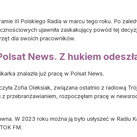
ramie III Polskiego Radia w marcu tego roku. Po zaled
cznościowych ujawniła zaskakujący powód tej decyzji
rzęt dla swoich pracowników.
olsat News. Z hukiem odeszła 
ikarka znalazła już pracę w Polsat News.
czyła Zofia Oleksiak, związana ostatnio z radiową Tró
 z przebranżawianiem, rozpoczęłam pracę w newsroomi
awna. W 2023 roku można ją było usłyszeć w Radiu Ka
ą TOK FM.