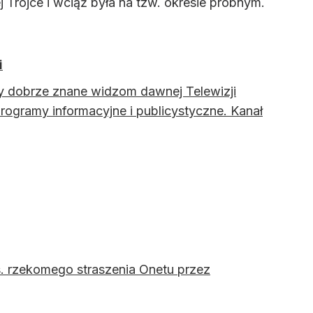
ej Trójce i wciąż była na tzw. okresie próbnym.
i
ły dobrze znane widzom dawnej Telewizji
rogramy informacyjne i publicystyczne. Kanał
. rzekomego straszenia Onetu przez