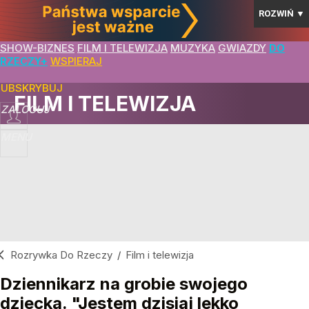
ROZWIŃ
▼
SHOW-BIZNES
FILM I TELEWIZJA
MUZYKA
GWIAZDY
DO
RZECZY+
WSPIERAJ
SUBSKRYBUJ
FILM I TELEWIZJA
ZALOGUJ
MENU
Rozrywka Do Rzeczy
/
Film i telewizja
Dziennikarz na grobie swojego
dziecka. "Jestem dzisiaj lekko