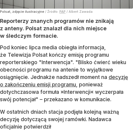
Polsat, zdjęcie ilustracyjne
/ Źródło:
PAP
/
Albert Zawada
Reporterzy znanych programów nie znikają
z anteny. Polsat znalazł dla nich miejsce
w śledczym formacie.
Pod koniec lipca media obiegła informacja,
że Telewizja Polsat kończy emisję programu
reporterskiego "Interwencja". "Blisko ćwierć wieku
obecności programu na antenie to wyjątkowe
osiągnięcie. Jednakże nadszedł moment na
decyzję
o zakończeniu emisji programu
, ponieważ
dotychczasowa formuła »Interwencji« wyczerpała
swój potencjał" – przekazano w komunikacie.
W ostatnich dniach stacja podjęła kolejną ważną
decyzję dotyczącą swojej ramówki. Nadawca
oficjalnie potwierdził