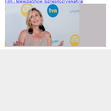
Film i telewizja
Show-biznes
Rozrywka
Kraj