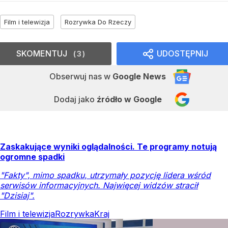
Film i telewizja
Rozrywka Do Rzeczy
SKOMENTUJ
UDOSTĘPNIJ
3
Obserwuj nas
w
Google News
Dodaj jako
źródło w Google
Zaskakujące wyniki oglądalności. Te programy notują
ogromne spadki
"Fakty", mimo spadku, utrzymały pozycję lidera wśród
serwisów informacyjnych. Najwięcej widzów stracił
"Dzisiaj".
Film i telewizja
Rozrywka
Kraj