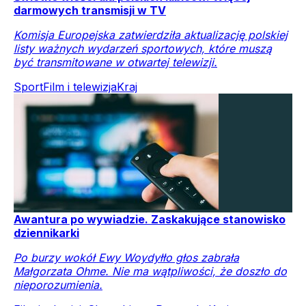
darmowych transmisji w TV
Komisja Europejska zatwierdziła aktualizację polskiej
listy ważnych wydarzeń sportowych, które muszą
być transmitowane w otwartej telewizji.
Sport
Film i telewizja
Kraj
Awantura po wywiadzie. Zaskakujące stanowisko
dziennikarki
Po burzy wokół Ewy Woydyłło głos zabrała
Małgorzata Ohme. Nie ma wątpliwości, że doszło do
nieporozumienia.