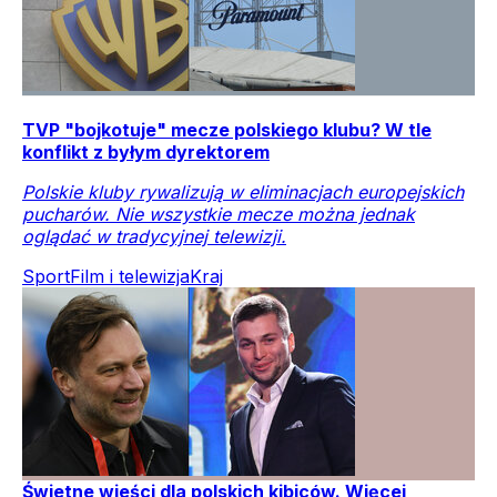
TVP "bojkotuje" mecze polskiego klubu? W tle
konflikt z byłym dyrektorem
Polskie kluby rywalizują w eliminacjach europejskich
pucharów. Nie wszystkie mecze można jednak
oglądać w tradycyjnej telewizji.
Sport
Film i telewizja
Kraj
Świetne wieści dla polskich kibiców. Więcej