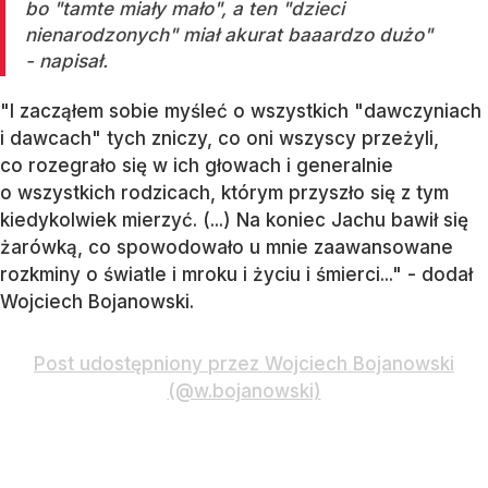
bo "tamte miały mało", a ten "dzieci
nienarodzonych" miał akurat baaardzo dużo"
- napisał.
"I zacząłem sobie myśleć o wszystkich "dawczyniach
i dawcach" tych zniczy, co oni wszyscy przeżyli,
co rozegrało się w ich głowach i generalnie
o wszystkich rodzicach, którym przyszło się z tym
kiedykolwiek mierzyć. (...) Na koniec Jachu bawił się
żarówką, co spowodowało u mnie zaawansowane
rozkminy o światle i mroku i życiu i śmierci..." - dodał
Wojciech Bojanowski.
Post udostępniony przez Wojciech Bojanowski
(@w.bojanowski)