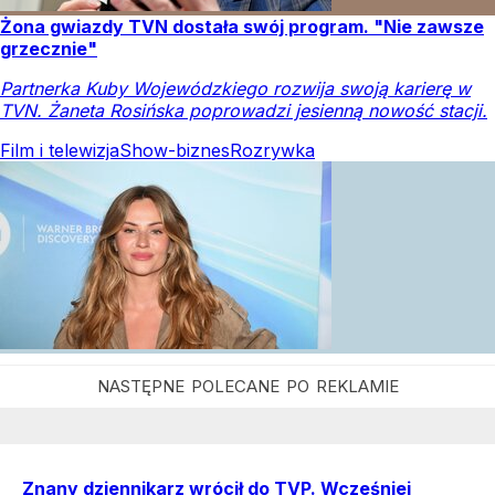
Żona gwiazdy TVN dostała swój program. "Nie zawsze
grzecznie"
Partnerka Kuby Wojewódzkiego rozwija swoją karierę w
TVN. Żaneta Rosińska poprowadzi jesienną nowość stacji.
Film i telewizja
Show-biznes
Rozrywka
Znany dziennikarz wrócił do TVP. Wcześniej