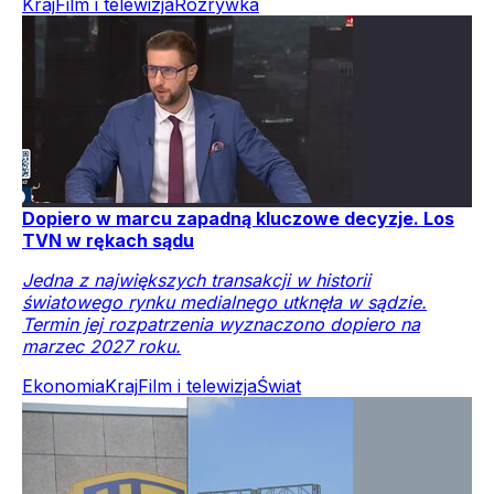
Kraj
Film i telewizja
Rozrywka
Dopiero w marcu zapadną kluczowe decyzje. Los
TVN w rękach sądu
Jedna z największych transakcji w historii
światowego rynku medialnego utknęła w sądzie.
Termin jej rozpatrzenia wyznaczono dopiero na
marzec 2027 roku.
Ekonomia
Kraj
Film i telewizja
Świat