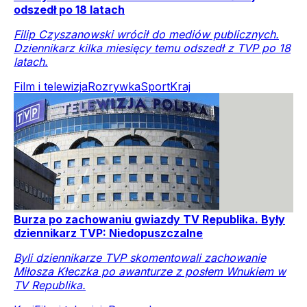
odszedł po 18 latach
Filip Czyszanowski wrócił do mediów publicznych.
Dziennikarz kilka miesięcy temu odszedł z TVP po 18
latach.
Film i telewizja
Rozrywka
Sport
Kraj
Burza po zachowaniu gwiazdy TV Republika. Były
dziennikarz TVP: Niedopuszczalne
Byli dziennikarze TVP skomentowali zachowanie
Miłosza Kłeczka po awanturze z posłem Wnukiem w
TV Republika.