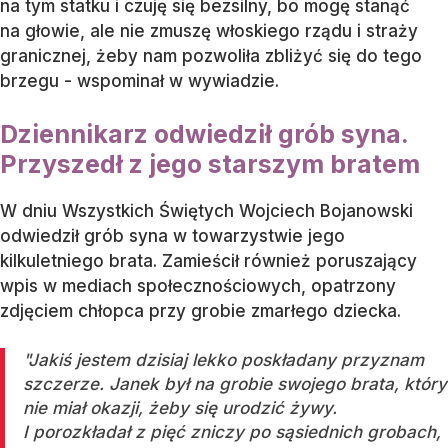
na tym statku i czuję się bezsilny, bo mogę stanąć
na głowie, ale nie zmuszę włoskiego rządu i straży
granicznej, żeby nam pozwoliła zbliżyć się do tego
brzegu - wspominał w wywiadzie.
Dziennikarz odwiedził grób syna.
Przyszedł z jego starszym bratem
W dniu Wszystkich Świętych Wojciech Bojanowski
odwiedził grób syna w towarzystwie jego
kilkuletniego brata. Zamieścił również poruszający
wpis w mediach społecznościowych, opatrzony
zdjęciem chłopca przy grobie zmarłego dziecka.
"Jakiś jestem dzisiaj lekko poskładany przyznam
szczerze. Janek był na grobie swojego brata, który
nie miał okazji, żeby się urodzić żywy.
I porozkładał z pięć zniczy po sąsiednich grobach,