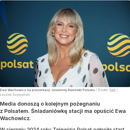
Ewa Wachowicz na prezentacji Jesiennej Ramówki Polsatu
/ Źródło:
PAP
/
Leszek Szymański
Media donoszą o kolejnym pożegnaniu
z Polsatem. Śniadaniówkę stacji ma opuścić Ewa
Wachowicz.
W sierpniu 2024 roku
Telewizja Polsat ogłosiła start