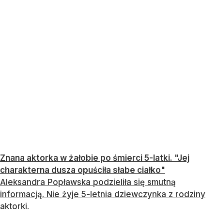
Znana aktorka w żałobie po śmierci 5-latki. "Jej
charakterna dusza opuściła słabe ciałko"
Aleksandra Popławska podzieliła się smutną
informacją. Nie żyje 5-letnia dziewczynka z rodziny
aktorki.