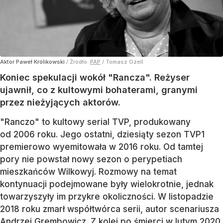
Aktor Paweł Królikowski
/ Źródło:
PAP
/
Tomasz Gzell
Koniec spekulacji wokół "Rancza". Reżyser
ujawnił, co z kultowymi bohaterami, granymi
przez nieżyjących aktorów.
"Ranczo" to kultowy serial TVP, produkowany
od 2006 roku. Jego ostatni, dziesiąty sezon TVP1
premierowo wyemitowała w 2016 roku. Od tamtej
pory nie powstał nowy sezon o perypetiach
mieszkańców Wilkowyj. Rozmowy na temat
kontynuacji podejmowane były wielokrotnie, jednak
towarzyszyły im przykre okoliczności. W listopadzie
2018 roku zmarł współtwórca serii, autor scenariusza
Andrzej Grembowicz. Z kolei po śmierci w lutym 2020