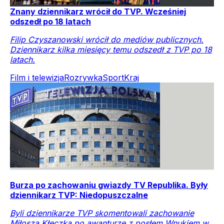
Znany dziennikarz wrócił do TVP. Wcześniej
odszedł po 18 latach
Filip Czyszanowski wrócił do mediów publicznych.
Dziennikarz kilka miesięcy temu odszedł z TVP po 18
latach.
Film i telewizja
Rozrywka
Sport
Kraj
Burza po zachowaniu gwiazdy TV Republika. Były
dziennikarz TVP: Niedopuszczalne
Byli dziennikarze TVP skomentowali zachowanie
Miłosza Kłeczka po awanturze z posłem Wnukiem w