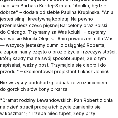
napisała Barbara Kurdej-Szatan. "Anulka, będzie
dobrze" – dodała od siebie Paulina Krupińska. "Aniu
jesteś silną i kreatywną kobietą. Na pewno
przeniesiesz cześć pięknej Barcelony oraz Polski
do Chicago. Trzymamy za Was kciuki" – czytamy
we wpisie Moniki Olejnik. "Aniu powodzenia dla Was
— wszyscy jesteśmy dumni z osiągnięć Roberta,
a zapominamy często o prozie życia i rzeczywistości,
którą każdy ma na swój sposób! Super, że o tym
napisałaś, ważny post. Trzymajcie się ciepło i do
przodu!" – skomentował projektant Łukasz Jemioł.
Nie wszyscy podchodzą jednak ze zrozumieniem
do gorzkich słów żony piłkarza.
"Dramat rodziny Lewandowskich. Pan Robert z dnia
na dzień stracił pracę a ich życie zamieniło się
w koszmar"; "Trzeba mieć tupet, żeby przy