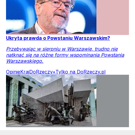
Ukryta prawda o Powstaniu Warszawskim?
Przebywając w sierpniu w Warszawie, trudno nie
natknąć się na różne formy wspominania Powstania
Warszawskiego.
Opinie
Kraj
DoRzeczy+
Tylko na DoRzeczy.pl