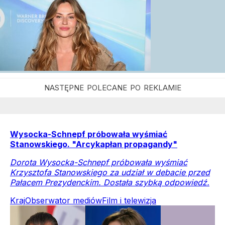
Wysocka-Schnepf próbowała wyśmiać
Stanowskiego. "Arcykapłan propagandy"
Dorota Wysocka-Schnepf próbowała wyśmiać
Krzysztofa Stanowskiego za udział w debacie przed
Pałacem Prezydenckim. Dostała szybką odpowiedź.
Kraj
Obserwator mediów
Film i telewizja