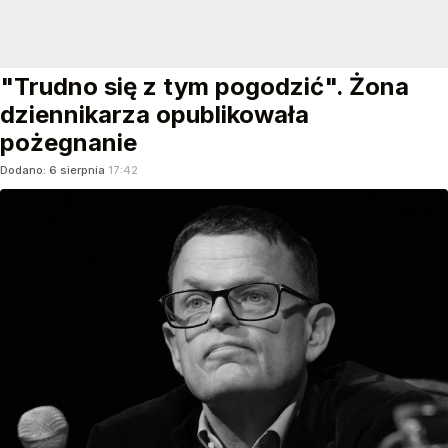
"Trudno się z tym pogodzić". Żona
dziennikarza opublikowała
pożegnanie
Dodano:
6
sierpnia
17:42