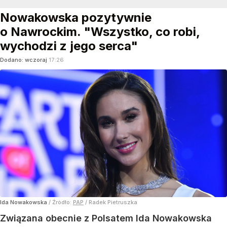
Nowakowska pozytywnie
o Nawrockim. "Wszystko, co robi,
wychodzi z jego serca"
Dodano:
wczoraj
17:26
Ida Nowakowska
/ Źródło:
PAP
/
Radek Pietruszka
Związana obecnie z Polsatem Ida Nowakowska