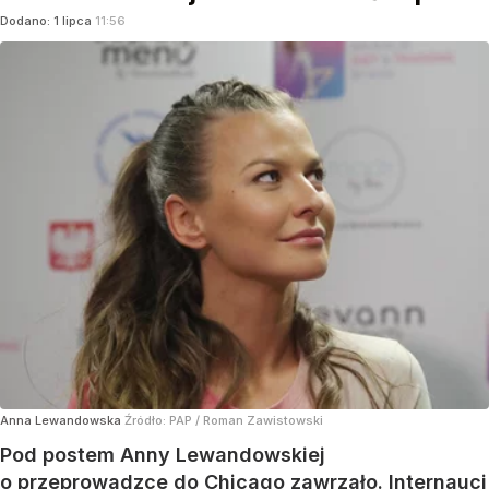
Dodano:
1
lipca
11:56
Anna Lewandowska
Źródło:
PAP
/
Roman Zawistowski
Pod postem Anny Lewandowskiej
o przeprowadzce do Chicago zawrzało. Internauci