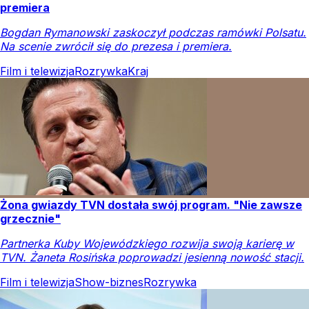
premiera
Bogdan Rymanowski zaskoczył podczas ramówki Polsatu.
Na scenie zwrócił się do prezesa i premiera.
Film i telewizja
Rozrywka
Kraj
Żona gwiazdy TVN dostała swój program. "Nie zawsze
grzecznie"
Partnerka Kuby Wojewódzkiego rozwija swoją karierę w
TVN. Żaneta Rosińska poprowadzi jesienną nowość stacji.
Film i telewizja
Show-biznes
Rozrywka