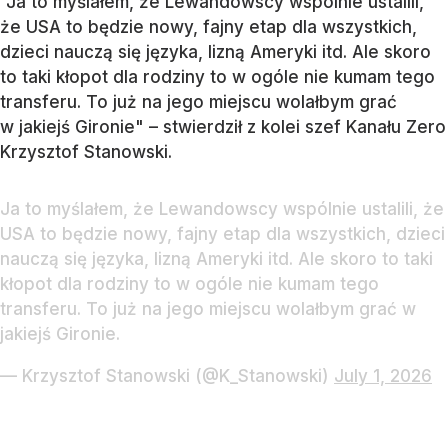
"Ja to myślałem, że Lewandowscy wspólnie ustalili,
że USA to będzie nowy, fajny etap dla wszystkich,
dzieci nauczą się języka, lizną Ameryki itd. Ale skoro
to taki kłopot dla rodziny to w ogóle nie kumam tego
transferu. To już na jego miejscu wolałbym grać
w jakiejś Gironie" – stwierdził z kolei szef Kanału Zero
Krzysztof Stanowski.
Ja to myślałem, że Lewandowscy wspólnie ustalili, że
USA to będzie nowy, fajny etap dla wszystkich, dzieci
nauczą się języka, lizną Ameryki itd. Ale skoro to taki
kłopot dla rodziny to w ogóle nie kumam tego
transferu. To już na jego miejscu wolałbym grać w
jakiejś Gironie.
— Krzysztof Stanowski (@K_Stanowski)
July 1, 2026