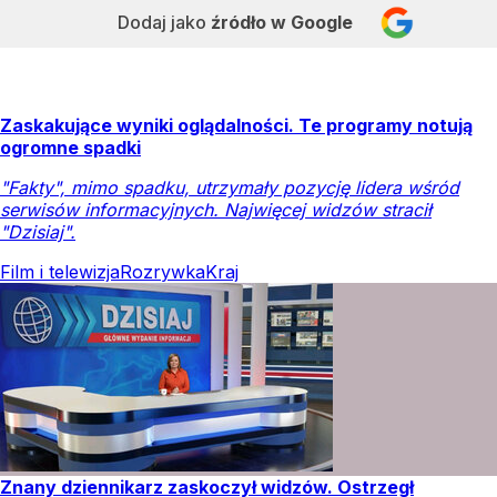
Dodaj jako
źródło w Google
Zaskakujące wyniki oglądalności. Te programy notują
ogromne spadki
"Fakty", mimo spadku, utrzymały pozycję lidera wśród
serwisów informacyjnych. Najwięcej widzów stracił
"Dzisiaj".
Film i telewizja
Rozrywka
Kraj
Znany dziennikarz zaskoczył widzów. Ostrzegł