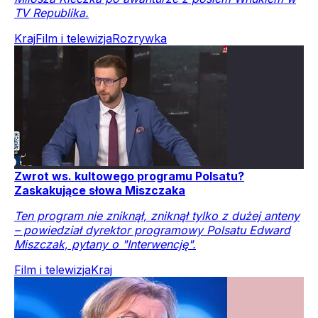
TV Republika.
Kraj
Film i telewizja
Rozrywka
Zwrot ws. kultowego programu Polsatu?
Zaskakujące słowa Miszczaka
Ten program nie zniknął, zniknął tylko z dużej anteny
– powiedział dyrektor programowy Polsatu Edward
Miszczak, pytany o "Interwencję".
Film i telewizja
Kraj