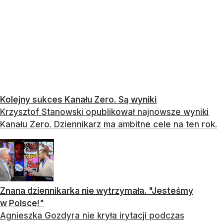
Kolejny sukces Kanału Zero. Są wyniki
Krzysztof Stanowski opublikował najnowsze wyniki
Kanału Zero. Dziennikarz ma ambitne cele na ten rok.
Znana dziennikarka nie wytrzymała. "Jesteśmy
w Polsce!"
Agnieszka Gozdyra nie kryła irytacji podczas