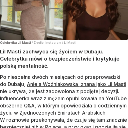
Celebrytka Lil Masti
/ Źródło:
Instagram
/
LilMasti
Lil Masti zachwyca się życiem w Dubaju.
Celebrytka mówi o bezpieczeństwie i krytykuje
polską mentalność.
Po niespełna dwóch miesiącach od przeprowadzki
do Dubaju,
Aniela Woźniakowska, znana jako Lil Masti
nie ukrywa, że jest zadowolona z podjętej decyzji.
Influencerka wraz z mężem opublikowała na YouTube
obszerne Q&A, w którym opowiedziała o codziennym
życiu w Zjednoczonych Emiratach Arabskich.
W rozmowie przekonywała, że czuje się tam znacznie
bezpieczniej niż w Polsce, a przy okazji podzieliła się