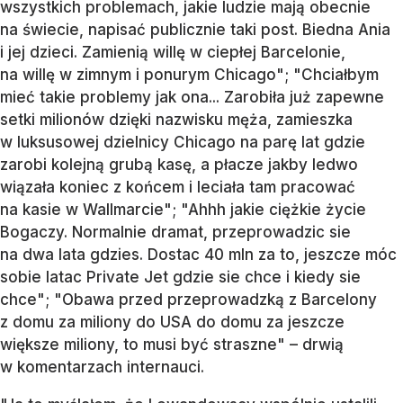
wszystkich problemach, jakie ludzie mają obecnie
na świecie, napisać publicznie taki post. Biedna Ania
i jej dzieci. Zamienią willę w ciepłej Barcelonie,
na willę w zimnym i ponurym Chicago"; "Chciałbym
mieć takie problemy jak ona... Zarobiła już zapewne
setki milionów dzięki nazwisku męża, zamieszka
w luksusowej dzielnicy Chicago na parę lat gdzie
zarobi kolejną grubą kasę, a płacze jakby ledwo
wiązała koniec z końcem i leciała tam pracować
na kasie w Wallmarcie"; "Ahhh jakie ciężkie życie
Bogaczy. Normalnie dramat, przeprowadzic sie
na dwa lata gdzies. Dostac 40 mln za to, jeszcze móc
sobie latac Private Jet gdzie sie chce i kiedy sie
chce"; "Obawa przed przeprowadzką z Barcelony
z domu za miliony do USA do domu za jeszcze
większe miliony, to musi być straszne" – drwią
w komentarzach internauci.