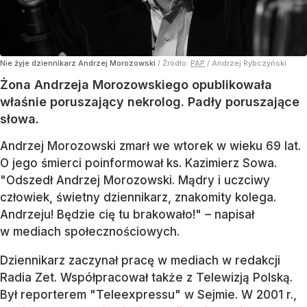
Nie żyje dziennikarz Andrzej Morozowski
/ Źródło:
PAP
/
Andrzej Rybczyński
Żona Andrzeja Morozowskiego opublikowała
właśnie poruszający nekrolog. Padły poruszające
słowa.
Andrzej Morozowski zmarł we wtorek w wieku 69 lat.
O jego śmierci poinformował ks. Kazimierz Sowa.
"Odszedł Andrzej Morozowski. Mądry i uczciwy
człowiek, świetny dziennikarz, znakomity kolega.
Andrzeju! Będzie cię tu brakowało!" – napisał
w mediach społecznościowych.
Dziennikarz zaczynał pracę w mediach w redakcji
Radia Zet. Współpracował także z Telewizją Polską.
Był reporterem "Teleexpressu" w Sejmie. W 2001 r.,