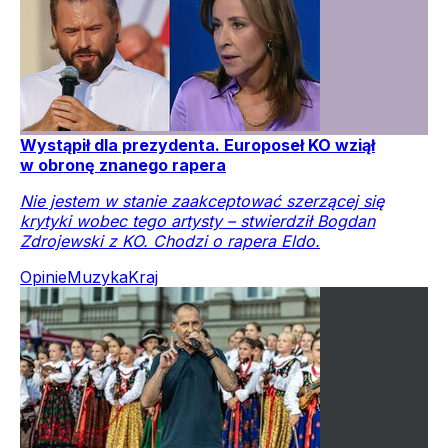
Wystąpił dla prezydenta. Europoseł KO wziął
w obronę znanego rapera
Nie jestem w stanie zaakceptować szerzącej się
krytyki wobec tego artysty – stwierdził Bogdan
Zdrojewski z KO. Chodzi o rapera Eldo.
Opinie
Muzyka
Kraj