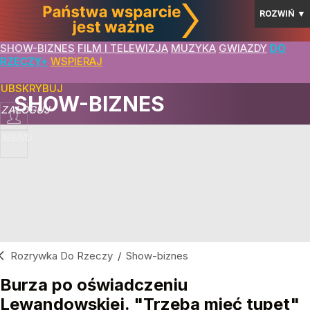
ROZWIŃ
▼
SHOW-BIZNES
FILM I TELEWIZJA
MUZYKA
GWIAZDY
DO
RZECZY+
WSPIERAJ
SUBSKRYBUJ
SHOW-BIZNES
ZALOGUJ
MENU
Rozrywka Do Rzeczy
/
Show-biznes
Burza po oświadczeniu
Lewandowskiej. "Trzeba mieć tupet"