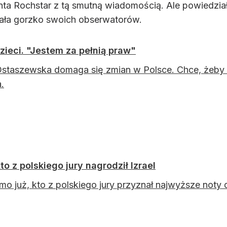
ta Rochstar z tą smutną wiadomością. Ale powiedziała,
ytała gorzko swoich obserwatorów.
zieci. "Jestem za pełnią praw"
staszewska domaga się zmian w Polsce. Chce, żeby 
.
to z polskiego jury nagrodził Izrael
o już, kto z polskiego jury przyznał najwyższe noty d