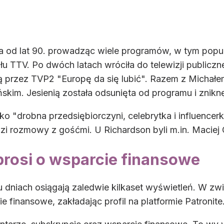
od lat 90. prowadząc wiele programów, w tym popular
ału TTV. Po dwóch latach wróciła do telewizji publiczn
ą przez TVP2 "Europę da się lubić". Razem z Michałe
kim. Jesienią została odsunięta od programu i znikn
ako "drobna przedsiębiorczyni, celebrytka i influenc
i rozmowy z gośćmi. U Richardson byli m.in. Maciej O
rosi o wsparcie finansowe
ku dniach osiągają zaledwie kilkaset wyświetleń. W 
 finansowe, zakładając profil na platformie Patronite