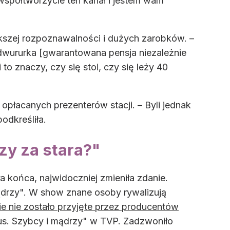
spółtworzycie ten kanał i jestem wam
kszej rozpoznawalności i dużych zarobków. –
wururka [gwarantowana pensja niezależnie
to znaczy, czy się stoi, czy się leży 40
 opłacanych prezenterów stacji. – Byli jednak
odkreśliła.
czy za stara?"
ła końca, najwidoczniej zmieniła zdanie.
drzy". W show znane osoby rywalizują
nie nie zostało przyjęte przez producentów
ibus. Szybcy i mądrzy" w TVP. Zadzwoniło