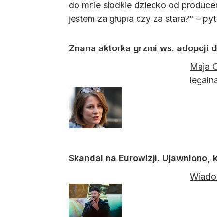
do mnie słodkie dziecko od producen
jestem za głupia czy za stara?" – p
Znana aktorka grzmi ws. adopcji d
Maja O
legalna
Skandal na Eurowizji. Ujawniono, k
Wiadom