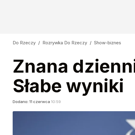
Do Rzeczy
/
Rozrywka Do Rzeczy
/
Show-biznes
Znana dzienni
Słabe wyniki
Dodano:
11
czerwca
10:59