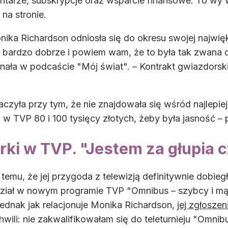
tarze, subskrypcje oraz wsparcie finansowe. To wy w
na stronie.
ka Richardson odniosła się do okresu swojej najwię
ardzo dobrze i powiem wam, że to była tak zwana d
znała w podcaście "Mój świat". – Kontrakt gwiazdorski 
aczyła przy tym, że nie znajdowała się wśród najlepiej
i w TVP 80 i 100 tysięcy złotych, żeby była jasność – p
arki w TVP. "Jestem za głupia 
 temu, że jej przygoda z telewizją definitywnie dobieg
dział w nowym programie TVP "Omnibus – szybcy i mą
ednak jak relacjonuje Monika Richardson,
jej zgłosze
hwili: nie zakwalifikowałam się do teleturnieju "Omn