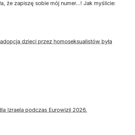
 że zapiszę sobie mój numer...! Jak myślicie:
adopcja dzieci przez homoseksualistów była
la Izraela podczas Eurowizji 2026.