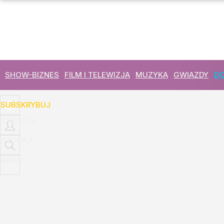
Udostępnij
8
Skomentuj
SHOW-BIZNES
FILM I TELEWIZJA
MUZYKA
GWIAZDY
DO
SUBSKRYBUJ
ZALOGUJ
SZUKAJ
MENU