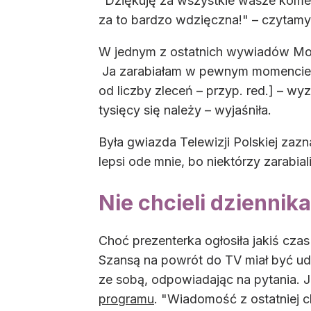
"Dziękuję za wszystkie wasze komen
za to bardzo wdzięczna!" – czytamy 
W jednym z ostatnich wywiadów Moni
Ja zarabiałam w pewnym momencie b
od liczby zleceń – przyp. red.] – wy
tysięcy się należy – wyjaśniła.
Była gwiazda Telewizji Polskiej zazn
lepsi ode mnie, bo niektórzy zarabial
Nie chcieli dziennik
Choć prezenterka ogłosiła jakiś czas
Szansą na powrót do TV miał być u
ze sobą, odpowiadając na pytania. J
programu
. "Wiadomość z ostatniej c