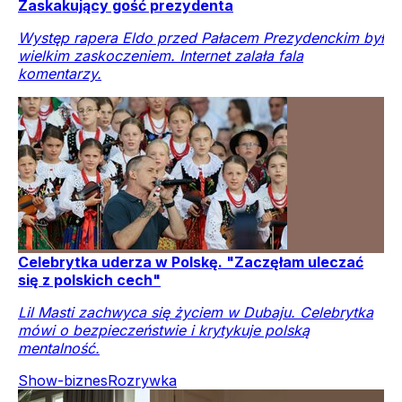
Zaskakujący gość prezydenta
Występ rapera Eldo przed Pałacem Prezydenckim był
wielkim zaskoczeniem. Internet zalała fala
komentarzy.
Celebrytka uderza w Polskę. "Zaczęłam uleczać
się z polskich cech"
Lil Masti zachwyca się życiem w Dubaju. Celebrytka
mówi o bezpieczeństwie i krytykuje polską
mentalność.
Show-biznes
Rozrywka