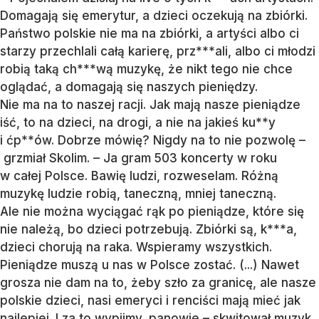
Domagają się emerytur, a dzieci oczekują na zbiórki.
Państwo polskie nie ma na zbiórki, a artyści albo ci
starzy przechlali całą karierę, prz***ali, albo ci młodzi
robią taką ch***wą muzykę, że nikt tego nie chce
oglądać, a domagają się naszych pieniędzy.
Nie ma na to naszej racji. Jak mają nasze pieniądze
iść, to na dzieci, na drogi, a nie na jakieś ku**y
i ćp**ów. Dobrze mówię? Nigdy na to nie pozwolę –
grzmiał Skolim. – Ja gram 503 koncerty w roku
w całej Polsce. Bawię ludzi, rozweselam. Różną
muzykę ludzie robią, taneczną, mniej taneczną.
Ale nie można wyciągać rąk po pieniądze, które się
nie należą, bo dzieci potrzebują. Zbiórki są, k***a,
dzieci chorują na raka. Wspieramy wszystkich.
Pieniądze muszą u nas w Polsce zostać. (...) Nawet
grosza nie dam na to, żeby szło za granicę, ale nasze
polskie dzieci, nasi emeryci i renciści mają mieć jak
najlepiej. I za to wypijmy, panowie – skwitował muzyk.