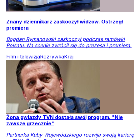
Znany dziennikarz zaskoczył widzów. Ostrzegł
premiera
Bogdan Rymanowski zaskoczył podczas ramówki
Polsatu. Na scenie zwrócił się do prezesa i premiera.
Film i telewizja
Rozrywka
Kraj
Żona gwiazdy TVN dostała swój program. "Nie
zawsze grzecznie"
Partnerka Kuby Wojewódzkiego rozwija swoją karierę