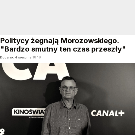
Politycy żegnają Morozowskiego.
"Bardzo smutny ten czas przeszły"
Dodano:
4
sierpnia
18:16