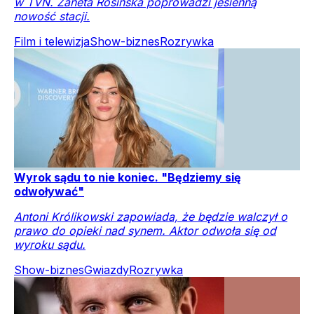
w TVN. Żaneta Rosińska poprowadzi jesienną
nowość stacji.
Film i telewizja
Show-biznes
Rozrywka
Wyrok sądu to nie koniec. "Będziemy się
odwoływać"
Antoni Królikowski zapowiada, że będzie walczył o
prawo do opieki nad synem. Aktor odwoła się od
wyroku sądu.
Show-biznes
Gwiazdy
Rozrywka