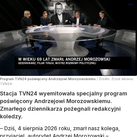
Program TVN24 poświęcony Andrzejowi Morozowskiemu
/ Źródło:
Zrzut ekranu:
TVN24
Stacja TVN24 wyemitowała specjalny program
poświęcony Andrzejowi Morozowskiemu.
Zmarłego dziennikarza pożegnali redakcyjni
koledzy.
– Dziś, 4 sierpnia 2026 roku, zmarł nasz kolega,
przyjaciel, autorytet Andrzej Morozowski –