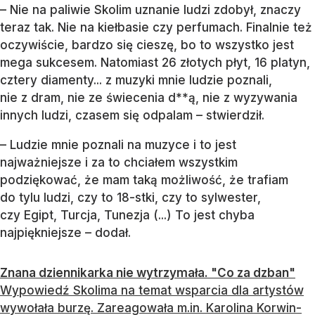
– Nie na paliwie Skolim uznanie ludzi zdobył, znaczy
teraz tak. Nie na kiełbasie czy perfumach. Finalnie też
oczywiście, bardzo się cieszę, bo to wszystko jest
mega sukcesem. Natomiast 26 złotych płyt, 16 platyn,
cztery diamenty... z muzyki mnie ludzie poznali,
nie z dram, nie ze świecenia d**ą, nie z wyzywania
innych ludzi, czasem się odpalam – stwierdził.
– Ludzie mnie poznali na muzyce i to jest
najważniejsze i za to chciałem wszystkim
podziękować, że mam taką możliwość, że trafiam
do tylu ludzi, czy to 18-stki, czy to sylwester,
czy Egipt, Turcja, Tunezja (...) To jest chyba
najpiękniejsze – dodał.
Znana dziennikarka nie wytrzymała. "Co za dzban"
Wypowiedź Skolima na temat wsparcia dla artystów
wywołała burzę. Zareagowała m.in. Karolina Korwin-