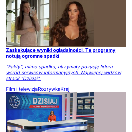
Zaskakujące wyniki oglądalności. Te programy
notują ogromne spadki
"Fakty", mimo spadku, utrzymały pozycję lidera
wśród serwisów informacyjnych. Najwięcej widzów
stracił "Dzisiaj".
Film i telewizja
Rozrywka
Kraj