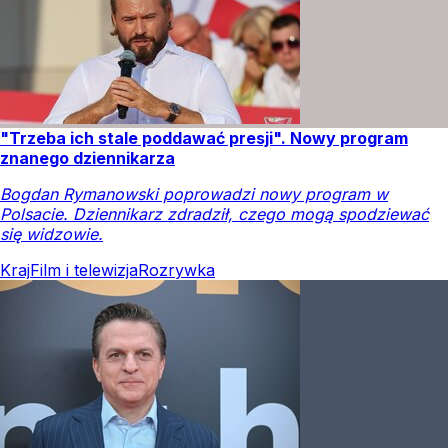
"Trzeba ich stale poddawać presji". Nowy program
znanego dziennikarza
Bogdan Rymanowski poprowadzi nowy program w
Polsacie. Dziennikarz zdradził, czego mogą spodziewać
się widzowie.
Kraj
Film i telewizja
Rozrywka