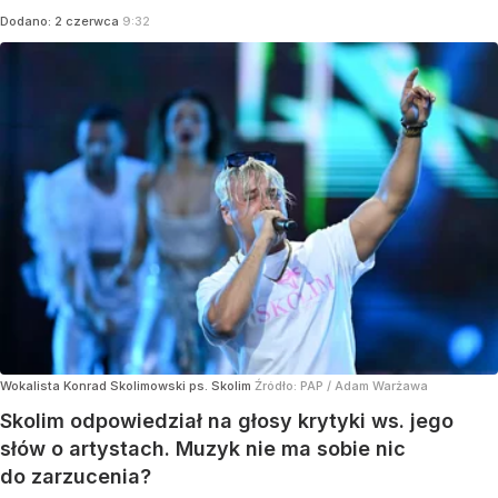
Dodano:
2
czerwca
9:32
Wokalista Konrad Skolimowski ps. Skolim
Źródło:
PAP
/
Adam Warżawa
Skolim odpowiedział na głosy krytyki ws. jego
słów o artystach. Muzyk nie ma sobie nic
do zarzucenia?