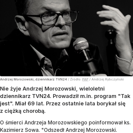
Andrzej Morozowski, dziennikarz TVN24
/ Źródło:
PAP
/
Andrzej Rybczyński
Nie żyje Andrzej Morozowski, wieloletni
dziennikarz TVN24. Prowadził m.in. program "Tak
jest". Miał 69 lat. Przez ostatnie lata borykał się
z ciężką chorobą.
O śmierci Andrzeja Morozowskiego poinformował ks.
Kazimierz Sowa. "Odszedł Andrzej Morozowski.