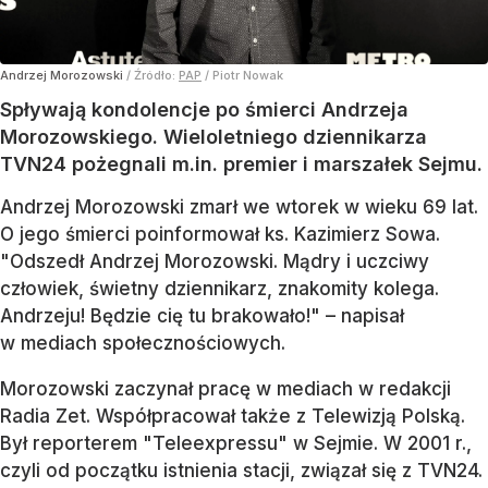
Andrzej Morozowski
/ Źródło:
PAP
/
Piotr Nowak
Spływają kondolencje po śmierci Andrzeja
Morozowskiego. Wieloletniego dziennikarza
TVN24 pożegnali m.in. premier i marszałek Sejmu.
Andrzej Morozowski zmarł we wtorek w wieku 69 lat.
O jego śmierci poinformował ks. Kazimierz Sowa.
"Odszedł Andrzej Morozowski. Mądry i uczciwy
człowiek, świetny dziennikarz, znakomity kolega.
Andrzeju! Będzie cię tu brakowało!" – napisał
w mediach społecznościowych.
Morozowski zaczynał pracę w mediach w redakcji
Radia Zet. Współpracował także z Telewizją Polską.
Był reporterem "Teleexpressu" w Sejmie. W 2001 r.,
czyli od początku istnienia stacji, związał się z TVN24.