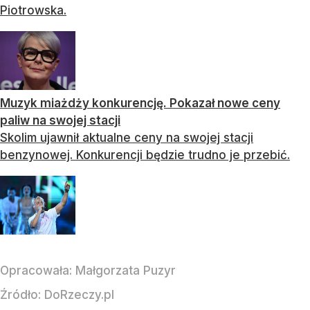
Piotrowska.
Muzyk miażdży konkurencję. Pokazał nowe ceny
paliw na swojej stacji
Skolim ujawnił aktualne ceny na swojej stacji
benzynowej. Konkurencji będzie trudno je przebić.
Opracowała:
Małgorzata Puzyr
Źródło:
DoRzeczy.pl