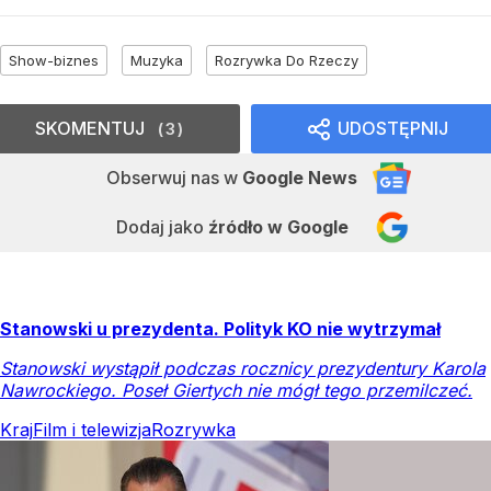
Show-biznes
Muzyka
Rozrywka Do Rzeczy
SKOMENTUJ
UDOSTĘPNIJ
3
Obserwuj nas
w
Google News
Dodaj jako
źródło w Google
Stanowski u prezydenta. Polityk KO nie wytrzymał
Stanowski wystąpił podczas rocznicy prezydentury Karola
Nawrockiego. Poseł Giertych nie mógł tego przemilczeć.
Kraj
Film i telewizja
Rozrywka