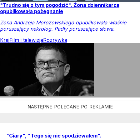
"Trudno się z tym pogodzić". Żona dziennikarza
opublikowała pożegnanie
Żona Andrzeja Morozowskiego opublikowała właśnie
poruszający nekrolog. Padły poruszające słowa.
Kraj
Film i telewizja
Rozrywka
"Ciary", "Tego się nie spodziewałem".