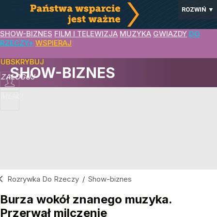
ROZWIŃ
▼
SHOW-BIZNES
FILM I TELEWIZJA
MUZYKA
GWIAZDY
DO
RZECZY+
WSPIERAJ
SUBSKRYBUJ
SHOW-BIZNES
ZALOGUJ
MENU
Rozrywka Do Rzeczy
/
Show-biznes
Burza wokół znanego muzyka.
Przerwał milczenie