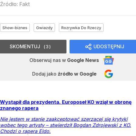
Źródło:
Fakt
Show-biznes
Gwiazdy
Rozrywka Do Rzeczy
SKOMENTUJ
UDOSTĘPNIJ
3
Obserwuj nas
w
Google News
Dodaj jako
źródło w Google
Wystąpił dla prezydenta. Europoseł KO wziął w obronę
znanego rapera
Nie jestem w stanie zaakceptować szerzącej się krytyki
wobec tego artysty – stwierdził Bogdan Zdrojewski z KO.
Chodzi o rapera Eldo.