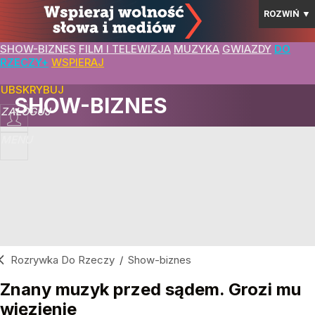
ROZWIŃ
▼
SHOW-BIZNES
FILM I TELEWIZJA
MUZYKA
GWIAZDY
DO
RZECZY+
WSPIERAJ
SUBSKRYBUJ
SHOW-BIZNES
ZALOGUJ
MENU
Rozrywka Do Rzeczy
/
Show-biznes
Znany muzyk przed sądem. Grozi mu
więzienie