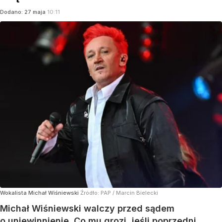
Dodano:
27
maja
10:11
Wokalista Michał Wiśniewski
Źródło:
PAP
/
Marcin Bielecki
Michał Wiśniewski walczy przed sądem
o uniewinnienie. Co mu grozi, jeśli poprzedni