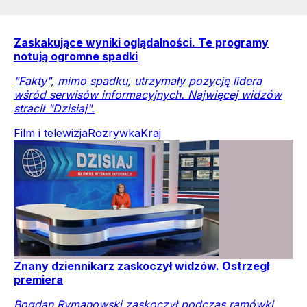
Zaskakujące wyniki oglądalności. Te programy
notują ogromne spadki
"Fakty", mimo spadku, utrzymały pozycję lidera
wśród serwisów informacyjnych. Najwięcej widzów
stracił "Dzisiaj".
Film i telewizja
Rozrywka
Kraj
Znany dziennikarz zaskoczył widzów. Ostrzegł
premiera
Bogdan Rymanowski zaskoczył podczas ramówki