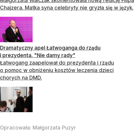
Małgorzata Walczak skomentowała nową relację Filipa
Chajzera. Matka syna celebryty nie gryzła się w język.
Dramatyczny apel Łatwoganga do rządu
i prezydenta. "Nie damy rady"
Łatwogang zaapelował do prezydenta i rządu
o pomoc w obniżeniu kosztów leczenia dzieci
chorych na DMD.
Opracowała:
Małgorzata Puzyr