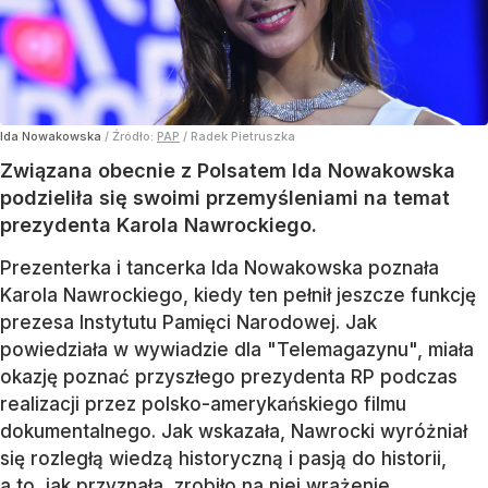
Ida Nowakowska
/ Źródło:
PAP
/
Radek Pietruszka
Związana obecnie z Polsatem Ida Nowakowska
podzieliła się swoimi przemyśleniami na temat
prezydenta Karola Nawrockiego.
Prezenterka i tancerka Ida Nowakowska poznała
Karola Nawrockiego, kiedy ten pełnił jeszcze funkcję
prezesa Instytutu Pamięci Narodowej. Jak
powiedziała w wywiadzie dla "Telemagazynu", miała
okazję poznać przyszłego prezydenta RP podczas
realizacji przez polsko-amerykańskiego filmu
dokumentalnego. Jak wskazała, Nawrocki wyróżniał
się rozległą wiedzą historyczną i pasją do historii,
a to, jak przyznała, zrobiło na niej wrażenie.