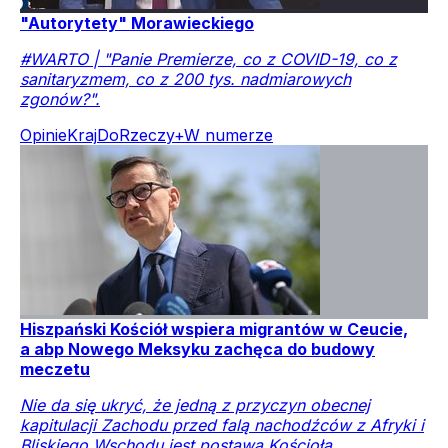
"Autorytety" Morawieckiego
#WARTO | "Panie Premierze, co z COVID-19, co z
sanitaryzmem, co z 200 tys. nadmiarowych
zgonów?".
Opinie
Kraj
DoRzeczy+
W numerze
Hiszpański Kościół wspiera migrantów w Ceucie,
a abp Nowego Meksyku zachęca do budowy
meczetu
Nie da się ukryć, że jedną z przyczyn obecnej
kapitulacji Zachodu przed falą nachodźców z Afryki i
Bliskiego Wschodu jest postawa Kościoła