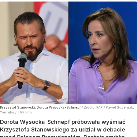
Krzysztof Stanowski, Dorota Wysocka-Schnepf
/ Źródło:
PAP
/
Paweł Supernak,
YouTube / TVP Info
Dorota Wysocka-Schnepf próbowała wyśmiać
Krzysztofa Stanowskiego za udział w debacie