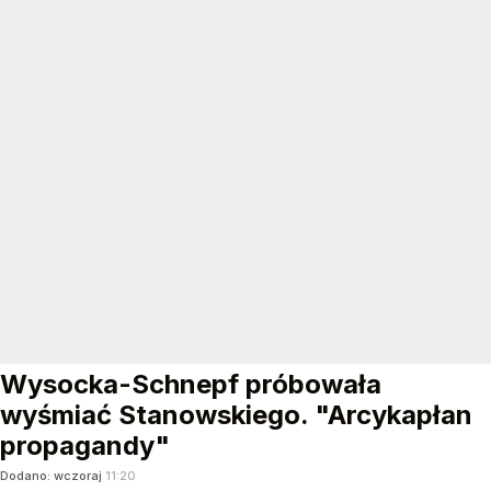
Wysocka-Schnepf próbowała
wyśmiać Stanowskiego. "Arcykapłan
propagandy"
Dodano:
wczoraj
11:20