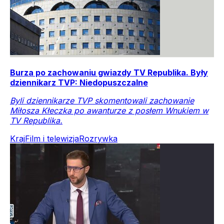
Burza po zachowaniu gwiazdy TV Republika. Były
dziennikarz TVP: Niedopuszczalne
Byli dziennikarze TVP skomentowali zachowanie
Miłosza Kłeczka po awanturze z posłem Wnukiem w
TV Republika.
Kraj
Film i telewizja
Rozrywka