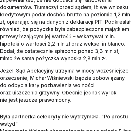
zapewniał też, że nie dopuścił się fałszowania
dokumentów. Tłumaczył przed sądem, iż we wniosku
kredytowym podał dochód brutto na poziomie 1,2 mln
zł, opierając się na danych z deklaracji PIT. Podkreślał
również, że pożyczka była zabezpieczona majątkiem
przewyższającym jej wartość – wskazywał m.in.
hipoteki o wartości 2,2 mln zł oraz weksel in blanco.
Dodał, że ostatecznie spłacono ponad 3,3 mln zł,
mimo że sama pożyczka wynosiła 2,8 mln zł.
Jeżeli Sąd Apelacyjny utrzyma w mocy wcześniejsze
orzeczenie, Michał Wiśniewski będzie zobowiązany
do odbycia kary pozbawienia wolności
oraz uiszczenia grzywny. Obecnie jednak wyrok
nie jest jeszcze prawomocny.
Była partnerka celebryty nie wytrzymała. "Po prostu
wstyd"