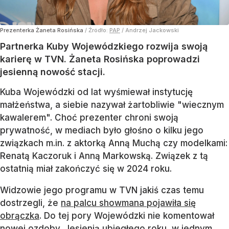
Prezenterka Żaneta Rosińska
/ Źródło:
PAP
/
Andrzej Jackowski
Partnerka Kuby Wojewódzkiego rozwija swoją
karierę w TVN. Żaneta Rosińska poprowadzi
jesienną nowość stacji.
Kuba Wojewódzki od lat wyśmiewał instytucję
małżeństwa, a siebie nazywał żartobliwie "wiecznym
kawalerem". Choć prezenter chroni swoją
prywatność, w mediach było głośno o kilku jego
związkach m.in. z aktorką Anną Muchą czy modelkami:
Renatą Kaczoruk i Anną Markowską. Związek z tą
ostatnią miał zakończyć się w 2024 roku.
Widzowie jego programu w TVN jakiś czas temu
dostrzegli, że
na palcu showmana pojawiła się
obrączka
. Do tej pory Wojewódzki nie komentował
nowej ozdoby. Jesienią ubiegłego roku, w jednym...