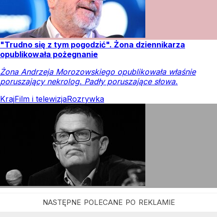
"Trudno się z tym pogodzić". Żona dziennikarza
opublikowała pożegnanie
Żona Andrzeja Morozowskiego opublikowała właśnie
poruszający nekrolog. Padły poruszające słowa.
Kraj
Film i telewizja
Rozrywka