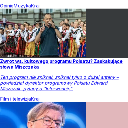
Opinie
Muzyka
Kraj
Zwrot ws. kultowego programu Polsatu? Zaskakujące
słowa Miszczaka
Ten program nie zniknął, zniknął tylko z dużej anteny –
powiedział dyrektor programowy Polsatu Edward
Miszczak, pytany o "Interwencję".
Film i telewizja
Kraj