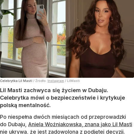
Celebrytka Lil Masti
/ Źródło:
Instagram
/
LilMasti
Lil Masti zachwyca się życiem w Dubaju.
Celebrytka mówi o bezpieczeństwie i krytykuje
polską mentalność.
Po niespełna dwóch miesiącach od przeprowadzki
do Dubaju,
Aniela Woźniakowska, znana jako Lil Masti
nie ukrywa, że jest zadowolona z podjętej decyzji.