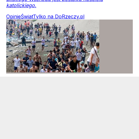
katolickiego.
Opinie
Świat
Tylko na DoRzeczy.pl