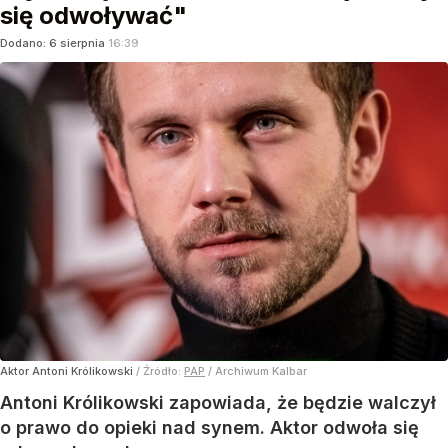
się odwoływać"
Dodano:
6
sierpnia
16:39
Aktor Antoni Królikowski
/ Źródło:
PAP
/
Archiwum Kalbar
Antoni Królikowski zapowiada, że będzie walczył
o prawo do opieki nad synem. Aktor odwoła się