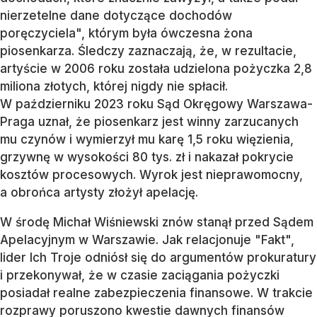
nierzetelne dane dotyczące dochodów
poręczyciela", którym była ówczesna żona
piosenkarza. Śledczy zaznaczają, że, w rezultacie,
artyście w 2006 roku została udzielona pożyczka 2,8
miliona złotych, której nigdy nie spłacił.
W październiku 2023 roku Sąd Okręgowy Warszawa-
Praga uznał, że piosenkarz jest winny zarzucanych
mu czynów i wymierzył mu karę 1,5 roku więzienia,
grzywnę w wysokości 80 tys. zł i nakazał pokrycie
kosztów procesowych. Wyrok jest nieprawomocny,
a obrońca artysty złożył apelację.
W środę Michał Wiśniewski znów stanął przed Sądem
Apelacyjnym w Warszawie. Jak relacjonuje "Fakt",
lider Ich Troje odniósł się do argumentów prokuratury
i przekonywał, że w czasie zaciągania pożyczki
posiadał realne zabezpieczenia finansowe. W trakcie
rozprawy poruszono kwestie dawnych finansów