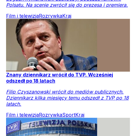
Polsatu. Na scenie zwrócił się do prezesa i premiera.
Film i telewizja
Rozrywka
Kraj
Znany dziennikarz wrócił do TVP. Wcześniej
odszedł po 18 latach
Filip Czyszanowski wrócił do mediów publicznych.
Dziennikarz kilka miesięcy temu odszedł z TVP po 18
latach.
Film i telewizja
Rozrywka
Sport
Kraj