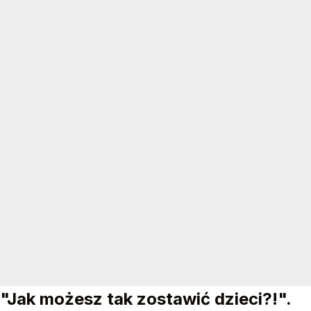
"Ciary", "Tego się nie spodziewałem".
Zaskakujący gość prezydenta
Występ rapera Eldo przed Pałacem Prezydenckim był
wielkim zaskoczeniem. Internet zalała fala
komentarzy.