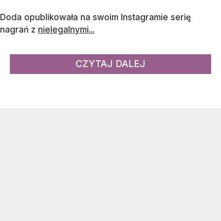
w Hiszpanii. "Pamiętajcie o tym, wybierając
polityków" – zaapelowała.
Napływ imigrantów do hiszpańskiej Ceuty wzbudza
przerażenie całej Europy. Do miasta, znajdującego się
na afrykańskim cyplu tworzącym Cieśninę
Gibraltarską, przybyło ok. 60 tys. migrantów. Ludzie
przekraczali granicę zarówno na lądzie, jak i morzu.
Na miejsce zostało wysłane wojsko.
Głos w sprawie migrantów postanowiła zabrać
piosenkarka Dorota "Doda" Rabczewska.
Doda przerażona imigrantami
w Hiszpanii. "Dla nas jeszcze jest
szansa"
Doda opublikowała na swoim Instagramie serię