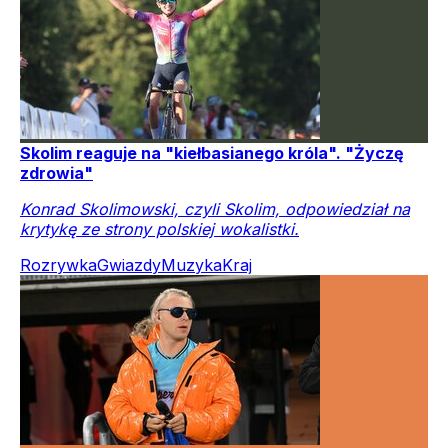
Katarzyna Niewiadoma wygrała 7. etap Tour de
France. Polka liderką wyścigu
Katarzyna Niewiadoma-Phinney (Canyon-SRAM)
wygrała siódmy etap kolarskiego wyścigu Tour de
France Femmes, kończący się na legendarnym
podjeździe pod Mont Ventoux. Polka objęła
prowadzenie w klasyfikacji generalnej i założyła żółtą
koszulkę liderki.
Sport
Rozrywka