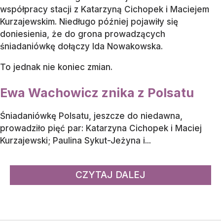
Ewa Wachowicz na prezentacji Jesiennej Ramówki Polsatu
/ Źródło:
PAP
/
Leszek Szymański
Media donoszą o kolejnym pożegnaniu
z Polsatem. Śniadaniówkę stacji ma opuścić Ewa
Wachowicz.
W sierpniu 2024 roku
Telewizja Polsat ogłosiła start
swojej śniadaniówki "Halo, tu Polsat"
. W ostatnich
dniach media obiegła informacja o zakończeniu
współpracy stacji z Katarzyną Cichopek i Maciejem
Kurzajewskim. Niedługo później pojawiły się