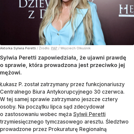
Celebrytka chce ujawnić prawdę.
"Mogą pojawić się próby uciszenia
mnie"
Dodano:
5
sierpnia
12:03