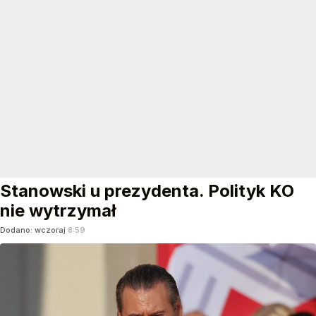
nagrań z
nielegalnymi...
CZYTAJ DALEJ