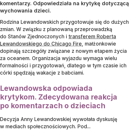
Anna Lewandowska
/ Źródło:
PAP
/
Roman Zawistowski
Anna Lewandowska przerwała milczenie po fali
komentarzy. Odpowiedziała na krytykę dotyczącą
wychowania dzieci.