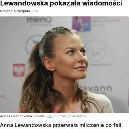
"Jak możesz tak zostawić dzieci?!".
Lewandowska pokazała wiadomości
Dodano:
5
sierpnia
12:48