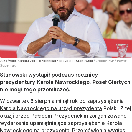
Stanowski u prezydenta. Polityk KO
nie wytrzymał
Dodano:
wczoraj
8:59