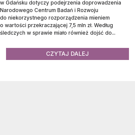
Aktorka Sylwia Peretti
/ Źródło:
PAP
/
Wojciech Olkuśnik
Sylwia Peretti zapowiedziała, że ujawni prawdę
o sprawie, która prowadzona jest przeciwko jej
mężowi.
Łukasz P. został zatrzymany przez funkcjonariuszy
Centralnego Biura Antykorupcyjnego 30 czerwca.
W tej samej sprawie zatrzymano jeszcze cztery
osoby. Na początku lipca sąd zdecydował
o zastosowaniu wobec męża
Sylwii Peretti
trzymiesięcznego tymczasowego aresztu. Śledztwo
prowadzone przez Prokuraturę Regionalną
w Gdańsku dotyczy podejrzenia doprowadzenia
Narodowego Centrum Badań i Rozwoju