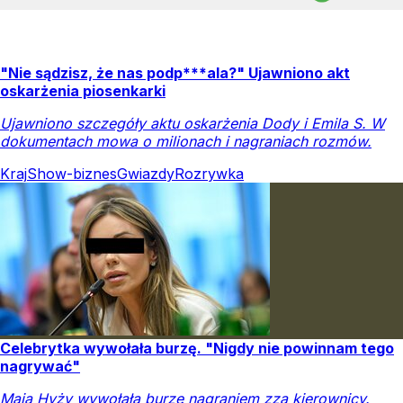
Opracowała:
Małgorzata Puzyr
Źródło:
DoRzeczy.pl
Show-biznes
Rozrywka Do Rzeczy
Muzyka
SKOMENTUJ
UDOSTĘPNIJ
20
Obserwuj nas
w
Google News
Dodaj jako
źródło w Google