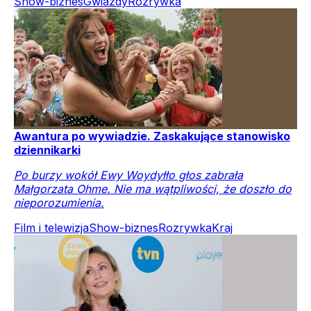
Mandaryna przerwała milczenie po oskarżeniach Poli
Wiśniewskiej o zdradę małżeńską.
"Odrażająca kreatura". Aktorka nie zamierza
milczeć
Agnieszka Fitkau-Perepeczko odpowiedziała
internetowej hejterce, która nazwała ją "odrażającą
kreaturą".
Show-biznes
Gwiazdy
Rozrywka