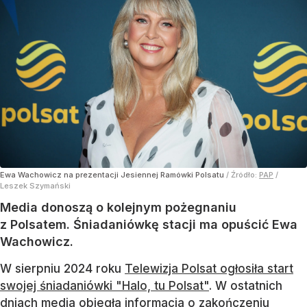
Kolejna gwiazda znika z Polsatu.
"Pokusa powrotu do przeszłości"
Dodano:
5
sierpnia
11:19