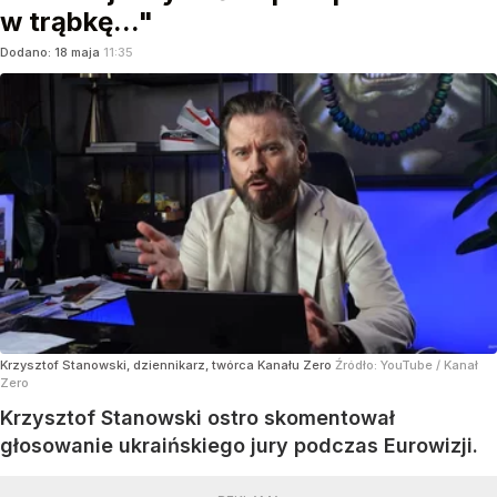
w trąbkę..."
Dodano:
18
maja
11:35
Krzysztof Stanowski, dziennikarz, twórca Kanału Zero
Źródło:
YouTube
/
Kanał
Zero
Krzysztof Stanowski ostro skomentował
głosowanie ukraińskiego jury podczas Eurowizji.