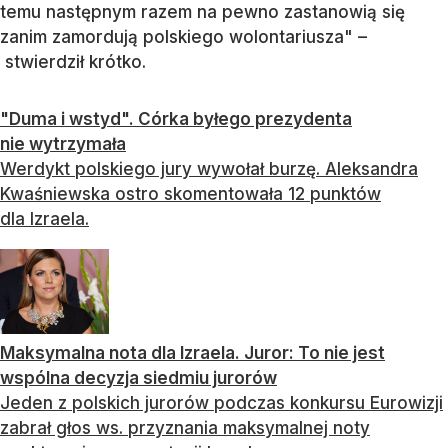
Stanowski odniósł się również do
głosowania
polskiego jury
, które przyznało maksymalną notę – 12
punktów – reprezentantowi Izraela, choć żadna inna
ekipa jury z europejskiego kraju tego nie zrobiła.
Ruch ten wywołał w sieci wiele negatywnych
komentarzy z uwagi na wojny prowadzone przez
Izrael na Bliskim Wschodzie.
"I brawa za 12 punktów od Polski dla Izraela. Dzięki
temu następnym razem na pewno zastanowią się
zanim zamordują polskiego wolontariusza" –