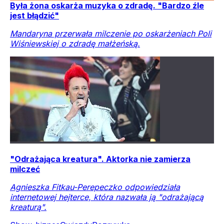
Skolim reaguje na "kiełbasianego króla". "Życzę
zdrowia"
Konrad Skolimowski, czyli Skolim, odpowiedział na
krytykę ze strony polskiej wokalistki.
Rozrywka
Gwiazdy
Muzyka
Kraj
Była żona oskarża muzyka o zdradę. "Bardzo źle
jest błądzić"