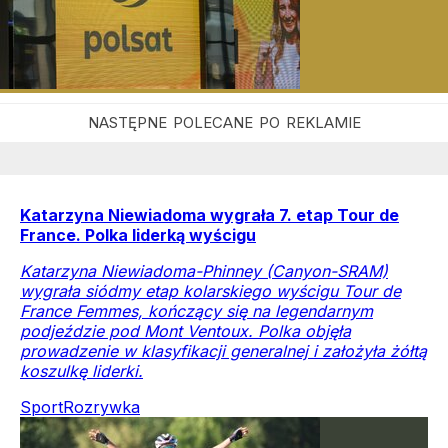
Show-biznes
Gwiazdy
Rozrywka
Gwiazda znika ze śniadaniówki Polsatu. "Mam już
projekt"
Ewa Wachowicz nagle zniknęła ze śniadaniówki Polsatu.
Teraz ujawniła swoje zawodowe plany.
Film i telewizja
Show-biznes
Rozrywka