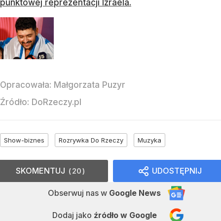
stwierdził krótko.
"Duma i wstyd". Córka byłego prezydenta
nie wytrzymała
Werdykt polskiego jury wywołał burzę. Aleksandra
Kwaśniewska ostro skomentowała 12 punktów
dla Izraela.
Maksymalna nota dla Izraela. Juror: To nie jest
wspólna decyzja siedmiu jurorów
Jeden z polskich jurorów podczas konkursu Eurowizji
zabrał głos ws. przyznania maksymalnej noty
punktowej reprezentacji Izraela.