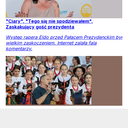
Awantura po wywiadzie. Zaskakujące stanowisko
dziennikarki
Po burzy wokół Ewy Woydyłło głos zabrała
Małgorzata Ohme. Nie ma wątpliwości, że doszło do
nieporozumienia.
Film i telewizja
Show-biznes
Rozrywka
Kraj