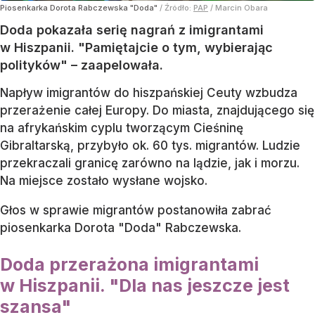
polityków". Piosenkarka
nie wytrzymała
Dodano:
5
sierpnia
10:12
Piosenkarka Dorota Rabczewska "Doda"
/ Źródło:
PAP
/
Marcin Obara
Doda pokazała serię nagrań z imigrantami