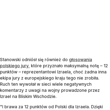
Nawet jakby Jaś Kapela pierdział w trąbkę na
Eurowizji, to Ukraina powinna dać nam 12 punktów.
— Krzysztof Stanowski (@K_Stanowski)
May 16, 2026