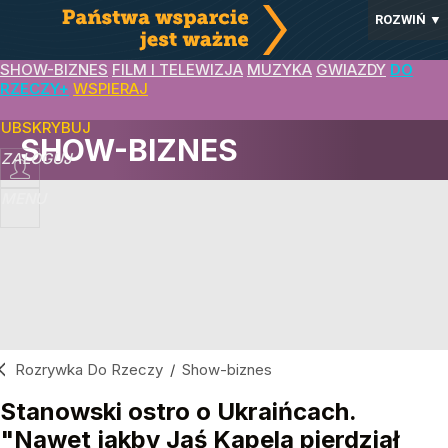
ROZWIŃ
▼
SHOW-BIZNES
FILM I TELEWIZJA
MUZYKA
GWIAZDY
DO
RZECZY+
WSPIERAJ
SUBSKRYBUJ
SHOW-BIZNES
ZALOGUJ
MENU
Rozrywka Do Rzeczy
/
Show-biznes
Stanowski ostro o Ukraińcach.
"Nawet jakby Jaś Kapela pierdział