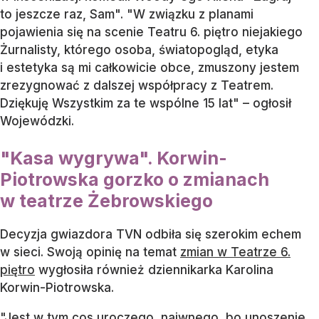
to jeszcze raz, Sam". "W związku z planami
pojawienia się na scenie Teatru 6. piętro niejakiego
Żurnalisty, którego osoba, światopogląd, etyka
i estetyka są mi całkowicie obce, zmuszony jestem
zrezygnować z dalszej współpracy z Teatrem.
Dziękuję Wszystkim za te wspólne 15 lat" – ogłosił
Wojewódzki.
"Kasa wygrywa". Korwin-
Piotrowska gorzko o zmianach
w teatrze Żebrowskiego
Decyzja gwiazdora TVN odbiła się szerokim echem
w sieci. Swoją opinię na temat
zmian w Teatrze 6.
piętro
wygłosiła również dziennikarka Karolina
Korwin-Piotrowska.
"Jest w tym cos uroczego, naiwnego, bo unoszenie