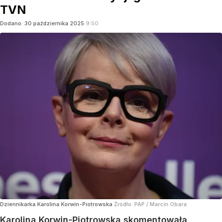
TVN
Dodano:
30
października
2025
9:50
Dziennikarka Karolina Korwin-Piotrowska
Źródło:
PAP
/
Marcin Obara
Karolina Korwin-Piotrowska skomentowała