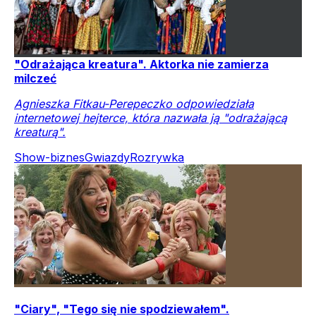
"Odrażająca kreatura". Aktorka nie zamierza
milczeć
Agnieszka Fitkau-Perepeczko odpowiedziała
internetowej hejterce, która nazwała ją "odrażającą
kreaturą".
Show-biznes
Gwiazdy
Rozrywka
"Ciary", "Tego się nie spodziewałem".