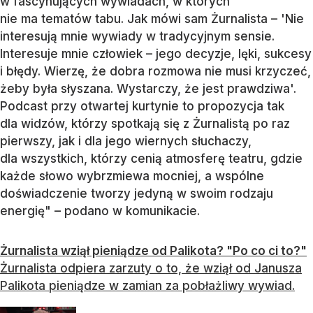
w fascynujących wywiadach, w których
nie ma tematów tabu. Jak mówi sam Żurnalista – 'Nie
interesują mnie wywiady w tradycyjnym sensie.
Interesuje mnie człowiek – jego decyzje, lęki, sukcesy
i błędy. Wierzę, że dobra rozmowa nie musi krzyczeć,
żeby była słyszana. Wystarczy, że jest prawdziwa'.
Podcast przy otwartej kurtynie to propozycja tak
dla widzów, którzy spotkają się z Żurnalistą po raz
pierwszy, jak i dla jego wiernych słuchaczy,
dla wszystkich, którzy cenią atmosferę teatru, gdzie
każde słowo wybrzmiewa mocniej, a wspólne
doświadczenie tworzy jedyną w swoim rodzaju
energię" – podano w komunikacie.
Żurnalista wziął pieniądze od Palikota? "Po co ci to?"
Żurnalista odpiera zarzuty o to, że wziął od Janusza
Palikota pieniądze w zamian za pobłażliwy wywiad.