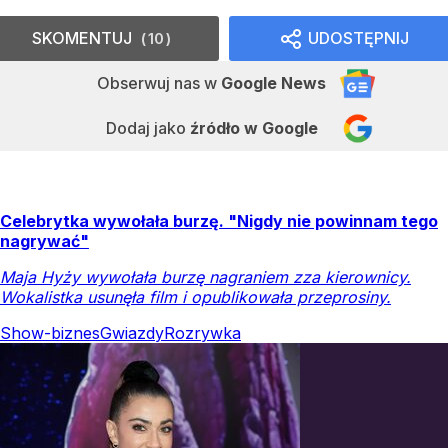
SKOMENTUJ
UDOSTĘPNIJ
10
Obserwuj nas
w
Google News
Dodaj jako
źródło w Google
Celebrytka wywołała burzę. "Nigdy nie powinnam tego
nagrywać"
Maja Hyży wywołała burzę nagraniem zza kierownicy.
Wokalistka usunęła film i opublikowała przeprosiny.
Show-biznes
Gwiazdy
Rozrywka