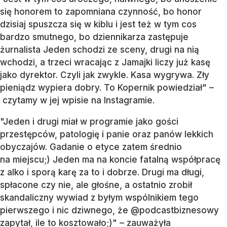
się honorem to zapomniana czynność, bo honor
dzisiaj spuszcza się w kiblu i jest też w tym cos
bardzo smutnego, bo dziennikarza zastępuje
żurnalista Jeden schodzi ze sceny, drugi na nią
wchodzi, a trzeci wracając z Jamajki liczy już kasę
jako dyrektor. Czyli jak zwykle. Kasa wygrywa. Zły
pieniądz wypiera dobry. To Kopernik powiedział" –
czytamy w jej wpisie na Instagramie.
"Jeden i drugi miał w programie jako gości
przestępców, patologię i panie oraz panów lekkich
obyczajów. Gadanie o etyce zatem średnio
na miejscu;) Jeden ma na koncie fatalną współpracę
z alko i sporą karę za to i dobrze. Drugi ma długi,
spłacone czy nie, ale głośne, a ostatnio zrobił
skandaliczny wywiad z byłym wspólnikiem tego
pierwszego i nic dziwnego, że
@podcastbiznesowy
zapytał, ile to kosztowało;)" – zauważyła