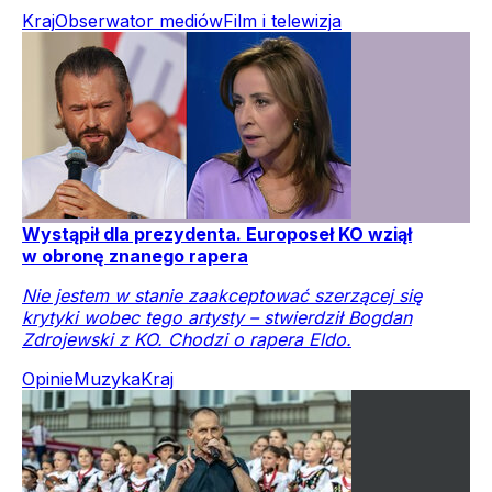
Kraj
Obserwator mediów
Film i telewizja
Wystąpił dla prezydenta. Europoseł KO wziął
w obronę znanego rapera
Nie jestem w stanie zaakceptować szerzącej się
krytyki wobec tego artysty – stwierdził Bogdan
Zdrojewski z KO. Chodzi o rapera Eldo.
Opinie
Muzyka
Kraj