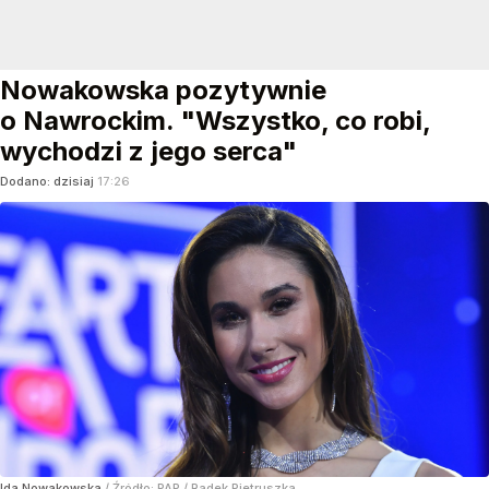
Nowakowska pozytywnie
o Nawrockim. "Wszystko, co robi,
wychodzi z jego serca"
Dodano:
dzisiaj
17:26
Ida Nowakowska
/ Źródło:
PAP
/
Radek Pietruszka