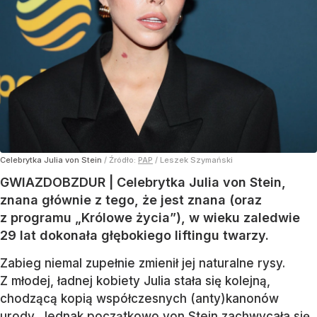
Celebrytka Julia von Stein
/ Źródło:
PAP
/
Leszek Szymański
GWIAZDOBZDUR | Celebrytka Julia von Stein,
znana głównie z tego, że jest znana (oraz
z programu „Królowe życia”), w wieku zaledwie
29 lat dokonała głębokiego liftingu twarzy.
Zabieg niemal zupełnie zmienił jej naturalne rysy.
Z młodej, ładnej kobiety Julia stała się kolejną,
chodzącą kopią współczesnych (anty)kanonów
urody. Jednak początkowo von Stein zachwycała się