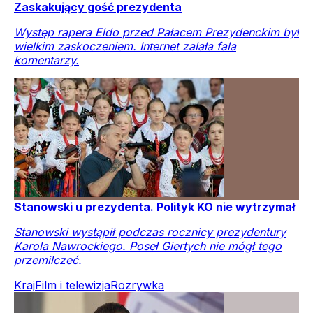
Zaskakujący gość prezydenta
Występ rapera Eldo przed Pałacem Prezydenckim był
wielkim zaskoczeniem. Internet zalała fala
komentarzy.
Stanowski u prezydenta. Polityk KO nie wytrzymał
Stanowski wystąpił podczas rocznicy prezydentury
Karola Nawrockiego. Poseł Giertych nie mógł tego
przemilczeć.
Kraj
Film i telewizja
Rozrywka