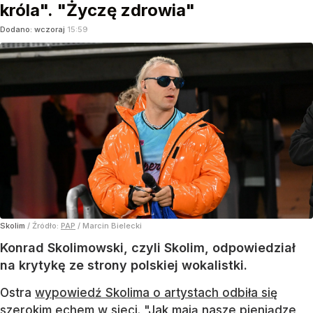
króla". "Życzę zdrowia"
Dodano:
wczoraj
15:59
Skolim
/ Źródło:
PAP
/
Marcin Bielecki
Konrad Skolimowski, czyli Skolim, odpowiedział
na krytykę ze strony polskiej wokalistki.
Ostra
wypowiedź Skolima o artystach odbiła się
szerokim echem w sieci
. "Jak mają nasze pieniądze