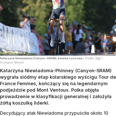
Katarzyna Niewiadoma (Canyon-SRAM), kolarka szosowa
/ Źródło:
PAP
/
Grzegorz Momot
Katarzyna Niewiadoma-Phinney (Canyon-SRAM)
wygrała siódmy etap kolarskiego wyścigu Tour de
France Femmes, kończący się na legendarnym
podjeździe pod Mont Ventoux. Polka objęła
prowadzenie w klasyfikacji generalnej i założyła
żółtą koszulkę liderki.
Decydujący atak Niewiadoma przypuściła około 10