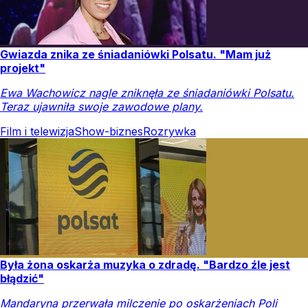
Gwiazda znika ze śniadaniówki Polsatu. "Mam już
projekt"
Ewa Wachowicz nagle zniknęła ze śniadaniówki Polsatu.
Teraz ujawniła swoje zawodowe plany.
Film i telewizja
Show-biznes
Rozrywka
Była żona oskarża muzyka o zdradę. "Bardzo źle jest
błądzić"
Mandaryna przerwała milczenie po oskarżeniach Poli