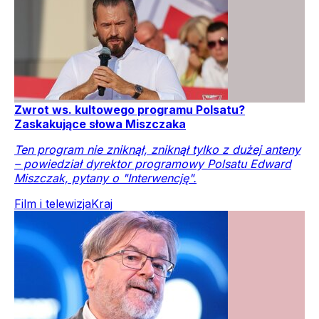
Zwrot ws. kultowego programu Polsatu?
Zaskakujące słowa Miszczaka
Ten program nie zniknął, zniknął tylko z dużej anteny
– powiedział dyrektor programowy Polsatu Edward
Miszczak, pytany o "Interwencję".
Film i telewizja
Kraj