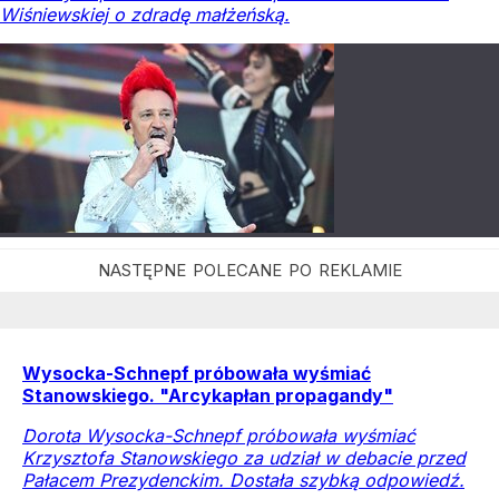
Wiśniewskiej o zdradę małżeńską.
Wysocka-Schnepf próbowała wyśmiać
Stanowskiego. "Arcykapłan propagandy"
Dorota Wysocka-Schnepf próbowała wyśmiać
Krzysztofa Stanowskiego za udział w debacie przed
Pałacem Prezydenckim. Dostała szybką odpowiedź.