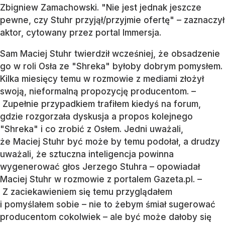
Zbigniew Zamachowski. "Nie jest jednak jeszcze
pewne, czy Stuhr przyjął/przyjmie ofertę" – zaznaczył
aktor, cytowany przez portal Immersja.
Sam Maciej Stuhr twierdził wcześniej, że obsadzenie
go w roli Osła ze "Shreka" byłoby dobrym pomysłem.
Kilka miesięcy temu w rozmowie z mediami złożył
swoją, nieformalną propozycję producentom. –
Zupełnie przypadkiem trafiłem kiedyś na forum,
gdzie rozgorzała dyskusja a propos kolejnego
"Shreka" i co zrobić z Osłem. Jedni uważali,
że Maciej Stuhr być może by temu podołał, a drudzy
uważali, że sztuczna inteligencja powinna
wygenerować głos Jerzego Stuhra – opowiadał
Maciej Stuhr w rozmowie z portalem Gazeta.pl. –
Z zaciekawieniem się temu przyglądałem
i pomyślałem sobie – nie to żebym śmiał sugerować
producentom cokolwiek – ale być może dałoby się