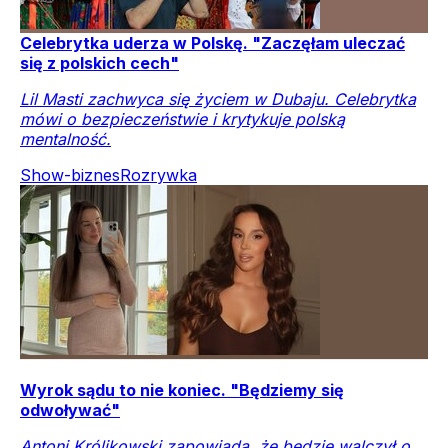
Celebrytka uderza w Polskę. "Zaczęłam uleczać
się z polskich cech"
Lil Masti zachwyca się życiem w Dubaju. Celebrytka
mówi o bezpieczeństwie i krytykuje polską
mentalność.
Show-biznes
Rozrywka
Wyrok sądu to nie koniec. "Będziemy się
odwoływać"
Antoni Królikowski zapowiada, że będzie walczył o