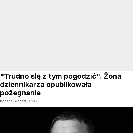
"Trudno się z tym pogodzić". Żona
dziennikarza opublikowała
pożegnanie
Dodano:
wczoraj
17:42