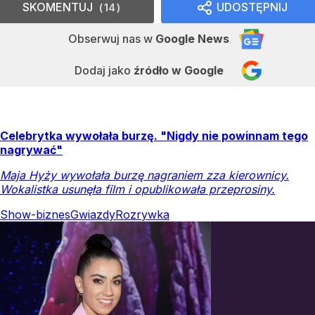
SKOMENTUJ
UDOSTĘPNIJ
14
Obserwuj nas
w
Google News
Dodaj jako
źródło w Google
Celebrytka wywołała burzę. "Nigdy nie powinnam tego
nagrywać"
Maja Hyży wywołała burzę nagraniem zza kierownicy.
Wokalistka usunęła film i opublikowała przeprosiny.
Show-biznes
Gwiazdy
Rozrywka