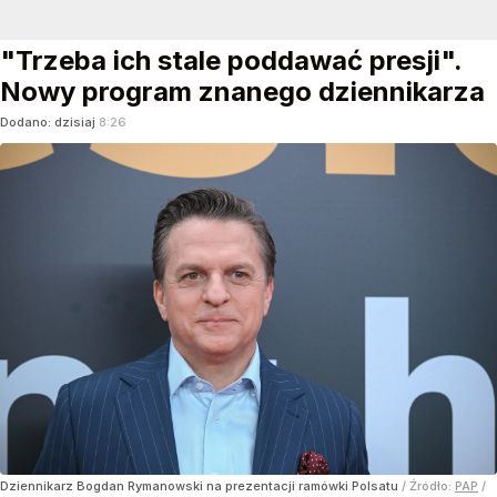
"Trzeba ich stale poddawać presji".
Nowy program znanego dziennikarza
Dodano:
dzisiaj
8:26
Dziennikarz Bogdan Rymanowski na prezentacji ramówki Polsatu
/ Źródło:
PAP
/