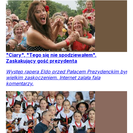
"Ciary", "Tego się nie spodziewałem".
Zaskakujący gość prezydenta
Występ rapera Eldo przed Pałacem Prezydenckim był
wielkim zaskoczeniem. Internet zalała fala
komentarzy.