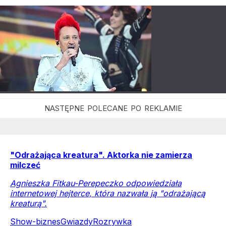
"Odrażająca kreatura". Aktorka nie zamierza
milczeć
Agnieszka Fitkau-Perepeczko odpowiedziała
internetowej hejterce, która nazwała ją "odrażającą
kreaturą".
Show-biznes
Gwiazdy
Rozrywka