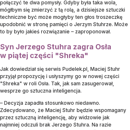
połączyć te dwa pomysły. Gdyby była taka wola,
mógłbym się zmierzyć z tą rolą, a dzisiejsze sztuczki
techniczne być może mogłyby ten głos troszeczkę
upodobnić w stronę pamięci o Jerzym Stuhrze. Może
to by było jakieś rozwiązanie – zaproponował.
Syn Jerzego Stuhra zagra Osła
w piątej części "Shreka"
Jak dowiedział się serwis Pudelek.pl, Maciej Stuhr
przyjął propozycję i usłyszymy go w nowej części
"Shreka" w roli Osła. Tak, jak sam zasugerował,
wesprze go sztuczna inteligencja.
– Decyzja zapadła stosunkowo niedawno.
Zdecydowano, że Maciej Stuhr będzie wspomagany
przez sztuczną inteligencję, aby widzowie jak
najmniej odczuli brak Jerzego Stuhra. Na razie