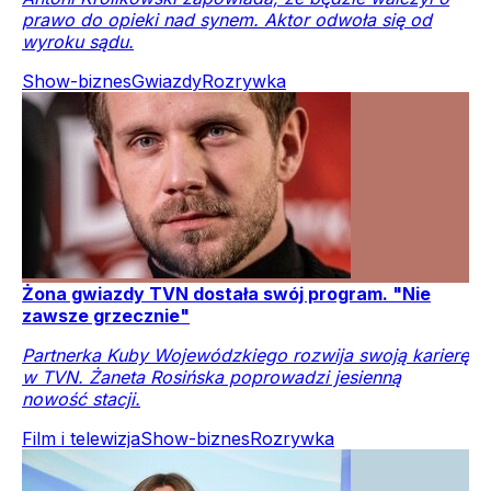
prawo do opieki nad synem. Aktor odwoła się od
wyroku sądu.
Show-biznes
Gwiazdy
Rozrywka
Żona gwiazdy TVN dostała swój program. "Nie
zawsze grzecznie"
Partnerka Kuby Wojewódzkiego rozwija swoją karierę
w TVN. Żaneta Rosińska poprowadzi jesienną
nowość stacji.
Film i telewizja
Show-biznes
Rozrywka