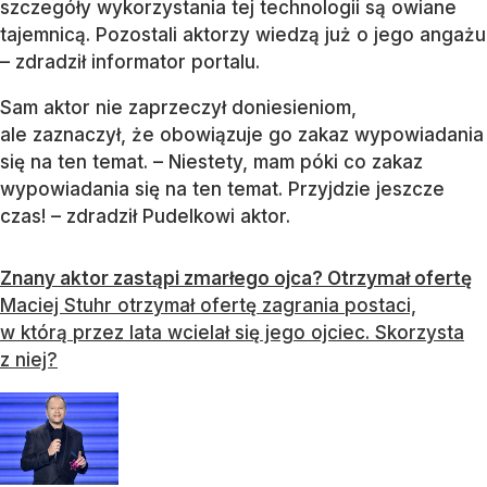
szczegóły wykorzystania tej technologii są owiane
tajemnicą. Pozostali aktorzy wiedzą już o jego angażu
– zdradził informator portalu.
Sam aktor nie zaprzeczył doniesieniom,
ale zaznaczył, że obowiązuje go zakaz wypowiadania
się na ten temat. – Niestety, mam póki co zakaz
wypowiadania się na ten temat. Przyjdzie jeszcze
czas! – zdradził Pudelkowi aktor.
Znany aktor zastąpi zmarłego ojca? Otrzymał ofertę
Maciej Stuhr otrzymał ofertę zagrania postaci,
w którą przez lata wcielał się jego ojciec. Skorzysta
z niej?