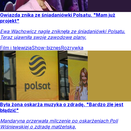
Gwiazda znika ze śniadaniówki Polsatu. "Mam już
projekt"
Ewa Wachowicz nagle zniknęła ze śniadaniówki Polsatu.
Teraz ujawniła swoje zawodowe plany.
Film i telewizja
Show-biznes
Rozrywka
Była żona oskarża muzyka o zdradę. "Bardzo źle jest
błądzić"
Mandaryna przerwała milczenie po oskarżeniach Poli
Wiśniewskiej o zdradę małżeńską.