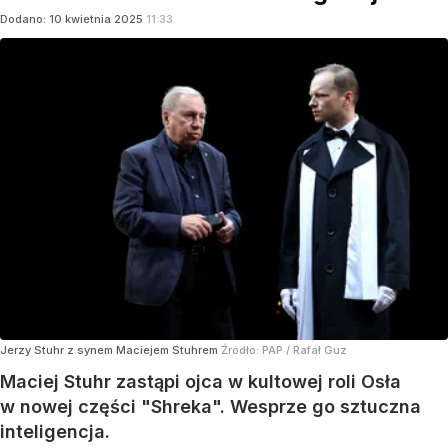
Dodano:
10
kwietnia
2025
11:33
Jerzy Stuhr z synem Maciejem Stuhrem
Źródło:
PAP
/
Rafał Guz
Maciej Stuhr zastąpi ojca w kultowej roli Osła
w nowej części "Shreka". Wesprze go sztuczna
inteligencja.