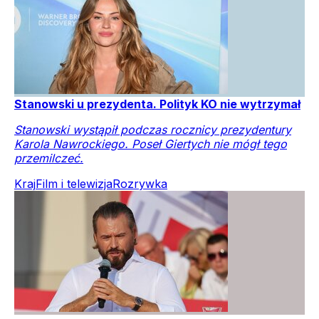
Stanowski u prezydenta. Polityk KO nie wytrzymał
Stanowski wystąpił podczas rocznicy prezydentury
Karola Nawrockiego. Poseł Giertych nie mógł tego
przemilczeć.
Kraj
Film i telewizja
Rozrywka