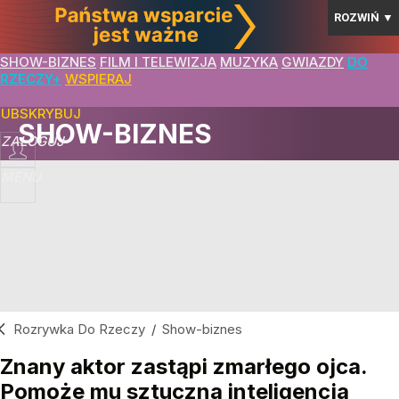
ROZWIŃ
▼
SHOW-BIZNES
FILM I TELEWIZJA
MUZYKA
GWIAZDY
DO
RZECZY+
WSPIERAJ
SUBSKRYBUJ
SHOW-BIZNES
ZALOGUJ
MENU
Rozrywka Do Rzeczy
/
Show-biznes
Znany aktor zastąpi zmarłego ojca.
Pomoże mu sztuczna inteligencja