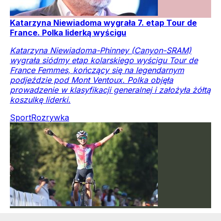
Katarzyna Niewiadoma wygrała 7. etap Tour de
France. Polka liderką wyścigu
Katarzyna Niewiadoma-Phinney (Canyon-SRAM)
wygrała siódmy etap kolarskiego wyścigu Tour de
France Femmes, kończący się na legendarnym
podjeździe pod Mont Ventoux. Polka objęła
prowadzenie w klasyfikacji generalnej i założyła żółtą
koszulkę liderki.
Sport
Rozrywka