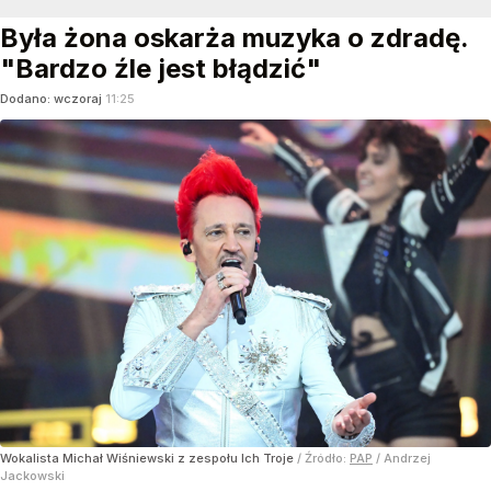
Była żona oskarża muzyka o zdradę.
"Bardzo źle jest błądzić"
Dodano:
wczoraj
11:25
Wokalista Michał Wiśniewski z zespołu Ich Troje
/ Źródło:
PAP
/
Andrzej
Jackowski