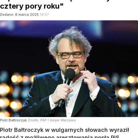
cztery pory roku"
Dodano:
6
marca
2025
14:57
Piotr Bałtroczyk
Źródło:
PAP
/
Adam Warżawa
Piotr Bałtroczyk w wulgarnych słowach wyraził
radość z możliwego aresztowania posła PiS