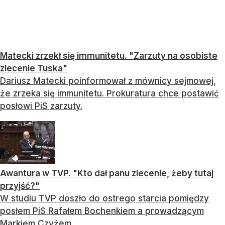
Matecki zrzekł się immunitetu. "Zarzuty na osobiste
zlecenie Tuska"
Dariusz Matecki poinformował z mównicy sejmowej,
że zrzeka się immunitetu. Prokuratura chce postawić
posłowi PiS zarzuty.
Awantura w TVP. "Kto dał panu zlecenie, żeby tutaj
przyjść?"
W studiu TVP doszło do ostrego starcia pomiędzy
posłem PiS Rafałem Bochenkiem a prowadzącym
Markiem Czyżem.