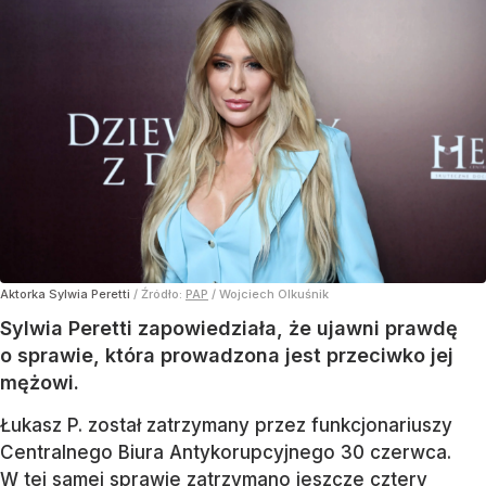
Aktorka Sylwia Peretti
/ Źródło:
PAP
/
Wojciech Olkuśnik
Sylwia Peretti zapowiedziała, że ujawni prawdę
o sprawie, która prowadzona jest przeciwko jej
mężowi.
Łukasz P. został zatrzymany przez funkcjonariuszy
Centralnego Biura Antykorupcyjnego 30 czerwca.
W tej samej sprawie zatrzymano jeszcze cztery