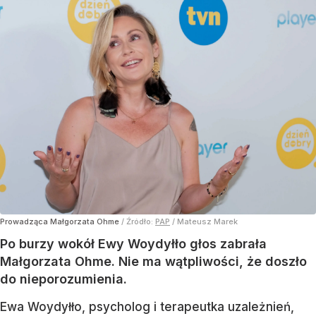
Prowadząca Małgorzata Ohme
/ Źródło:
PAP
/
Mateusz Marek
Po burzy wokół Ewy Woydyłło głos zabrała
Małgorzata Ohme. Nie ma wątpliwości, że doszło
do nieporozumienia.
Ewa Woydyłło, psycholog i terapeutka uzależnień,