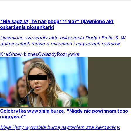
"Nie sądzisz, że nas podp***ala?" Ujawniono akt
oskarżenia piosenkarki
Ujawniono szczegóły aktu oskarżenia Dody i Emila S. W
dokumentach mowa o milionach i nagraniach rozmów.
Kraj
Show-biznes
Gwiazdy
Rozrywka
Celebrytka wywołała burzę. "Nigdy nie powinnam tego
nagrywać"
Maja Hyży wywołała burzę nagraniem zza kierownicy.