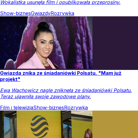
Wokalistka usunęła film i opublikowała przeprosiny.
Show-biznes
Gwiazdy
Rozrywka
Gwiazda znika ze śniadaniówki Polsatu. "Mam już
projekt"
Ewa Wachowicz nagle zniknęła ze śniadaniówki Polsatu.
Teraz ujawniła swoje zawodowe plany.
Film i telewizja
Show-biznes
Rozrywka