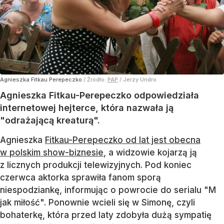
Agnieszka Fitkau Perepeczko
/ Źródło:
PAP
/
Jerzy Undro
Agnieszka Fitkau-Perepeczko odpowiedziała
internetowej hejterce, która nazwała ją
"odrażającą kreaturą".
Agnieszka
Fitkau-Perepeczko od lat jest obecna
w polskim show-biznesie
, a widzowie kojarzą ją
z licznych produkcji telewizyjnych. Pod koniec
czerwca aktorka sprawiła fanom sporą
niespodziankę, informując o powrocie do serialu "M
jak miłość". Ponownie wcieli się w Simonę, czyli
bohaterkę, która przed laty zdobyła dużą sympatię