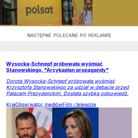
Wysocka-Schnepf próbowała wyśmiać
Stanowskiego. "Arcykapłan propagandy"
Dorota Wysocka-Schnepf próbowała wyśmiać
Krzysztofa Stanowskiego za udział w debacie przed
Pałacem Prezydenckim. Dostała szybką odpowiedź.
Kraj
Obserwator mediów
Film i telewizja