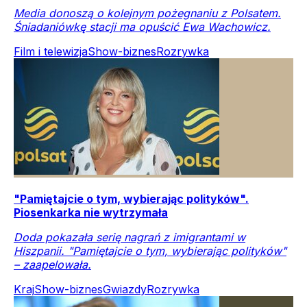
Media donoszą o kolejnym pożegnaniu z Polsatem.
Śniadaniówkę stacji ma opuścić Ewa Wachowicz.
Film i telewizja
Show-biznes
Rozrywka
"Pamiętajcie o tym, wybierając polityków".
Piosenkarka nie wytrzymała
Doda pokazała serię nagrań z imigrantami w
Hiszpanii. "Pamiętajcie o tym, wybierając polityków"
– zaapelowała.
Kraj
Show-biznes
Gwiazdy
Rozrywka