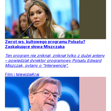
Zwrot ws. kultowego programu Polsatu?
Zaskakujące słowa Miszczaka
Ten program nie zniknął, zniknął tylko z dużej anteny
– powiedział dyrektor programowy Polsatu Edward
Miszczak, pytany o "Interwencję".
Film i telewizja
Kraj