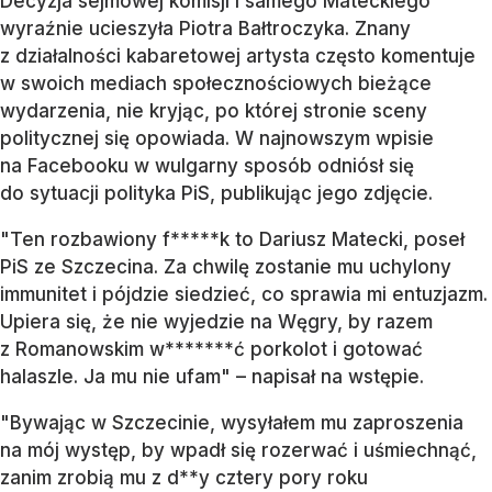
Decyzja sejmowej komisji i samego Mateckiego
wyraźnie ucieszyła Piotra Bałtroczyka. Znany
z działalności kabaretowej artysta często komentuje
w swoich mediach społecznościowych bieżące
wydarzenia, nie kryjąc, po której stronie sceny
politycznej się opowiada. W najnowszym wpisie
na Facebooku w wulgarny sposób odniósł się
do sytuacji polityka PiS, publikując jego zdjęcie.
"Ten rozbawiony f*****k to Dariusz Matecki, poseł
PiS ze Szczecina. Za chwilę zostanie mu uchylony
immunitet i pójdzie siedzieć, co sprawia mi entuzjazm.
Upiera się, że nie wyjedzie na Węgry, by razem
z Romanowskim w*******ć porkolot i gotować
halaszle. Ja mu nie ufam" – napisał na wstępie.
"Bywając w Szczecinie, wysyłałem mu zaproszenia
na mój występ, by wpadł się rozerwać i uśmiechnąć,
zanim zrobią mu z d**y cztery pory roku