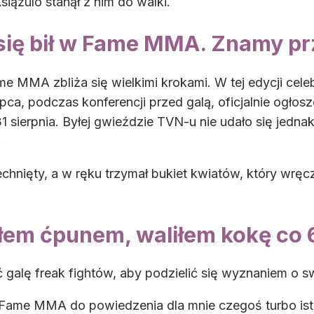
Książulo stanął z nim do walki.
e się bił w Fame MMA. Znamy p
me MMA zbliża się wielkimi krokami. W tej edycji celeb
ipca, podczas konferencji przed galą, oficjalnie ogło
1 sierpnia. Byłej gwieździe TVN-u nie udało się jedn
.
chnięty, a w ręku trzymał bukiet kwiatów, który wręc
łem ćpunem, waliłem kokę co 
ć galę freak fightów, aby podzielić się wyznaniem o 
Fame MMA do powiedzenia dla mnie czegoś turbo isto