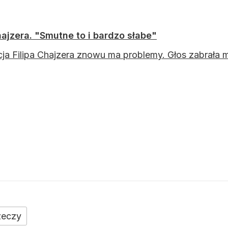
ajzera. "Smutne to i bardzo słabe"
ja Filipa Chajzera znowu ma problemy. Głos zabrała m
zeczy