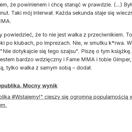
iem, że powinienem i chcę stanąć w prawdzie. (...) 
t. Taki mój interwał. Każda sekunda staje się wieczno
 MMA.
y powiedzieć, że to nie jest walka z przeciwnikiem. To
oki po klubach, po imprezach. Nie, w smutku k*rwa. 
Nie dotykajcie się tego szajsu". Piszę o tym książkę. (
jestem bardzo wdzięczny i Fame MMA i tobie Gimper, 
obą, tylko walka z samym sobą – dodał.
publika. Mocny wynik
lika #Wstajemy!" cieszy się ogromną popularnością
em.