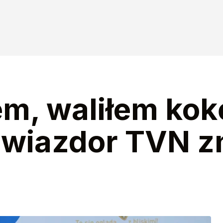
m, waliłem kok
 gwiazdor TVN 