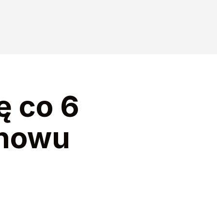
ę co 6
znowu