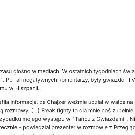
 czasu głośno w mediach. W ostatnich tygodniach świa
a"
. Po fali negatywnych komentarzy, były gwiazdor T
omu w Hiszpanii.
a informacja, że Chajzer weźmie udział w walce na j
ą rozmowy. (...) Freak fighty to dla mnie coś zupełn
przypadku mojego występu w "Tańcu z Gwiazdami". Nic
rzecznie – powiedział prezenter w rozmowie z Przeg