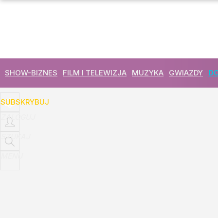
Udostępnij
11
Skomentuj
SHOW-BIZNES
FILM I TELEWIZJA
MUZYKA
GWIAZDY
DO
SUBSKRYBUJ
ZALOGUJ
SZUKAJ
MENU