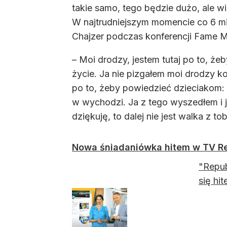
takie samo, tego będzie dużo, ale w
W najtrudniejszym momencie co 6 minu
Chajzer podczas konferencji Fame
– Moi drodzy, jestem tutaj po to, żeb
życie. Ja nie pizgałem moi drodzy k
po to, żeby powiedzieć dzieciakom: "
w wychodzi. Ja z tego wyszedłem i 
dziękuję, to dalej nie jest walka z t
Nowa śniadaniówka hitem w TV Re
"Repub
się hit