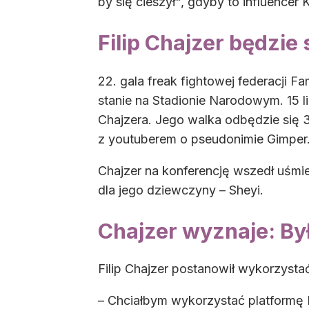
by się cieszył", gdyby to influencer 
Filip Chajzer będzi
22. gala freak fightowej federacji Fa
stanie na Stadionie Narodowym. 15 l
Chajzera. Jego walka odbędzie się 3
z youtuberem o pseudonimie Gimper
Chajzer na konferencję wszedł uśmie
dla jego dziewczyny – Sheyi.
Chajzer wyznaje: By
Filip Chajzer postanowił wykorzysta
– Chciałbym wykorzystać platformę 