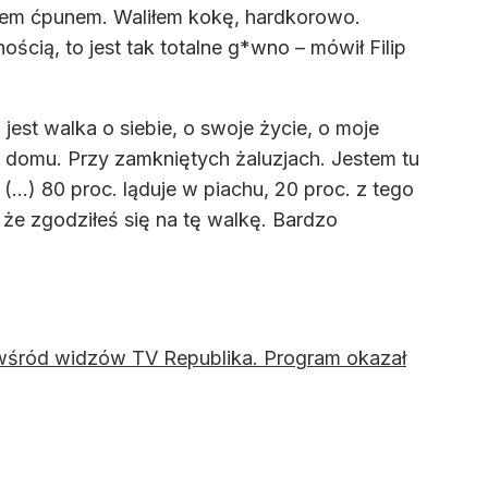
Byłem ćpunem. Waliłem kokę, hardkorowo.
ścią, to jest tak totalne g*wno – mówił Filip
 jest walka o siebie, o swoje życie, o moje
W domu. Przy zamkniętych żaluzjach. Jestem tu
...) 80 proc. ląduje w piachu, 20 proc. z tego
że zgodziłeś się na tę walkę. Bardzo
 wśród widzów TV Republika. Program okazał