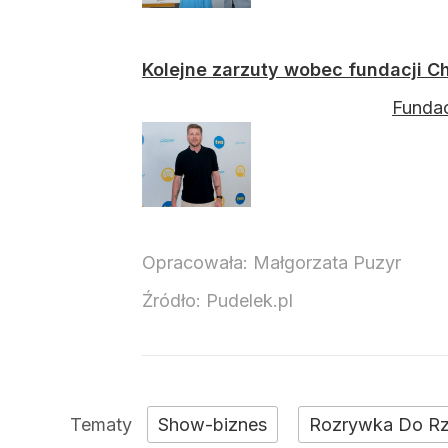
Kolejne zarzuty wobec fundacji Ch
Fundac
Opracowała:
Małgorzata Puzyr
Źródło:
Pudelek.pl
Show-biznes
Rozrywka Do R