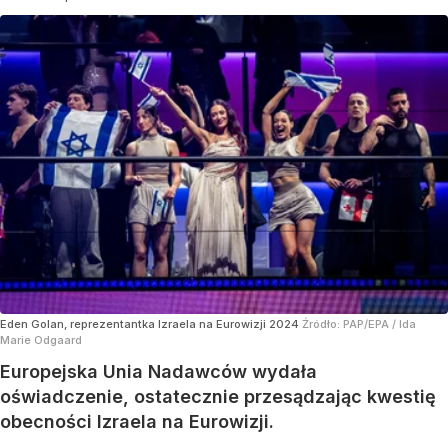
Eden Golan, reprezentantka Izraela na Eurowizji 2024
Źródło:
PAP/EPA
/
Ida
Marie Odgaard
Europejska Unia Nadawców wydała
oświadczenie, ostatecznie przesądzając kwestię
obecności Izraela na Eurowizji.