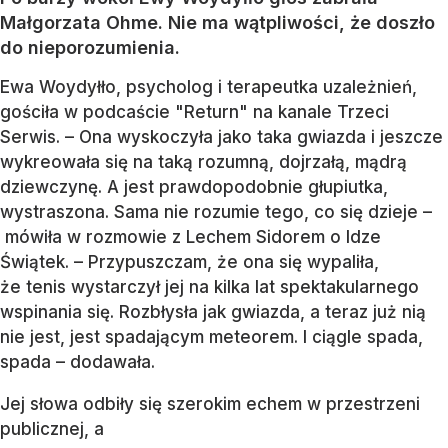
Małgorzata Ohme. Nie ma wątpliwości, że doszło
do nieporozumienia.
Ewa Woydyłło, psycholog i terapeutka uzależnień,
gościła w podcaście "Return" na kanale Trzeci
Serwis. – Ona wyskoczyła jako taka gwiazda i jeszcze
wykreowała się na taką rozumną, dojrzałą, mądrą
dziewczynę. A jest prawdopodobnie głupiutka,
wystraszona. Sama nie rozumie tego, co się dzieje –
mówiła w rozmowie z Lechem Sidorem o Idze
Świątek. – Przypuszczam, że ona się wypaliła,
że tenis wystarczył jej na kilka lat spektakularnego
wspinania się. Rozbłysła jak gwiazda, a teraz już nią
nie jest, jest spadającym meteorem. I ciągle spada,
spada – dodawała.
Jej słowa odbiły się szerokim echem w przestrzeni
publicznej, a