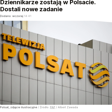
Dziennikarze zostają w Polsacie.
Dostali nowe zadanie
Dodano:
wczoraj
14:41
Polsat, zdjęcie ilustracyjne
/ Źródło:
PAP
/
Albert Zawada