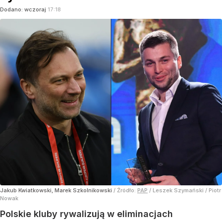
Dodano:
wczoraj
17:18
Jakub Kwiatkowski, Marek Szkolnikowski
/ Źródło:
PAP
/
Leszek Szymański / Piotr
Nowak
Polskie kluby rywalizują w eliminacjach