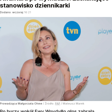
stanowisko dziennikarki
Dodano:
wczoraj
16:21
Prowadząca Małgorzata Ohme
/ Źródło:
PAP
/
Mateusz Marek
Po burzy wokół Ewy Woydyłło głos zabrała