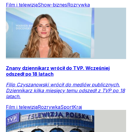
Film i telewizja
Show-biznes
Rozrywka
Znany dziennikarz wrócił do TVP. Wcześniej
odszedł po 18 latach
Filip Czyszanowski wrócił do mediów publicznych.
Dziennikarz kilka miesięcy temu odszedł z TVP po 18
latach.
Film i telewizja
Rozrywka
Sport
Kraj