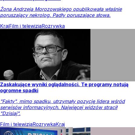
Żona Andrzeja Morozowskiego opublikowała właśnie
poruszający nekrolog. Padły poruszające słowa.
Kraj
Film i telewizja
Rozrywka
Zaskakujące wyniki oglądalności. Te programy notują
ogromne spadki
"Fakty", mimo spadku, utrzymały pozycję lidera wśród
serwisów informacyjnych. Najwięcej widzów stracił
"Dzisiaj".
Film i telewizja
Rozrywka
Kraj