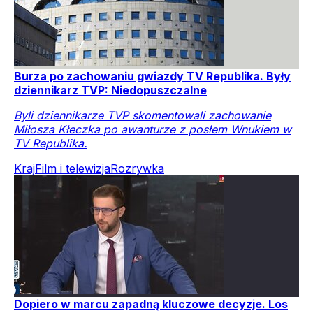
Burza po zachowaniu gwiazdy TV Republika. Były
dziennikarz TVP: Niedopuszczalne
Byli dziennikarze TVP skomentowali zachowanie
Miłosza Kłeczka po awanturze z posłem Wnukiem w
TV Republika.
Kraj
Film i telewizja
Rozrywka
Dopiero w marcu zapadną kluczowe decyzje. Los