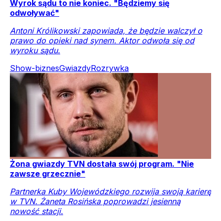
Wyrok sądu to nie koniec. "Będziemy się
odwoływać"
Antoni Królikowski zapowiada, że będzie walczył o
prawo do opieki nad synem. Aktor odwoła się od
wyroku sądu.
Show-biznes
Gwiazdy
Rozrywka
Żona gwiazdy TVN dostała swój program. "Nie
zawsze grzecznie"
Partnerka Kuby Wojewódzkiego rozwija swoją karierę
w TVN. Żaneta Rosińska poprowadzi jesienną
nowość stacji.