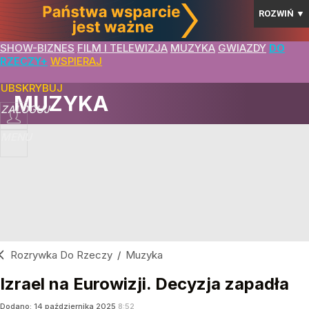
ROZWIŃ
▼
SHOW-BIZNES
FILM I TELEWIZJA
MUZYKA
GWIAZDY
DO
RZECZY+
WSPIERAJ
SUBSKRYBUJ
MUZYKA
ZALOGUJ
MENU
Rozrywka Do Rzeczy
/
Muzyka
Izrael na Eurowizji. Decyzja zapadła
Dodano:
14
października
2025
8:52