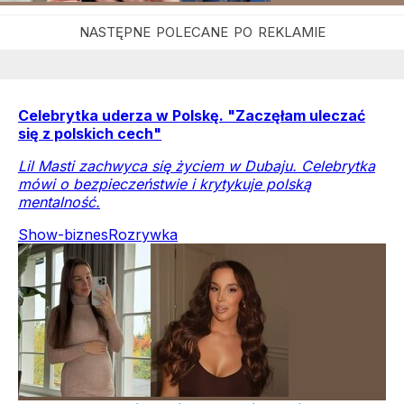
Celebrytka uderza w Polskę. "Zaczęłam uleczać
się z polskich cech"
Lil Masti zachwyca się życiem w Dubaju. Celebrytka
mówi o bezpieczeństwie i krytykuje polską
mentalność.
Show-biznes
Rozrywka