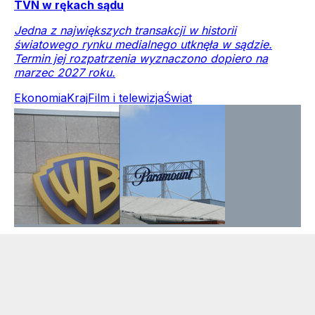
TVN w rękach sądu
Jedna z największych transakcji w historii
światowego rynku medialnego utknęła w sądzie.
Termin jej rozpatrzenia wyznaczono dopiero na
marzec 2027 roku.
Ekonomia
Kraj
Film i telewizja
Świat