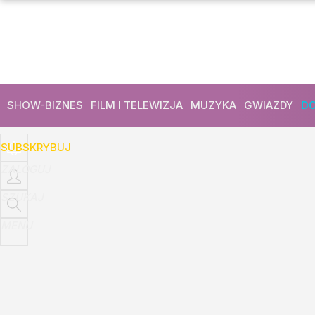
Udostępnij
24
Skomentuj
SHOW-BIZNES
FILM I TELEWIZJA
MUZYKA
GWIAZDY
DO
SUBSKRYBUJ
ZALOGUJ
SZUKAJ
MENU