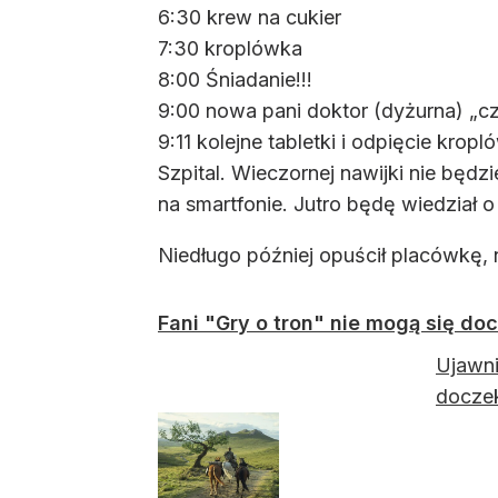
6:30 krew na cukier
7:30 kroplówka
8:00 Śniadanie!!!
9:00 nowa pani doktor (dyżurna) „c
9:11 kolejne tabletki i odpięcie kropl
Szpital. Wieczornej nawijki nie będzie
na smartfonie. Jutro będę wiedział o
Niedługo później opuścił placówkę, ni
Fani "Gry o tron" nie mogą się d
Ujawni
docze