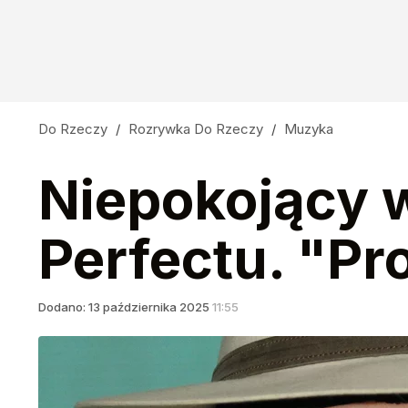
Do Rzeczy
/
Rozrywka Do Rzeczy
/
Muzyka
Niepokojący 
Perfectu. "P
Dodano:
13
października
2025
11:55