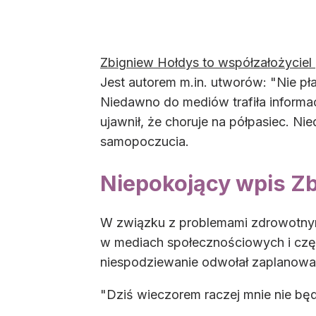
Zbigniew Hołdys to współzałożyciel
Jest autorem m.in. utworów: "Nie p
Niedawno do mediów trafiła informa
ujawnił, że choruje na półpasiec. Ni
samopoczucia.
Niepokojący wpis Z
W związku z problemami zdrowotnym
w mediach społecznościowych i częs
niespodziewanie odwołał zaplanowany
"Dziś wieczorem raczej mnie nie będ