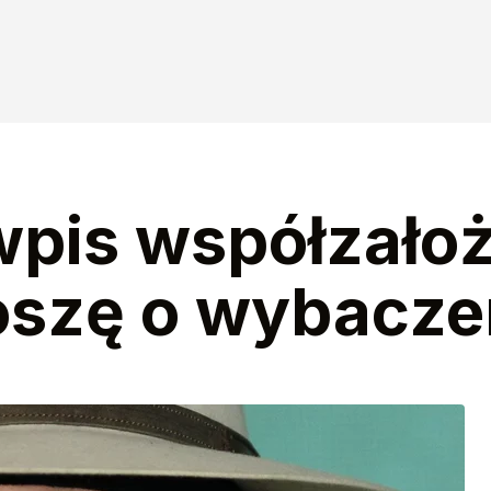
wpis współzałoż
roszę o wybacze