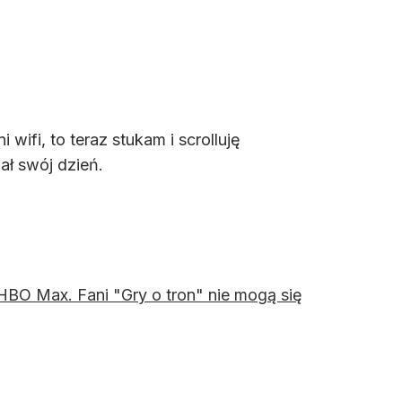
 wifi, to teraz stukam i scrolluję
ał swój dzień.
HBO Max. Fani "Gry o tron" nie mogą się