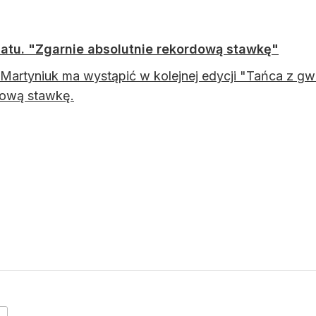
atu. "Zgarnie absolutnie rekordową stawkę"
Martyniuk ma wystąpić w kolejnej edycji "Tańca z
dową stawkę.