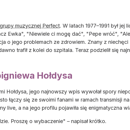
 grupy muzycznej Perfect
. W latach 1977–1991 był jej
łacz Ewka", "Niewiele ci mogę dać", "Pepe wróć", "Al
cja o jego problemach ze zdrowiem. Znany z niechęci
edawno trafił z kolei do szpitala. Teraz podzielił się 
bigniewa Hołdysa
i Hołdysa, jego najnowszy wpis wywołał spory niep
to łączy się ze swoimi fanami w ramach transmisji 
 live, a na jego profilu pojawiła się enigmatyczna 
zie. Proszę o wybaczenie" – napisał krótko.