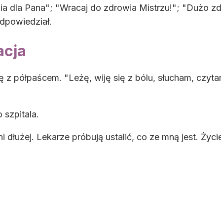
 dla Pana"; "Wracaj do zdrowia Mistrzu!"; "Dużo zdro
odpowiedział.
acja
ę z półpaścem. "Leżę, wiję się z bólu, słucham, czyta
 szpitala.
ni dłużej. Lekarze próbują ustalić, co ze mną jest. Życ