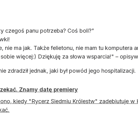
zy czegoś panu potrzeba? Coś boli?”
ówki!
, nie ma jak. Także felietonu, nie mam tu komputera ani
 sobie więcej:) Dziękuję za słowa wsparcia!" – opisyw
e zdradził jednak, jaki był powód jego hospitalizacji.
oczekać. Znamy datę premiery
ono, kiedy "Rycerz Siedmiu Królestw" zadebiutuje w 
kać.