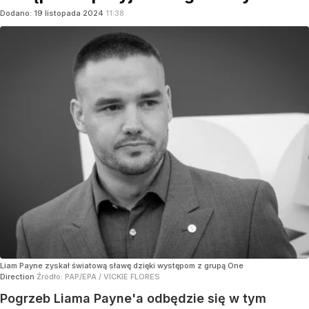
Dodano:
19
listopada
2024
11:38
Liam Payne zyskał światową sławę dzięki występom z grupą One
Direction
Źródło:
PAP/EPA
/
VICKIE FLORES
Pogrzeb Liama Payne'a odbędzie się w tym