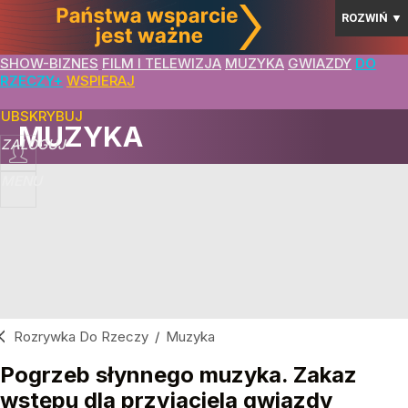
ROZWIŃ
▼
SHOW-BIZNES
FILM I TELEWIZJA
MUZYKA
GWIAZDY
DO
RZECZY+
WSPIERAJ
SUBSKRYBUJ
MUZYKA
ZALOGUJ
MENU
Rozrywka Do Rzeczy
/
Muzyka
Pogrzeb słynnego muzyka. Zakaz
wstępu dla przyjaciela gwiazdy