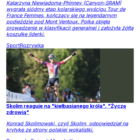
Katarzyna Niewiadoma-Phinney (Canyon-SRAM)
wygrała siódmy etap kolarskiego wyścigu Tour de
France Femmes, kończący się na legendarnym
podjeździe pod Mont Ventoux. Polka objęła
prowadzenie w klasyfikacji generalnej i założyła żółtą
koszulkę liderki.
Sport
Rozrywka
Skolim reaguje na "kiełbasianego króla". "Życzę
zdrowia"
Konrad Skolimowski, czyli Skolim, odpowiedział na
krytykę ze strony polskiej wokalistki.