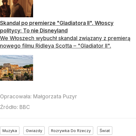
Skandal po premierze "Gladiatora II". Włoscy
politycy: To nie Disneyland
We Włoszech wybuchł skandal związany z premierą
nowego filmu Ridleya Scotta – "Gladiator II".
Opracowała:
Małgorzata Puzyr
Źródło:
BBC
Muzyka
Gwiazdy
Rozrywka Do Rzeczy
Świat