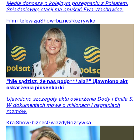
Media donoszą o kolejnym pożegnaniu z Polsatem.
Śniadaniówkę stacji ma opuścić Ewa Wachowicz.
Film i telewizja
Show-biznes
Rozrywka
"Nie sądzisz, że nas podp***ala?" Ujawniono akt
oskarżenia piosenkarki
Ujawniono szczegóły aktu oskarżenia Dody i Emila S.
W dokumentach mowa o milionach i nagraniach
rozmów.
Kraj
Show-biznes
Gwiazdy
Rozrywka