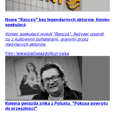
Nowe "Ranczo" bez legendarnych aktorów. Koniec
spekulacji
Koniec spekulacji wokół "Rancza". Reżyser ujawnił,
co z kultowymi bohaterami, granymi przez
nieżyjących aktorów.
Film i telewizja
Gwiazdy
Rozrywka
Kolejna gwiazda znika z Polsatu. "Pokusa powrotu
do przeszłości"