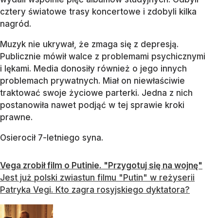
cztery światowe trasy koncertowe i zdobyli kilka
nagród.
Muzyk nie ukrywał, że zmaga się z depresją.
Publicznie mówił walce z problemami psychicznymi
i lękami. Media donosiły również o jego innych
problemach prywatnych. Miał on niewłaściwie
traktować swoje życiowe parterki. Jedna z nich
postanowiła nawet podjąć w tej sprawie kroki
prawne.
Osierocił 7-letniego syna.
Vega zrobił film o Putinie. "Przygotuj się na wojnę"
Jest już polski zwiastun filmu "Putin" w reżyserii
Patryka Vegi. Kto zagra rosyjskiego dyktatora?