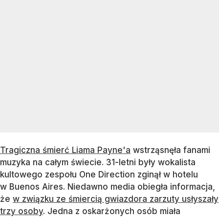
Tragiczna śmierć Liama Payne'a
wstrząsnęła fanami
muzyka na całym świecie. 31-letni były wokalista
kultowego zespołu One Direction zginął w hotelu
w Buenos Aires. Niedawno media obiegła informacja,
że
w związku ze śmiercią gwiazdora zarzuty usłyszały
trzy osoby
. Jedna z oskarżonych osób miała