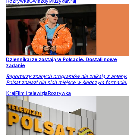
Rozrywka
Gwiazdy
Muzyka
Kraj
Dziennikarze zostają w Polsacie. Dostali nowe
zadanie
Reporterzy znanych programów nie znikają z anteny.
Polsat znalazł dla nich miejsce w śledczym formacie.
Kraj
Film i telewizja
Rozrywka