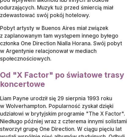
pod wpływem alkoholu lub innych środków
odurzających. Muzyk tuż przed śmiercią miał
zdewastować swój pokój hotelowy.
Pobyt artysty w Buenos Aires miał związek
z zaplanowanym tam występem innego byłego
członka One Direction Nialla Horana. Swój pobyt
w Argentynie relacjonował w mediach
społecznościowych.
Od "X Factor" po światowe trasy
koncertowe
Liam Payne urodził się 29 sierpnia 1993 roku
w Wolverhampton. Popularność zyskał dzięki
udziałowi w brytyjskim programie "The X Factor".
Niedługo później wraz z czterema innymi solistami
stworzył grupę One Direction. W ciągu pięciu lat
wydali wspólnie pięć albumów studyjnych. Odbyli