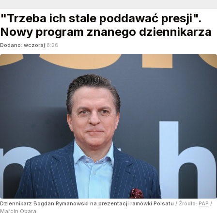
"Trzeba ich stale poddawać presji".
Nowy program znanego dziennikarza
Dodano:
wczoraj
8:26
Dziennikarz Bogdan Rymanowski na prezentacji ramówki Polsatu
/ Źródło:
PAP
/
Marcin Obara