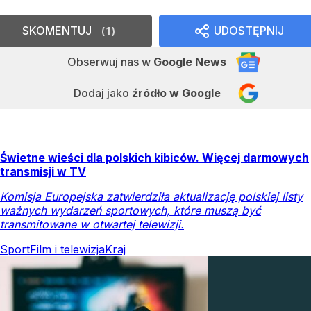
SKOMENTUJ
UDOSTĘPNIJ
1
Obserwuj nas
w
Google News
Dodaj jako
źródło w Google
Świetne wieści dla polskich kibiców. Więcej darmowych
transmisji w TV
Komisja Europejska zatwierdziła aktualizację polskiej listy
ważnych wydarzeń sportowych, które muszą być
transmitowane w otwartej telewizji.
Sport
Film i telewizja
Kraj