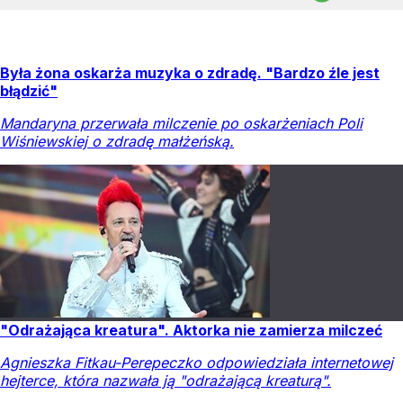
Była żona oskarża muzyka o zdradę. "Bardzo źle jest
błądzić"
Mandaryna przerwała milczenie po oskarżeniach Poli
Wiśniewskiej o zdradę małżeńską.
"Odrażająca kreatura". Aktorka nie zamierza milczeć
Agnieszka Fitkau-Perepeczko odpowiedziała internetowej
hejterce, która nazwała ją "odrażającą kreaturą".