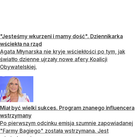
"Jesteśmy wkurzeni i mamy dość". Dziennikarka
wściekła na rząd
Agata Młynarska nie kryje wściekłości po tym, jak
światło dzienne ujrzały nowe afery Koalicji
Obywatelskiej.
Miał być wielki sukces. Program znanego influencera
wstrzymany
Po pierwszym odcinku emisja szumnie zapowiadanej
"Farmy Bagiego" została wstrzymana. Jest