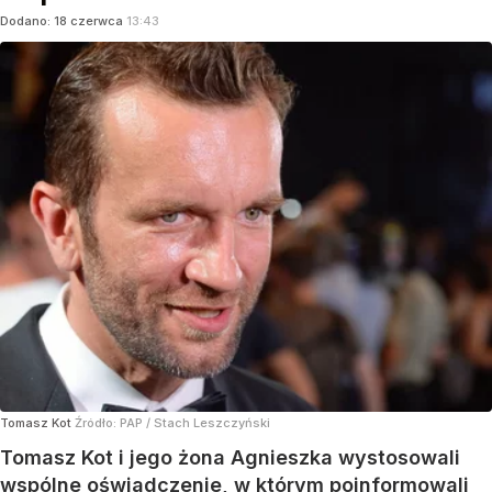
Dodano:
18
czerwca
13:43
Tomasz Kot
Źródło:
PAP
/
Stach Leszczyński
Tomasz Kot i jego żona Agnieszka wystosowali
wspólne oświadczenie, w którym poinformowali