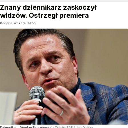
Znany dziennikarz zaskoczył
widzów. Ostrzegł premiera
Dodano:
wczoraj
14:55
Dziennikarz Bogdan Rymanowski
/ Źródło:
PAP
/
Jan Dzban