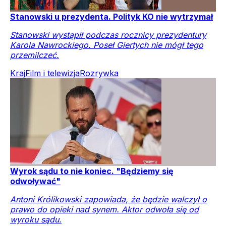
Stanowski u prezydenta. Polityk KO nie wytrzymał
Stanowski wystąpił podczas rocznicy prezydentury
Karola Nawrockiego. Poseł Giertych nie mógł tego
przemilczeć.
Kraj
Film i telewizja
Rozrywka
Wyrok sądu to nie koniec. "Będziemy się
odwoływać"
Antoni Królikowski zapowiada, że będzie walczył o
prawo do opieki nad synem. Aktor odwoła się od
wyroku sądu.