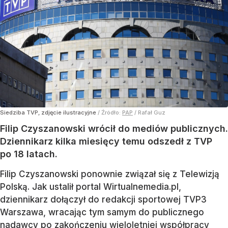
Siedziba TVP, zdjęcie ilustracyjne
/ Źródło:
PAP
/
Rafał Guz
Filip Czyszanowski wrócił do mediów publicznych.
Dziennikarz kilka miesięcy temu odszedł z TVP
po 18 latach.
Filip Czyszanowski ponownie związał się z Telewizją
Polską. Jak ustalił portal Wirtualnemedia.pl,
dziennikarz dołączył do redakcji sportowej TVP3
Warszawa, wracając tym samym do publicznego
nadawcy po zakończeniu
wieloletniej współpracy