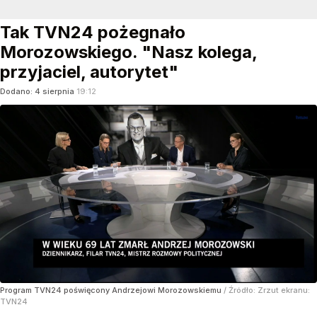
Tak TVN24 pożegnało
Morozowskiego. "Nasz kolega,
przyjaciel, autorytet"
Dodano:
4
sierpnia
19:12
Program TVN24 poświęcony Andrzejowi Morozowskiemu
/ Źródło:
Zrzut ekranu:
TVN24