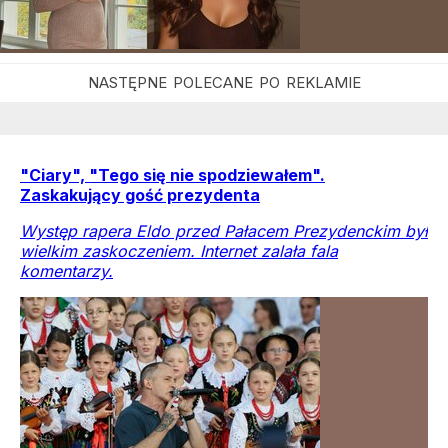
"Ciary", "Tego się nie spodziewałem".
Zaskakujący gość prezydenta
Występ rapera Eldo przed Pałacem Prezydenckim był
wielkim zaskoczeniem. Internet zalała fala
komentarzy.