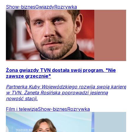
Show-biznes
Gwiazdy
Rozrywka
Żona gwiazdy TVN dostała swój program. "Nie
zawsze grzecznie"
Partnerka Kuby Wojewódzkiego rozwija swoją karierę
w TVN. Żaneta Rosińska poprowadzi jesienną
nowość stacji.
Film i telewizja
Show-biznes
Rozrywka