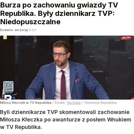
Burza po zachowaniu gwiazdy TV
Republika. Były dziennikarz TVP:
Niedopuszczalne
Dodano:
wczoraj
8:03
Miłosz Kłeczek w TV Republika
/ Źródło:
YouTube
/
Telewizja Republika
Byli dziennikarze TVP skomentowali zachowanie
Miłosza Kłeczka po awanturze z posłem Wnukiem
w TV Republika.