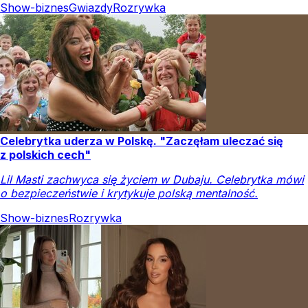
Show-biznes
Gwiazdy
Rozrywka
Celebrytka uderza w Polskę. "Zaczęłam uleczać się
z polskich cech"
Lil Masti zachwyca się życiem w Dubaju. Celebrytka mówi
o bezpieczeństwie i krytykuje polską mentalność.
Show-biznes
Rozrywka