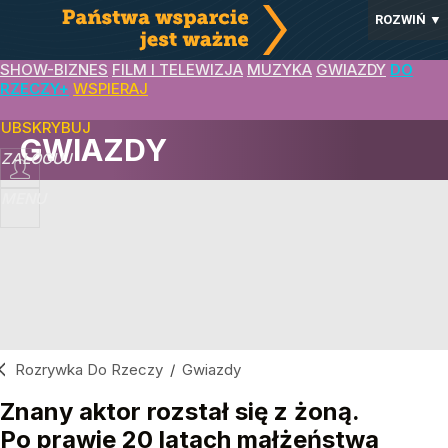
ROZWIŃ
▼
SHOW-BIZNES
FILM I TELEWIZJA
MUZYKA
GWIAZDY
DO
RZECZY+
WSPIERAJ
SUBSKRYBUJ
GWIAZDY
ZALOGUJ
MENU
Rozrywka Do Rzeczy
/
Gwiazdy
Znany aktor rozstał się z żoną.
Po prawie 20 latach małżeństwa