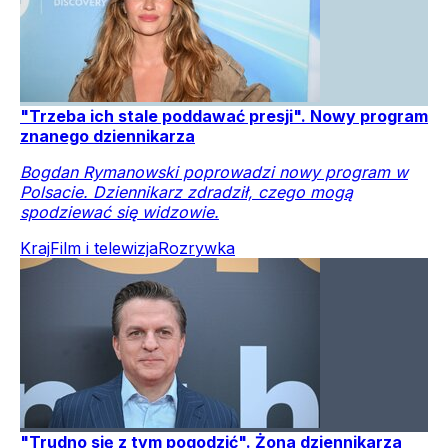
"Trzeba ich stale poddawać presji". Nowy program
znanego dziennikarza
Bogdan Rymanowski poprowadzi nowy program w
Polsacie. Dziennikarz zdradził, czego mogą
spodziewać się widzowie.
Kraj
Film i telewizja
Rozrywka
"Trudno się z tym pogodzić". Żona dziennikarza