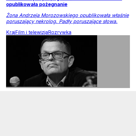
opublikowała pożegnanie
Żona Andrzeja Morozowskiego opublikowała właśnie
poruszający nekrolog. Padły poruszające słowa.
Kraj
Film i telewizja
Rozrywka