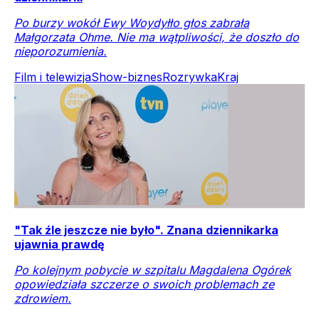
Po burzy wokół Ewy Woydyłło głos zabrała
Małgorzata Ohme. Nie ma wątpliwości, że doszło do
nieporozumienia.
Film i telewizja
Show-biznes
Rozrywka
Kraj
"Tak źle jeszcze nie było". Znana dziennikarka
ujawnia prawdę
Po kolejnym pobycie w szpitalu Magdalena Ogórek
opowiedziała szczerze o swoich problemach ze
zdrowiem.