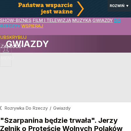
ROZWIŃ
▼
SHOW-BIZNES
FILM I TELEWIZJA
MUZYKA
GWIAZDY
DO
RZECZY+
WSPIERAJ
SUBSKRYBUJ
GWIAZDY
ZALOGUJ
MENU
Rozrywka Do Rzeczy
/
Gwiazdy
"Szarpanina będzie trwała". Jerzy
Zelnik o Proteście Wolnych Polaków