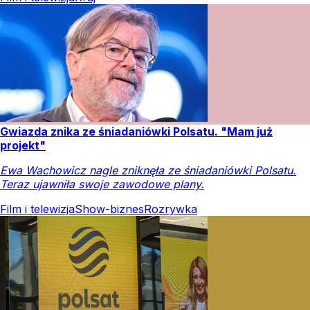
Gwiazda znika ze śniadaniówki Polsatu. "Mam już
projekt"
Ewa Wachowicz nagle zniknęła ze śniadaniówki Polsatu.
Teraz ujawniła swoje zawodowe plany.
Film i telewizja
Show-biznes
Rozrywka