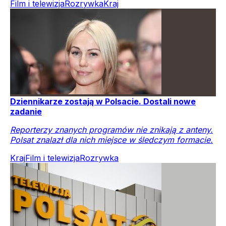
Film i telewizja
Rozrywka
Kraj
Dziennikarze zostają w Polsacie. Dostali nowe
zadanie
Reporterzy znanych programów nie znikają z anteny.
Polsat znalazł dla nich miejsce w śledczym formacie.
Kraj
Film i telewizja
Rozrywka