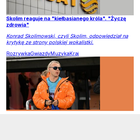
Skolim reaguje na "kiełbasianego króla". "Życzę
zdrowia"
Konrad Skolimowski, czyli Skolim, odpowiedział na
krytykę ze strony polskiej wokalistki.
Rozrywka
Gwiazdy
Muzyka
Kraj