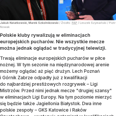
Jakub Kwiatkowski, Marek Szkolnikowski
/ Źródło:
PAP
/
Leszek Szymański / Piotr
Nowak
Polskie kluby rywalizują w eliminacjach
europejskich pucharów. Nie wszystkie mecze
można jednak oglądać w tradycyjnej telewizji.
Trwają eliminacje europejskich pucharów w piłce
nożnej. W tym sezonie na międzynarodowej arenie
możemy oglądać aż pięć drużyn. Lech Poznań
i Górnik Zabrze odpadły już z kwalifikacji
do najbardziej prestiżowych rozgrywek – Ligi
Mistrzów. Przed nimi jednak mecze "drugiej szansy"
w eliminacjach Ligi Europy. Na tym poziomie mierzyć
się będzie także Jagiellonia Białystok. Dwa inne
polskie zespoły – GKS Katowice i Raków