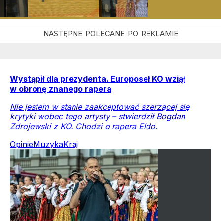
Wystąpił dla prezydenta. Europoseł KO wziął
w obronę znanego rapera
Nie jestem w stanie zaakceptować szerzącej się
krytyki wobec tego artysty – stwierdził Bogdan
Zdrojewski z KO. Chodzi o rapera Eldo.
Opinie
Muzyka
Kraj