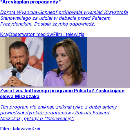
"Arcykapłan propagandy"
Dorota Wysocka-Schnepf próbowała wyśmiać Krzysztofa
Stanowskiego za udział w debacie przed Pałacem
Prezydenckim. Dostała szybką odpowiedź.
Kraj
Obserwator mediów
Film i telewizja
Zwrot ws. kultowego programu Polsatu? Zaskakujące
słowa Miszczaka
Ten program nie zniknął, zniknął tylko z dużej anteny –
powiedział dyrektor programowy Polsatu Edward
Miszczak, pytany o "Interwencję".
Film i telewizja
Kraj