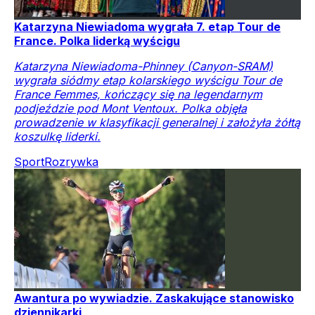
Katarzyna Niewiadoma wygrała 7. etap Tour de
France. Polka liderką wyścigu
Katarzyna Niewiadoma-Phinney (Canyon-SRAM)
wygrała siódmy etap kolarskiego wyścigu Tour de
France Femmes, kończący się na legendarnym
podjeździe pod Mont Ventoux. Polka objęła
prowadzenie w klasyfikacji generalnej i założyła żółtą
koszulkę liderki.
Sport
Rozrywka
Awantura po wywiadzie. Zaskakujące stanowisko
dziennikarki