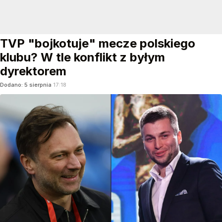
TVP "bojkotuje" mecze polskiego
klubu? W tle konflikt z byłym
dyrektorem
Dodano:
5
sierpnia
17:18