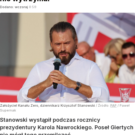
Dodano:
wczoraj
8:59
Założyciel Kanału Zero, dziennikarz Krzysztof Stanowski
/ Źródło:
PAP
/
Paweł
Supernak
Stanowski wystąpił podczas rocznicy
prezydentury Karola Nawrockiego. Poseł Giertych
nie mógł tego przemilczeć.