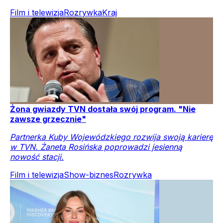
Film i telewizja
Rozrywka
Kraj
Żona gwiazdy TVN dostała swój program. "Nie
zawsze grzecznie"
Partnerka Kuby Wojewódzkiego rozwija swoją karierę
w TVN. Żaneta Rosińska poprowadzi jesienną
nowość stacji.
Film i telewizja
Show-biznes
Rozrywka