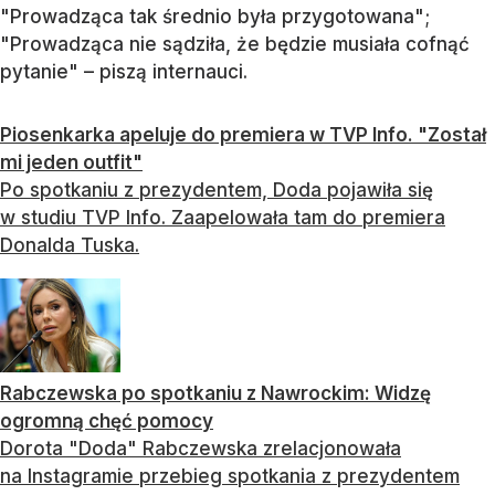
"Prowadząca tak średnio była przygotowana";
"Prowadząca nie sądziła, że będzie musiała cofnąć
pytanie" – piszą internauci.
Piosenkarka apeluje do premiera w TVP Info. "Został
mi jeden outfit"
Po spotkaniu z prezydentem, Doda pojawiła się
w studiu TVP Info. Zaapelowała tam do premiera
Donalda Tuska.
Rabczewska po spotkaniu z Nawrockim: Widzę
ogromną chęć pomocy
Dorota "Doda" Rabczewska zrelacjonowała
na Instagramie przebieg spotkania z prezydentem