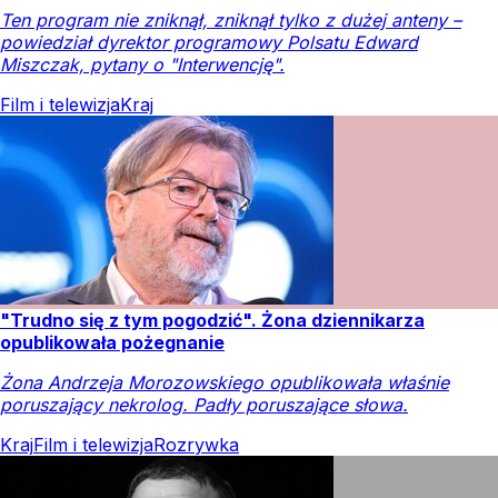
Ten program nie zniknął, zniknął tylko z dużej anteny –
powiedział dyrektor programowy Polsatu Edward
Miszczak, pytany o "Interwencję".
Film i telewizja
Kraj
"Trudno się z tym pogodzić". Żona dziennikarza
opublikowała pożegnanie
Żona Andrzeja Morozowskiego opublikowała właśnie
poruszający nekrolog. Padły poruszające słowa.
Kraj
Film i telewizja
Rozrywka