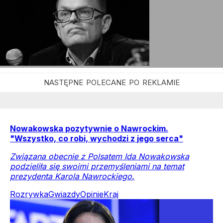
Nowakowska pozytywnie o Nawrockim.
"Wszystko, co robi, wychodzi z jego serca"
Związana obecnie z Polsatem Ida Nowakowska
podzieliła się swoimi przemyśleniami na temat
prezydenta Karola Nawrockiego.
Rozrywka
Gwiazdy
Opinie
Kraj