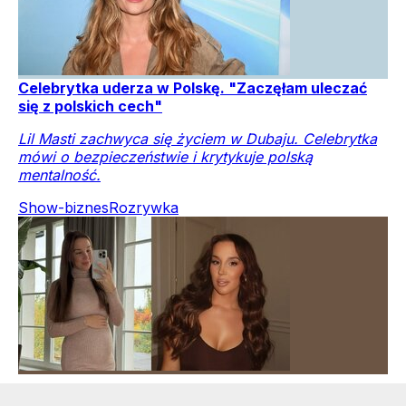
Celebrytka uderza w Polskę. "Zaczęłam uleczać
się z polskich cech"
Lil Masti zachwyca się życiem w Dubaju. Celebrytka
mówi o bezpieczeństwie i krytykuje polską
mentalność.
Show-biznes
Rozrywka