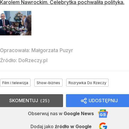
Karolem Nawrockim. Celebrytka pochwaliła polityka.
Opracowała:
Małgorzata Puzyr
Źródło:
DoRzeczy.pl
Film i telewizja
Show-biznes
Rozrywka Do Rzeczy
SKOMENTUJ
UDOSTĘPNIJ
25
Obserwuj nas
w
Google News
Dodaj jako
źródło w Google