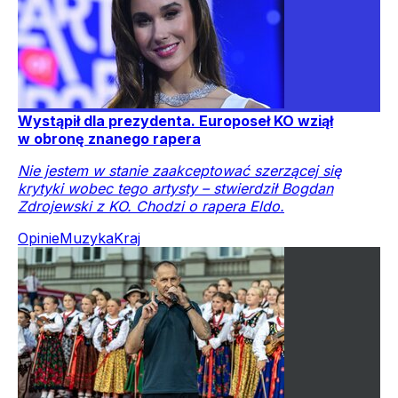
Wystąpił dla prezydenta. Europoseł KO wziął
w obronę znanego rapera
Nie jestem w stanie zaakceptować szerzącej się
krytyki wobec tego artysty – stwierdził Bogdan
Zdrojewski z KO. Chodzi o rapera Eldo.
Opinie
Muzyka
Kraj