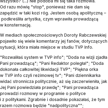
wszystko? (...) Nie podoba mi się taka rozmowa.
Od razu mówię "stop", ponieważ nie dam się
zapędzić w taki kozi róg. Jestem osobą apolityczną –
podkreśliła artystka, czym wprawiła prowadzącą
w konsternację.
W mediach społecznościowych Doroty Rabczewskiej
pojawiło się wiele komentarzy jej fanów, dotyczących
sytuacji, która miała miejsce w studiu TVP Info.
"Rozwaliłaś system w TVP info"; "Doda na wizji zjadła
Pani prowadzącą"; "Pani Redaktor poległa!"; "Doda
dokonała całkowitej likwidacji TVP"; "Piękna orka
w TVP info czyli reżimowej tv"; "Pani dziennikarka
widać stronnicza politycznie, aż się zaczerwieniła, jak
Jej Pani powiedziała prawdę"; "Pani prowadząca
prowadzi rozmowy w programie o polityce
i z politykami. Zgrabnie i dosadnie pokazałaś, że tym
razem rozmowa będzie "nadpolityczna"";