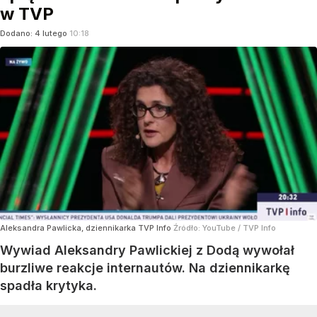
w TVP
Dodano:
4
lutego
10:18
Aleksandra Pawlicka, dziennikarka TVP Info
Źródło:
YouTube
/
TVP Info
Wywiad Aleksandry Pawlickiej z Dodą wywołał
burzliwe reakcje internautów. Na dziennikarkę
spadła krytyka.