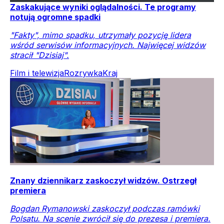
Zaskakujące wyniki oglądalności. Te programy
notują ogromne spadki
"Fakty", mimo spadku, utrzymały pozycję lidera
wśród serwisów informacyjnych. Najwięcej widzów
stracił "Dzisiaj".
Film i telewizja
Rozrywka
Kraj
Znany dziennikarz zaskoczył widzów. Ostrzegł
premiera
Bogdan Rymanowski zaskoczył podczas ramówki
Polsatu. Na scenie zwrócił się do prezesa i premiera.