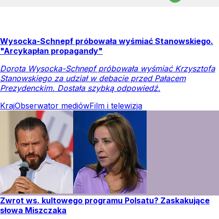
Wysocka-Schnepf próbowała wyśmiać Stanowskiego.
"Arcykapłan propagandy"
Dorota Wysocka-Schnepf próbowała wyśmiać Krzysztofa
Stanowskiego za udział w debacie przed Pałacem
Prezydenckim. Dostała szybką odpowiedź.
Kraj
Obserwator mediów
Film i telewizja
Zwrot ws. kultowego programu Polsatu? Zaskakujące
słowa Miszczaka