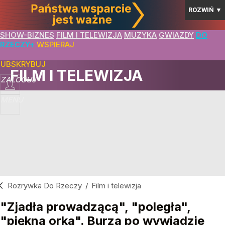
ROZWIŃ
▼
SHOW-BIZNES
FILM I TELEWIZJA
MUZYKA
GWIAZDY
DO
RZECZY+
WSPIERAJ
SUBSKRYBUJ
FILM I TELEWIZJA
ZALOGUJ
MENU
Rozrywka Do Rzeczy
/
Film i telewizja
"Zjadła prowadzącą", "poległa",
"piękna orka". Burza po wywiadzie