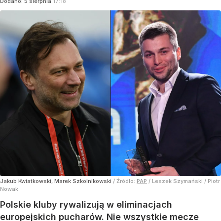
Dodano:
5
sierpnia
17:18
Jakub Kwiatkowski, Marek Szkolnikowski
/ Źródło:
PAP
/
Leszek Szymański / Piotr
Nowak
Polskie kluby rywalizują w eliminacjach
europejskich pucharów. Nie wszystkie mecze