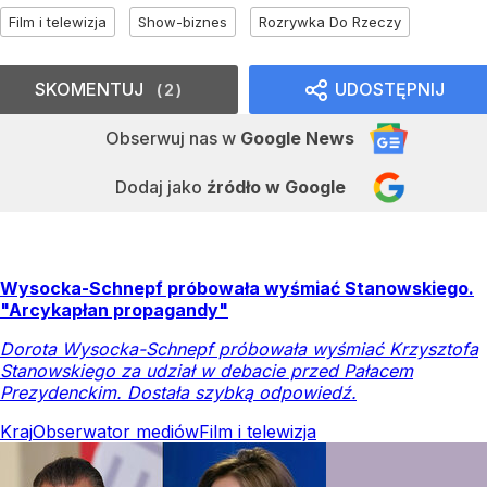
Film i telewizja
Show-biznes
Rozrywka Do Rzeczy
SKOMENTUJ
UDOSTĘPNIJ
2
Obserwuj nas
w
Google News
Dodaj jako
źródło w Google
Wysocka-Schnepf próbowała wyśmiać Stanowskiego.
"Arcykapłan propagandy"
Dorota Wysocka-Schnepf próbowała wyśmiać Krzysztofa
Stanowskiego za udział w debacie przed Pałacem
Prezydenckim. Dostała szybką odpowiedź.
Kraj
Obserwator mediów
Film i telewizja