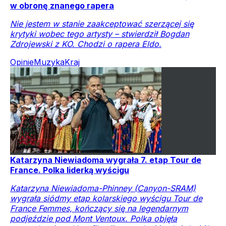
w obronę znanego rapera
Nie jestem w stanie zaakceptować szerzącej się
krytyki wobec tego artysty – stwierdził Bogdan
Zdrojewski z KO. Chodzi o rapera Eldo.
Opinie
Muzyka
Kraj
Katarzyna Niewiadoma wygrała 7. etap Tour de
France. Polka liderką wyścigu
Katarzyna Niewiadoma-Phinney (Canyon-SRAM)
wygrała siódmy etap kolarskiego wyścigu Tour de
France Femmes, kończący się na legendarnym
podjeździe pod Mont Ventoux. Polka objęła