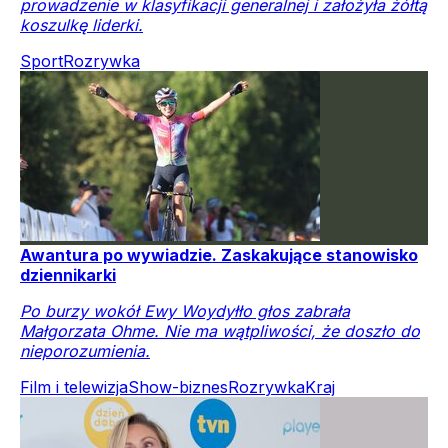
prowadzenie w klasyfikacji generalnej i założyła żółtą
koszulkę liderki.
Sport
Rozrywka
Awantura po wywiadzie. Zaskakujące stanowisko
dziennikarki
Po burzy wokół Ewy Woydyłło głos zabrała
Małgorzata Ohme. Nie ma wątpliwości, że doszło do
nieporozumienia.
Film i telewizja
Show-biznes
Rozrywka
Kraj