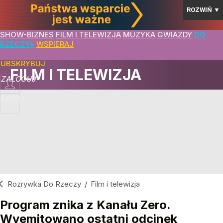
ROZWIŃ
▼
SHOW-BIZNES
FILM I TELEWIZJA
MUZYKA
GWIAZDY
DO
RZECZY+
WSPIERAJ
SUBSKRYBUJ
FILM I TELEWIZJA
ZALOGUJ
MENU
Rozrywka Do Rzeczy
/
Film i telewizja
Program znika z Kanału Zero.
Wyemitowano ostatni odcinek