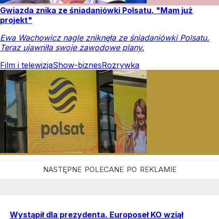
Gwiazda znika ze śniadaniówki Polsatu. "Mam już
projekt"
Ewa Wachowicz nagle zniknęła ze śniadaniówki Polsatu.
Teraz ujawniła swoje zawodowe plany.
Film i telewizja
Show-biznes
Rozrywka
Wystąpił dla prezydenta. Europoseł KO wziął