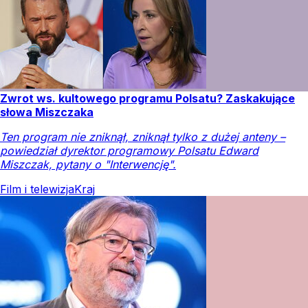
Zwrot ws. kultowego programu Polsatu? Zaskakujące
słowa Miszczaka
Ten program nie zniknął, zniknął tylko z dużej anteny –
powiedział dyrektor programowy Polsatu Edward
Miszczak, pytany o "Interwencję".
Film i telewizja
Kraj