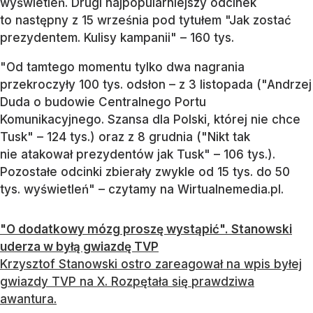
wyświetleń. Drugi najpopularniejszy odcinek
to następny z 15 września pod tytułem "Jak zostać
prezydentem. Kulisy kampanii" – 160 tys.
"Od tamtego momentu tylko dwa nagrania
przekroczyły 100 tys. odsłon – z 3 listopada ("Andrzej
Duda o budowie Centralnego Portu
Komunikacyjnego. Szansa dla Polski, której nie chce
Tusk" – 124 tys.) oraz z 8 grudnia ("Nikt tak
nie atakował prezydentów jak Tusk" – 106 tys.).
Pozostałe odcinki zbierały zwykle od 15 tys. do 50
tys. wyświetleń" – czytamy na Wirtualnemedia.pl.
"O dodatkowy mózg proszę wystąpić". Stanowski
uderza w byłą gwiazdę TVP
Krzysztof Stanowski ostro zareagował na wpis byłej
gwiazdy TVP na X. Rozpętała się prawdziwa
awantura.