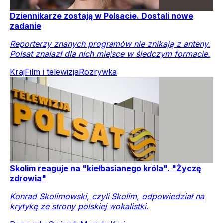
Dziennikarze zostają w Polsacie. Dostali nowe
zadanie
Reporterzy znanych programów nie znikają z anteny.
Polsat znalazł dla nich miejsce w śledczym formacie.
Kraj
Film i telewizja
Rozrywka
Skolim reaguje na "kiełbasianego króla". "Życzę
zdrowia"
Konrad Skolimowski, czyli Skolim, odpowiedział na
krytykę ze strony polskiej wokalistki.