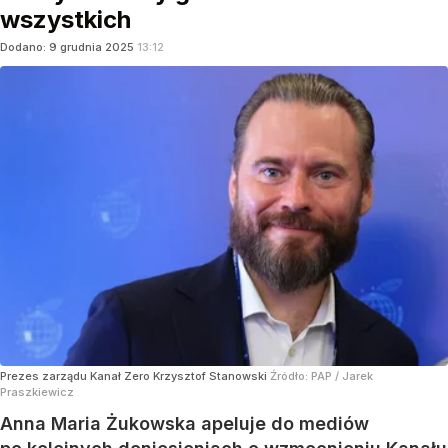
wszystkich
Dodano:
9
grudnia
2025
13:12
Prezes zarządu Kanał Zero Krzysztof Stanowski
Źródło:
PAP
/
Jarek
Praszkiewicz
Anna Maria Żukowska apeluje do mediów