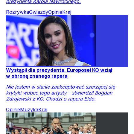
prezydenta Karola Nawrockiego.
Rozrywka
Gwiazdy
Opinie
Kraj
Wystąpił dla prezydenta. Europoseł KO wziął
w obronę znanego rapera
Nie jestem w stanie zaakceptować szerzącej się
krytyki wobec tego artysty – stwierdził Bogdan
Zdrojewski z KO. Chodzi o rapera Eldo.
Opinie
Muzyka
Kraj