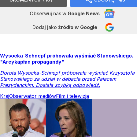
Obserwuj nas
w
Google News
Dodaj jako
źródło w Google
Wysocka-Schnepf próbowała wyśmiać Stanowskiego.
"Arcykapłan propagandy"
Dorota Wysocka-Schnepf próbowała wyśmiać Krzysztofa
Stanowskiego za udział w debacie przed Pałacem
Prezydenckim. Dostała szybką odpowiedź.
Kraj
Obserwator mediów
Film i telewizja