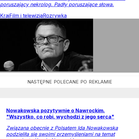
poruszający nekrolog. Padły poruszające słowa.
Kraj
Film i telewizja
Rozrywka
Nowakowska pozytywnie o Nawrockim.
"Wszystko, co robi, wychodzi z jego serca"
Związana obecnie z Polsatem Ida Nowakowska
podzieliła się swoimi przemyśleniami na temat