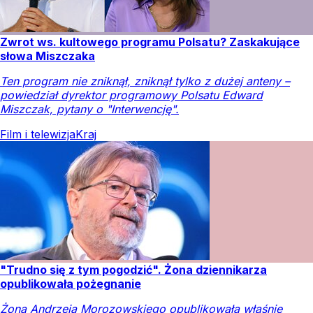
Zwrot ws. kultowego programu Polsatu? Zaskakujące
słowa Miszczaka
Ten program nie zniknął, zniknął tylko z dużej anteny –
powiedział dyrektor programowy Polsatu Edward
Miszczak, pytany o "Interwencję".
Film i telewizja
Kraj
"Trudno się z tym pogodzić". Żona dziennikarza
opublikowała pożegnanie
Żona Andrzeja Morozowskiego opublikowała właśnie