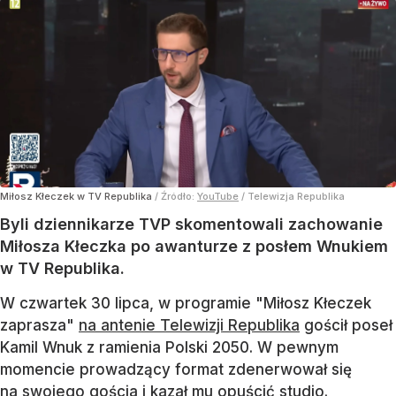
Miłosz Kłeczek w TV Republika
/ Źródło:
YouTube
/
Telewizja Republika
Byli dziennikarze TVP skomentowali zachowanie
Miłosza Kłeczka po awanturze z posłem Wnukiem
w TV Republika.
W czwartek 30 lipca, w programie "Miłosz Kłeczek
zaprasza"
na antenie Telewizji Republika
gościł poseł
Kamil Wnuk z ramienia Polski 2050. W pewnym
momencie prowadzący format zdenerwował się
na swojego gościa i kazał mu opuścić studio.