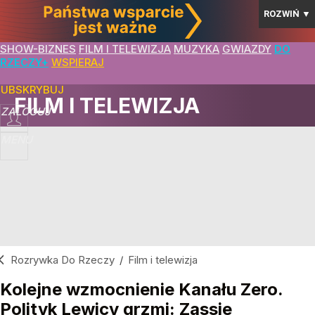
ROZWIŃ
▼
SHOW-BIZNES
FILM I TELEWIZJA
MUZYKA
GWIAZDY
DO
RZECZY+
WSPIERAJ
SUBSKRYBUJ
FILM I TELEWIZJA
ZALOGUJ
MENU
Rozrywka Do Rzeczy
/
Film i telewizja
Kolejne wzmocnienie Kanału Zero.
Polityk Lewicy grzmi: Zassie