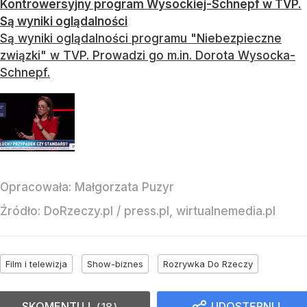
Kontrowersyjny program Wysockiej-Schnepf w TVP.
Są wyniki oglądalności
Są wyniki oglądalności programu "Niebezpieczne
związki" w TVP. Prowadzi go m.in. Dorota Wysocka-
Schnepf.
Opracowała:
Małgorzata Puzyr
Źródło:
DoRzeczy.pl
/
press.pl, wirtualnemedia.pl
Film i telewizja
Show-biznes
Rozrywka Do Rzeczy
SKOMENTUJ
UDOSTĘPNIJ
18