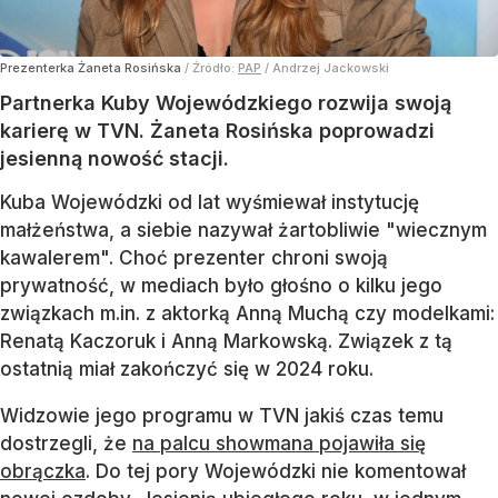
Prezenterka Żaneta Rosińska
/ Źródło:
PAP
/
Andrzej Jackowski
Partnerka Kuby Wojewódzkiego rozwija swoją
karierę w TVN. Żaneta Rosińska poprowadzi
jesienną nowość stacji.
Kuba Wojewódzki od lat wyśmiewał instytucję
małżeństwa, a siebie nazywał żartobliwie "wiecznym
kawalerem". Choć prezenter chroni swoją
prywatność, w mediach było głośno o kilku jego
związkach m.in. z aktorką Anną Muchą czy modelkami:
Renatą Kaczoruk i Anną Markowską. Związek z tą
ostatnią miał zakończyć się w 2024 roku.
Widzowie jego programu w TVN jakiś czas temu
dostrzegli, że
na palcu showmana pojawiła się
obrączka
. Do tej pory Wojewódzki nie komentował