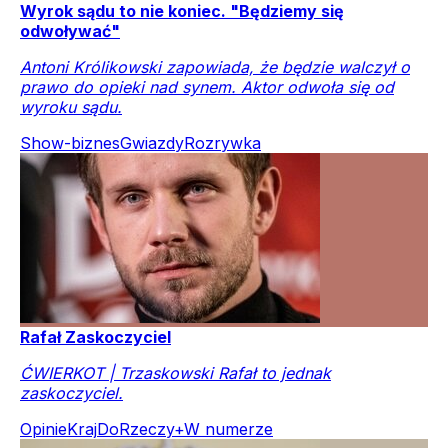
Wyrok sądu to nie koniec. "Będziemy się
odwoływać"
Antoni Królikowski zapowiada, że będzie walczył o
prawo do opieki nad synem. Aktor odwoła się od
wyroku sądu.
Show-biznes
Gwiazdy
Rozrywka
Rafał Zaskoczyciel
ĆWIERKOT | Trzaskowski Rafał to jednak
zaskoczyciel.
Opinie
Kraj
DoRzeczy+
W numerze