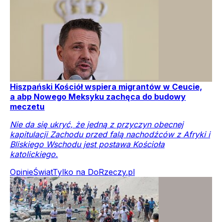
Hiszpański Kościół wspiera migrantów w Ceucie,
a abp Nowego Meksyku zachęca do budowy
meczetu
Nie da się ukryć, że jedną z przyczyn obecnej
kapitulacji Zachodu przed falą nachodźców z Afryki i
Bliskiego Wschodu jest postawa Kościoła
katolickiego.
Opinie
Świat
Tylko na DoRzeczy.pl