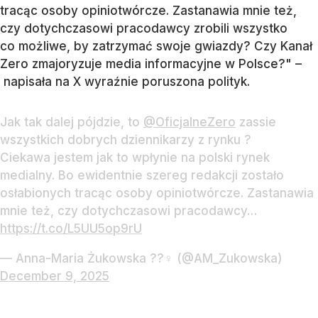
tracąc osoby opiniotwórcze. Zastanawia mnie też,
czy dotychczasowi pracodawcy zrobili wszystko
co możliwe, by zatrzymać swoje gwiazdy? Czy Kanał
Zero zmajoryzuje media informacyjne w Polsce?" –
napisała na X wyraźnie poruszona polityk.
Jak tak dalej pójdzie, to
@OficjalneZero
zassie
wszystkich dobrych dziennikarzy z rynku ?
Ciekawa jestem jak to wpłynie na polski rynek
medialny. Bo ewidentnie szereg redakcji zostało
osłabionych tracąc osoby opiniotwórcze. Zastanawia
mnie też, czy dotychczasowi pracodawcy…
https://t.co/L5UU5op9rU
— Anna-Maria Żukowska ??‍♀️ (@AM_Zukowska)
December 9, 2025