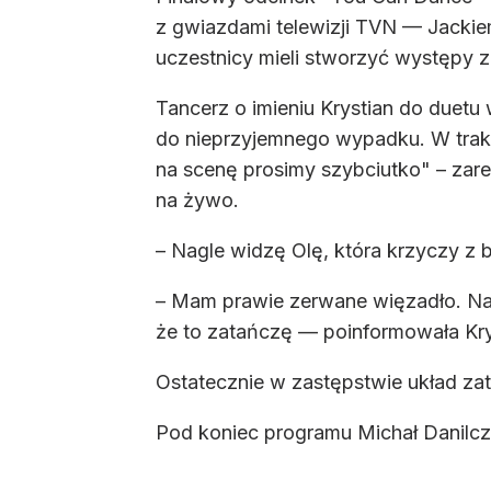
z gwiazdami telewizji TVN — Jackiem
uczestnicy mieli stworzyć występy z
Tancerz o imieniu Krystian do duetu
do nieprzyjemnego wypadku. W trakci
na scenę prosimy szybciutko" – za
na żywo.
– Nagle widzę Olę, która krzyczy z bó
– Mam prawie zerwane więzadło. Nap
że to zatańczę — poinformowała Kry
Ostatecznie w zastępstwie układ zat
Pod koniec programu Michał Danilczu