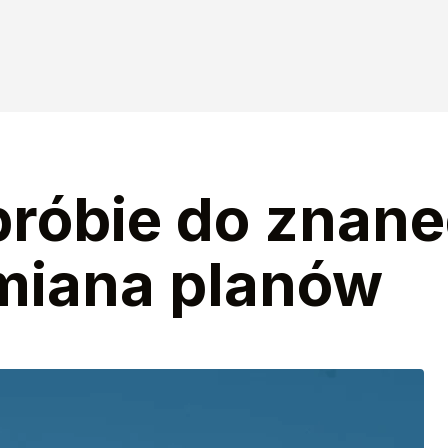
róbie do znan
miana planów