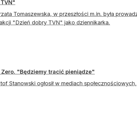
y TVN"
zata Tomaszewska, w przeszłości m.in. była prowadz
akcji "Dzień dobry TVN" jako dziennikarka.
Zero. "Będziemy tracić pieniądze"
tof Stanowski ogłosił w mediach społecznościowych, 