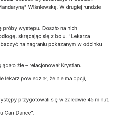
"Mandaryną" Wiśniewską. W drugiej rundzie
ię próby występu. Doszło na nich
dłogę, skręcając się z bólu. "Lekarza
zobaczyć na nagraniu pokazanym w odcinku
lądało źle – relacjonował Krystian.
ekarz powiedział, że nie ma opcji,
występy przygotowali się w zaledwie 45 minut.
You Can Dance".