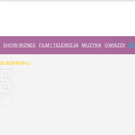
Udostępnij
1
Skomentuj
SHOW-BIZNES
FILM I TELEWIZJA
MUZYKA
GWIAZDY
DO
SUBSKRYBUJ
ZALOGUJ
SZUKAJ
MENU