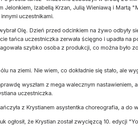
 Jelonkiem, Izabellą Krzan, Julią Wieniawą i Martą 
 innymi uczestnikami.
 wybrał Olę. Dzień przed odcinkiem na żywo odbyły s
e tańca uczestniczka zerwała ścięgno i upadła na po
reagowała szybko osoba z produkcji, co można było 
lu na ziemi. Nie wiem, co dokładnie się stało, ale wyg
rawdę wyszłam z mega walecznym nastawieniem, ale l
stiana uczestniczka.
ańczyła z Krystianem asystentka choreografia, a do 
k ogłosił, że Krystian został zwycięzcą 10. edycji "