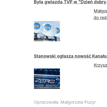
Była gwiazda TVP w "Dzień dobr
Małgor
do red
Stanowski ogłasza nowość Kanału 
Krzysz
Opracowała:
Małgorzata Puzyr