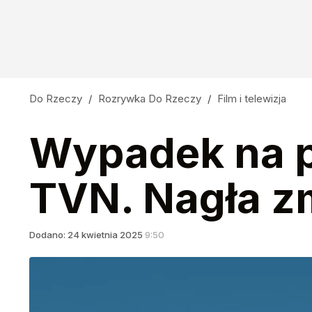
Do Rzeczy
/
Rozrywka Do Rzeczy
/
Film i telewizja
Wypadek na p
TVN. Nagła z
Dodano:
24
kwietnia
2025
9:50