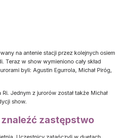
any na antenie stacji przez kolejnych osiem
adi. Teraz w show wymieniono cały skład
urorami byli: Agustin Egurrola, Michał Piróg,
 Ri. Jednym z jurorów został także Michał
dycji show.
 znaleźć zastępstwo
tnia. Uczestnicy zatańczyli w duetach