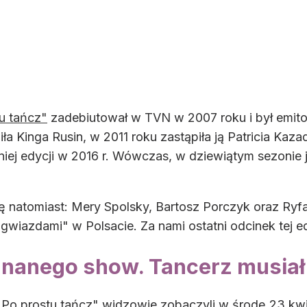
u tańcz"
zadebiutował w TVN w 2007 roku i był emitow
ła Kinga Rusin, w 2011 roku zastąpiła ją Patricia Kaz
tniej edycji w 2016 r. Wówczas, w dziewiątym sezonie j
 natomiast: Mery Spolsky, Bartosz Porczyk oraz Ryfa
gwiazdami" w Polsacie. Za nami ostatni odcinek tej e
znanego show. Tancerz musiał
Po prostu tańcz" widzowie zobaczyli w środę 23 kwie