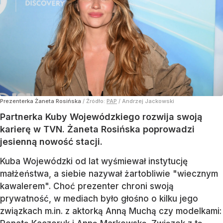
Prezenterka Żaneta Rosińska
/ Źródło:
PAP
/
Andrzej Jackowski
Partnerka Kuby Wojewódzkiego rozwija swoją
karierę w TVN. Żaneta Rosińska poprowadzi
jesienną nowość stacji.
Kuba Wojewódzki od lat wyśmiewał instytucję
małżeństwa, a siebie nazywał żartobliwie "wiecznym
kawalerem". Choć prezenter chroni swoją
prywatność, w mediach było głośno o kilku jego
związkach m.in. z aktorką Anną Muchą czy modelkami: