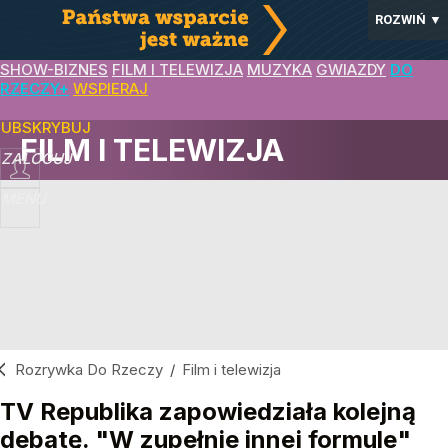
ROZWIŃ
▼
SHOW-BIZNES
FILM I TELEWIZJA
MUZYKA
GWIAZDY
DO
RZECZY+
WSPIERAJ
SUBSKRYBUJ
FILM I TELEWIZJA
ZALOGUJ
MENU
Rozrywka Do Rzeczy
/
Film i telewizja
TV Republika zapowiedziała kolejną
debatę. "W zupełnie innej formule"