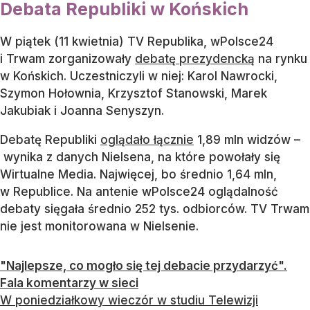
Debata Republiki w Końskich
W piątek (11 kwietnia) TV Republika, wPolsce24
i Trwam zorganizowały
debatę prezydencką
na rynku
w Końskich. Uczestniczyli w niej: Karol Nawrocki,
Szymon Hołownia, Krzysztof Stanowski, Marek
Jakubiak i Joanna Senyszyn.
Debatę Republiki
oglądało łącznie
1,89 mln widzów –
wynika z danych Nielsena, na które powołały się
Wirtualne Media. Najwięcej, bo średnio 1,64 mln,
w Republice. Na antenie wPolsce24 oglądalność
debaty sięgała średnio 252 tys. odbiorców. TV Trwam
nie jest monitorowana w Nielsenie.
"Najlepsze, co mogło się tej debacie przydarzyć".
Fala komentarzy w sieci
W poniedziałkowy wieczór w studiu Telewizji