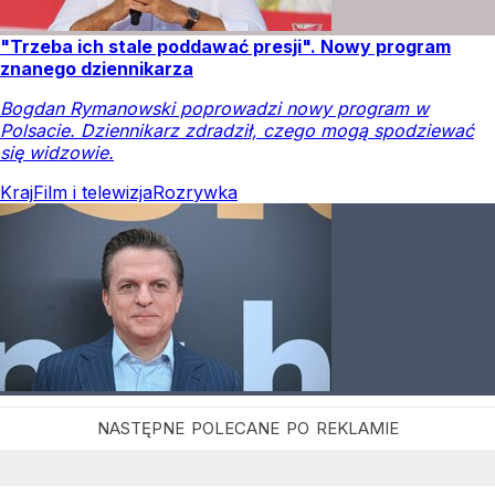
"Trzeba ich stale poddawać presji". Nowy program
znanego dziennikarza
Bogdan Rymanowski poprowadzi nowy program w
Polsacie. Dziennikarz zdradził, czego mogą spodziewać
się widzowie.
Kraj
Film i telewizja
Rozrywka