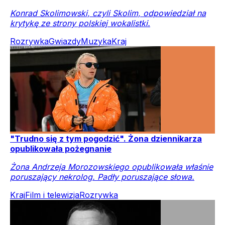
Konrad Skolimowski, czyli Skolim, odpowiedział na
krytykę ze strony polskiej wokalistki.
Rozrywka
Gwiazdy
Muzyka
Kraj
"Trudno się z tym pogodzić". Żona dziennikarza
opublikowała pożegnanie
Żona Andrzeja Morozowskiego opublikowała właśnie
poruszający nekrolog. Padły poruszające słowa.
Kraj
Film i telewizja
Rozrywka