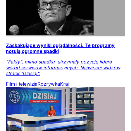
Zaskakujące wyniki oglądalności. Te programy
notują ogromne spadki
"Fakty", mimo spadku, utrzymały pozycję lidera
wśród serwisów informacyjnych. Najwięcej widzów
stracił "Dzisiaj".
Film i telewizja
Rozrywka
Kraj