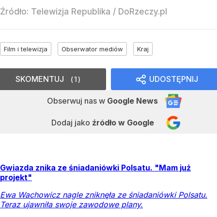
Źródło:
Telewizja Republika
/
DoRzeczy.pl
Film i telewizja
Obserwator mediów
Kraj
SKOMENTUJ
UDOSTĘPNIJ
1
Obserwuj nas
w
Google News
Dodaj jako
źródło w Google
Gwiazda znika ze śniadaniówki Polsatu. "Mam już
projekt"
Ewa Wachowicz nagle zniknęła ze śniadaniówki Polsatu.
Teraz ujawniła swoje zawodowe plany.