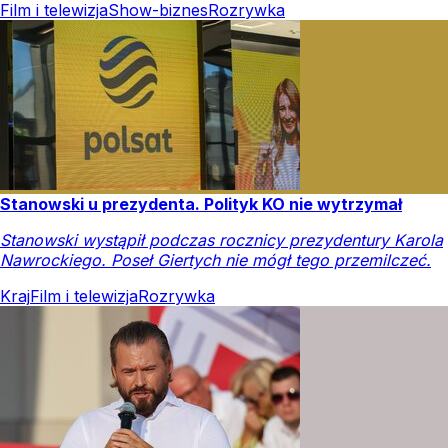
Film i telewizja
Show-biznes
Rozrywka
Stanowski u prezydenta. Polityk KO nie wytrzymał
Stanowski wystąpił podczas rocznicy prezydentury Karola
Nawrockiego. Poseł Giertych nie mógł tego przemilczeć.
Kraj
Film i telewizja
Rozrywka