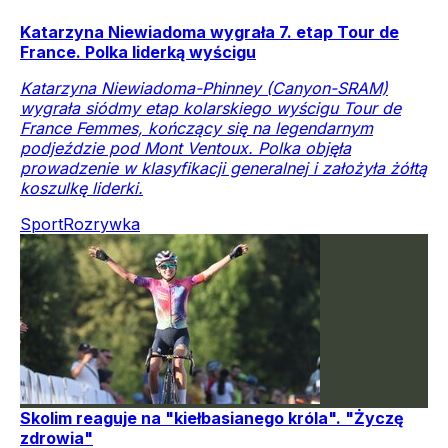
Katarzyna Niewiadoma wygrała 7. etap Tour de
France. Polka liderką wyścigu
Katarzyna Niewiadoma-Phinney (Canyon-SRAM)
wygrała siódmy etap kolarskiego wyścigu Tour de
France Femmes, kończący się na legendarnym
podjeździe pod Mont Ventoux. Polka objęła
prowadzenie w klasyfikacji generalnej i założyła żółtą
koszulkę liderki.
Sport
Rozrywka
Skolim reaguje na "kiełbasianego króla". "Życzę
zdrowia"