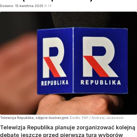
Dodano:
15
kwietnia
2025
9:14
Telewizja Republika, zdjęcie ilustracyjne
Źródło:
PAP
/
Andrzej Jackowski
Telewizja Republika planuje zorganizować kolejną
debatę jeszcze przed pierwszą turą wyborów