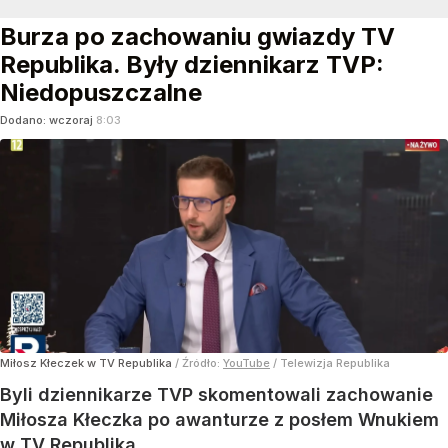
Burza po zachowaniu gwiazdy TV
Republika. Były dziennikarz TVP:
Niedopuszczalne
Dodano:
wczoraj
8:03
Miłosz Kłeczek w TV Republika
/ Źródło:
YouTube
/
Telewizja Republika
Byli dziennikarze TVP skomentowali zachowanie
Miłosza Kłeczka po awanturze z posłem Wnukiem
w TV Republika.