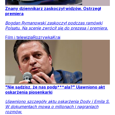
Znany dziennikarz zaskoczył widzów. Ostrzegł
premiera
Bogdan Rymanowski zaskoczył podczas ramówki
Polsatu. Na scenie zwrócił się do prezesa i premiera.
Film i telewizja
Rozrywka
Kraj
"Nie sądzisz, że nas podp***ala?" Ujawniono akt
oskarżenia piosenkarki
Ujawniono szczegóły aktu oskarżenia Dody i Emila S.
W dokumentach mowa o milionach i nagraniach
rozmów.