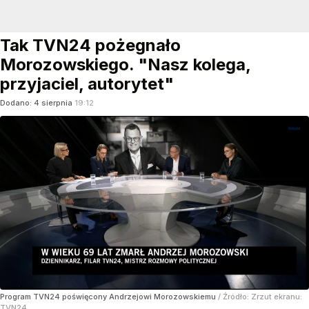
Tak TVN24 pożegnało
Morozowskiego. "Nasz kolega,
przyjaciel, autorytet"
Dodano:
4
sierpnia
19:12
Program TVN24 poświęcony Andrzejowi Morozowskiemu
/ Źródło:
Zrzut ekranu:
TVN24