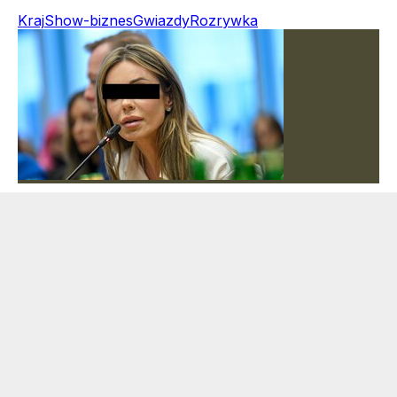
Kraj
Show-biznes
Gwiazdy
Rozrywka