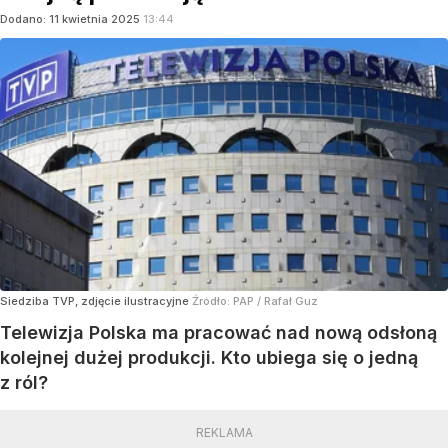
Dodano:
11
kwietnia
2025
13:44
Siedziba TVP, zdjęcie ilustracyjne
Źródło:
PAP
/
Rafał Guz
Telewizja Polska ma pracować nad nową odsłoną
kolejnej dużej produkcji. Kto ubiega się o jedną
z ról?