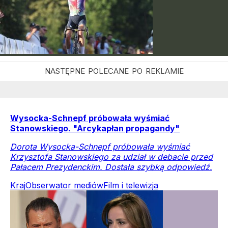
Wysocka-Schnepf próbowała wyśmiać
Stanowskiego. "Arcykapłan propagandy"
Dorota Wysocka-Schnepf próbowała wyśmiać
Krzysztofa Stanowskiego za udział w debacie przed
Pałacem Prezydenckim. Dostała szybką odpowiedź.
Kraj
Obserwator mediów
Film i telewizja