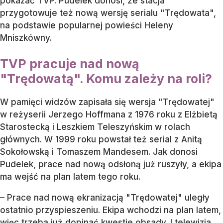
pokazać TVP. Pudelek donosi, że stacja
przygotowuje też nową wersję serialu "Trędowata",
na podstawie popularnej powieści Heleny
Mniszkówny.
TVP pracuje nad nową
"Trędowatą". Komu zależy na roli?
W pamięci widzów zapisała się wersja "Trędowatej"
w reżyserii Jerzego Hoffmana z 1976 roku z Elżbietą
Starostecką i Leszkiem Teleszyńskim w rolach
głównych. W 1999 roku powstał też serial z Anitą
Sokołowską i Tomaszem Mandesem. Jak donosi
Pudelek, prace nad nową odsłoną już ruszyły, a ekipa
ma wejść na plan latem tego roku.
– Prace nad nową ekranizacją "Trędowatej" uległy
ostatnio przyspieszeniu. Ekipa wchodzi na plan latem,
więc trzeba już dopinać kwestie obsady. I telewizja,