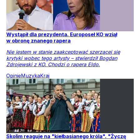
Wystąpił dla prezydenta. Europoseł KO wziął
w obronę znanego rapera
Nie jestem w stanie zaakceptować szerzącej się
krytyki wobec tego artysty – stwierdził Bogdan
Zdrojewski z KO. Chodzi o rapera Eldo.
Opinie
Muzyka
Kraj
Skolim reaguje na "kiełbasianego króla". "Życzę