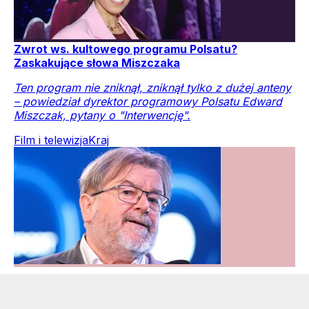
Zwrot ws. kultowego programu Polsatu?
Zaskakujące słowa Miszczaka
Ten program nie zniknął, zniknął tylko z dużej anteny
– powiedział dyrektor programowy Polsatu Edward
Miszczak, pytany o "Interwencję".
Film i telewizja
Kraj