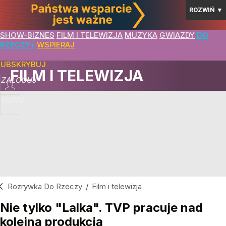
ROZWIŃ
▼
SHOW-BIZNES
FILM I TELEWIZJA
MUZYKA
GWIAZDY
DO
RZECZY+
WSPIERAJ
SUBSKRYBUJ
FILM I TELEWIZJA
ZALOGUJ
MENU
Rozrywka Do Rzeczy
/
Film i telewizja
Nie tylko "Lalka". TVP pracuje nad
kolejną produkcją