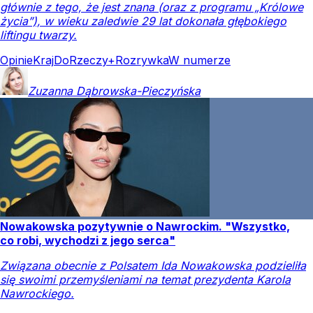
głównie z tego, że jest znana (oraz z programu „Królowe
życia”), w wieku zaledwie 29 lat dokonała głębokiego
liftingu twarzy.
Opinie
Kraj
DoRzeczy+
Rozrywka
W numerze
Zuzanna
Dąbrowska-Pieczyńska
Nowakowska pozytywnie o Nawrockim. "Wszystko,
co robi, wychodzi z jego serca"
Związana obecnie z Polsatem Ida Nowakowska podzieliła
się swoimi przemyśleniami na temat prezydenta Karola
Nawrockiego.