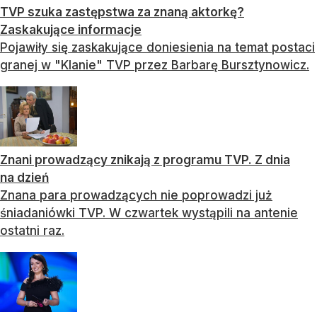
TVP szuka zastępstwa za znaną aktorkę?
Zaskakujące informacje
Pojawiły się zaskakujące doniesienia na temat postaci
granej w "Klanie" TVP przez Barbarę Bursztynowicz.
Znani prowadzący znikają z programu TVP. Z dnia
na dzień
Znana para prowadzących nie poprowadzi już
śniadaniówki TVP. W czwartek wystąpili na antenie
ostatni raz.