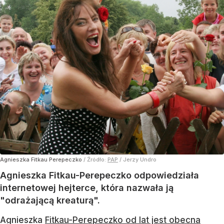
Agnieszka Fitkau Perepeczko
/ Źródło:
PAP
/
Jerzy Undro
Agnieszka Fitkau-Perepeczko odpowiedziała
internetowej hejterce, która nazwała ją
"odrażającą kreaturą".
Agnieszka
Fitkau-Perepeczko od lat jest obecna