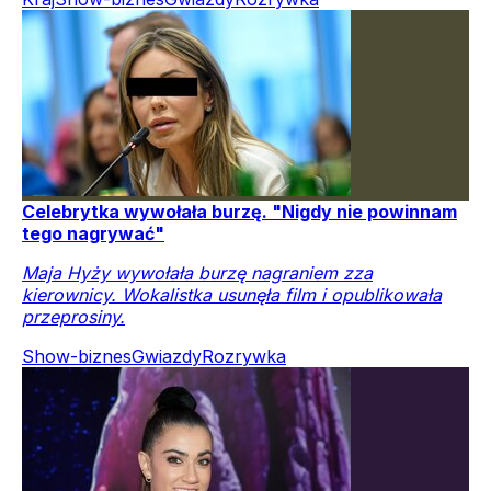
Celebrytka wywołała burzę. "Nigdy nie powinnam
tego nagrywać"
Maja Hyży wywołała burzę nagraniem zza
kierownicy. Wokalistka usunęła film i opublikowała
przeprosiny.
Show-biznes
Gwiazdy
Rozrywka