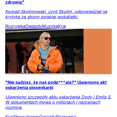
zdrowia"
Konrad Skolimowski, czyli Skolim, odpowiedział na
krytykę ze strony polskiej wokalistki.
Rozrywka
Gwiazdy
Muzyka
Kraj
"Nie sądzisz, że nas podp***ala?" Ujawniono akt
oskarżenia piosenkarki
Ujawniono szczegóły aktu oskarżenia Dody i Emila S.
W dokumentach mowa o milionach i nagraniach
rozmów.
Kraj
Show-biznes
Gwiazdy
Rozrywka