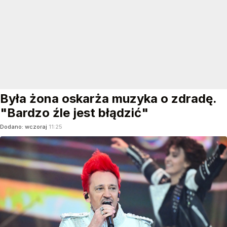
Była żona oskarża muzyka o zdradę.
"Bardzo źle jest błądzić"
Dodano:
wczoraj
11:25