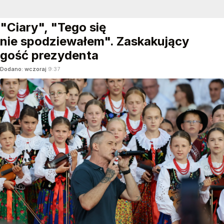
"Ciary", "Tego się
nie spodziewałem". Zaskakujący
gość prezydenta
Dodano:
wczoraj
9:37