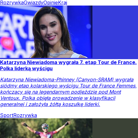
Rozrywka
Gwiazdy
Opinie
Kraj
Katarzyna Niewiadoma wygrała 7. etap Tour de France.
Polka liderką wyścigu
Katarzyna Niewiadoma-Phinney (Canyon-SRAM) wygrała
siódmy etap kolarskiego wyścigu Tour de France Femmes,
kończący się na legendarnym podjeździe pod Mont
Ventoux. Polka objęła prowadzenie w klasyfikacji
generalnej i założyła żółtą koszulkę liderki.
Sport
Rozrywka