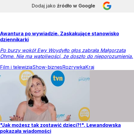
Dodaj jako
źródło w Google
Awantura po wywiadzie. Zaskakujące stanowisko
dziennikarki
Po burzy wokół Ewy Woydyłło głos zabrała Małgorzata
Ohme. Nie ma wątpliwości, że doszło do nieporozumienia.
Film i telewizja
Show-biznes
Rozrywka
Kraj
"Jak możesz tak zostawić dzieci?!". Lewandowska
pokazała wiadomości