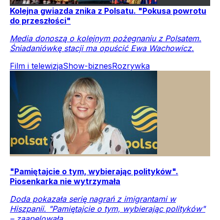
Kolejna gwiazda znika z Polsatu. "Pokusa powrotu
do przeszłości"
Media donoszą o kolejnym pożegnaniu z Polsatem.
Śniadaniówkę stacji ma opuścić Ewa Wachowicz.
Film i telewizja
Show-biznes
Rozrywka
"Pamiętajcie o tym, wybierając polityków".
Piosenkarka nie wytrzymała
Doda pokazała serię nagrań z imigrantami w
Hiszpanii. "Pamiętajcie o tym, wybierając polityków"
– zaapelowała.