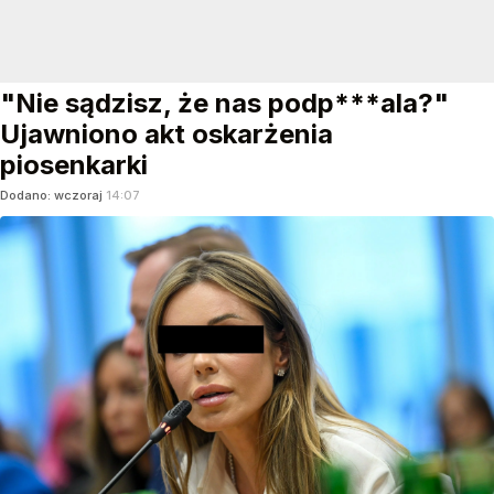
"Nie sądzisz, że nas podp***ala?"
Ujawniono akt oskarżenia
piosenkarki
Dodano:
wczoraj
14:07