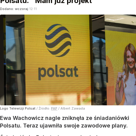
Polsatu. "Mam już projekt"
Dodano:
wczoraj
12:11
Logo Telewizji Polsat
/ Źródło:
PAP
/
Albert Zawada
Ewa Wachowicz nagle zniknęła ze śniadaniówki
Polsatu. Teraz ujawniła swoje zawodowe plany.