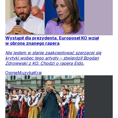
Wystąpił dla prezydenta. Europoseł KO wziął
w obronę znanego rapera
Nie jestem w stanie zaakceptować szerzącej się
krytyki wobec tego artysty – stwierdził Bogdan
Zdrojewski z KO. Chodzi o rapera Eldo.
Opinie
Muzyka
Kraj