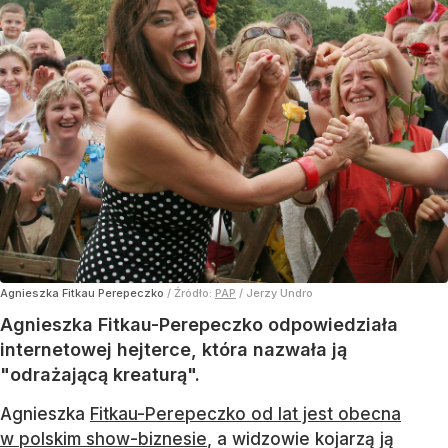
Agnieszka Fitkau Perepeczko
/ Źródło:
PAP
/
Jerzy Undro
Agnieszka Fitkau-Perepeczko odpowiedziała
internetowej hejterce, która nazwała ją
"odrażającą kreaturą".
Agnieszka
Fitkau-Perepeczko od lat jest obecna
w polskim show-biznesie
, a widzowie kojarzą ją