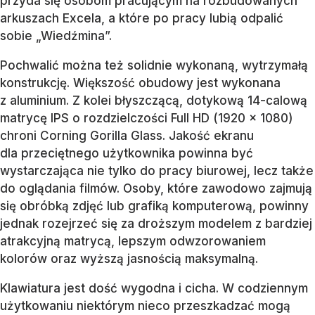
przyda się osobom pracującym na rozbudowanych
arkuszach Excela, a które po pracy lubią odpalić
sobie „Wiedźmina”.
Pochwalić można też solidnie wykonaną, wytrzymałą
konstrukcję. Większość obudowy jest wykonana
z aluminium. Z kolei błyszczącą, dotykową 14-calową
matrycę IPS o rozdzielczości Full HD (1920 x 1080)
chroni Corning Gorilla Glass. Jakość ekranu
dla przeciętnego użytkownika powinna być
wystarczająca nie tylko do pracy biurowej, lecz także
do oglądania filmów. Osoby, które zawodowo zajmują
się obróbką zdjęć lub grafiką komputerową, powinny
jednak rozejrzeć się za droższym modelem z bardziej
atrakcyjną matrycą, lepszym odwzorowaniem
kolorów oraz wyższą jasnością maksymalną.
Klawiatura jest dość wygodna i cicha. W codziennym
użytkowaniu niektórym nieco przeszkadzać mogą