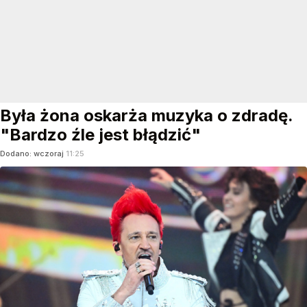
Była żona oskarża muzyka o zdradę.
"Bardzo źle jest błądzić"
Dodano:
wczoraj
11:25