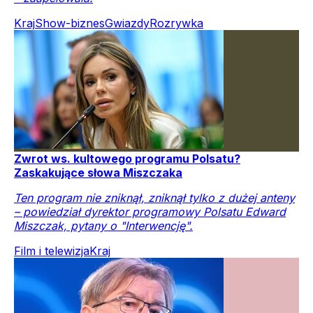
Kraj
Show-biznes
Gwiazdy
Rozrywka
Zwrot ws. kultowego programu Polsatu?
Zaskakujące słowa Miszczaka
Ten program nie zniknął, zniknął tylko z dużej anteny
– powiedział dyrektor programowy Polsatu Edward
Miszczak, pytany o "Interwencję".
Film i telewizja
Kraj