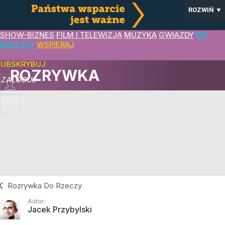
ROZWIŃ
▼
SHOW-BIZNES
FILM I TELEWIZJA
MUZYKA
GWIAZDY
DO
RZECZY+
WSPIERAJ
SUBSKRYBUJ
ROZRYWKA
ZALOGUJ
MENU
Rozrywka Do Rzeczy
Autor:
Jacek Przybylski