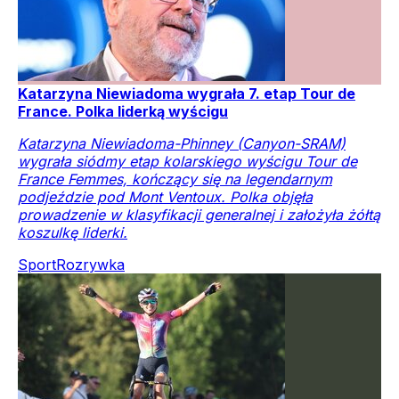
Katarzyna Niewiadoma wygrała 7. etap Tour de
France. Polka liderką wyścigu
Katarzyna Niewiadoma-Phinney (Canyon-SRAM)
wygrała siódmy etap kolarskiego wyścigu Tour de
France Femmes, kończący się na legendarnym
podjeździe pod Mont Ventoux. Polka objęła
prowadzenie w klasyfikacji generalnej i założyła żółtą
koszulkę liderki.
Sport
Rozrywka