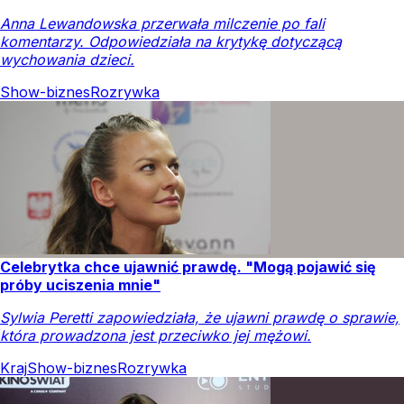
Anna Lewandowska przerwała milczenie po fali
komentarzy. Odpowiedziała na krytykę dotyczącą
wychowania dzieci.
Show-biznes
Rozrywka
Celebrytka chce ujawnić prawdę. "Mogą pojawić się
próby uciszenia mnie"
Sylwia Peretti zapowiedziała, że ujawni prawdę o sprawie,
która prowadzona jest przeciwko jej mężowi.
Kraj
Show-biznes
Rozrywka