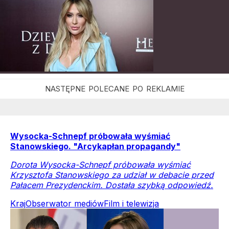
Wysocka-Schnepf próbowała wyśmiać
Stanowskiego. "Arcykapłan propagandy"
Dorota Wysocka-Schnepf próbowała wyśmiać
Krzysztofa Stanowskiego za udział w debacie przed
Pałacem Prezydenckim. Dostała szybką odpowiedź.
Kraj
Obserwator mediów
Film i telewizja