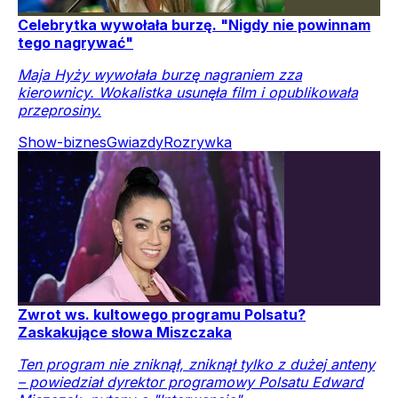
Celebrytka wywołała burzę. "Nigdy nie powinnam
tego nagrywać"
Maja Hyży wywołała burzę nagraniem zza
kierownicy. Wokalistka usunęła film i opublikowała
przeprosiny.
Show-biznes
Gwiazdy
Rozrywka
Zwrot ws. kultowego programu Polsatu?
Zaskakujące słowa Miszczaka
Ten program nie zniknął, zniknął tylko z dużej anteny
– powiedział dyrektor programowy Polsatu Edward