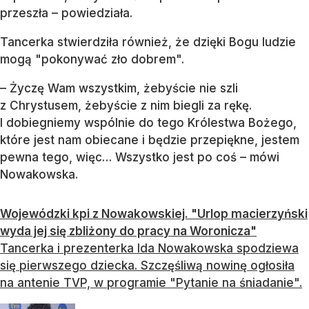
przeszła – powiedziała.
Tancerka stwierdziła również, że dzięki Bogu ludzie
mogą "pokonywać zło dobrem".
– Życzę Wam wszystkim, żebyście nie szli
z Chrystusem, żebyście z nim biegli za rękę.
I dobiegniemy wspólnie do tego Królestwa Bożego,
które jest nam obiecane i będzie przepiękne, jestem
pewna tego, więc… Wszystko jest po coś – mówi
Nowakowska.
Wojewódzki kpi z Nowakowskiej. "Urlop macierzyński
wyda jej się zbliżony do pracy na Woronicza"
Tancerka i prezenterka Ida Nowakowska spodziewa
się pierwszego dziecka. Szczęśliwą nowinę ogłosiła
na antenie TVP, w programie "Pytanie na śniadanie".