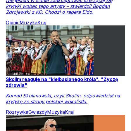
Nie jestem w stanie zaakceptować szerzącej się
krytyki wobec tego artysty – stwierdził Bogdan
Zdrojewski z KO. Chodzi o rapera Eldo.
Opinie
Muzyka
Kraj
Skolim reaguje na "kiełbasianego króla". "Życzę
zdrowia"
Konrad Skolimowski, czyli Skolim, odpowiedział na
krytykę ze strony polskiej wokalistki.
Rozrywka
Gwiazdy
Muzyka
Kraj