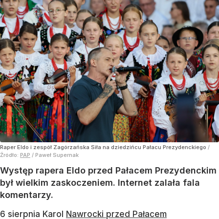
Raper Eldo i zespół Zagórzańska Siła na dziedzińcu Pałacu Prezydenckiego
/
Źródło:
PAP
/
Paweł Supernak
Występ rapera Eldo przed Pałacem Prezydenckim
był wielkim zaskoczeniem. Internet zalała fala
komentarzy.
6 sierpnia Karol
Nawrocki przed Pałacem