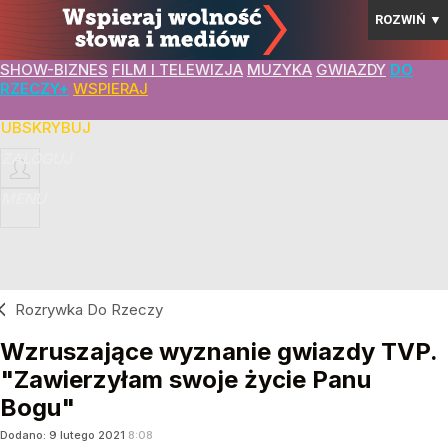
ROZWIŃ
▼
SHOW-BIZNES
FILM I TELEWIZJA
MUZYKA
GWIAZDY
DO
RZECZY+
WSPIERAJ
SUBSKRYBUJ
ZALOGUJ
MENU
Rozrywka Do Rzeczy
Wzruszające wyznanie gwiazdy TVP.
"Zawierzyłam swoje życie Panu
Bogu"
Dodano:
9
lutego
2021
8:08