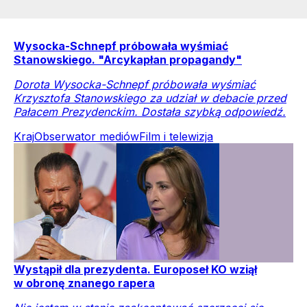
Wysocka-Schnepf próbowała wyśmiać
Stanowskiego. "Arcykapłan propagandy"
Dorota Wysocka-Schnepf próbowała wyśmiać
Krzysztofa Stanowskiego za udział w debacie przed
Pałacem Prezydenckim. Dostała szybką odpowiedź.
Kraj
Obserwator mediów
Film i telewizja
Wystąpił dla prezydenta. Europoseł KO wziął
w obronę znanego rapera