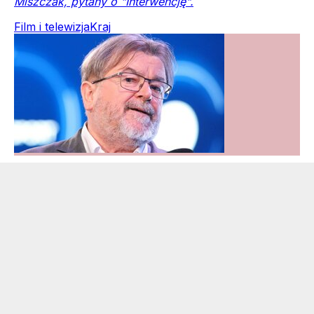
Miszczak, pytany o "Interwencję".
Film i telewizja
Kraj