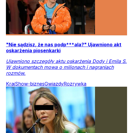
"Nie sądzisz, że nas podp***ala?" Ujawniono akt
oskarżenia piosenkarki
Ujawniono szczegóły aktu oskarżenia Dody i Emila S.
W dokumentach mowa o milionach i nagraniach
rozmów.
Kraj
Show-biznes
Gwiazdy
Rozrywka