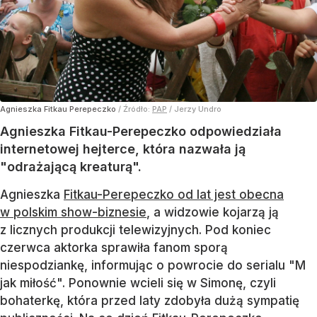
Agnieszka Fitkau Perepeczko
/ Źródło:
PAP
/
Jerzy Undro
Agnieszka Fitkau-Perepeczko odpowiedziała
internetowej hejterce, która nazwała ją
"odrażającą kreaturą".
Agnieszka
Fitkau-Perepeczko od lat jest obecna
w polskim show-biznesie
, a widzowie kojarzą ją
z licznych produkcji telewizyjnych. Pod koniec
czerwca aktorka sprawiła fanom sporą
niespodziankę, informując o powrocie do serialu "M
jak miłość". Ponownie wcieli się w Simonę, czyli
bohaterkę, która przed laty zdobyła dużą sympatię