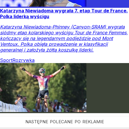
Katarzyna Niewiadoma wygrała 7. etap Tour de France.
Polka liderką wyścigu
Katarzyna Niewiadoma-Phinney (Canyon-SRAM) wygrała
siódmy etap kolarskiego wyścigu Tour de France Femmes,
kończący się na legendarnym podjeździe pod Mont
Ventoux. Polka objęła prowadzenie w klasyfikacji
generalnej i założyła żółtą koszulkę liderki.
Sport
Rozrywka