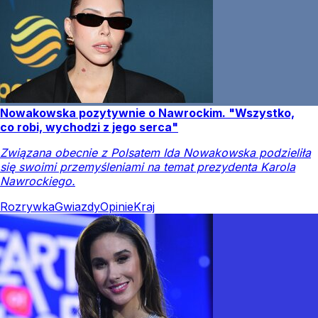
Nowakowska pozytywnie o Nawrockim. "Wszystko,
co robi, wychodzi z jego serca"
Związana obecnie z Polsatem Ida Nowakowska podzieliła
się swoimi przemyśleniami na temat prezydenta Karola
Nawrockiego.
Rozrywka
Gwiazdy
Opinie
Kraj