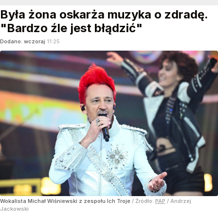
Była żona oskarża muzyka o zdradę.
"Bardzo źle jest błądzić"
Dodano:
wczoraj
11:25
Wokalista Michał Wiśniewski z zespołu Ich Troje
/ Źródło:
PAP
/
Andrzej
Jackowski