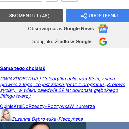
SKOMENTUJ
UDOSTĘPNIJ
45
Obserwuj nas
w
Google News
Dodaj jako
źródło w Google
Sama tego chciałaś
GWIAZDOBZDUR | Celebrytka Julia von Stein, znana
głównie z tego, że jest znana (oraz z programu „Królowe
życia”), w wieku zaledwie 29 lat dokonała głębokiego
liftingu twarzy.
Opinie
Kraj
DoRzeczy+
Rozrywka
W numerze
Zuzanna
Dąbrowska-Pieczyńska