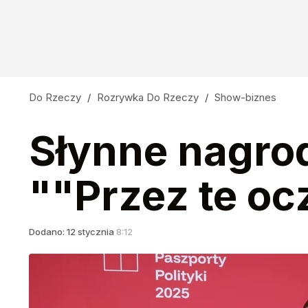
Do Rzeczy
/
Rozrywka Do Rzeczy
/
Show-biznes
Słynne nagrod
""Przez te oc
Dodano:
12
stycznia
8:12