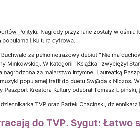
ortów Polityki
. Nagrody przyznane zostały w ośmiu ka
opularna i Kultura cyfrowa.
i Buchwald za pełnometrażowy debiut "Nie ma duchów
yny Minkowskiej. W kategorii "Książka" zwyciężył Stan
a nagrodzona za malarstwo intymne. Laureatką Paszp
i muzyki popularnej trafił do duetu Sw@da x Niczos. W 
ny Paszport Kreatora Kultury odebrał Tomasz Lipiński, 
dziennikarka TVP oraz Bartek Chaciński, dziennikarz i
racają do TVP. Sygut: Łatwo s