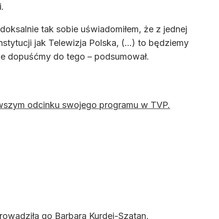
.
radoksalnie tak sobie uświadomiłem, że z jednej
nstytucji jak Telewizja Polska, (...) to będziemy
i nie dopuśćmy do tego – podsumował.
wszym odcinku swojego programu w TVP.
rowadziła go Barbara Kurdej-Szatan,