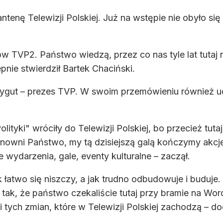
ntenę Telewizji Polskiej. Już na wstępie nie obyło się
 TVP2. Państwo wiedzą, przez co nas tyle lat tutaj n
pnie stwierdził Bartek Chaciński.
 Sygut – prezes TVP. W swoim przemówieniu również 
lityki" wróciły do Telewizji Polskiej, bo przecież tuta
anowni Państwo, my tą dzisiejszą galą kończymy akc
wydarzenia, gale, eventy kulturalne – zaczął.
ak łatwo się niszczy, a jak trudno odbudowuje i buduj
 tak, że państwo czekaliście tutaj przy bramie na Woro
i tych zmian, które w Telewizji Polskiej zachodzą – d