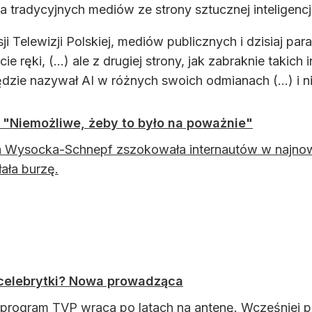
 tradycyjnych mediów ze strony sztucznej inteligencji
ji Telewizji Polskiej, mediów publicznych i dzisiaj pa
 ręki, (...) ale z drugiej strony, jak zabraknie takich i
będzie nazywał AI w różnych swoich odmianach (...) 
 "Niemożliwe, żeby to było na poważnie"
a Wysocka-Schnepf zszokowała internautów w najno
ła burzę.
 celebrytki? Nowa prowadząca
program TVP wraca po latach na antenę. Wcześniej p