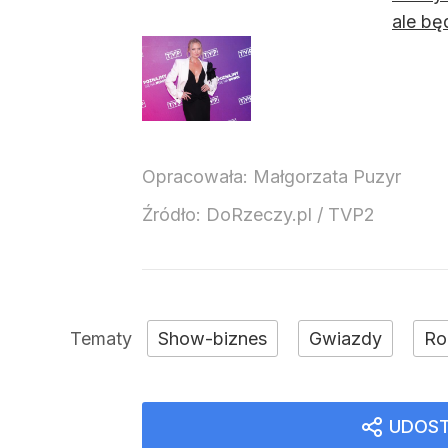
ale bę
Opracowała:
Małgorzata Puzyr
Źródło:
DoRzeczy.pl
/
TVP2
Show-biznes
Gwiazdy
Ro
UDOST