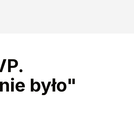
VP.
nie było"