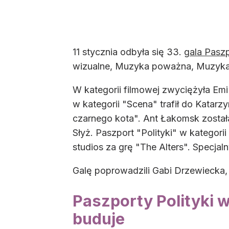
11 stycznia odbyła się 33.
gala Paszp
wizualne, Muzyka poważna, Muzyka p
W kategorii filmowej zwyciężyła Em
w kategorii "Scena" trafił do Katarz
czarnego kota". Ant Łakomsk został
Słyż. Paszport "Polityki" w kategori
studios za grę "The Alters". Specjal
Galę poprowadzili Gabi Drzewiecka, 
Paszporty Polityki w
buduje