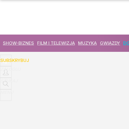
Udostępnij
14
Skomentuj
SHOW-BIZNES
FILM I TELEWIZJA
MUZYKA
GWIAZDY
DO
SUBSKRYBUJ
ZALOGUJ
SZUKAJ
MENU