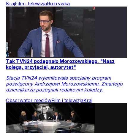
Kraj
Film i telewizja
Rozrywka
Tak TVN24 pożegnało Morozowskiego. "Nasz
kolega, przyjaciel, autorytet"
Stacja TVN24 wyemitowała specjalny program
poświęcony Andrzejowi Morozowskiemu. Zmarłego
dziennikarza pożegnali redakcyjni koledzy.
Obserwator mediów
Film i telewizja
Kraj