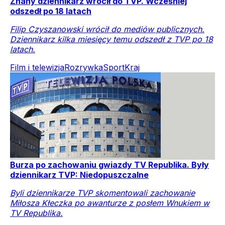
Znany dziennikarz wrócił do TVP. Wcześniej
odszedł po 18 latach
Filip Czyszanowski wrócił do mediów publicznych.
Dziennikarz kilka miesięcy temu odszedł z TVP po 18
latach.
Film i telewizja
Rozrywka
Sport
Kraj
Burza po zachowaniu gwiazdy TV Republika. Były
dziennikarz TVP: Niedopuszczalne
Byli dziennikarze TVP skomentowali zachowanie
Miłosza Kłeczka po awanturze z posłem Wnukiem w
TV Republika.