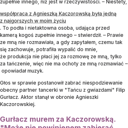
zupełnie innego, niż jest w rzeczywistości. – Niestety,
współpraca z Agnieszką Kaczorowską była jedną
z najgorszych w moim życiu
. To podła i nietaktowna osoba, udająca przed
kamerą kogoś zupełnie innego – stwierdził. – Prawie
ze mną nie rozmawiała, a gdy zapytałem, czemu tak
się zachowuje, potrafiła wypalić do mnie,
że produkcja nie płaci jej za rozmowę ze mną, tylko
za tańczenie, więc nie ma ochoty ze mną rozmawiać –
opowiadał muzyk.
Głos w sprawie postanowił zabrać niespodziewanie
obecny partner tancerki w "Tańcu z gwiazdami" Filip
Gurłacz. Aktor stanął w obronie Agnieszki
Kaczorowskiej.
Gurłacz murem za Kaczorowską.
"Może nie powinienem zabierać