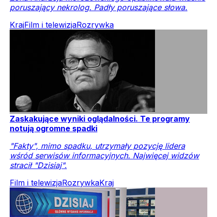
poruszający nekrolog. Padły poruszające słowa.
Kraj
Film i telewizja
Rozrywka
Zaskakujące wyniki oglądalności. Te programy
notują ogromne spadki
"Fakty", mimo spadku, utrzymały pozycję lidera
wśród serwisów informacyjnych. Najwięcej widzów
stracił "Dzisiaj".
Film i telewizja
Rozrywka
Kraj