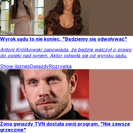
Wyrok sądu to nie koniec. "Będziemy się odwoływać"
Antoni Królikowski zapowiada, że będzie walczył o prawo
do opieki nad synem. Aktor odwoła się od wyroku sądu.
Show-biznes
Gwiazdy
Rozrywka
Żona gwiazdy TVN dostała swój program. "Nie zawsze
grzecznie"