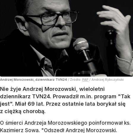
Andrzej Morozowski, dziennikarz TVN24
/ Źródło:
PAP
/
Andrzej Rybczyński
Nie żyje Andrzej Morozowski, wieloletni
dziennikarz TVN24. Prowadził m.in. program "Tak
jest". Miał 69 lat. Przez ostatnie lata borykał się
z ciężką chorobą.
O śmierci Andrzeja Morozowskiego poinformował ks.
Kazimierz Sowa. "Odszedł Andrzej Morozowski.