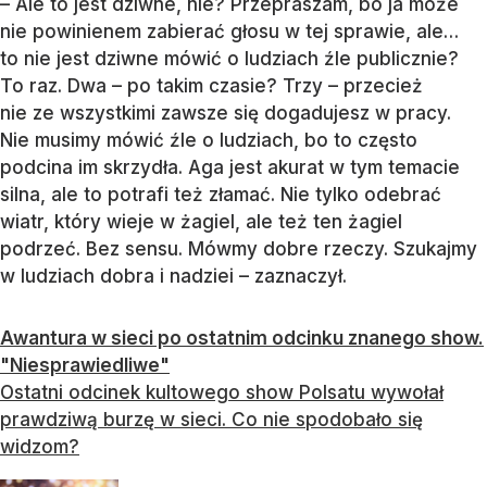
– Ale to jest dziwne, nie? Przepraszam, bo ja może
nie powinienem zabierać głosu w tej sprawie, ale…
to nie jest dziwne mówić o ludziach źle publicznie?
To raz. Dwa – po takim czasie? Trzy – przecież
nie ze wszystkimi zawsze się dogadujesz w pracy.
Nie musimy mówić źle o ludziach, bo to często
podcina im skrzydła. Aga jest akurat w tym temacie
silna, ale to potrafi też złamać. Nie tylko odebrać
wiatr, który wieje w żagiel, ale też ten żagiel
podrzeć. Bez sensu. Mówmy dobre rzeczy. Szukajmy
w ludziach dobra i nadziei – zaznaczył.
Awantura w sieci po ostatnim odcinku znanego show.
"Niesprawiedliwe"
Ostatni odcinek kultowego show Polsatu wywołał
prawdziwą burzę w sieci. Co nie spodobało się
widzom?