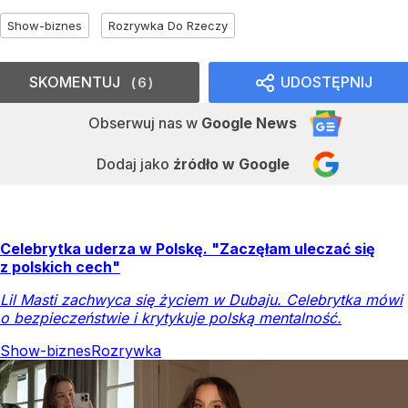
Show-biznes
Rozrywka Do Rzeczy
SKOMENTUJ
UDOSTĘPNIJ
6
Obserwuj nas
w
Google News
Dodaj jako
źródło w Google
Celebrytka uderza w Polskę. "Zaczęłam uleczać się
z polskich cech"
Lil Masti zachwyca się życiem w Dubaju. Celebrytka mówi
o bezpieczeństwie i krytykuje polską mentalność.
Show-biznes
Rozrywka