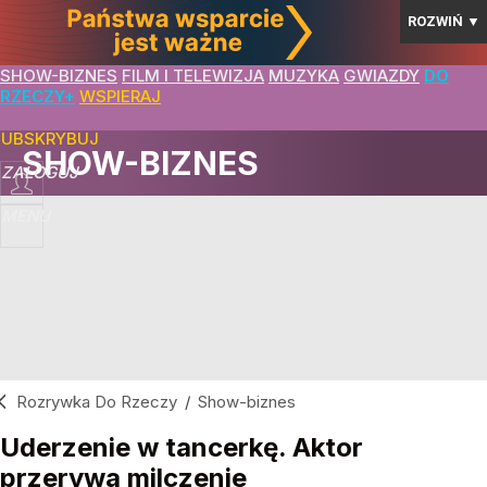
ROZWIŃ
▼
SHOW-BIZNES
FILM I TELEWIZJA
MUZYKA
GWIAZDY
DO
RZECZY+
WSPIERAJ
SUBSKRYBUJ
SHOW-BIZNES
ZALOGUJ
MENU
Rozrywka Do Rzeczy
/
Show-biznes
Uderzenie w tancerkę. Aktor
przerywa milczenie