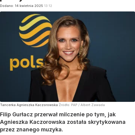
Dodano:
14
kwietnia
2025
13:12
Tancerka Agnieszka Kaczorowska
Źródło:
PAP
/
Albert Zawada
Filip Gurłacz przerwał milczenie po tym, jak
Agnieszka Kaczorowska została skrytykowana
przez znanego muzyka.