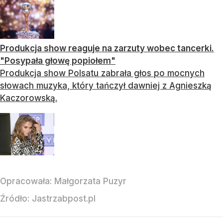
Produkcja show reaguje na zarzuty wobec tancerki.
"Posypała głowę popiołem"
Produkcja show Polsatu zabrała głos po mocnych
słowach muzyka, który tańczył dawniej z Agnieszką
Kaczorowską.
Opracowała:
Małgorzata Puzyr
Źródło:
Jastrzabpost.pl