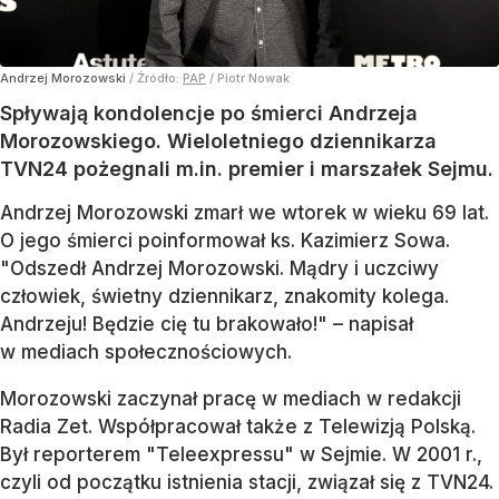
Andrzej Morozowski
/ Źródło:
PAP
/
Piotr Nowak
Spływają kondolencje po śmierci Andrzeja
Morozowskiego. Wieloletniego dziennikarza
TVN24 pożegnali m.in. premier i marszałek Sejmu.
Andrzej Morozowski zmarł we wtorek w wieku 69 lat.
O jego śmierci poinformował ks. Kazimierz Sowa.
"Odszedł Andrzej Morozowski. Mądry i uczciwy
człowiek, świetny dziennikarz, znakomity kolega.
Andrzeju! Będzie cię tu brakowało!" – napisał
w mediach społecznościowych.
Morozowski zaczynał pracę w mediach w redakcji
Radia Zet. Współpracował także z Telewizją Polską.
Był reporterem "Teleexpressu" w Sejmie. W 2001 r.,
czyli od początku istnienia stacji, związał się z TVN24.