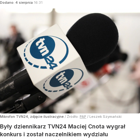
Dodano:
4
sierpnia
16:31
Mikrofon TVN24, zdjęcie ilustracyjne
/ Źródło:
PAP
/
Leszek Szymański
Były dziennikarz TVN24 Maciej Cnota wygrał
konkurs i został naczelnikiem wydziału