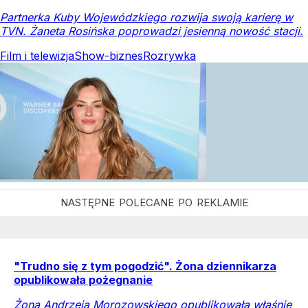
Partnerka Kuby Wojewódzkiego rozwija swoją karierę w
TVN. Żaneta Rosińska poprowadzi jesienną nowość stacji.
Film i telewizja
Show-biznes
Rozrywka
"Trudno się z tym pogodzić". Żona dziennikarza
opublikowała pożegnanie
Żona Andrzeja Morozowskiego opublikowała właśnie