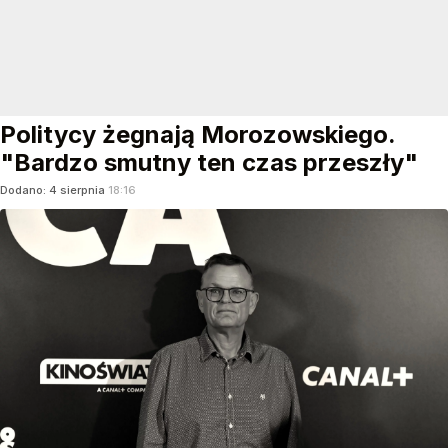
Politycy żegnają Morozowskiego.
"Bardzo smutny ten czas przeszły"
Dodano:
4
sierpnia
18:16