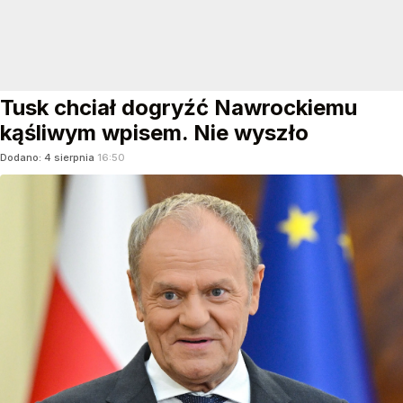
Tusk chciał dogryźć Nawrockiemu
kąśliwym wpisem. Nie wyszło
Dodano:
4
sierpnia
16:50