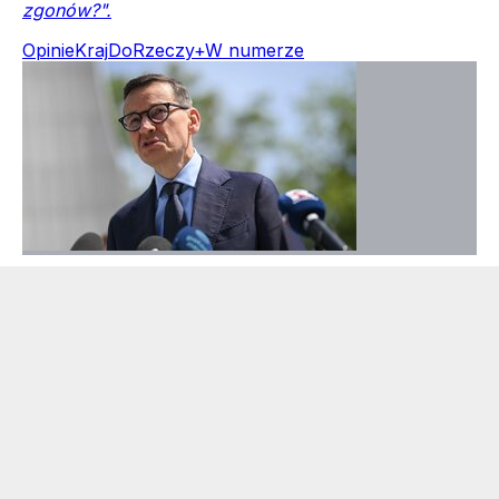
zgonów?".
Opinie
Kraj
DoRzeczy+
W numerze