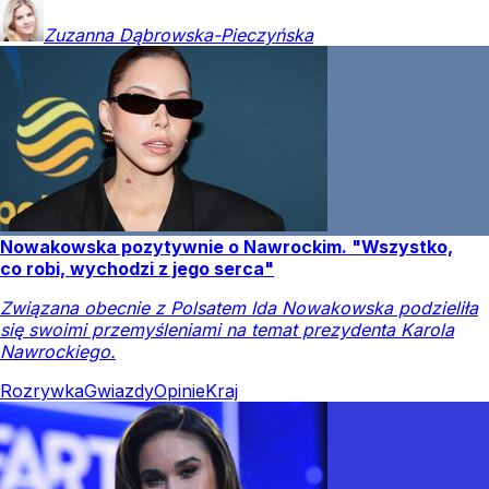
Zuzanna
Dąbrowska-Pieczyńska
Nowakowska pozytywnie o Nawrockim. "Wszystko,
co robi, wychodzi z jego serca"
Związana obecnie z Polsatem Ida Nowakowska podzieliła
się swoimi przemyśleniami na temat prezydenta Karola
Nawrockiego.
Rozrywka
Gwiazdy
Opinie
Kraj