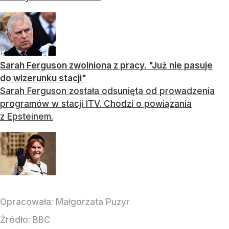
Sarah Ferguson zwolniona z pracy. "Już nie pasuje
do wizerunku stacji"
Sarah Ferguson została odsunięta od prowadzenia
programów w stacji ITV. Chodzi o powiązania
z Epsteinem.
Opracowała:
Małgorzata Puzyr
Źródło:
BBC