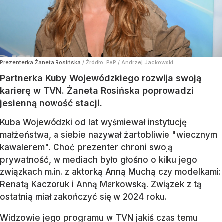
Prezenterka Żaneta Rosińska
/ Źródło:
PAP
/
Andrzej Jackowski
Partnerka Kuby Wojewódzkiego rozwija swoją
karierę w TVN. Żaneta Rosińska poprowadzi
jesienną nowość stacji.
Kuba Wojewódzki od lat wyśmiewał instytucję
małżeństwa, a siebie nazywał żartobliwie "wiecznym
kawalerem". Choć prezenter chroni swoją
prywatność, w mediach było głośno o kilku jego
związkach m.in. z aktorką Anną Muchą czy modelkami:
Renatą Kaczoruk i Anną Markowską. Związek z tą
ostatnią miał zakończyć się w 2024 roku.
Widzowie jego programu w TVN jakiś czas temu