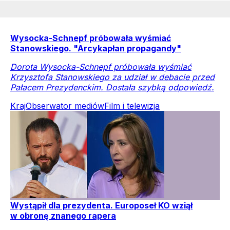
Wysocka-Schnepf próbowała wyśmiać
Stanowskiego. "Arcykapłan propagandy"
Dorota Wysocka-Schnepf próbowała wyśmiać
Krzysztofa Stanowskiego za udział w debacie przed
Pałacem Prezydenckim. Dostała szybką odpowiedź.
Kraj
Obserwator mediów
Film i telewizja
Wystąpił dla prezydenta. Europoseł KO wziął
w obronę znanego rapera