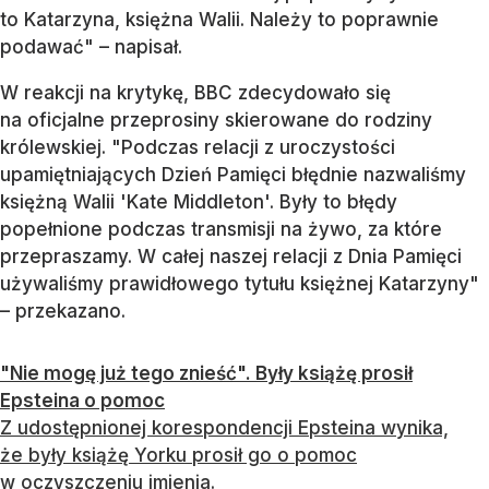
to Katarzyna, księżna Walii. Należy to poprawnie
podawać" – napisał.
W reakcji na krytykę, BBC zdecydowało się
na oficjalne przeprosiny skierowane do rodziny
królewskiej. "Podczas relacji z uroczystości
upamiętniających Dzień Pamięci błędnie nazwaliśmy
księżną Walii 'Kate Middleton'. Były to błędy
popełnione podczas transmisji na żywo, za które
przepraszamy. W całej naszej relacji z Dnia Pamięci
używaliśmy prawidłowego tytułu księżnej Katarzyny"
– przekazano.
"Nie mogę już tego znieść". Były książę prosił
Epsteina o pomoc
Z udostępnionej korespondencji Epsteina wynika,
że były książę Yorku prosił go o pomoc
w oczyszczeniu imienia.