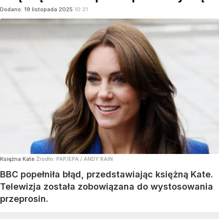
Dodano:
19
listopada
2025
10:31
Księżna Kate
Źródło:
PAP/EPA
/
ANDY RAIN
BBC popełniła błąd, przedstawiając księżną Kate.
Telewizja została zobowiązana do wystosowania
przeprosin.