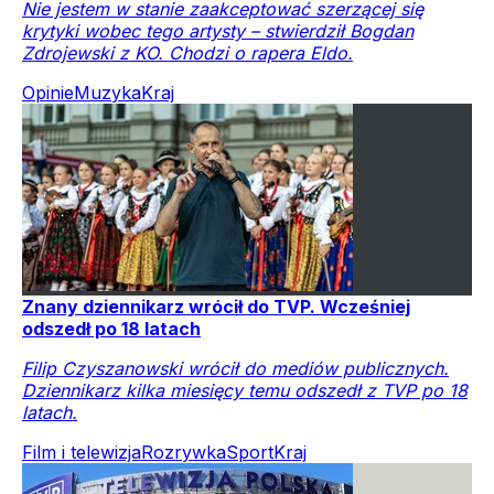
Nie jestem w stanie zaakceptować szerzącej się
krytyki wobec tego artysty – stwierdził Bogdan
Zdrojewski z KO. Chodzi o rapera Eldo.
Opinie
Muzyka
Kraj
Znany dziennikarz wrócił do TVP. Wcześniej
odszedł po 18 latach
Filip Czyszanowski wrócił do mediów publicznych.
Dziennikarz kilka miesięcy temu odszedł z TVP po 18
latach.
Film i telewizja
Rozrywka
Sport
Kraj