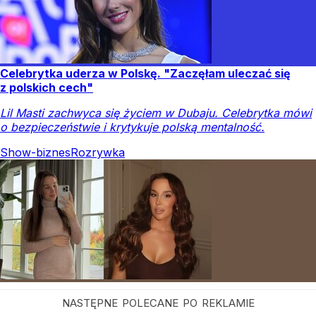
Celebrytka uderza w Polskę. "Zaczęłam uleczać się
z polskich cech"
Lil Masti zachwyca się życiem w Dubaju. Celebrytka mówi
o bezpieczeństwie i krytykuje polską mentalność.
Show-biznes
Rozrywka