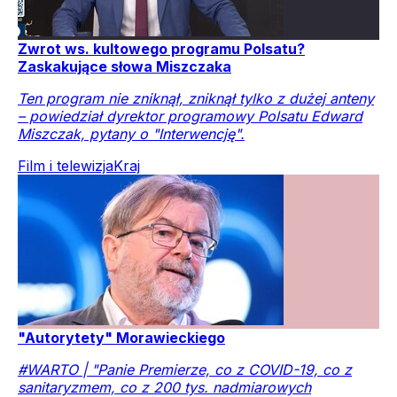
Zwrot ws. kultowego programu Polsatu?
Zaskakujące słowa Miszczaka
Ten program nie zniknął, zniknął tylko z dużej anteny
– powiedział dyrektor programowy Polsatu Edward
Miszczak, pytany o "Interwencję".
Film i telewizja
Kraj
"Autorytety" Morawieckiego
#WARTO | "Panie Premierze, co z COVID-19, co z
sanitaryzmem, co z 200 tys. nadmiarowych