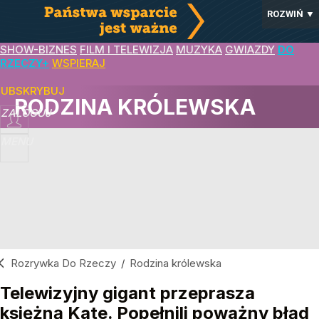
ROZWIŃ
▼
SHOW-BIZNES
FILM I TELEWIZJA
MUZYKA
GWIAZDY
DO
RZECZY+
WSPIERAJ
SUBSKRYBUJ
RODZINA KRÓLEWSKA
ZALOGUJ
MENU
Rozrywka Do Rzeczy
/
Rodzina królewska
Telewizyjny gigant przeprasza
księżną Kate. Popełnili poważny błąd