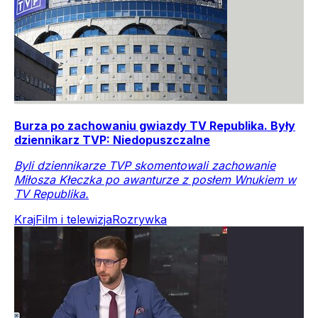
Burza po zachowaniu gwiazdy TV Republika. Były
dziennikarz TVP: Niedopuszczalne
Byli dziennikarze TVP skomentowali zachowanie
Miłosza Kłeczka po awanturze z posłem Wnukiem w
TV Republika.
Kraj
Film i telewizja
Rozrywka