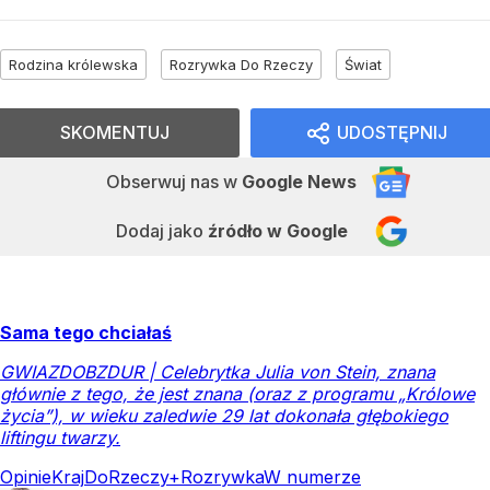
Rodzina królewska
Rozrywka Do Rzeczy
Świat
SKOMENTUJ
UDOSTĘPNIJ
Obserwuj nas
w
Google News
Dodaj jako
źródło w Google
Sama tego chciałaś
GWIAZDOBZDUR | Celebrytka Julia von Stein, znana
głównie z tego, że jest znana (oraz z programu „Królowe
życia”), w wieku zaledwie 29 lat dokonała głębokiego
liftingu twarzy.
Opinie
Kraj
DoRzeczy+
Rozrywka
W numerze