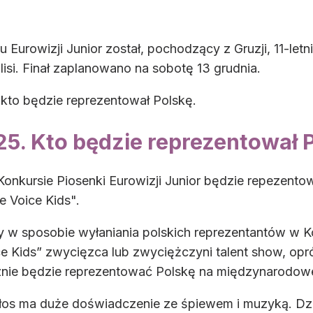
Eurowizji Junior został, pochodzący z Gruzji, 11-let
isi. Finał zaplanowano na sobotę 13 grudnia.
 kto będzie reprezentował Polskę.
25. Kto będzie reprezentował 
Konkursie Piosenki Eurowizji Junior będzie repezentowa
e Voice Kids".
w sposobie wyłaniania polskich reprezentantów w Konk
ce Kids” zwycięzca lub zwyciężczyni talent show, opró
znie będzie reprezentować Polskę na międzynarodowej 
os ma duże doświadczenie ze śpiewem i muzyką. Dzie