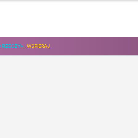
woływać"
 RZECZY+
WSPIERAJ
ko dziennikarki
e zawsze grzecznie"