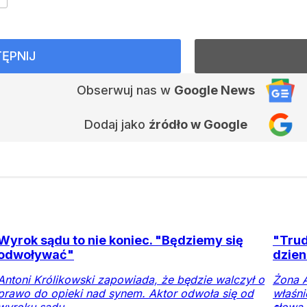
ĘPNIJ
Obserwuj nas
w
Google News
Dodaj jako
źródło w Google
Wyrok sądu to nie koniec. "Będziemy się
"Trud
odwoływać"
dzien
Antoni Królikowski zapowiada, że będzie walczył o
Żona 
prawo do opieki nad synem. Aktor odwoła się od
właśni
wyroku sądu.
słowa.