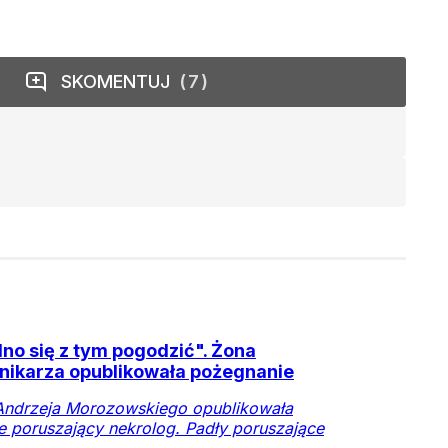
SKOMENTUJ
7
no się z tym pogodzić". Żona
nikarza opublikowała pożegnanie
Andrzeja Morozowskiego opublikowała
e poruszający nekrolog. Padły poruszające