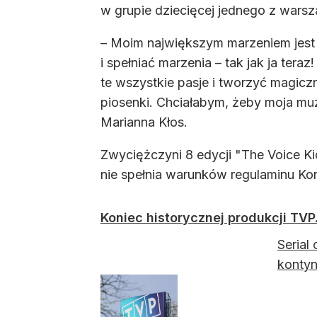
w grupie dziecięcej jednego z wars
– Moim największym marzeniem jest 
i spełniać marzenia – tak jak ja ter
te wszystkie pasje i tworzyć magic
piosenki. Chciałabym, żeby moja muz
Marianna Kłos.
Zwyciężczyni 8 edycji "The Voice Ki
nie spełnia warunków regulaminu Kon
Koniec historycznej produkcji TVP
Serial
kontyn