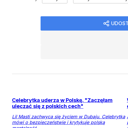
UDOST
Celebrytka uderza w Polskę. "Zaczęłam
uleczać się z polskich cech"
Lil Masti zachwyca się życiem w Dubaju. Celebrytka
mówi o bezpieczeństwie i krytykuje polską
mentalność.