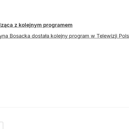
ząca z kolejnym programem
yna Bosacka dostała kolejny program w Telewizji Pol