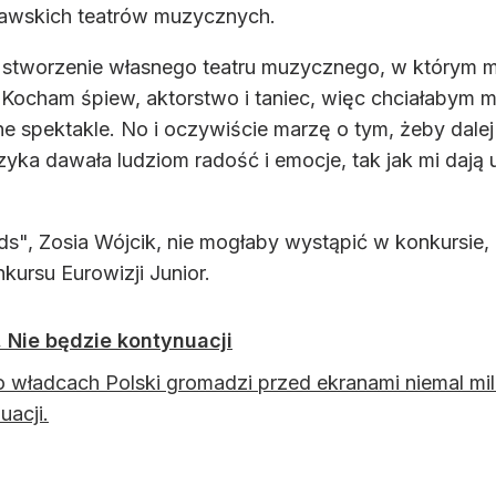
zawskich teatrów muzycznych.
stworzenie własnego teatru muzycznego, w którym mło
az! Kocham śpiew, aktorstwo i taniec, więc chciałabym
zne spektakle. No i oczywiście marzę o tym, żeby dal
yka dawała ludziom radość i emocje, tak jak mi dają
ds", Zosia Wójcik, nie mogłaby wystąpić w konkursie,
kursu Eurowizji Junior.
. Nie będzie kontynuacji
 o władcach Polski gromadzi przed ekranami niemal mi
uacji.