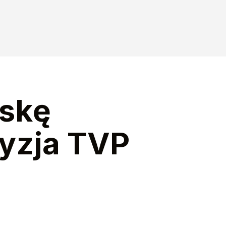
lskę
cyzja TVP