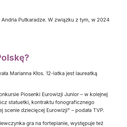
ni Andria Putkaradze. W związku z tym, w 2024
Polskę?
ła Marianna Kłos. 12-latka jest laureatką
ursie Piosenki Eurowizji Junior – w kolejnej
cz statuetki, kontraktu fonograficznego
scenie dziecięcej Eurowizji" – podała TVP.
wczynka gra na fortepianie, występuje też