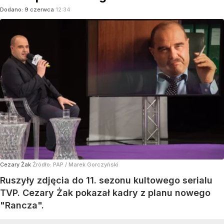
Dodano:
9
czerwca
12:34
Cezary Żak
Źródło:
PAP
/
Marek Gorczyński
Ruszyły zdjęcia do 11. sezonu kultowego serialu
TVP. Cezary Żak pokazał kadry z planu nowego
"Rancza".