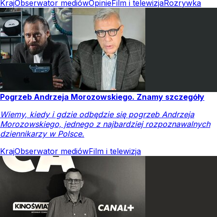
Kraj
Obserwator mediów
Opinie
Film i telewizja
Rozrywka
Pogrzeb Andrzeja Morozowskiego. Znamy szczegóły
Wiemy, kiedy i gdzie odbędzie się pogrzeb Andrzeja
Morozowskiego, jednego z najbardziej rozpoznawalnych
dziennikarzy w Polsce.
Kraj
Obserwator mediów
Film i telewizja