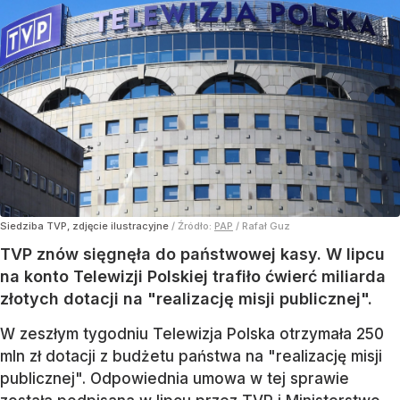
Siedziba TVP, zdjęcie ilustracyjne
/ Źródło:
PAP
/
Rafał Guz
TVP znów sięgnęła do państwowej kasy. W lipcu
na konto Telewizji Polskiej trafiło ćwierć miliarda
złotych dotacji na "realizację misji publicznej".
W zeszłym tygodniu Telewizja Polska otrzymała 250
mln zł dotacji z budżetu państwa na "realizację misji
publicznej". Odpowiednia umowa w tej sprawie