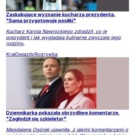
Zaskakujące wyznanie kucharza prezydenta.
"Sama przygotowuje posiłki"
Kucharz Karola Nawrockiego zdradził, co je
prezydent i jak wyglądają kulinarne zwyczaje jego
rodziny.
Kraj
Gwiazdy
Rozrywka
Dziennikarka pokazała obrzydliwe komentarze.
"Zagłodził się szkieletor"
Magdalena Ogórek ujawniła, z jakimi komentarzami o