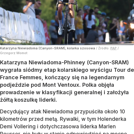
Katarzyna Niewiadoma (Canyon-SRAM), kolarka szosowa
/ Źródło:
PAP
/
Grzegorz Momot
Katarzyna Niewiadoma-Phinney (Canyon-SRAM)
wygrała siódmy etap kolarskiego wyścigu Tour de
France Femmes, kończący się na legendarnym
podjeździe pod Mont Ventoux. Polka objęła
prowadzenie w klasyfikacji generalnej i założyła
żółtą koszulkę liderki.
Decydujący atak Niewiadoma przypuściła około 10
kilometrów przed metą. Rywalki, w tym Holenderka
Demi Vollering i dotychczasowa liderka Marlen