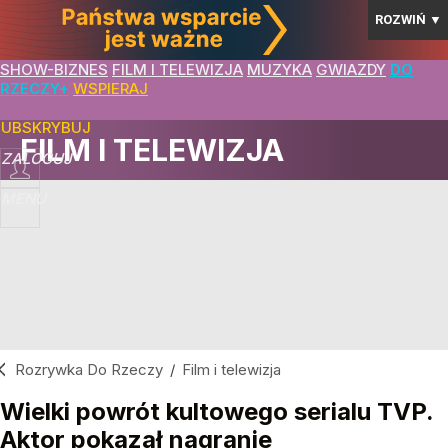
ROZWIŃ
▼
SHOW-BIZNES
FILM I TELEWIZJA
MUZYKA
GWIAZDY
DO
RZECZY+
WSPIERAJ
SUBSKRYBUJ
FILM I TELEWIZJA
ZALOGUJ
MENU
Rozrywka Do Rzeczy
/
Film i telewizja
Wielki powrót kultowego serialu TVP.
Aktor pokazał nagranie