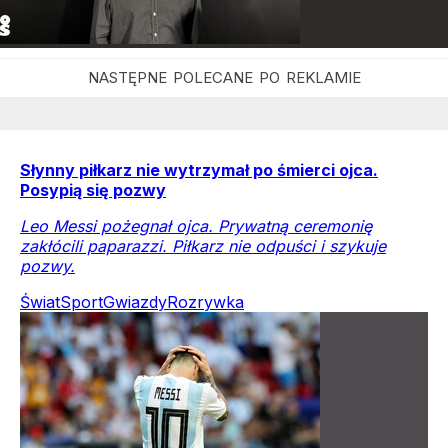
Słynny piłkarz nie wytrzymał po śmierci ojca.
Posypią się pozwy
Leo Messi pożegnał ojca. Prywatną ceremonię
zakłócili paparazzi. Piłkarz nie odpuści i szykuje
pozwy.
Świat
Sport
Gwiazdy
Rozrywka