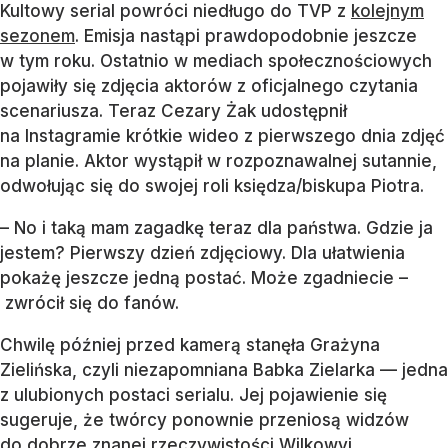
Kultowy serial powróci niedługo do TVP z
kolejnym
sezonem
. Emisja nastąpi prawdopodobnie jeszcze
w tym roku. Ostatnio w mediach społecznościowych
pojawiły się zdjęcia aktorów z oficjalnego czytania
scenariusza. Teraz Cezary Żak udostępnił
na Instagramie krótkie wideo z pierwszego dnia zdjęć
na planie. Aktor wystąpił w rozpoznawalnej sutannie,
odwołując się do swojej roli księdza/biskupa Piotra.
– No i taką mam zagadkę teraz dla państwa. Gdzie ja
jestem? Pierwszy dzień zdjęciowy. Dla ułatwienia
pokażę jeszcze jedną postać. Może zgadniecie –
zwrócił się do fanów.
Chwilę później przed kamerą stanęła Grażyna
Zielińska, czyli niezapomniana Babka Zielarka — jedna
z ulubionych postaci serialu. Jej pojawienie się
sugeruje, że twórcy ponownie przeniosą widzów
do dobrze znanej rzeczywistości Wilkowyj.