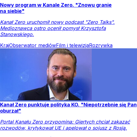
Nowy program w Kanale Zero. "Znowu granie
na siebie"
Kanał Zero uruchomił nowy podcast "Zero Talks".
Medioznawca ostro ocenił pomysł Krzysztofa
Stanowskiego.
Kraj
Obserwator mediów
Film i telewizja
Rozrywka
Kanał Zero punktuje polityka KO. "Niepotrzebnie się Pan
oburzał"
Portal Kanału Zero przypomina: Giertych chciał zakazać
rozwodów, krytykował UE i apelował o sojusz z Rosją.