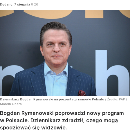
Dodano:
7
sierpnia
8:26
Dziennikarz Bogdan Rymanowski na prezentacji ramówki Polsatu
/ Źródło:
PAP
/
Marcin Obara
Bogdan Rymanowski poprowadzi nowy program
w Polsacie. Dziennikarz zdradził, czego mogą
spodziewać się widzowie.