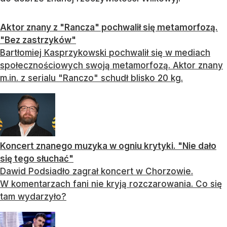
Aktor znany z "Rancza" pochwalił się metamorfozą.
"Bez zastrzyków"
Bartłomiej Kasprzykowski pochwalił się w mediach
społecznościowych swoją metamorfozą. Aktor znany
m.in. z serialu "Ranczo" schudł blisko 20 kg.
Koncert znanego muzyka w ogniu krytyki. "Nie dało
się tego słuchać"
Dawid Podsiadło zagrał koncert w Chorzowie.
W komentarzach fani nie kryją rozczarowania. Co się
tam wydarzyło?