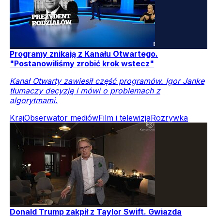
Programy znikają z Kanału Otwartego.
"Postanowiliśmy zrobić krok wstecz"
Kanał Otwarty zawiesił część programów. Igor Janke
tłumaczy decyzję i mówi o problemach z
algorytmami.
Kraj
Obserwator mediów
Film i telewizja
Rozrywka
Donald Trump zakpił z Taylor Swift. Gwiazda