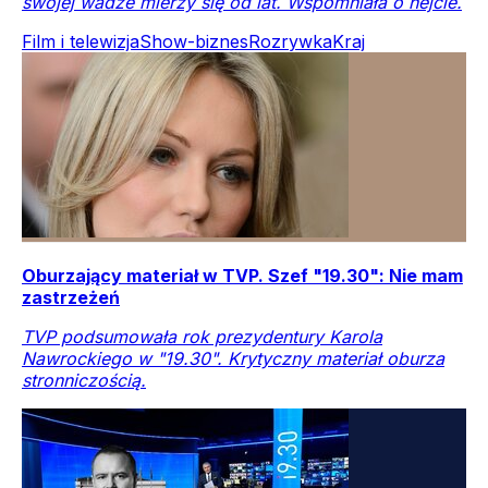
swojej wadze mierzy się od lat. Wspomniała o hejcie.
Film i telewizja
Show-biznes
Rozrywka
Kraj
Oburzający materiał w TVP. Szef "19.30": Nie mam
zastrzeżeń
TVP podsumowała rok prezydentury Karola
Nawrockiego w "19.30". Krytyczny materiał oburza
stronniczością.