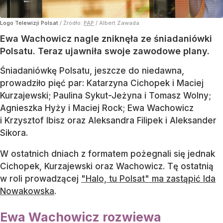
Logo Telewizji Polsat
/ Źródło:
PAP
/
Albert Zawada
Ewa Wachowicz nagle zniknęła ze śniadaniówki
Polsatu. Teraz ujawniła swoje zawodowe plany.
Śniadaniówkę Polsatu, jeszcze do niedawna,
prowadziło pięć par: Katarzyna Cichopek i Maciej
Kurzajewski; Paulina Sykut-Jeżyna i Tomasz Wolny;
Agnieszka Hyży i Maciej Rock; Ewa Wachowicz
i Krzysztof Ibisz oraz Aleksandra Filipek i Aleksander
Sikora.
W ostatnich dniach z formatem pożegnali się jednak
Cichopek, Kurzajewski oraz Wachowicz. Tę ostatnią
w roli prowadzącej
"Halo, tu Polsat" ma zastąpić Ida
Nowakowska
.
Ewa Wachowicz rozwiewa