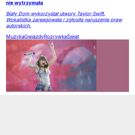
nie wytrzymała
Biały Dom wykorzystał utwory Taylor Swift.
Wokalistka zareagowała i zgłosiła naruszenie praw
autorskich.
Muzyka
Gwiazdy
Rozrywka
Świat