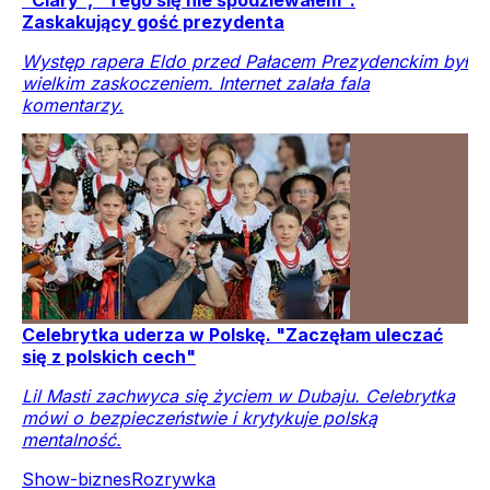
Zaskakujący gość prezydenta
Występ rapera Eldo przed Pałacem Prezydenckim był
wielkim zaskoczeniem. Internet zalała fala
komentarzy.
Celebrytka uderza w Polskę. "Zaczęłam uleczać
się z polskich cech"
Lil Masti zachwyca się życiem w Dubaju. Celebrytka
mówi o bezpieczeństwie i krytykuje polską
mentalność.
Show-biznes
Rozrywka