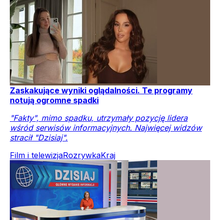
Zaskakujące wyniki oglądalności. Te programy
notują ogromne spadki
"Fakty", mimo spadku, utrzymały pozycję lidera
wśród serwisów informacyjnych. Najwięcej widzów
stracił "Dzisiaj".
Film i telewizja
Rozrywka
Kraj