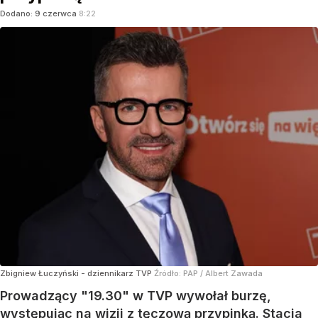
Dodano:
9
czerwca
8:22
Zbigniew Łuczyński - dziennikarz TVP
Źródło:
PAP
/
Albert Zawada
Prowadzący "19.30" w TVP wywołał burzę,
występując na wizji z tęczową przypinką. Stacja