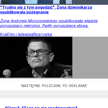
"Trudno się z tym pogodzić". Żona dziennikarza
opublikowała pożegnanie
Żona Andrzeja Morozowskiego opublikowała właśnie
poruszający nekrolog. Padły poruszające słowa.
Kraj
Film i telewizja
Rozrywka
"Ciary", "Tego się nie spodziewałem".