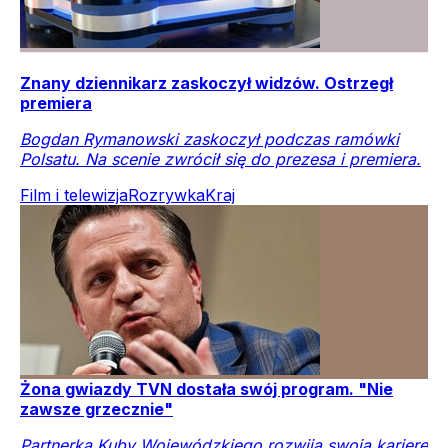
Znany dziennikarz zaskoczył widzów. Ostrzegł
premiera
Bogdan Rymanowski zaskoczył podczas ramówki
Polsatu. Na scenie zwrócił się do prezesa i premiera.
Film i telewizja
Rozrywka
Kraj
Żona gwiazdy TVN dostała swój program. "Nie
zawsze grzecznie"
Partnerka Kuby Wojewódzkiego rozwija swoją karierę