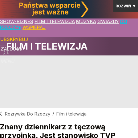
ROZWIŃ
▼
SHOW-BIZNES
FILM I TELEWIZJA
MUZYKA
GWIAZDY
DO
RZECZY+
WSPIERAJ
SUBSKRYBUJ
FILM I TELEWIZJA
ZALOGUJ
MENU
Rozrywka Do Rzeczy
/
Film i telewizja
Znany dziennikarz z tęczową
przypinką. Jest stanowisko TVP