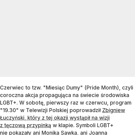
Czerwiec to tzw. "Miesiąc Dumy" (Pride Month), czyli
coroczna akcja propagująca na świecie środowiska
LGBT+. W sobotę, pierwszy raz w czerwcu, program
"19.30" w Telewizji Polskiej poprowadził
Zbigniew
Łuczyński, który z tej okazji wystąpił na wizji
z tęczową przypinką
w klapie. Symboli LGBT+
nie pokazały ani Monika Sawka, ani Joanna