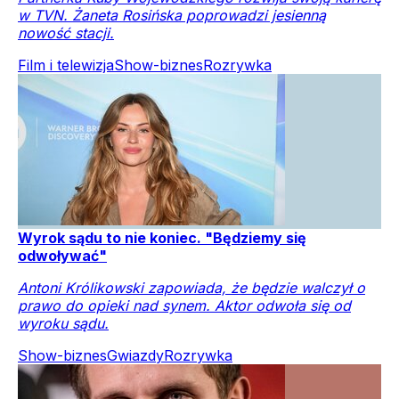
w TVN. Żaneta Rosińska poprowadzi jesienną
nowość stacji.
Film i telewizja
Show-biznes
Rozrywka
Wyrok sądu to nie koniec. "Będziemy się
odwoływać"
Antoni Królikowski zapowiada, że będzie walczył o
prawo do opieki nad synem. Aktor odwoła się od
wyroku sądu.
Show-biznes
Gwiazdy
Rozrywka