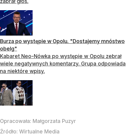
zabrał głos.
Burza po występie w Opolu. "Dostajemy mnóstwo
obelg"
Kabaret Neo-Nówka po występie w Opolu zebrał
wiele negatywnych komentarzy. Grupa odpowiada
na niektóre wpisy.
Opracowała:
Małgorzata Puzyr
Źródło:
Wirtualne Media