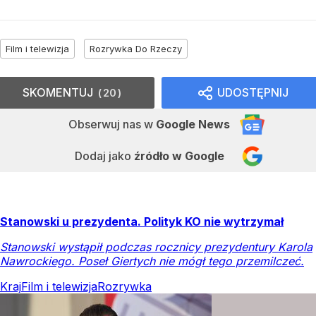
Film i telewizja
Rozrywka Do Rzeczy
SKOMENTUJ
UDOSTĘPNIJ
20
Obserwuj nas
w
Google News
Dodaj jako
źródło w Google
Stanowski u prezydenta. Polityk KO nie wytrzymał
Stanowski wystąpił podczas rocznicy prezydentury Karola
Nawrockiego. Poseł Giertych nie mógł tego przemilczeć.
Kraj
Film i telewizja
Rozrywka