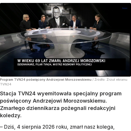
Program TVN24 poświęcony Andrzejowi Morozowskiemu
/ Źródło:
Zrzut ekranu:
TVN24
Stacja TVN24 wyemitowała specjalny program
poświęcony Andrzejowi Morozowskiemu.
Zmarłego dziennikarza pożegnali redakcyjni
koledzy.
– Dziś, 4 sierpnia 2026 roku, zmarł nasz kolega,