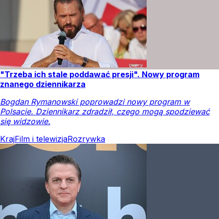
"Trzeba ich stale poddawać presji". Nowy program
znanego dziennikarza
Bogdan Rymanowski poprowadzi nowy program w
Polsacie. Dziennikarz zdradził, czego mogą spodziewać
się widzowie.
Kraj
Film i telewizja
Rozrywka