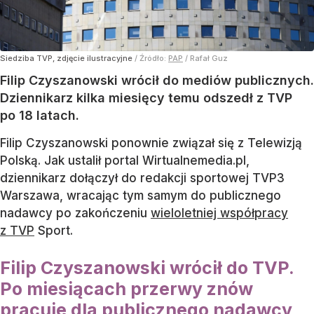
Siedziba TVP, zdjęcie ilustracyjne
/ Źródło:
PAP
/
Rafał Guz
Filip Czyszanowski wrócił do mediów publicznych.
Dziennikarz kilka miesięcy temu odszedł z TVP
po 18 latach.
Filip Czyszanowski ponownie związał się z Telewizją
Polską. Jak ustalił portal Wirtualnemedia.pl,
dziennikarz dołączył do redakcji sportowej TVP3
Warszawa, wracając tym samym do publicznego
nadawcy po zakończeniu
wieloletniej współpracy
z TVP
Sport.
Filip Czyszanowski wrócił do TVP.
Po miesiącach przerwy znów
pracuje dla publicznego nadawcy