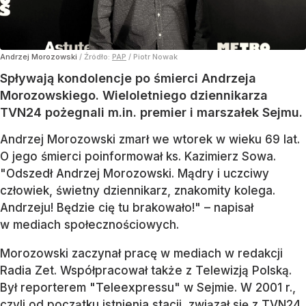
Andrzej Morozowski
/ Źródło:
PAP
/
Piotr Nowak
Spływają kondolencje po śmierci Andrzeja
Morozowskiego. Wieloletniego dziennikarza
TVN24 pożegnali m.in. premier i marszałek Sejmu.
Andrzej Morozowski zmarł we wtorek w wieku 69 lat.
O jego śmierci poinformował ks. Kazimierz Sowa.
"Odszedł Andrzej Morozowski. Mądry i uczciwy
człowiek, świetny dziennikarz, znakomity kolega.
Andrzeju! Będzie cię tu brakowało!" – napisał
w mediach społecznościowych.
Morozowski zaczynał pracę w mediach w redakcji
Radia Zet. Współpracował także z Telewizją Polską.
Był reporterem "Teleexpressu" w Sejmie. W 2001 r.,
czyli od początku istnienia stacji, związał się z TVN24.