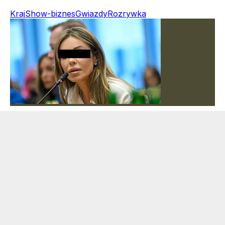
Kraj
Show-biznes
Gwiazdy
Rozrywka