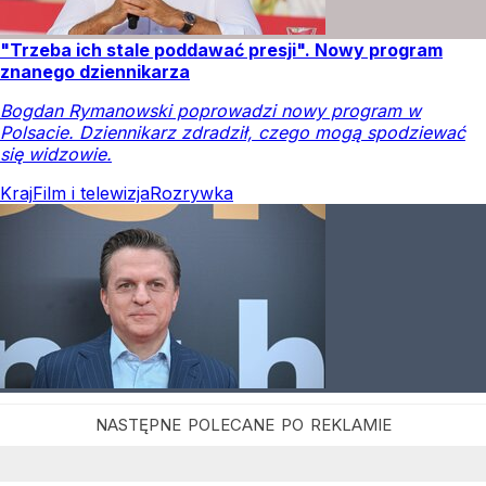
"Trzeba ich stale poddawać presji". Nowy program
znanego dziennikarza
Bogdan Rymanowski poprowadzi nowy program w
Polsacie. Dziennikarz zdradził, czego mogą spodziewać
się widzowie.
Kraj
Film i telewizja
Rozrywka