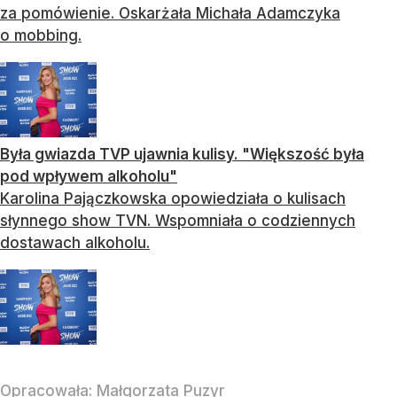
za pomówienie. Oskarżała Michała Adamczyka
o mobbing.
Była gwiazda TVP ujawnia kulisy. "Większość była
pod wpływem alkoholu"
Karolina Pajączkowska opowiedziała o kulisach
słynnego show TVN. Wspomniała o codziennych
dostawach alkoholu.
Opracowała:
Małgorzata Puzyr