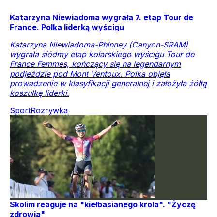
Katarzyna Niewiadoma wygrała 7. etap Tour de
France. Polka liderką wyścigu
Katarzyna Niewiadoma-Phinney (Canyon-SRAM)
wygrała siódmy etap kolarskiego wyścigu Tour de
France Femmes, kończący się na legendarnym
podjeździe pod Mont Ventoux. Polka objęła
prowadzenie w klasyfikacji generalnej i założyła żółtą
koszulkę liderki.
Sport
Rozrywka
Skolim reaguje na "kiełbasianego króla". "Życzę
zdrowia"