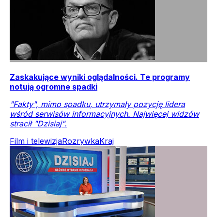
Zaskakujące wyniki oglądalności. Te programy
notują ogromne spadki
"Fakty", mimo spadku, utrzymały pozycję lidera
wśród serwisów informacyjnych. Najwięcej widzów
stracił "Dzisiaj".
Film i telewizja
Rozrywka
Kraj