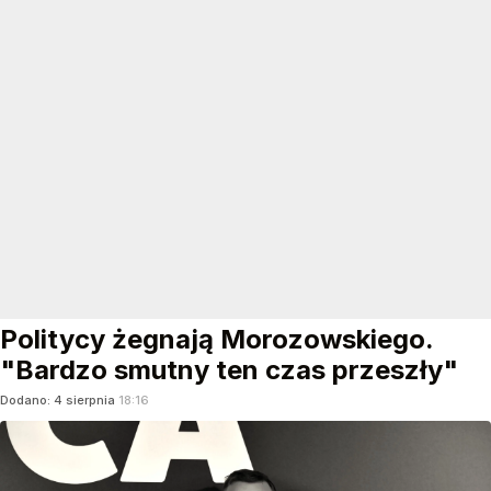
Politycy żegnają Morozowskiego.
"Bardzo smutny ten czas przeszły"
Dodano:
4
sierpnia
18:16