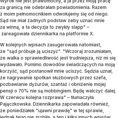
Wyrok nie jest prawomocny, a ja przez moją pracę
za granicą nie odebrałam powiadomienia. Razem
z moim pełnomocnikiem odwołujemy się od niego.
Sąd nie miał żadnych podstaw żeby uznać mnie
za winną, a ta decyzja to zwykły slapp" –
zareagowała dziennikarka na platformie X.
W kolejnych wpisach zasugerowała natomiast,
że "sąd próbuje ją uciszyć". "Wczoraj zrozumiałam,
że walka o sprawiedliwość jest trudniejsza, niż mi się
wydawało. Pomimo dowodów świadczących na moją
korzyść, sąd postanowił mnie uciszyć. Sędzia uznał,
że nagrywanie spotkań służbowych przez szefa,
pozbawianie dyżurów, szantaż i obniżenie mojej
pensji o 70% nie są mobbingiem. Będę walczyć dalej.
W czerwcu kolejna rozprawa" – tłumaczyła
Pajączkowska. Dziennikarka zapowiadała również,
że poniedziałek "ujawni prawdę" w tej sprawie,
jednak tego nie zrobiła, a ten i kilka innych wpisów