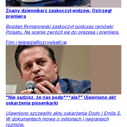
Znany dziennikarz zaskoczył widzów. Ostrzegł
premiera
Bogdan Rymanowski zaskoczył podczas ramówki
Polsatu. Na scenie zwrócił się do prezesa i premiera.
Film i telewizja
Rozrywka
Kraj
"Nie sądzisz, że nas podp***ala?" Ujawniono akt
oskarżenia piosenkarki
Ujawniono szczegóły aktu oskarżenia Dody i Emila S.
W dokumentach mowa o milionach i nagraniach
rozmów.