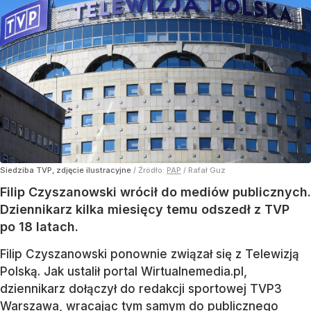
Siedziba TVP, zdjęcie ilustracyjne
/ Źródło:
PAP
/
Rafał Guz
Filip Czyszanowski wrócił do mediów publicznych.
Dziennikarz kilka miesięcy temu odszedł z TVP
po 18 latach.
Filip Czyszanowski ponownie związał się z Telewizją
Polską. Jak ustalił portal Wirtualnemedia.pl,
dziennikarz dołączył do redakcji sportowej TVP3
Warszawa, wracając tym samym do publicznego