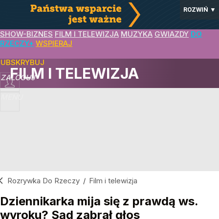
ROZWIŃ
▼
SHOW-BIZNES
FILM I TELEWIZJA
MUZYKA
GWIAZDY
DO
RZECZY+
WSPIERAJ
SUBSKRYBUJ
FILM I TELEWIZJA
ZALOGUJ
MENU
Rozrywka Do Rzeczy
/
Film i telewizja
Dziennikarka mija się z prawdą ws.
wyroku? Sąd zabrał głos