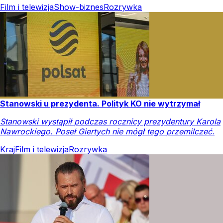
Film i telewizja
Show-biznes
Rozrywka
Stanowski u prezydenta. Polityk KO nie wytrzymał
Stanowski wystąpił podczas rocznicy prezydentury Karola
Nawrockiego. Poseł Giertych nie mógł tego przemilczeć.
Kraj
Film i telewizja
Rozrywka