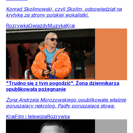
Konrad Skolimowski, czyli Skolim, odpowiedział na
krytykę ze strony polskiej wokalistki.
Rozrywka
Gwiazdy
Muzyka
Kraj
"Trudno się z tym pogodzić". Żona dziennikarza
opublikowała pożegnanie
Żona Andrzeja Morozowskiego opublikowała właśnie
poruszający nekrolog. Padły poruszające słowa.
Kraj
Film i telewizja
Rozrywka