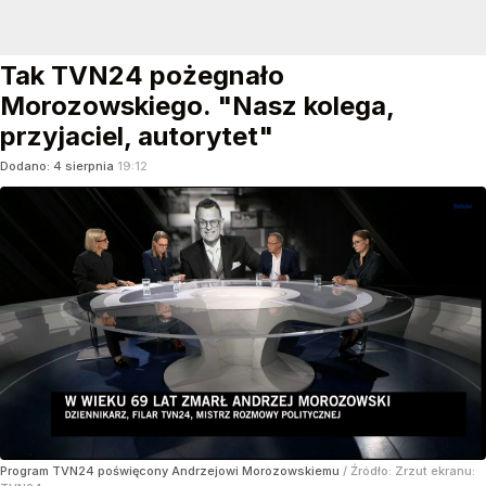
Tak TVN24 pożegnało
Morozowskiego. "Nasz kolega,
przyjaciel, autorytet"
Dodano:
4
sierpnia
19:12
Program TVN24 poświęcony Andrzejowi Morozowskiemu
/ Źródło:
Zrzut ekranu: