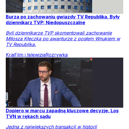
Burza po zachowaniu gwiazdy TV Republika. Były
dziennikarz TVP: Niedopuszczalne
Byli dziennikarze TVP skomentowali zachowanie
Miłosza Kłeczka po awanturze z posłem Wnukiem w
TV Republika.
Kraj
Film i telewizja
Rozrywka
Dopiero w marcu zapadną kluczowe decyzje. Los
TVN w rękach sądu
Jedna z największych transakcji w historii