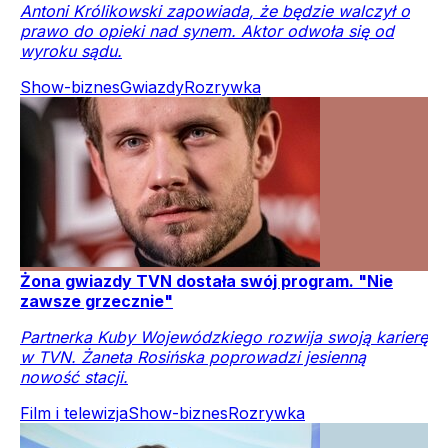
Antoni Królikowski zapowiada, że będzie walczył o
prawo do opieki nad synem. Aktor odwoła się od
wyroku sądu.
Show-biznes
Gwiazdy
Rozrywka
Żona gwiazdy TVN dostała swój program. "Nie
zawsze grzecznie"
Partnerka Kuby Wojewódzkiego rozwija swoją karierę
w TVN. Żaneta Rosińska poprowadzi jesienną
nowość stacji.
Film i telewizja
Show-biznes
Rozrywka