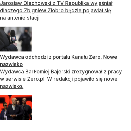
Jarosław Olechowski z TV Republika wyjaśniał,
dlaczego Zbigniew Ziobro będzie pojawiał się
na antenie stacji.
Wydawca odchodzi z portalu Kanału Zero. Nowe
nazwisko
Wydawca Bartłomiej Bajerski zrezygnował z pracy
w serwisie Zero.pl. W redakcji pojawiło się nowe
nazwisko.