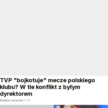
TVP "bojkotuje" mecze polskiego
klubu? W tle konflikt z byłym
dyrektorem
Dodano:
wczoraj
17:18