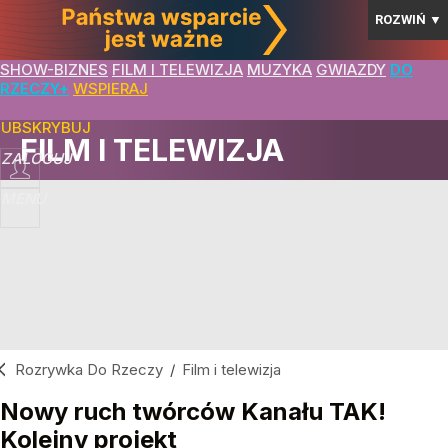
ROZWIŃ
▼
SHOW-BIZNES
FILM I TELEWIZJA
MUZYKA
GWIAZDY
DO
RZECZY+
WSPIERAJ
SUBSKRYBUJ
FILM I TELEWIZJA
ZALOGUJ
MENU
Rozrywka Do Rzeczy
/
Film i telewizja
Nowy ruch twórców Kanału TAK!
Kolejny projekt