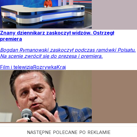
Znany dziennikarz zaskoczył widzów. Ostrzegł
premiera
Bogdan Rymanowski zaskoczył podczas ramówki Polsatu.
Na scenie zwrócił się do prezesa i premiera.
Film i telewizja
Rozrywka
Kraj