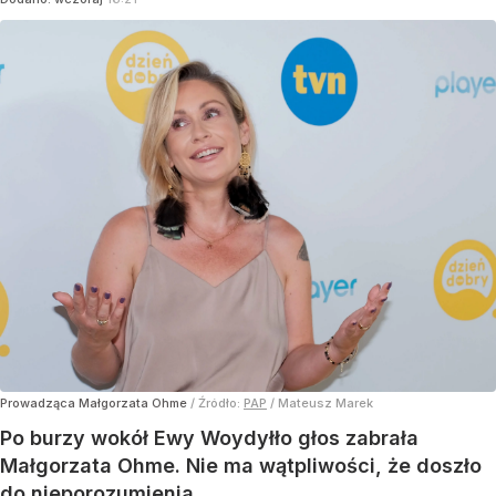
Prowadząca Małgorzata Ohme
/ Źródło:
PAP
/
Mateusz Marek
Po burzy wokół Ewy Woydyłło głos zabrała
Małgorzata Ohme. Nie ma wątpliwości, że doszło
do nieporozumienia.