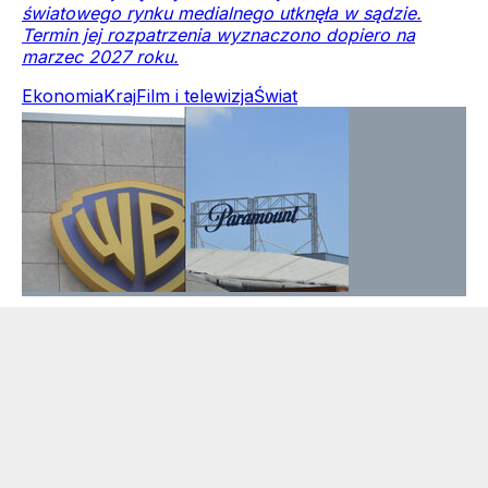
światowego rynku medialnego utknęła w sądzie.
Termin jej rozpatrzenia wyznaczono dopiero na
marzec 2027 roku.
Ekonomia
Kraj
Film i telewizja
Świat