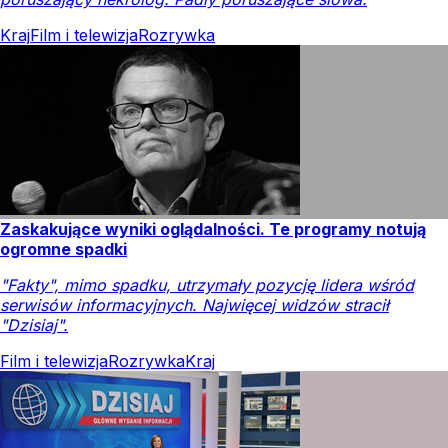
Kraj
Film i telewizja
Rozrywka
Zaskakujące wyniki oglądalności. Te programy notują
ogromne spadki
"Fakty", mimo spadku, utrzymały pozycję lidera wśród
serwisów informacyjnych. Najwięcej widzów stracił
"Dzisiaj".
Film i telewizja
Rozrywka
Kraj