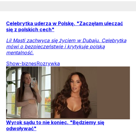
Celebrytka uderza w Polskę. "Zaczęłam uleczać
się z polskich cech"
Lil Masti zachwyca się życiem w Dubaju. Celebrytka
mówi o bezpieczeństwie i krytykuje polską
mentalność.
Show-biznes
Rozrywka
Wyrok sądu to nie koniec. "Będziemy się
odwoływać"