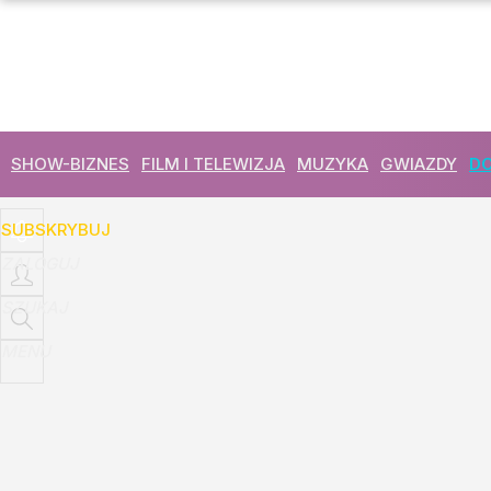
Udostępnij
20
Skomentuj
SHOW-BIZNES
FILM I TELEWIZJA
MUZYKA
GWIAZDY
DO
SUBSKRYBUJ
ZALOGUJ
SZUKAJ
MENU