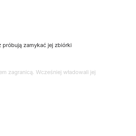
 próbują zamykać jej zbiórki
zem zagranicą. Wcześniej władowali jej