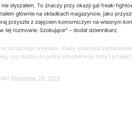
nie słyszałem. To znaczy przy okazji gal freak-fight
działem głównie na okładkach magazynów, jako przysz
aj przyszła z zajęciem komorniczym na własnym konci
 w tej rozmowie. Szokujące" – dodał dziennikarz.
wczorajszego wywiadu. Kiedy widzowie zastanawiali 
ą, czy doszło do próby zduszenia jej firmy i przeję
ski)
November 28, 2025