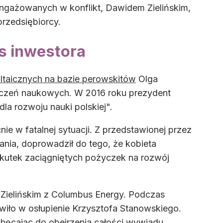
angażowanych w konflikt, Dawidem Zielińskim,
przedsiębiorcy.
s inwestora
ltaicznych na bazie perowskitów
Olga
aczeń naukowych. W 2016 roku prezydent
la rozwoju nauki polskiej".
e w fatalnej sytuacji. Z przedstawionej przez
fania, doprowadził do tego, że kobieta
 skutek zaciągniętych pożyczek na rozwój
 Zielińskim z Columbus Energy. Podczas
iło w osłupienie Krzysztofa Stanowskiego.
ęcając do obejrzenia całości wywiadu.