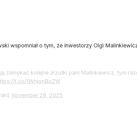
ki wspomniał o tym, że inwestorzy Olgi Malinkiewicz
ją zamykać kolejne zrzutki pani Malinkiewicz, tym ra
ttps://t.co/1WhionBoZW
ski)
November 28, 2025