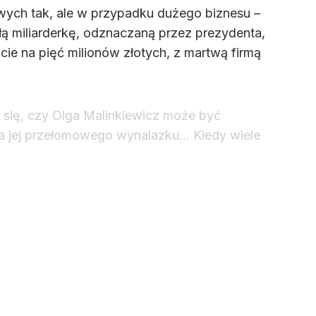
owych tak, ale w przypadku dużego biznesu –
łą miliarderkę, odznaczaną przez prezydenta,
e na pięć milionów złotych, z martwą firmą
się, czy Olga Malinkiewicz może być
cia jej przełomowego wynalazku… Kiedy wiele