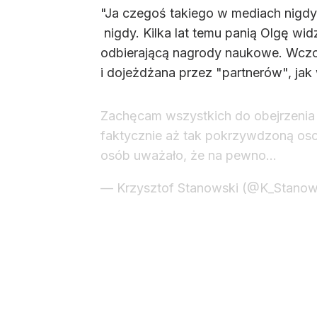
"Ja czegoś takiego w mediach nigdy 
nigdy. Kilka lat temu panią Olgę wi
odbierającą nagrody naukowe. Wczor
i dojeżdżana przez "partnerów", jak
Zachęcam wszystkich do obejrzenia 
faktycznie aż tak pokrzywdzoną osob
osób uważało, że na pewno…
— Krzysztof Stanowski (@K_Stanow