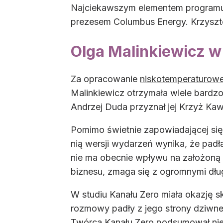
Najciekawszym elementem programu b
prezesem Columbus Energy. Krzysztof
Olga Malinkiewicz w
Za opracowanie
niskotemperaturowe
Malinkiewicz otrzymała wiele bard
Andrzej Duda przyznał jej Krzyż Kawa
Pomimo świetnie zapowiadającej się 
nią wersji wydarzeń wynika, że padła
nie ma obecnie wpływu na założoną p
biznesu, zmaga się z ogromnymi dłu
W studiu Kanału Zero miała okazję 
rozmowy padły z jego strony dziwne
Twórca Kanału Zero podsumował nie