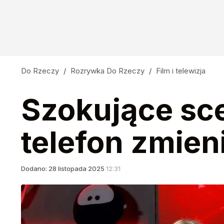
Do Rzeczy
/
Rozrywka Do Rzeczy
/
Film i telewizja
Szokujące sc
telefon zmien
Dodano:
28
listopada
2025
12:31