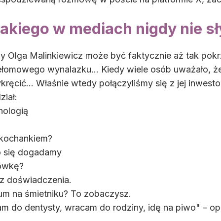
akiego w mediach nigdy nie s
czy Olga Malinkiewicz może być faktycznie aż tak po
 przełomowego wynalazku… Kiedy wiele osób uważało, 
wykręcić… Właśnie wtedy połączyliśmy się z jej inwes
ział:
nologią
m kochankiem?
o się dogadamy
tówkę?
sz doświadczenia.
um na śmietniku? To zobaczysz.
m do dentysty, wracam do rodziny, idę na piwo" – op