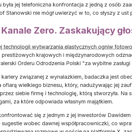
yła jej telefoniczna konfrontacja z jedną z osób za
 Stanowski nie mógł uwierzyć w to, co słyszy z ust 
 Kanale Zero. Zaskakujący gło
j technologii wytwarzania elastycznych ogniw fotowo
zo prestiżowych krajowych i międzynarodowych odzn
lerski Orderu Odrodzenia Polski "za wybitne zasługi d
kariery związanej z wynalazkiem, badaczka jest obecni
 ofiarą wielkiego biznesu, który, nadużywając jej zau
rzez siebie firmę i technologię, którą stworzyła. Na
gami, za które odpowiada własnym majątkiem.
skonfrontować się z jednym z jej inwestorów Dawidem
 sugestie wobec dawnej współpracowniczki, co wpraw
spodziewaną rozmowę w poście na platformie X, zach