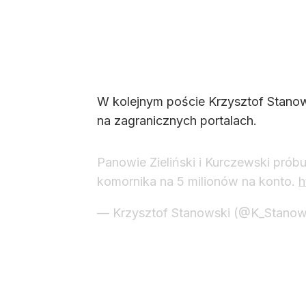
W kolejnym poście Krzysztof Stanows
na zagranicznych portalach.
Panowie Zieliński i Kurczewski próbu
komornika na 5 milionów na konto.
h
— Krzysztof Stanowski (@K_Stanow