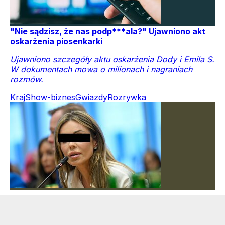
"Nie sądzisz, że nas podp***ala?" Ujawniono akt
oskarżenia piosenkarki
Ujawniono szczegóły aktu oskarżenia Dody i Emila S.
W dokumentach mowa o milionach i nagraniach
rozmów.
Kraj
Show-biznes
Gwiazdy
Rozrywka