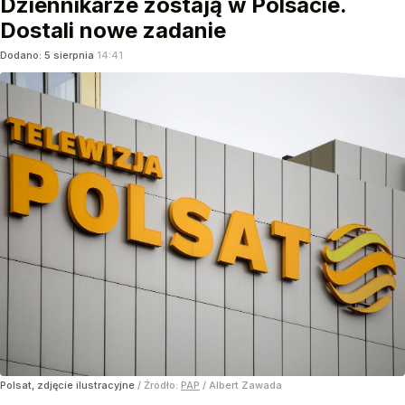
Dziennikarze zostają w Polsacie.
Dostali nowe zadanie
Dodano:
5
sierpnia
14:41
Polsat, zdjęcie ilustracyjne
/ Źródło:
PAP
/
Albert Zawada