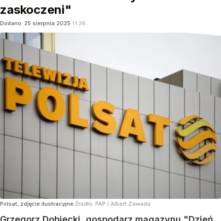
zaskoczeni"
Dodano:
25
sierpnia
2025
11:26
Polsat, zdjęcie ilustracyjne
Źródło:
PAP
/
Albert Zawada
Grzegorz Dobiecki, gospodarz magazynu "Dzień