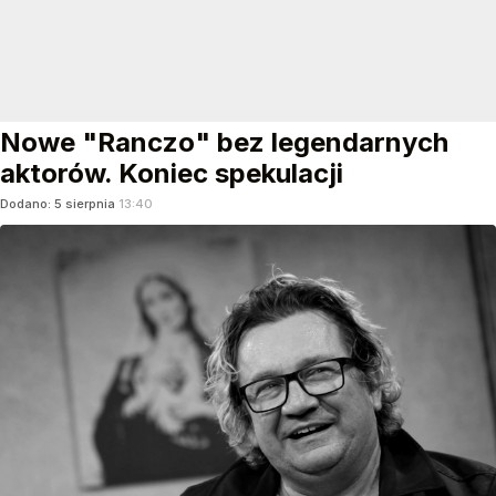
Nowe "Ranczo" bez legendarnych
aktorów. Koniec spekulacji
Dodano:
5
sierpnia
13:40