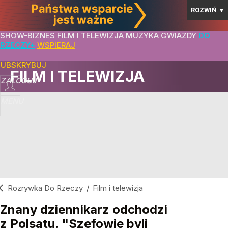
ROZWIŃ
▼
SHOW-BIZNES
FILM I TELEWIZJA
MUZYKA
GWIAZDY
DO
RZECZY+
WSPIERAJ
SUBSKRYBUJ
FILM I TELEWIZJA
ZALOGUJ
MENU
Rozrywka Do Rzeczy
/
Film i telewizja
Znany dziennikarz odchodzi
z Polsatu. "Szefowie byli