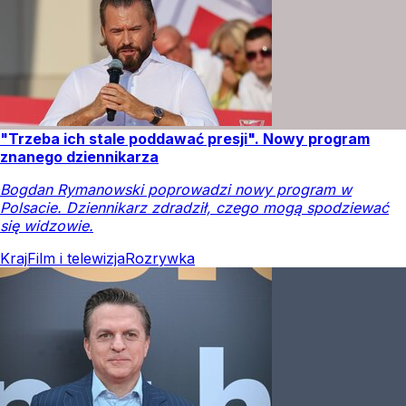
"Trzeba ich stale poddawać presji". Nowy program
znanego dziennikarza
Bogdan Rymanowski poprowadzi nowy program w
Polsacie. Dziennikarz zdradził, czego mogą spodziewać
się widzowie.
Kraj
Film i telewizja
Rozrywka