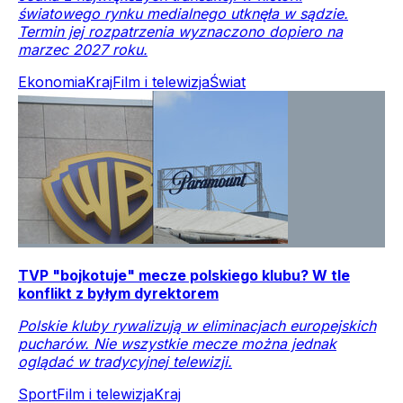
światowego rynku medialnego utknęła w sądzie.
Termin jej rozpatrzenia wyznaczono dopiero na
marzec 2027 roku.
Ekonomia
Kraj
Film i telewizja
Świat
TVP "bojkotuje" mecze polskiego klubu? W tle
konflikt z byłym dyrektorem
Polskie kluby rywalizują w eliminacjach europejskich
pucharów. Nie wszystkie mecze można jednak
oglądać w tradycyjnej telewizji.
Sport
Film i telewizja
Kraj