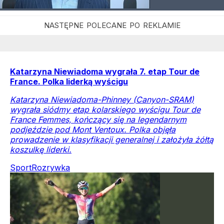
Katarzyna Niewiadoma wygrała 7. etap Tour de
France. Polka liderką wyścigu
Katarzyna Niewiadoma-Phinney (Canyon-SRAM)
wygrała siódmy etap kolarskiego wyścigu Tour de
France Femmes, kończący się na legendarnym
podjeździe pod Mont Ventoux. Polka objęła
prowadzenie w klasyfikacji generalnej i założyła żółtą
koszulkę liderki.
Sport
Rozrywka