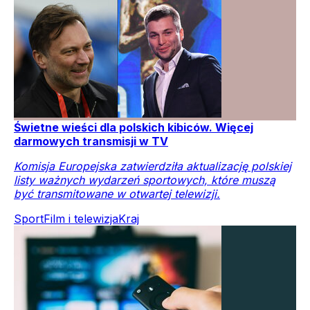
Świetne wieści dla polskich kibiców. Więcej
darmowych transmisji w TV
Komisja Europejska zatwierdziła aktualizację polskiej
listy ważnych wydarzeń sportowych, które muszą
być transmitowane w otwartej telewizji.
Sport
Film i telewizja
Kraj