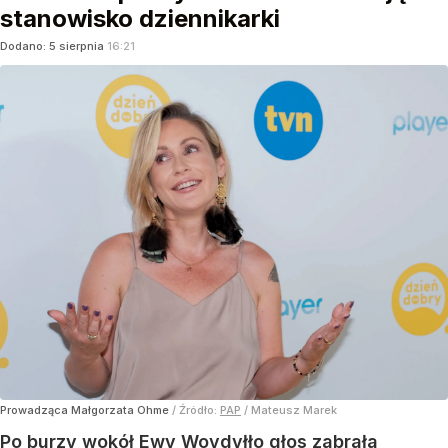
stanowisko dziennikarki
Dodano:
5
sierpnia
16:21
Prowadząca Małgorzata Ohme
/ Źródło:
PAP
/
Mateusz Marek
Po burzy wokół Ewy Woydyłło głos zabrała