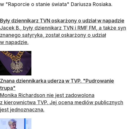
w "Raporcie o stanie świata" Dariusza Rosiaka.
Były dziennikarz TVN oskarżony o udział w napadzie
Jacek B., były dziennikarz TVN i RMF FM, a także syn
znanego satyryka, został oskarżony o udział
w napadzie.
Znana dziennikarka uderza w TVP. "Pudrowanie
trupa"
Monika Richardson nie jest zadowolona
z kierownictwa TVP. Jej ocena mediów publicznych
jest jednoznaczna.