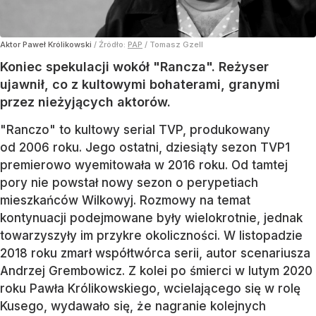
Aktor Paweł Królikowski
/ Źródło:
PAP
/
Tomasz Gzell
Koniec spekulacji wokół "Rancza". Reżyser
ujawnił, co z kultowymi bohaterami, granymi
przez nieżyjących aktorów.
"Ranczo" to kultowy serial TVP, produkowany
od 2006 roku. Jego ostatni, dziesiąty sezon TVP1
premierowo wyemitowała w 2016 roku. Od tamtej
pory nie powstał nowy sezon o perypetiach
mieszkańców Wilkowyj. Rozmowy na temat
kontynuacji podejmowane były wielokrotnie, jednak
towarzyszyły im przykre okoliczności. W listopadzie
2018 roku zmarł współtwórca serii, autor scenariusza
Andrzej Grembowicz. Z kolei po śmierci w lutym 2020
roku Pawła Królikowskiego, wcielającego się w rolę
Kusego, wydawało się, że nagranie kolejnych