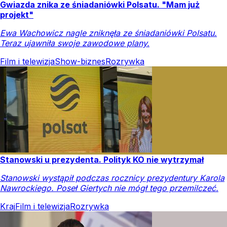
Gwiazda znika ze śniadaniówki Polsatu. "Mam już
projekt"
Ewa Wachowicz nagle zniknęła ze śniadaniówki Polsatu.
Teraz ujawniła swoje zawodowe plany.
Film i telewizja
Show-biznes
Rozrywka
Stanowski u prezydenta. Polityk KO nie wytrzymał
Stanowski wystąpił podczas rocznicy prezydentury Karola
Nawrockiego. Poseł Giertych nie mógł tego przemilczeć.
Kraj
Film i telewizja
Rozrywka