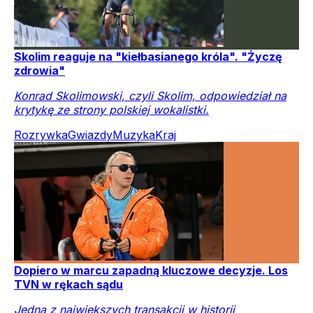
Skolim reaguje na "kiełbasianego króla". "Życzę
zdrowia"
Konrad Skolimowski, czyli Skolim, odpowiedział na
krytykę ze strony polskiej wokalistki.
Rozrywka
Gwiazdy
Muzyka
Kraj
Dopiero w marcu zapadną kluczowe decyzje. Los
TVN w rękach sądu
Jedna z największych transakcji w historii