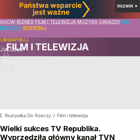
ROZWIŃ
▼
SHOW-BIZNES
FILM I TELEWIZJA
MUZYKA
GWIAZDY
DO
RZECZY+
WSPIERAJ
SUBSKRYBUJ
FILM I TELEWIZJA
ZALOGUJ
MENU
Rozrywka Do Rzeczy
/
Film i telewizja
Wielki sukces TV Republika.
Wyprzedziła główny kanał TVN