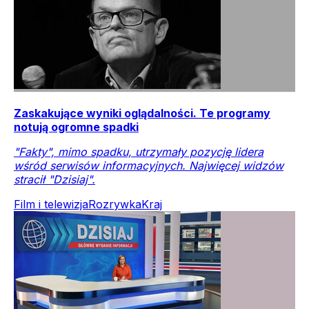
Zaskakujące wyniki oglądalności. Te programy
notują ogromne spadki
"Fakty", mimo spadku, utrzymały pozycję lidera
wśród serwisów informacyjnych. Najwięcej widzów
stracił "Dzisiaj".
Film i telewizja
Rozrywka
Kraj