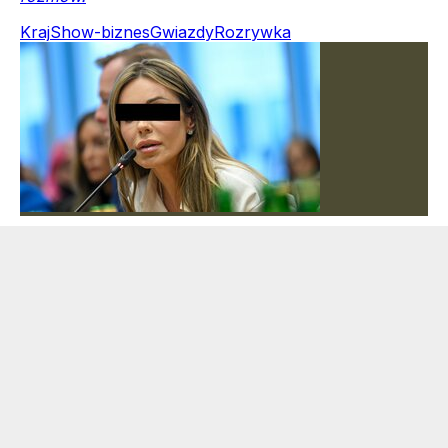
Kraj
Show-biznes
Gwiazdy
Rozrywka