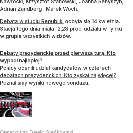
Nawrocki, Krzysztof Stanowski, Joanna Senyszyn,
Adrian Zandberg i Marek Woch.
Debata w studiu Republiki
odbyła się 14 kwietnia.
Stacja tego dnia miała 12,28 proc. udziału w rynku
w grupie wszystkich widzów.
Debaty prezydenckie przed pierwszą turą. Kto
wypadł najlepiej?
Polacy ocenili udział kandydatów w czterech
debatach prezydenckich. Kto zyskał najwięcej?
Poznaliśmy wyniki nowego sondażu.
Opracował:
Dawid Sieńkowski