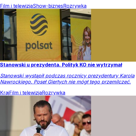
Film i telewizja
Show-biznes
Rozrywka
Stanowski u prezydenta. Polityk KO nie wytrzymał
Stanowski wystąpił podczas rocznicy prezydentury Karola
Nawrockiego. Poseł Giertych nie mógł tego przemilczeć.
Kraj
Film i telewizja
Rozrywka