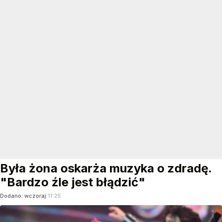
Była żona oskarża muzyka o zdradę.
"Bardzo źle jest błądzić"
Dodano:
wczoraj
11:25