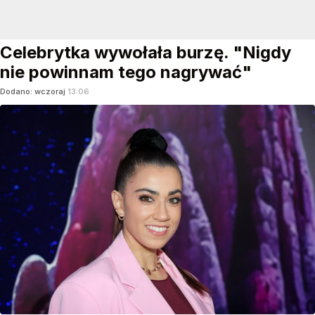
Celebrytka wywołała burzę. "Nigdy
nie powinnam tego nagrywać"
Dodano:
wczoraj
13:06