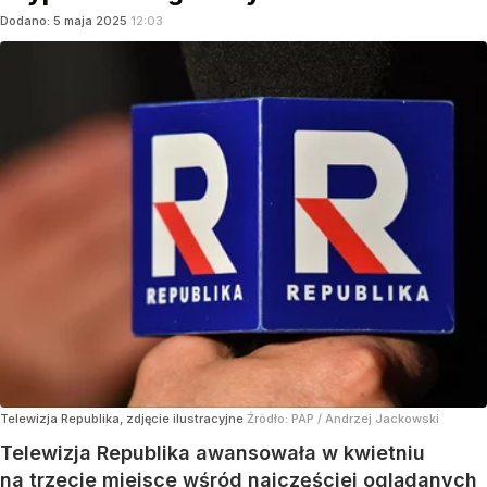
Dodano:
5
maja
2025
12:03
Telewizja Republika, zdjęcie ilustracyjne
Źródło:
PAP
/
Andrzej Jackowski
Telewizja Republika awansowała w kwietniu
na trzecie miejsce wśród najczęściej oglądanych