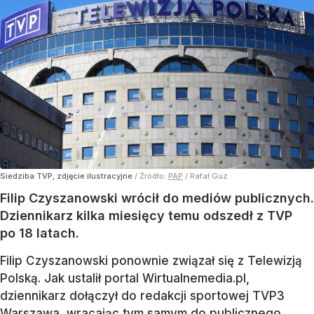
Siedziba TVP, zdjęcie ilustracyjne
/ Źródło:
PAP
/
Rafał Guz
Filip Czyszanowski wrócił do mediów publicznych.
Dziennikarz kilka miesięcy temu odszedł z TVP
po 18 latach.
Filip Czyszanowski ponownie związał się z Telewizją
Polską. Jak ustalił portal Wirtualnemedia.pl,
dziennikarz dołączył do redakcji sportowej TVP3
Warszawa, wracając tym samym do publicznego