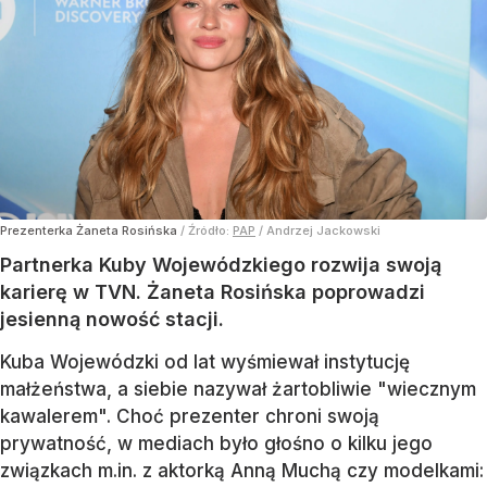
Prezenterka Żaneta Rosińska
/ Źródło:
PAP
/
Andrzej Jackowski
Partnerka Kuby Wojewódzkiego rozwija swoją
karierę w TVN. Żaneta Rosińska poprowadzi
jesienną nowość stacji.
Kuba Wojewódzki od lat wyśmiewał instytucję
małżeństwa, a siebie nazywał żartobliwie "wiecznym
kawalerem". Choć prezenter chroni swoją
prywatność, w mediach było głośno o kilku jego
związkach m.in. z aktorką Anną Muchą czy modelkami: