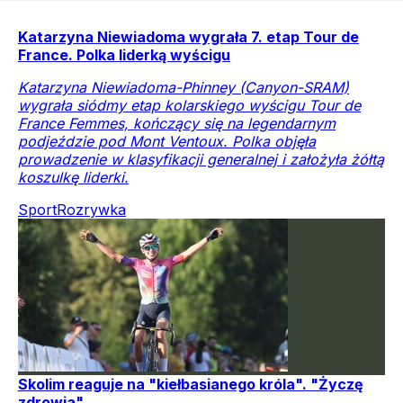
Katarzyna Niewiadoma wygrała 7. etap Tour de
France. Polka liderką wyścigu
Katarzyna Niewiadoma-Phinney (Canyon-SRAM)
wygrała siódmy etap kolarskiego wyścigu Tour de
France Femmes, kończący się na legendarnym
podjeździe pod Mont Ventoux. Polka objęła
prowadzenie w klasyfikacji generalnej i założyła żółtą
koszulkę liderki.
Sport
Rozrywka
Skolim reaguje na "kiełbasianego króla". "Życzę
zdrowia"