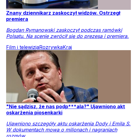
Znany dziennikarz zaskoczył widzów. Ostrzegł
premiera
Bogdan Rymanowski zaskoczył podczas ramówki
Polsatu. Na scenie zwrócił się do prezesa i premiera.
Film i telewizja
Rozrywka
Kraj
"Nie sądzisz, że nas podp***ala?" Ujawniono akt
oskarżenia piosenkarki
Ujawniono szczegóły aktu oskarżenia Dody i Emila S.
W dokumentach mowa o milionach i nagraniach
rozmów.