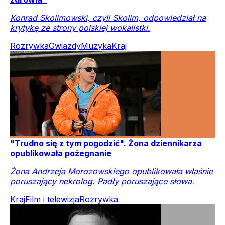
Konrad Skolimowski, czyli Skolim, odpowiedział na
krytykę ze strony polskiej wokalistki.
Rozrywka
Gwiazdy
Muzyka
Kraj
"Trudno się z tym pogodzić". Żona dziennikarza
opublikowała pożegnanie
Żona Andrzeja Morozowskiego opublikowała właśnie
poruszający nekrolog. Padły poruszające słowa.
Kraj
Film i telewizja
Rozrywka