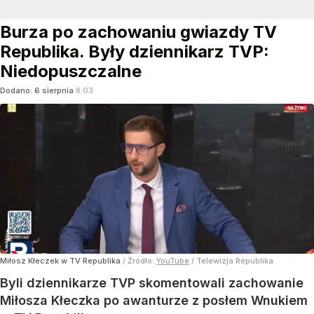
Burza po zachowaniu gwiazdy TV
Republika. Były dziennikarz TVP:
Niedopuszczalne
Dodano:
6
sierpnia
8:03
Miłosz Kłeczek w TV Republika
/ Źródło:
YouTube
/
Telewizja Republika
Byli dziennikarze TVP skomentowali zachowanie
Miłosza Kłeczka po awanturze z posłem Wnukiem