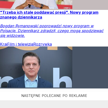
"Trzeba ich stale poddawać presji". Nowy program
znanego dziennikarza
Bogdan Rymanowski poprowadzi nowy program w
Polsacie. Dziennikarz zdradził, czego mogą spodziewać
się widzowie.
Kraj
Film i telewizja
Rozrywka