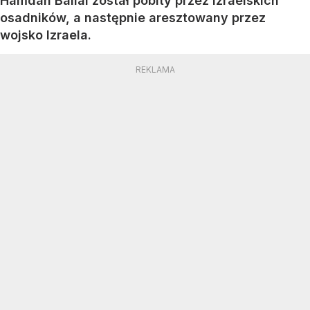
Hamdan Ballal został pobity przez izraelskich
osadników, a następnie aresztowany przez
wojsko Izraela.