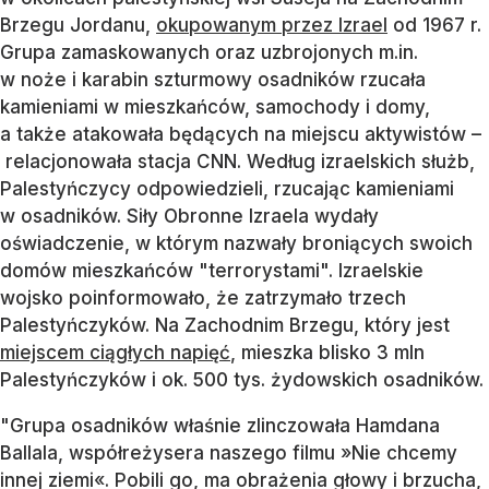
Brzegu Jordanu,
okupowanym przez Izrael
od 1967 r.
Grupa zamaskowanych oraz uzbrojonych m.in.
w noże i karabin szturmowy osadników rzucała
kamieniami w mieszkańców, samochody i domy,
a także atakowała będących na miejscu aktywistów –
relacjonowała stacja CNN. Według izraelskich służb,
Palestyńczycy odpowiedzieli, rzucając kamieniami
w osadników. Siły Obronne Izraela wydały
oświadczenie, w którym nazwały broniących swoich
domów mieszkańców "terrorystami". Izraelskie
wojsko poinformowało, że zatrzymało trzech
Palestyńczyków. Na Zachodnim Brzegu, który jest
miejscem ciągłych napięć
, mieszka blisko 3 mln
Palestyńczyków i ok. 500 tys. żydowskich osadników.
"Grupa osadników właśnie zlinczowała Hamdana
Ballala, współreżysera naszego filmu »Nie chcemy
innej ziemi«. Pobili go, ma obrażenia głowy i brzucha,