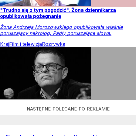
"Trudno się z tym pogodzić". Żona dziennikarza
opublikowała pożegnanie
Żona Andrzeja Morozowskiego opublikowała właśnie
poruszający nekrolog. Padły poruszające słowa.
Kraj
Film i telewizja
Rozrywka