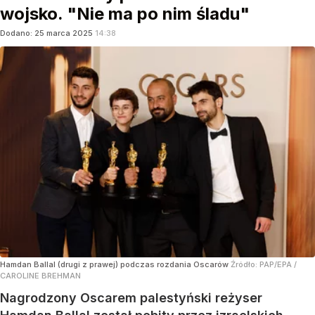
wojsko. "Nie ma po nim śladu"
Dodano:
25
marca
2025
14:38
Hamdan Ballal (drugi z prawej) podczas rozdania Oscarów
Źródło:
PAP/EPA
/
CAROLINE BREHMAN
Nagrodzony Oscarem palestyński reżyser