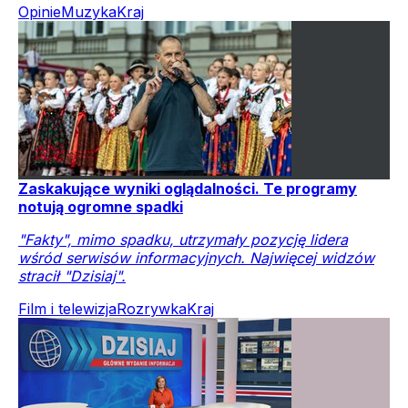
Opinie
Muzyka
Kraj
Zaskakujące wyniki oglądalności. Te programy
notują ogromne spadki
"Fakty", mimo spadku, utrzymały pozycję lidera
wśród serwisów informacyjnych. Najwięcej widzów
stracił "Dzisiaj".
Film i telewizja
Rozrywka
Kraj