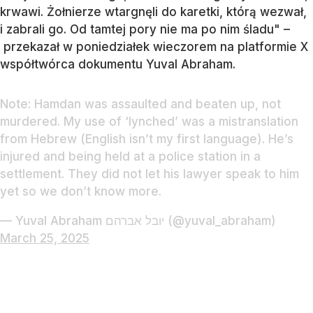
krwawi. Żołnierze wtargnęli do karetki, którą wezwał,
i zabrali go. Od tamtej pory nie ma po nim śladu" –
przekazał w poniedziałek wieczorem na platformie X
współtwórca dokumentu Yuval Abraham.
Note: Hamdan was assaulted and beaten up, not
murdered. My use of ‘lynched’ was a mistranslation
from Hebrew (English isn’t my first language). He’s
injured and being held at a police station in a
settlement. They did not let his lawyer speak to him
yet so we don’t know more.
— Yuval Abraham יובל אברהם (@yuval_abraham)
March 25, 2025