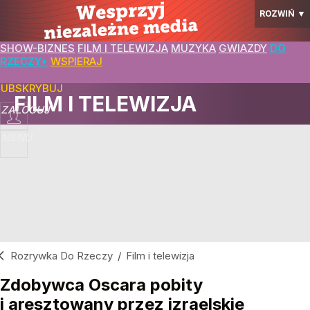
ROZWIŃ
▼
SHOW-BIZNES
FILM I TELEWIZJA
MUZYKA
GWIAZDY
DO
RZECZY+
WSPIERAJ
SUBSKRYBUJ
FILM I TELEWIZJA
ZALOGUJ
MENU
Rozrywka Do Rzeczy
/
Film i telewizja
Zdobywca Oscara pobity
i aresztowany przez izraelskie