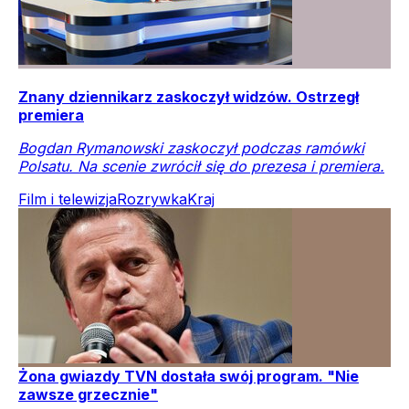
Znany dziennikarz zaskoczył widzów. Ostrzegł
premiera
Bogdan Rymanowski zaskoczył podczas ramówki
Polsatu. Na scenie zwrócił się do prezesa i premiera.
Film i telewizja
Rozrywka
Kraj
Żona gwiazdy TVN dostała swój program. "Nie
zawsze grzecznie"