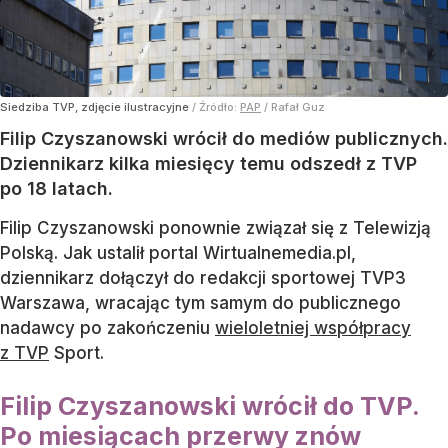
Siedziba TVP, zdjęcie ilustracyjne
/ Źródło:
PAP
/
Rafał Guz
Filip Czyszanowski wrócił do mediów publicznych.
Dziennikarz kilka miesięcy temu odszedł z TVP
po 18 latach.
Filip Czyszanowski ponownie związał się z Telewizją
Polską. Jak ustalił portal Wirtualnemedia.pl,
dziennikarz dołączył do redakcji sportowej TVP3
Warszawa, wracając tym samym do publicznego
nadawcy po zakończeniu
wieloletniej współpracy
z TVP
Sport.
Filip Czyszanowski wrócił do TVP.
Po miesiącach przerwy znów