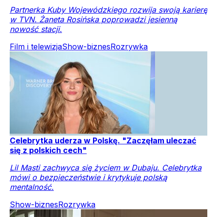
Partnerka Kuby Wojewódzkiego rozwija swoją karierę
w TVN. Żaneta Rosińska poprowadzi jesienną
nowość stacji.
Film i telewizja
Show-biznes
Rozrywka
Celebrytka uderza w Polskę. "Zaczęłam uleczać
się z polskich cech"
Lil Masti zachwyca się życiem w Dubaju. Celebrytka
mówi o bezpieczeństwie i krytykuje polską
mentalność.
Show-biznes
Rozrywka