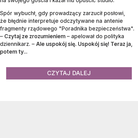
na swojego gościa i kazał mu opuścić studio.
Spór wybuchł, gdy prowadzący zarzucił posłowi,
że błędnie interpretuje odczytywane na antenie
fragmenty rządowego "Poradnika bezpieczeństwa".
–
Czytaj ze zrozumieniem
– apelował do polityka
dziennikarz. –
Ale uspokój się. Uspokój się! Teraz ja,
potem ty
...
CZYTAJ DALEJ