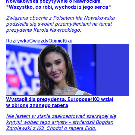
Nowakowska pozytywnie o Nawrockim.
"Wszystko, co robi, wychodzi z jego serca"
Związana obecnie z Polsatem Ida Nowakowska
podzieliła się swoimi przemyśleniami na temat
prezydenta Karola Nawrockiego.
Rozrywka
Gwiazdy
Opinie
Kraj
Wystąpił dla prezydenta. Europoseł KO wziął
w obronę znanego rapera
Nie jestem w stanie zaakceptować szerzącej się
krytyki wobec tego artysty – stwierdził Bogdan
Zdrojewski z KO. Chodzi o rapera Eldo.