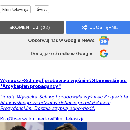
Film i telewizja
Świat
SKOMENTUJ
UDOSTĘPNIJ
22
Obserwuj nas
w
Google News
Dodaj jako
źródło w Google
Wysocka-Schnepf próbowała wyśmiać Stanowskiego.
"Arcykapłan propagandy"
Dorota Wysocka-Schnepf próbowała wyśmiać Krzysztofa
Stanowskiego za udział w debacie przed Pałacem
Prezydenckim. Dostała szybką odpowiedź.
Kraj
Obserwator mediów
Film i telewizja