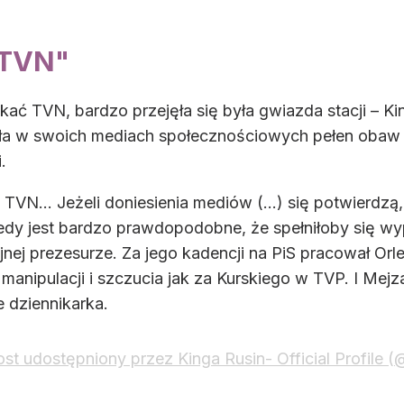
 TVN"
zekać TVN, bardzo przejęła się była gwiazda stacji – K
 w swoich mediach społecznościowych pełen obaw po
.
VN… Jeżeli doniesienia mediów (...) się potwierdzą,
dy jest bardzo prawdopodobne, że spełniłoby się wy
nej prezesurze. Za jego kadencji na PiS pracował Orle
 manipulacji i szczucia jak za Kurskiego w TVP. I Me
e dziennikarka.
st udostępniony przez Kinga Rusin- Official Profile (