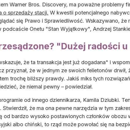
oncern Warner Bros. Discovery, ma poważne problemy 
 o sprzedaży stacji.
W kwestii potencjalnego nabywcy 
yglądać się Prawo i Sprawiedliwość. Wskazywano, że 
 w podcaście Onetu "Stan Wyjątkowy", Andrzej Stankie
rzesądzone? "Dużej radości u 
 wskazuje, że ta transakcja jest już dogadana" i wspom
cz przyznał, że w jednym ze swoich felietonów drwił, 
jestem trochę bliższy prawdy. Jakiś miks tych rozwią
dzieć, że niemal pewny – powiedział.
programie od innego dziennikarza, Kamila Dziubki. Ten
 Stwierdził, że ma ona pewne narzędzia w tym zakresie
sję od bardzo wysoko postawionych członków obozu wł
osyjski albo chiński, to rząd może powołać się na be