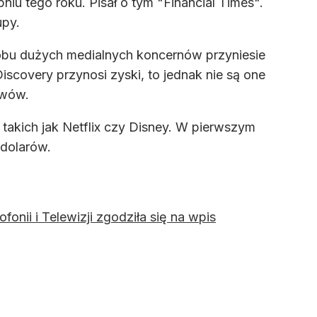
iu tego roku. Pisał o tym "Financial Times".
upy.
 obu dużych medialnych koncernów przyniesie
Discovery przynosi zyski, to jednak nie są one
ywów.
akich jak Netflix czy Disney. W pierwszym
 dolarów.
onii i Telewizji zgodziła się na wpis