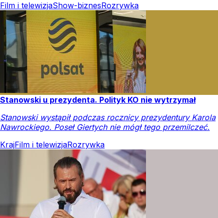
Film i telewizja
Show-biznes
Rozrywka
Stanowski u prezydenta. Polityk KO nie wytrzymał
Stanowski wystąpił podczas rocznicy prezydentury Karola
Nawrockiego. Poseł Giertych nie mógł tego przemilczeć.
Kraj
Film i telewizja
Rozrywka