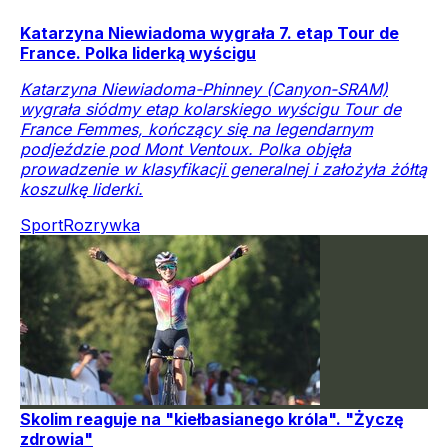
Katarzyna Niewiadoma wygrała 7. etap Tour de
France. Polka liderką wyścigu
Katarzyna Niewiadoma-Phinney (Canyon-SRAM)
wygrała siódmy etap kolarskiego wyścigu Tour de
France Femmes, kończący się na legendarnym
podjeździe pod Mont Ventoux. Polka objęła
prowadzenie w klasyfikacji generalnej i założyła żółtą
koszulkę liderki.
Sport
Rozrywka
Skolim reaguje na "kiełbasianego króla". "Życzę
zdrowia"