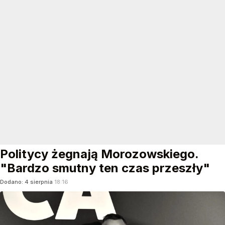
Politycy żegnają Morozowskiego.
"Bardzo smutny ten czas przeszły"
Dodano:
4
sierpnia
18:16