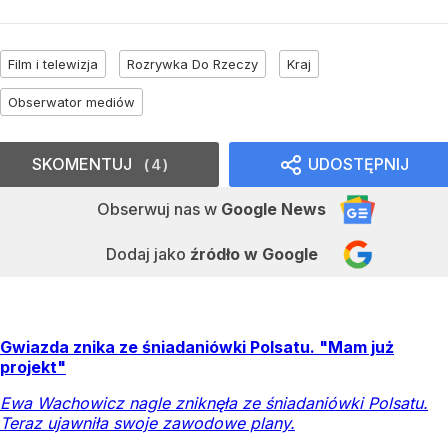
Film i telewizja
Rozrywka Do Rzeczy
Kraj
Obserwator mediów
SKOMENTUJ
UDOSTĘPNIJ
4
Obserwuj nas
w
Google News
Dodaj jako
źródło w Google
Gwiazda znika ze śniadaniówki Polsatu. "Mam już
projekt"
Ewa Wachowicz nagle zniknęła ze śniadaniówki Polsatu.
Teraz ujawniła swoje zawodowe plany.