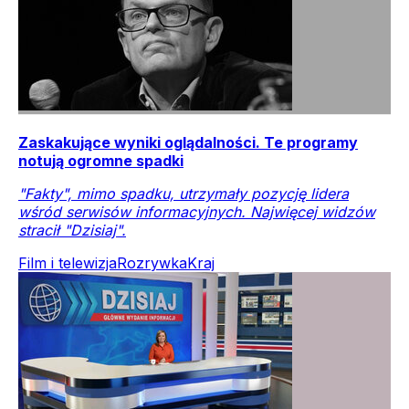
Zaskakujące wyniki oglądalności. Te programy
notują ogromne spadki
"Fakty", mimo spadku, utrzymały pozycję lidera
wśród serwisów informacyjnych. Najwięcej widzów
stracił "Dzisiaj".
Film i telewizja
Rozrywka
Kraj