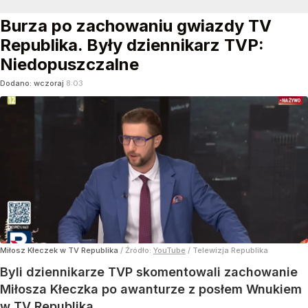
Burza po zachowaniu gwiazdy TV
Republika. Były dziennikarz TVP:
Niedopuszczalne
Dodano:
wczoraj
8:03
Miłosz Kłeczek w TV Republika
/ Źródło:
YouTube
/
Telewizja Republika
Byli dziennikarze TVP skomentowali zachowanie
Miłosza Kłeczka po awanturze z posłem Wnukiem
w TV Republika.