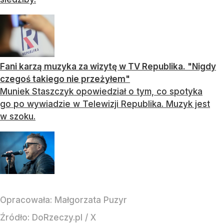
Fani karzą muzyka za wizytę w TV Republika. "Nigdy
czegoś takiego nie przeżyłem"
Muniek Staszczyk opowiedział o tym, co spotyka
go po wywiadzie w Telewizji Republika. Muzyk jest
w szoku.
Opracowała:
Małgorzata Puzyr
Źródło:
DoRzeczy.pl
/
X