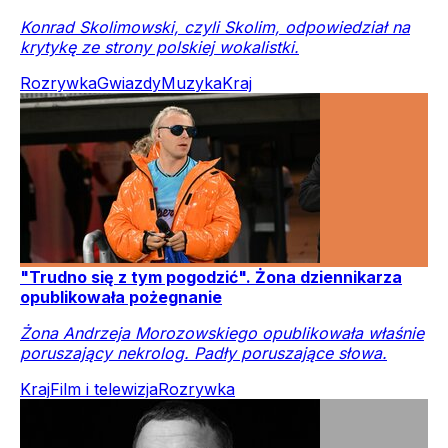
Konrad Skolimowski, czyli Skolim, odpowiedział na
krytykę ze strony polskiej wokalistki.
Rozrywka
Gwiazdy
Muzyka
Kraj
"Trudno się z tym pogodzić". Żona dziennikarza
opublikowała pożegnanie
Żona Andrzeja Morozowskiego opublikowała właśnie
poruszający nekrolog. Padły poruszające słowa.
Kraj
Film i telewizja
Rozrywka