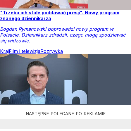
"Trzeba ich stale poddawać presji". Nowy program
znanego dziennikarza
Bogdan Rymanowski poprowadzi nowy program w
Polsacie. Dziennikarz zdradził, czego mogą spodziewać
się widzowie.
Kraj
Film i telewizja
Rozrywka