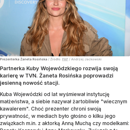
Prezenterka Żaneta Rosińska
/ Źródło:
PAP
/
Andrzej Jackowski
Partnerka Kuby Wojewódzkiego rozwija swoją
karierę w TVN. Żaneta Rosińska poprowadzi
jesienną nowość stacji.
Kuba Wojewódzki od lat wyśmiewał instytucję
małżeństwa, a siebie nazywał żartobliwie "wiecznym
kawalerem". Choć prezenter chroni swoją
prywatność, w mediach było głośno o kilku jego
związkach m.in. z aktorką Anną Muchą czy modelkami: