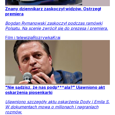
Znany dziennikarz zaskoczył widzów. Ostrzegł
premiera
Bogdan Rymanowski zaskoczył podczas ramówki
Polsatu. Na scenie zwrócił się do prezesa i premiera.
Film i telewizja
Rozrywka
Kraj
"Nie sądzisz, że nas podp***ala?" Ujawniono akt
oskarżenia piosenkarki
Ujawniono szczegóły aktu oskarżenia Dody i Emila S.
W dokumentach mowa o milionach i nagraniach
rozmów.