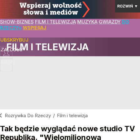
ROZWIŃ
▼
SHOW-BIZNES
FILM I TELEWIZJA
MUZYKA
GWIAZDY
DO
RZECZY+
WSPIERAJ
SUBSKRYBUJ
FILM I TELEWIZJA
ZALOGUJ
MENU
Rozrywka Do Rzeczy
/
Film i telewizja
Tak będzie wyglądać nowe studio TV
Republika. "Wielomilionowa