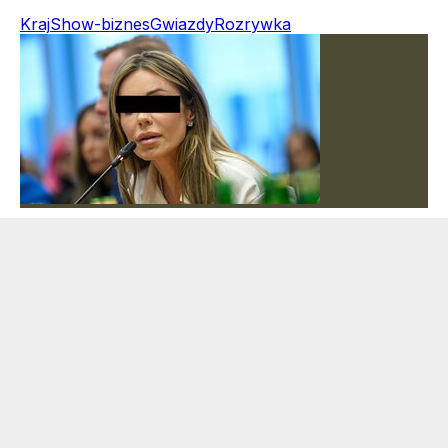
Kraj
Show-biznes
Gwiazdy
Rozrywka