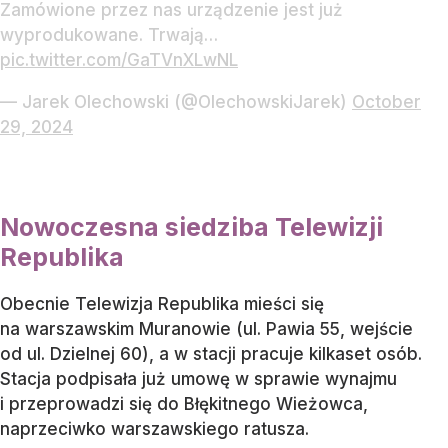
Zamówione przez nas urządzenie jest już
wyprodukowane. Trwają…
pic.twitter.com/GaTVnXLwNL
— Jarek Olechowski (@OlechowskiJarek)
October
29, 2024
Nowoczesna siedziba Telewizji
Republika
Obecnie Telewizja Republika mieści się
na warszawskim Muranowie (ul. Pawia 55, wejście
od ul. Dzielnej 60), a w stacji pracuje kilkaset osób.
Stacja podpisała już umowę w sprawie wynajmu
i przeprowadzi się do Błękitnego Wieżowca,
naprzeciwko warszawskiego ratusza.