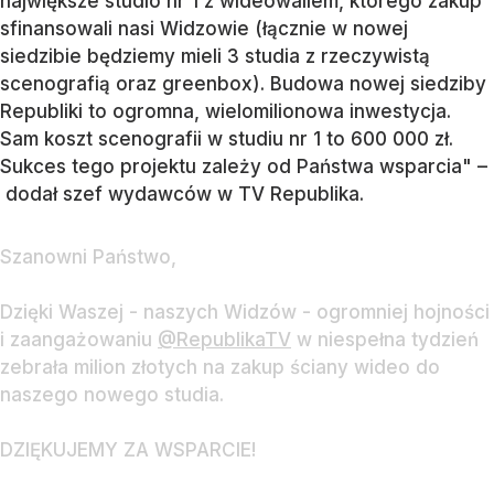
największe studio nr 1 z wideowallem, którego zakup
sfinansowali nasi Widzowie (łącznie w nowej
siedzibie będziemy mieli 3 studia z rzeczywistą
scenografią oraz greenbox). Budowa nowej siedziby
Republiki to ogromna, wielomilionowa inwestycja.
Sam koszt scenografii w studiu nr 1 to 600 000 zł.
Sukces tego projektu zależy od Państwa wsparcia" –
dodał szef wydawców w TV Republika.
Szanowni Państwo,
Dzięki Waszej - naszych Widzów - ogromniej hojności
i zaangażowaniu
@RepublikaTV
w niespełna tydzień
zebrała milion złotych na zakup ściany wideo do
naszego nowego studia.
DZIĘKUJEMY ZA WSPARCIE!