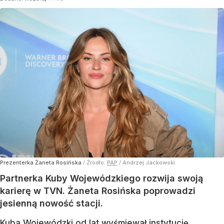
Prezenterka Żaneta Rosińska
/ Źródło:
PAP
/
Andrzej Jackowski
Partnerka Kuby Wojewódzkiego rozwija swoją
karierę w TVN. Żaneta Rosińska poprowadzi
jesienną nowość stacji.
Kuba Wojewódzki od lat wyśmiewał instytucję