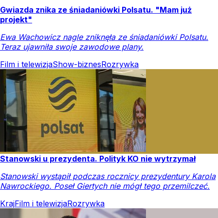
Gwiazda znika ze śniadaniówki Polsatu. "Mam już
projekt"
Ewa Wachowicz nagle zniknęła ze śniadaniówki Polsatu.
Teraz ujawniła swoje zawodowe plany.
Film i telewizja
Show-biznes
Rozrywka
Stanowski u prezydenta. Polityk KO nie wytrzymał
Stanowski wystąpił podczas rocznicy prezydentury Karola
Nawrockiego. Poseł Giertych nie mógł tego przemilczeć.
Kraj
Film i telewizja
Rozrywka