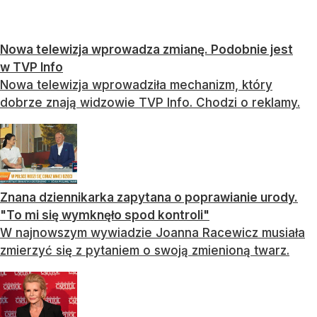
Nowa telewizja wprowadza zmianę. Podobnie jest
w TVP Info
Nowa telewizja wprowadziła mechanizm, który
dobrze znają widzowie TVP Info. Chodzi o reklamy.
Znana dziennikarka zapytana o poprawianie urody.
"To mi się wymknęło spod kontroli"
W najnowszym wywiadzie Joanna Racewicz musiała
zmierzyć się z pytaniem o swoją zmienioną twarz.