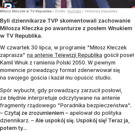
Miłosz Kłeczek w TV Republika
/ Źródło:
YouTube
/
Telewizja Republika
Byli dziennikarze TVP skomentowali zachowanie
Miłosza Kłeczka po awanturze z posłem Wnukiem
w TV Republika.
W czwartek 30 lipca, w programie "Miłosz Kłeczek
zaprasza"
na antenie Telewizji Republika
gościł poseł
Kamil Wnuk z ramienia Polski 2050. W pewnym
momencie prowadzący format zdenerwował się
na swojego gościa i kazał mu opuścić studio.
Spór wybuchł, gdy prowadzący zarzucił posłowi,
że błędnie interpretuje odczytywane na antenie
fragmenty rządowego "Poradnika bezpieczeństwa".
–
Czytaj ze zrozumieniem
– apelował do polityka
dziennikarz. –
Ale uspokój się. Uspokój się! Teraz ja,
potem ty
...