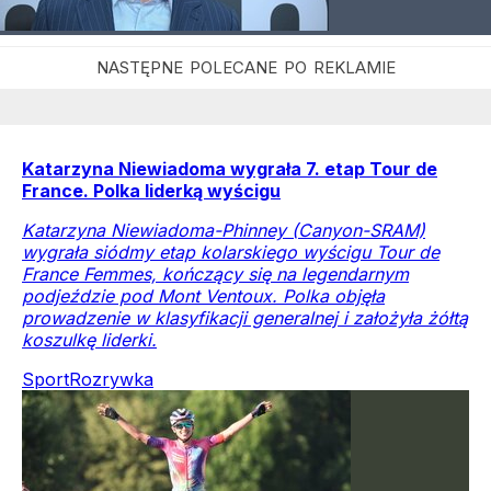
Katarzyna Niewiadoma wygrała 7. etap Tour de
France. Polka liderką wyścigu
Katarzyna Niewiadoma-Phinney (Canyon-SRAM)
wygrała siódmy etap kolarskiego wyścigu Tour de
France Femmes, kończący się na legendarnym
podjeździe pod Mont Ventoux. Polka objęła
prowadzenie w klasyfikacji generalnej i założyła żółtą
koszulkę liderki.
Sport
Rozrywka