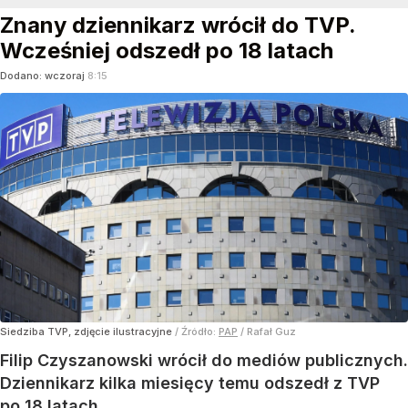
Znany dziennikarz wrócił do TVP.
Wcześniej odszedł po 18 latach
Dodano:
wczoraj
8:15
Siedziba TVP, zdjęcie ilustracyjne
/ Źródło:
PAP
/
Rafał Guz
Filip Czyszanowski wrócił do mediów publicznych.
Dziennikarz kilka miesięcy temu odszedł z TVP
po 18 latach.