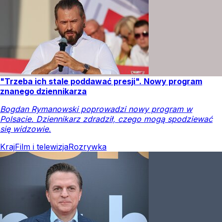
"Trzeba ich stale poddawać presji". Nowy program
znanego dziennikarza
Bogdan Rymanowski poprowadzi nowy program w
Polsacie. Dziennikarz zdradził, czego mogą spodziewać
się widzowie.
Kraj
Film i telewizja
Rozrywka