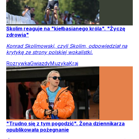
Skolim reaguje na "kiełbasianego króla". "Życzę
zdrowia"
Konrad Skolimowski, czyli Skolim, odpowiedział na
krytykę ze strony polskiej wokalistki.
Rozrywka
Gwiazdy
Muzyka
Kraj
"Trudno się z tym pogodzić". Żona dziennikarza
opublikowała pożegnanie