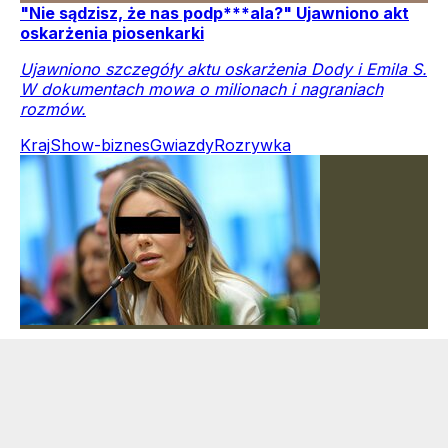
"Nie sądzisz, że nas podp***ala?" Ujawniono akt
oskarżenia piosenkarki
Ujawniono szczegóły aktu oskarżenia Dody i Emila S.
W dokumentach mowa o milionach i nagraniach
rozmów.
Kraj
Show-biznes
Gwiazdy
Rozrywka