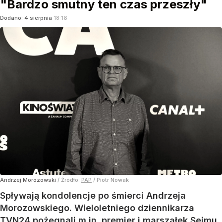
"Bardzo smutny ten czas przeszły"
Dodano:
4
sierpnia
18:16
Andrzej Morozowski
/ Źródło:
PAP
/
Piotr Nowak
Spływają kondolencje po śmierci Andrzeja
Morozowskiego. Wieloletniego dziennikarza
TVN24 pożegnali m.in. premier i marszałek Sejmu.