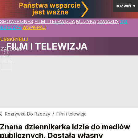
ROZWIŃ
▼
SHOW-BIZNES
FILM I TELEWIZJA
MUZYKA
GWIAZDY
DO
RZECZY+
WSPIERAJ
SUBSKRYBUJ
FILM I TELEWIZJA
ZALOGUJ
MENU
Rozrywka Do Rzeczy
/
Film i telewizja
Znana dziennikarka idzie do mediów
publicznych. Dostała własny