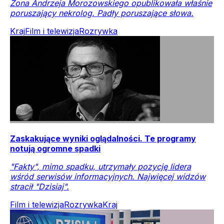
Żona Andrzeja Morozowskiego opublikowała właśnie
poruszający nekrolog. Padły poruszające słowa.
Kraj
Film i telewizja
Rozrywka
Zaskakujące wyniki oglądalności. Te programy
notują ogromne spadki
"Fakty", mimo spadku, utrzymały pozycję lidera
wśród serwisów informacyjnych. Najwięcej widzów
stracił "Dzisiaj".
Film i telewizja
Rozrywka
Kraj