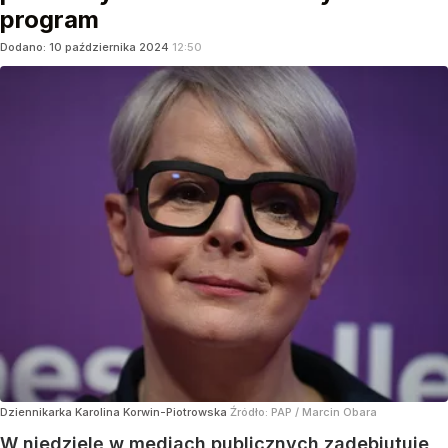
program
Dodano:
10
października
2024
12:50
Dziennikarka Karolina Korwin-Piotrowska
Źródło:
PAP
/
Marcin Obara
W niedzielę w mediach publicznych zadebiutuje