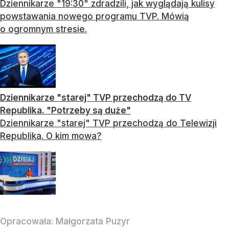
Dziennikarze "19:30" zdradzili, jak wyglądają kulisy
powstawania nowego programu TVP. Mówią
o ogromnym stresie.
Dziennikarze "starej" TVP przechodzą do TV
Republika. "Potrzeby są duże"
Dziennikarze "starej" TVP przechodzą do Telewizji
Republika. O kim mowa?
Opracowała:
Małgorzata Puzyr