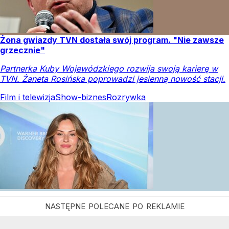
Żona gwiazdy TVN dostała swój program. "Nie zawsze
grzecznie"
Partnerka Kuby Wojewódzkiego rozwija swoją karierę w
TVN. Żaneta Rosińska poprowadzi jesienną nowość stacji.
Film i telewizja
Show-biznes
Rozrywka