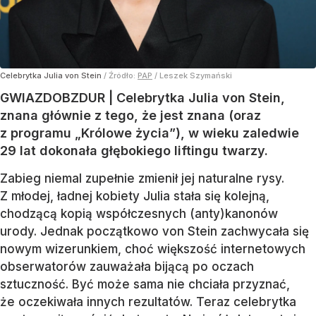
Celebrytka Julia von Stein
/ Źródło:
PAP
/
Leszek Szymański
GWIAZDOBZDUR | Celebrytka Julia von Stein,
znana głównie z tego, że jest znana (oraz
z programu „Królowe życia”), w wieku zaledwie
29 lat dokonała głębokiego liftingu twarzy.
Zabieg niemal zupełnie zmienił jej naturalne rysy.
Z młodej, ładnej kobiety Julia stała się kolejną,
chodzącą kopią współczesnych (anty)kanonów
urody. Jednak początkowo von Stein zachwycała się
nowym wizerunkiem, choć większość internetowych
obserwatorów zauważała bijącą po oczach
sztuczność. Być może sama nie chciała przyznać,
że oczekiwała innych rezultatów. Teraz celebrytka