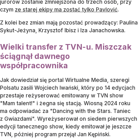
jurorów zostanie zmniejszona do trzech osób, przy
czym
ze starej ekipy ma zostać tylko Pavlović
.
Z kolei bez zmian mają pozostać prowadzący: Paulina
Sykut-Jeżyna, Krzysztof Ibisz i Iza Janachowska.
Wielki transfer z TVN-u. Miszczak
ściągnął dawnego
współpracownika
Jak dowiedział się portal Wirtualne Media, szeregi
Polsatu zasili Wojciech Iwański, który po 14 edycjach
przestaje reżyserować emitowany w TVN show
"Mam talent!" i żegna się stacją. Wiosną 2024 roku
ma odpowiadać za "Dancing with the Stars. Taniec
z Gwiazdami". Wyreżyserował on siedem pierwszych
edycji tanecznego show, kiedy emitował je jeszcze
TVN, później program przejął Jan Kępiński.