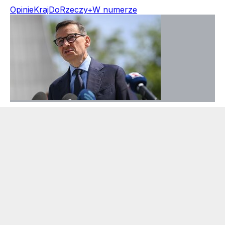
Opinie
Kraj
DoRzeczy+
W numerze