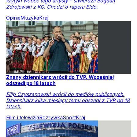
krytyki wobec tego artysty – stwierdził Bogdan
Zdrojewski z KO. Chodzi o rapera Eldo.
Opinie
Muzyka
Kraj
Znany dziennikarz wrócił do TVP. Wcześniej
odszedł po 18 latach
Filip Czyszanowski wrócił do mediów publicznych.
Dziennikarz kilka miesięcy temu odszedł z TVP po 18
latach.
Film i telewizja
Rozrywka
Sport
Kraj