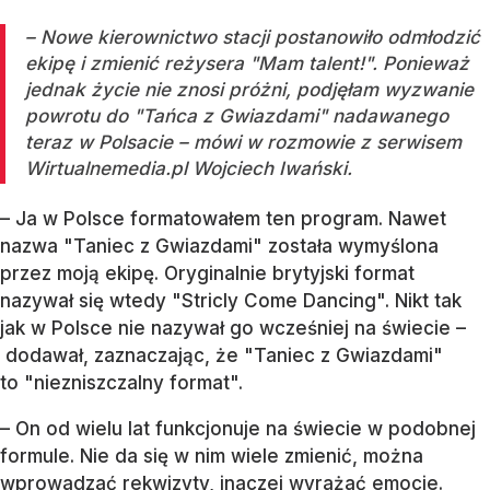
– Nowe kierownictwo stacji postanowiło odmłodzić
ekipę i zmienić reżysera "Mam talent!". Ponieważ
jednak życie nie znosi próżni, podjęłam wyzwanie
powrotu do "Tańca z Gwiazdami" nadawanego
teraz w Polsacie – mówi w rozmowie z serwisem
Wirtualnemedia.pl Wojciech Iwański.
– Ja w Polsce formatowałem ten program. Nawet
nazwa "Taniec z Gwiazdami" została wymyślona
przez moją ekipę. Oryginalnie brytyjski format
nazywał się wtedy "Stricly Come Dancing". Nikt tak
jak w Polsce nie nazywał go wcześniej na świecie –
dodawał, zaznaczając, że "Taniec z Gwiazdami"
to "niezniszczalny format".
– On od wielu lat funkcjonuje na świecie w podobnej
formule. Nie da się w nim wiele zmienić, można
wprowadzać rekwizyty, inaczej wyrażać emocje.