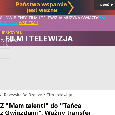
ROZWIŃ
▼
SHOW-BIZNES
FILM I TELEWIZJA
MUZYKA
GWIAZDY
DO
RZECZY+
WSPIERAJ
SUBSKRYBUJ
FILM I TELEWIZJA
ZALOGUJ
MENU
Rozrywka Do Rzeczy
/
Film i telewizja
Z "Mam talent!" do "Tańca
z Gwiazdami". Ważny transfer