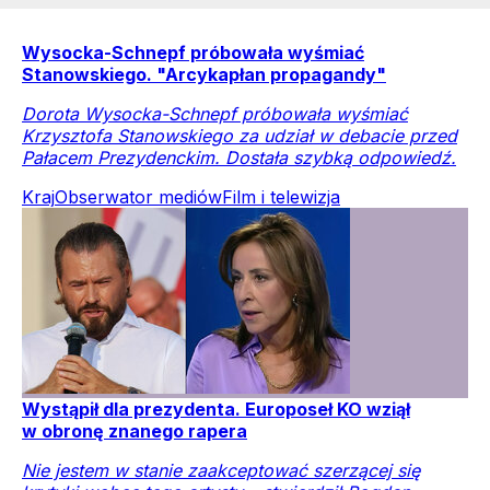
Wysocka-Schnepf próbowała wyśmiać
Stanowskiego. "Arcykapłan propagandy"
Dorota Wysocka-Schnepf próbowała wyśmiać
Krzysztofa Stanowskiego za udział w debacie przed
Pałacem Prezydenckim. Dostała szybką odpowiedź.
Kraj
Obserwator mediów
Film i telewizja
Wystąpił dla prezydenta. Europoseł KO wziął
w obronę znanego rapera
Nie jestem w stanie zaakceptować szerzącej się