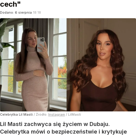
cech"
Dodano:
6
sierpnia
18:18
Celebrytka Lil Masti
/ Źródło:
Instagram
/
LilMasti
Lil Masti zachwyca się życiem w Dubaju.
Celebrytka mówi o bezpieczeństwie i krytykuje