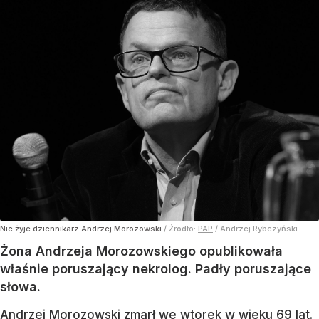
Nie żyje dziennikarz Andrzej Morozowski
/ Źródło:
PAP
/
Andrzej Rybczyński
Żona Andrzeja Morozowskiego opublikowała
właśnie poruszający nekrolog. Padły poruszające
słowa.
Andrzej Morozowski zmarł we wtorek w wieku 69 lat.