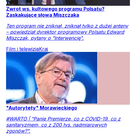
Zwrot ws. kultowego programu Polsatu?
Zaskakujące słowa Miszczaka
Ten program nie zniknął, zniknął tylko z dużej anteny
– powiedział dyrektor programowy Polsatu Edward
Miszczak, pytany o "Interwencję".
Film i telewizja
Kraj
"Autorytety" Morawieckiego
#WARTO | "Panie Premierze, co z COVID-19, co z
sanitaryzmem, co z 200 tys. nadmiarowych
zgonów?".