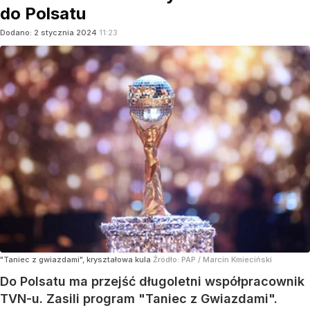
do Polsatu
Dodano:
2
stycznia
2024
11:23
"Taniec z gwiazdami", kryształowa kula
Źródło:
PAP
/
Marcin Kmieciński
Do Polsatu ma przejść długoletni współpracownik
TVN-u. Zasili program "Taniec z Gwiazdami".