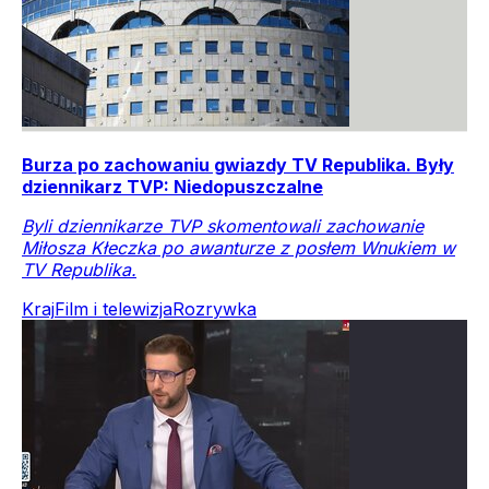
Burza po zachowaniu gwiazdy TV Republika. Były
dziennikarz TVP: Niedopuszczalne
Byli dziennikarze TVP skomentowali zachowanie
Miłosza Kłeczka po awanturze z posłem Wnukiem w
TV Republika.
Kraj
Film i telewizja
Rozrywka