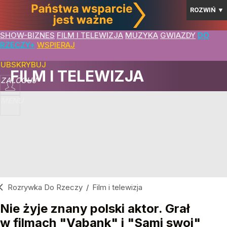
ROZWIŃ
▼
SHOW-BIZNES
FILM I TELEWIZJA
MUZYKA
GWIAZDY
DO
RZECZY+
WSPIERAJ
SUBSKRYBUJ
FILM I TELEWIZJA
ZALOGUJ
MENU
Rozrywka Do Rzeczy
/
Film i telewizja
Nie żyje znany polski aktor. Grał
w filmach "Vabank" i "Sami swoi"