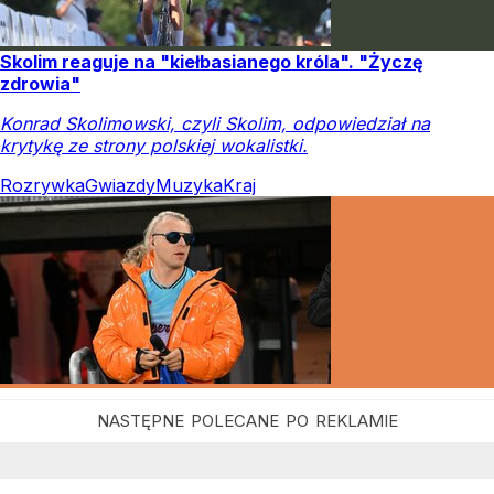
Skolim reaguje na "kiełbasianego króla". "Życzę
zdrowia"
Konrad Skolimowski, czyli Skolim, odpowiedział na
krytykę ze strony polskiej wokalistki.
Rozrywka
Gwiazdy
Muzyka
Kraj