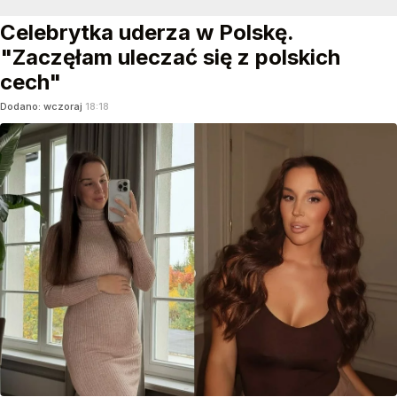
Celebrytka uderza w Polskę.
"Zaczęłam uleczać się z polskich
cech"
Dodano:
wczoraj
18:18