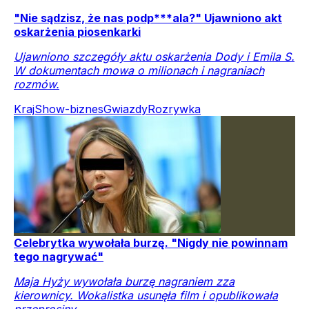
"Nie sądzisz, że nas podp***ala?" Ujawniono akt
oskarżenia piosenkarki
Ujawniono szczegóły aktu oskarżenia Dody i Emila S.
W dokumentach mowa o milionach i nagraniach
rozmów.
Kraj
Show-biznes
Gwiazdy
Rozrywka
Celebrytka wywołała burzę. "Nigdy nie powinnam
tego nagrywać"
Maja Hyży wywołała burzę nagraniem zza
kierownicy. Wokalistka usunęła film i opublikowała