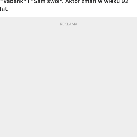
"Vabank" i "Sam swoi". Aktor zmarł w wieku 92
lat.