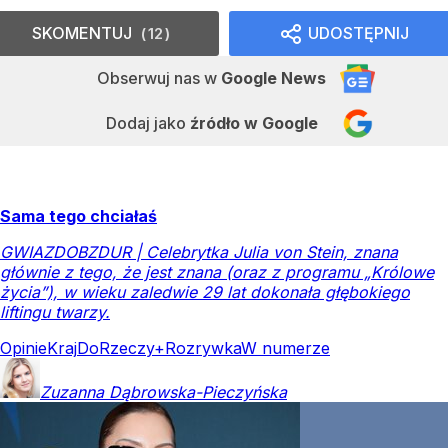
SKOMENTUJ
UDOSTĘPNIJ
12
Obserwuj nas
w
Google News
Dodaj jako
źródło w Google
Sama tego chciałaś
GWIAZDOBZDUR | Celebrytka Julia von Stein, znana
głównie z tego, że jest znana (oraz z programu „Królowe
życia”), w wieku zaledwie 29 lat dokonała głębokiego
liftingu twarzy.
Opinie
Kraj
DoRzeczy+
Rozrywka
W numerze
Zuzanna
Dąbrowska-Pieczyńska