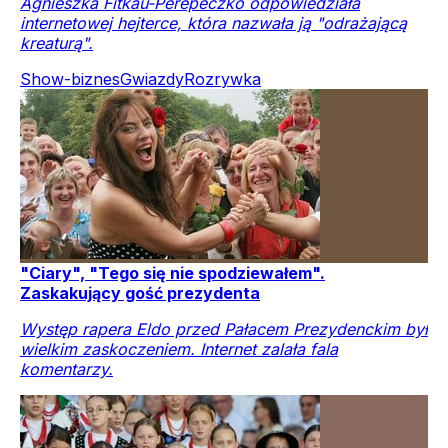
Agnieszka Fitkau-Perepeczko odpowiedziała
internetowej hejterce, która nazwała ją "odrażającą
kreaturą".
Show-biznes
Gwiazdy
Rozrywka
"Ciary", "Tego się nie spodziewałem".
Zaskakujący gość prezydenta
Występ rapera Eldo przed Pałacem Prezydenckim był
wielkim zaskoczeniem. Internet zalała fala
komentarzy.