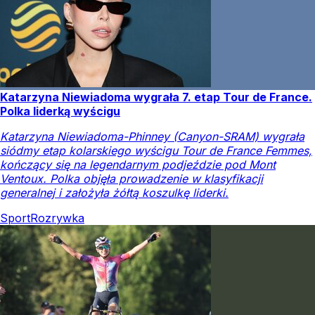
Katarzyna Niewiadoma wygrała 7. etap Tour de France.
Polka liderką wyścigu
Katarzyna Niewiadoma-Phinney (Canyon-SRAM) wygrała
siódmy etap kolarskiego wyścigu Tour de France Femmes,
kończący się na legendarnym podjeździe pod Mont
Ventoux. Polka objęła prowadzenie w klasyfikacji
generalnej i założyła żółtą koszulkę liderki.
Sport
Rozrywka