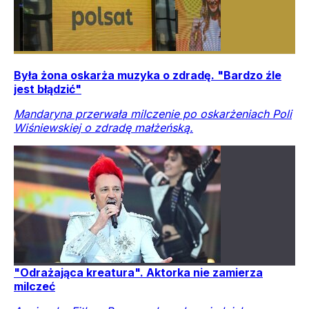
Była żona oskarża muzyka o zdradę. "Bardzo źle
jest błądzić"
Mandaryna przerwała milczenie po oskarżeniach Poli
Wiśniewskiej o zdradę małżeńską.
"Odrażająca kreatura". Aktorka nie zamierza
milczeć