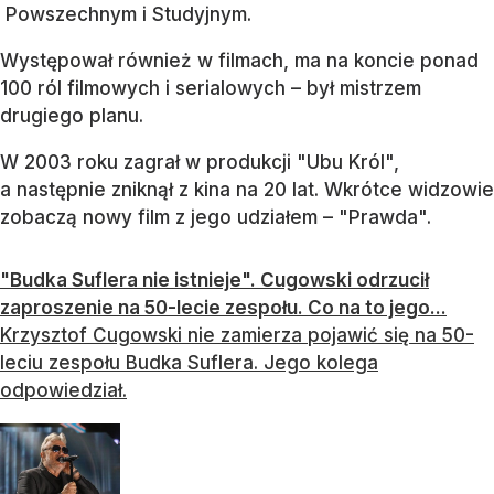
Powszechnym i Studyjnym.
Występował również w filmach, ma na koncie ponad
100 ról filmowych i serialowych – był mistrzem
drugiego planu.
W 2003 roku zagrał w produkcji "Ubu Król",
a następnie zniknął z kina na 20 lat. Wkrótce widzowie
zobaczą nowy film z jego udziałem – "Prawda".
"Budka Suflera nie istnieje". Cugowski odrzucił
zaproszenie na 50-lecie zespołu. Co na to jego...
Krzysztof Cugowski nie zamierza pojawić się na 50-
leciu zespołu Budka Suflera. Jego kolega
odpowiedział.