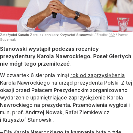
Założyciel Kanału Zero, dziennikarz Krzysztof Stanowski
/ Źródło:
PAP
/
Paweł
Supernak
Stanowski wystąpił podczas rocznicy
prezydentury Karola Nawrockiego. Poseł Giertych
nie mógł tego przemilczeć.
W czwartek 6 sierpnia minął
rok od zaprzysiężenia
Karola Nawrockiego na urząd prezydenta
Polski. Z tej
okazji przed Pałacem Prezydenckim zorganizowano
wydarzenie upamiętniające zaprzysiężenie Karola
Nawrockiego na prezydenta. Przemówienia wygłosili
m.in. prof. Andrzej Nowak, Rafał Ziemkiewicz
i Krzysztof Stanowski.
– Dla Karola Nawrockiego ta kampania była o tyle