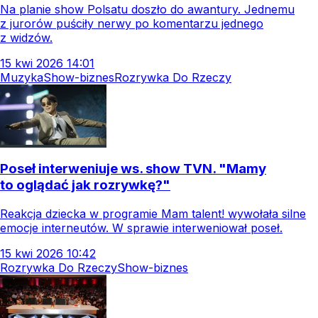
Na planie show Polsatu doszło do awantury. Jednemu
z jurorów puściły nerwy po komentarzu jednego
z widzów.
15
kwi
2026
14:01
Muzyka
Show-biznes
Rozrywka Do Rzeczy
Poseł interweniuje ws. show TVN. "Mamy
to oglądać jak rozrywkę?"
Reakcja dziecka w programie Mam talent! wywołała silne
emocje interneutów. W sprawie interweniował poseł.
15
kwi
2026
10:42
Rozrywka Do Rzeczy
Show-biznes