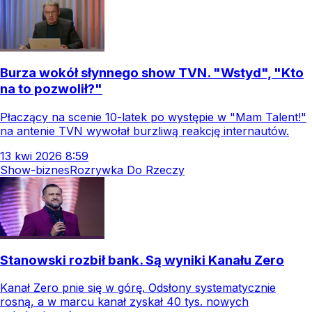
Burza wokół słynnego show TVN. "Wstyd", "Kto
na to pozwolił?"
Płaczący na scenie 10-latek po występie w "Mam Talent!"
na antenie TVN wywołał burzliwą reakcję internautów.
13
kwi
2026
8:59
Show-biznes
Rozrywka Do Rzeczy
Stanowski rozbił bank. Są wyniki Kanału Zero
Kanał Zero pnie się w górę. Odsłony systematycznie
rosną, a w marcu kanał zyskał 40 tys. nowych