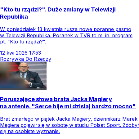
"Kto tu rządzi?". Duże zmiany w Telewizji
Republika
W poniedziałek 13 kwietnia rusza nowe poranne pasmo
w Telewizji Republika. Poranek w TVR to m. in. program
pt. "Kto tu rządzi?".
12
kwi
2026
17:53
Rozrywka Do Rzeczy
Poruszające słowa brata Jacka Magiery
na antenie. "Serce bije mi dzisiaj bardzo mocno"
Brat zmarłego w piątek Jacka Magiery, dziennikarz Marek
Magiera pojawił się w sobotę w studiu Polsat Sport. Zdobył
się na osobiste wyznanie.