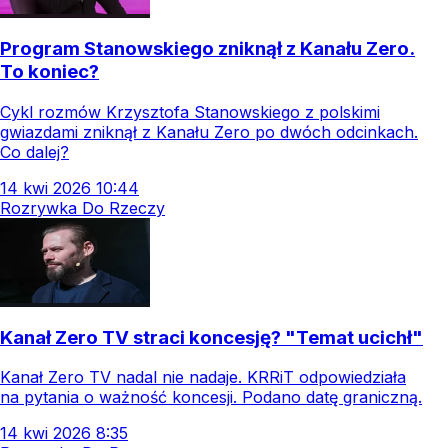
Program Stanowskiego zniknął z Kanału Zero.
To koniec?
Cykl rozmów Krzysztofa Stanowskiego z polskimi
gwiazdami zniknął z Kanału Zero po dwóch odcinkach.
Co dalej?
14
kwi
2026
10:44
Rozrywka Do Rzeczy
Kanał Zero TV straci koncesję? "Temat ucichł"
Kanał Zero TV nadal nie nadaje. KRRiT odpowiedziała
na pytania o ważność koncesji. Podano datę graniczną.
14
kwi
2026
8:35