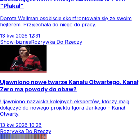
"Płakał"
Dorota Wellman osobiście skonfrontowała się ze swoim
hejterem. Przyjechała do niego do pracy.
13
kwi
2026
12:31
Show-biznes
Rozrywka Do Rzeczy
Ujawniono nowe twarze Kanału Otwartego. Kanał
Zero ma powody do obaw?
Ujawniono nazwiska kolejnych ekspertów, którzy mają
dołączyć do nowego projektu Igora Jankego – Kanał
Otwarty.
13
kwi
2026
10:28
Rozrywka Do Rzeczy