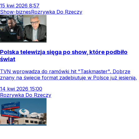
15
kwi
2026
8:57
Show-biznes
Rozrywka Do Rzeczy
Polska telewizja sięga po show, które podbiło
świat
TVN wprowadza do ramówki hit "Taskmaster". Dobrze
znany na świecie format zadebiutuje w Polsce już jesienią.
14
kwi
2026
15:00
Rozrywka Do Rzeczy