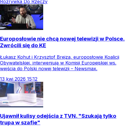
Rozrywka Do Rzeczy
Europosłowie nie chcą nowej telewizji w Polsce.
Zwrócili się do KE
Łukasz Kohut i Krzysztof Brejza, europosłowie Koalicji
Obywatelskiej, interweniują w Komisji Europejskiej ws.
wejścia do Polski nowej telewizji – Newsmax.
13
kwi
2026
15:12
Ujawnił kulisy odejścia z TVN. "Szukają tylko
trupa w szafie"