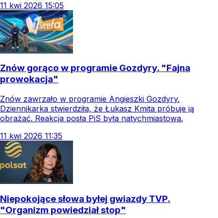
11
kwi
2026
15:05
Znów gorąco w programie Gozdyry. "Fajna
prowokacja"
Znów zawrzało w programie Angieszki Gozdyry.
Dziennikarka stwierdziła, że Łukasz Kmita próbuje ją
obrażać. Reakcja posła PiS była natychmiastowa.
11
kwi
2026
11:35
Niepokojące słowa byłej gwiazdy TVP.
"Organizm powiedział stop"