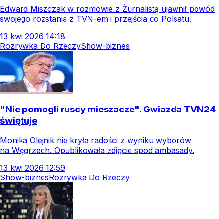
Edward Miszczak w rozmowie z Żurnalistą ujawnił powód
swojego rozstania z TVN-em i przejścia do Polsatu.
13
kwi
2026
14:18
Rozrywka Do Rzeczy
Show-biznes
"Nie pomogli ruscy mieszacze". Gwiazda TVN24
świętuje
Monika Olejnik nie kryła radości z wyniku wyborów
na Węgrzech. Opublikowała zdjęcie spod ambasady.
13
kwi
2026
12:59
Show-biznes
Rozrywka Do Rzeczy