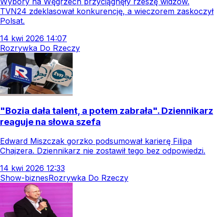
Wybory na Węgrzech przyciągnęły rzeszę widzów.
TVN24 zdeklasował konkurencję, a wieczorem zaskoczył
Polsat.
14
kwi
2026
14:07
Rozrywka Do Rzeczy
"Bozia dała talent, a potem zabrała". Dziennikarz
reaguje na słowa szefa
Edward Miszczak gorzko podsumował karierę Filipa
Chajzera. Dziennikarz nie zostawił tego bez odpowiedzi.
14
kwi
2026
12:33
Show-biznes
Rozrywka Do Rzeczy