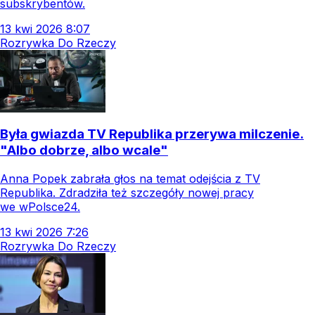
subskrybentów.
13
kwi
2026
8:07
Rozrywka Do Rzeczy
Była gwiazda TV Republika przerywa milczenie.
"Albo dobrze, albo wcale"
Anna Popek zabrała głos na temat odejścia z TV
Republika. Zdradziła też szczegóły nowej pracy
we wPolsce24.
13
kwi
2026
7:26
Rozrywka Do Rzeczy