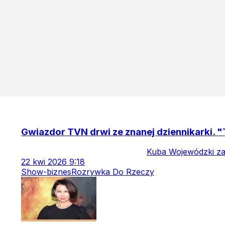
Gwiazdor TVN drwi ze znanej dziennikarki. "
Kuba Wojewódzki zak
22
kwi
2026
9:18
Show-biznes
Rozrywka Do Rzeczy