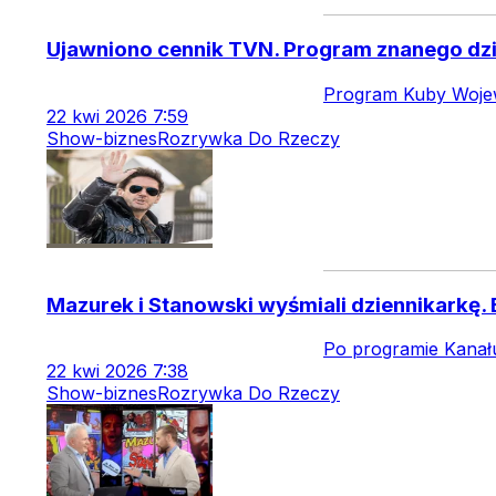
Ujawniono cennik TVN. Program znanego dzi
Program Kuby Wojewó
22
kwi
2026
7:59
Show-biznes
Rozrywka Do Rzeczy
Mazurek i Stanowski wyśmiali dziennikarkę.
Po programie Kanał
22
kwi
2026
7:38
Show-biznes
Rozrywka Do Rzeczy