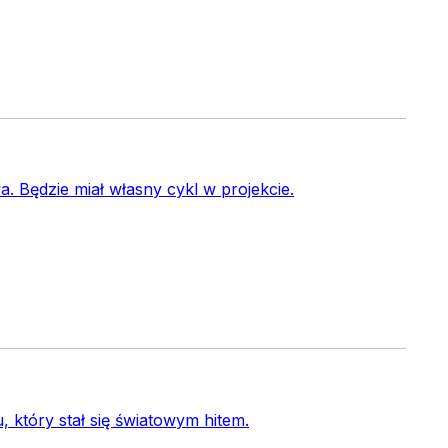
 Będzie miał własny cykl w projekcie.
który stał się światowym hitem.