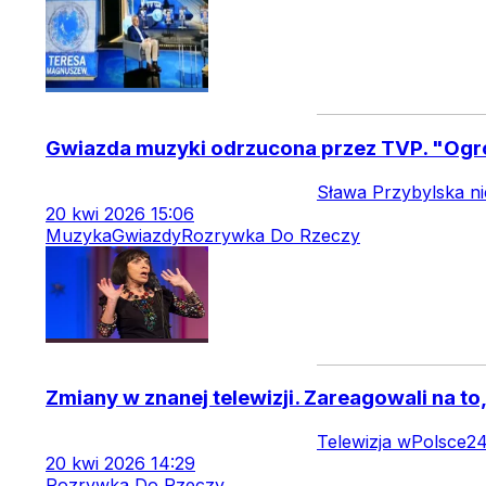
Gwiazda muzyki odrzucona przez TVP. "Ogr
Sława Przybylska ni
20
kwi
2026
15:06
Muzyka
Gwiazdy
Rozrywka Do Rzeczy
Zmiany w znanej telewizji. Zareagowali na to
Telewizja wPolsce2
20
kwi
2026
14:29
Rozrywka Do Rzeczy