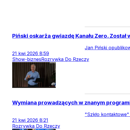
Piński oskarża gwiazdę Kanału Zero. Został
Jan Piński opubliko
21
kwi
2026
8:59
Show-biznes
Rozrywka Do Rzeczy
Wymiana prowadzących w znanym programi
"Szkło kontaktowe" 
21
kwi
2026
8:21
Rozrywka Do Rzeczy