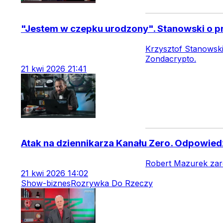
"Jestem w czepku urodzony". Stanowski o p
Krzysztof Stanowski
Zondacrypto.
21
kwi
2026
21:41
Atak na dziennikarza Kanału Zero. Odpowied
Robert Mazurek zare
21
kwi
2026
14:02
Show-biznes
Rozrywka Do Rzeczy