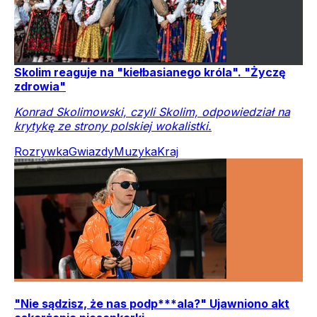
Skolim reaguje na "kiełbasianego króla". "Życzę
zdrowia"
Konrad Skolimowski, czyli Skolim, odpowiedział na
krytykę ze strony polskiej wokalistki.
Rozrywka
Gwiazdy
Muzyka
Kraj
"Nie sądzisz, że nas podp***ala?" Ujawniono akt