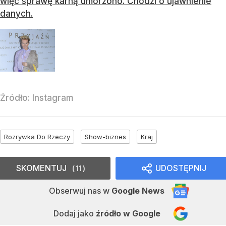
więc sprawę karną umorzono. Chodzi o ujawnienie
danych.
Źródło:
Instagram
Rozrywka Do Rzeczy
Show-biznes
Kraj
SKOMENTUJ
UDOSTĘPNIJ
11
Obserwuj nas
w
Google News
Dodaj jako
źródło w Google