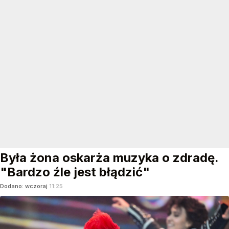
Była żona oskarża muzyka o zdradę.
"Bardzo źle jest błądzić"
Dodano:
wczoraj
11:25