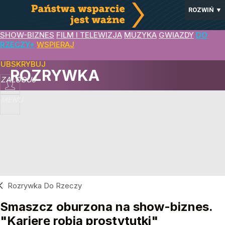
ROZWIŃ
▼
SHOW-BIZNES
FILM I TELEWIZJA
MUZYKA
GWIAZDY
DO
RZECZY+
WSPIERAJ
SUBSKRYBUJ
ROZRYWKA
ZALOGUJ
MENU
Rozrywka Do Rzeczy
Smaszcz oburzona na show-biznes.
"Karierę robią prostytutki"