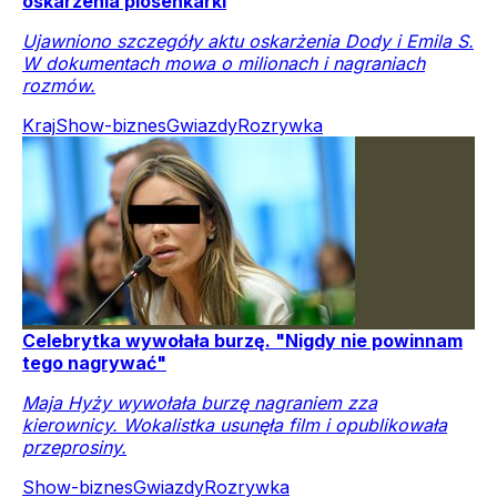
oskarżenia piosenkarki
Ujawniono szczegóły aktu oskarżenia Dody i Emila S.
W dokumentach mowa o milionach i nagraniach
rozmów.
Kraj
Show-biznes
Gwiazdy
Rozrywka
Celebrytka wywołała burzę. "Nigdy nie powinnam
tego nagrywać"
Maja Hyży wywołała burzę nagraniem zza
kierownicy. Wokalistka usunęła film i opublikowała
przeprosiny.
Show-biznes
Gwiazdy
Rozrywka