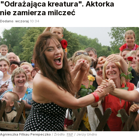
"Odrażająca kreatura". Aktorka
nie zamierza milczeć
Dodano:
wczoraj
10:34
Agnieszka Fitkau Perepeczko
/ Źródło:
PAP
/
Jerzy Undro