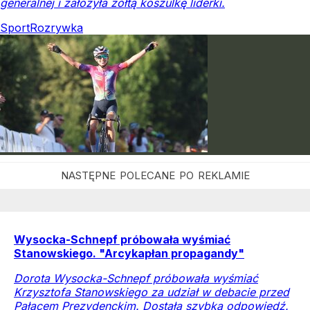
generalnej i założyła żółtą koszulkę liderki.
Sport
Rozrywka
Wysocka-Schnepf próbowała wyśmiać
Stanowskiego. "Arcykapłan propagandy"
Dorota Wysocka-Schnepf próbowała wyśmiać
Krzysztofa Stanowskiego za udział w debacie przed
Pałacem Prezydenckim. Dostała szybką odpowiedź.