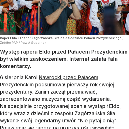
Raper Eldo i zespół Zagórzańska Siła na dziedzińcu Pałacu Prezydenckiego
/
Źródło:
PAP
/
Paweł Supernak
Występ rapera Eldo przed Pałacem Prezydenckim
był wielkim zaskoczeniem. Internet zalała fala
komentarzy.
6 sierpnia Karol
Nawrocki przed Pałacem
Prezydenckim
podsumował pierwszy rok swojej
prezydentury. Zanim zaczął przemawiać,
zaprezentowano muzyczną część wydarzenia.
Na specjalnie przygotowanej scenie wystąpił Eldo,
który wraz z dziećmi z zespołu Zagórzańska Siła
wykonał swój legendarny utwór "Nie pytaj o nią".
Pojawienie się rapera na uroczystości wywołało