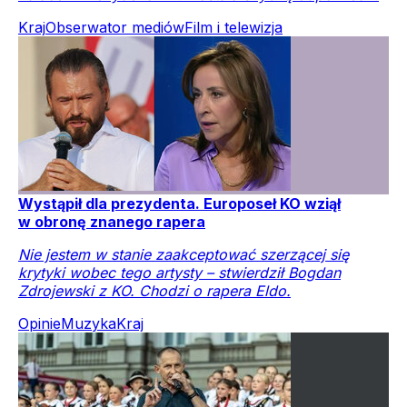
Kraj
Obserwator mediów
Film i telewizja
Wystąpił dla prezydenta. Europoseł KO wziął
w obronę znanego rapera
Nie jestem w stanie zaakceptować szerzącej się
krytyki wobec tego artysty – stwierdził Bogdan
Zdrojewski z KO. Chodzi o rapera Eldo.
Opinie
Muzyka
Kraj