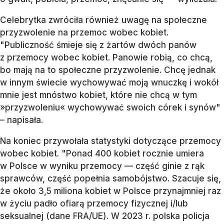
Celebrytka zwróciła również uwagę na społeczne
przyzwolenie na przemoc wobec kobiet.
"Publiczność śmieje się z żartów dwóch panów
z przemocy wobec kobiet. Panowie robią, co chcą,
bo mają na to społeczne przyzwolenie. Chcę jednak
w innym świecie wychowywać moją wnuczkę i wokół
mnie jest mnóstwo kobiet, które nie chcą w tym
»przyzwoleniu« wychowywać swoich córek i synów"
– napisała.
Na koniec przywołała statystyki dotyczące przemocy
wobec kobiet. "Ponad 400 kobiet rocznie umiera
w Polsce w wyniku przemocy — część ginie z rąk
sprawców, część popełnia samobójstwo. Szacuje się,
że około 3,5 miliona kobiet w Polsce przynajmniej raz
w życiu padło ofiarą przemocy fizycznej i/lub
seksualnej (dane FRA/UE). W 2023 r. polska policja