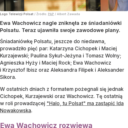
Logo Telewizji Polsat
/ Źródło:
PAP
/
Albert Zawada
Ewa Wachowicz nagle zniknęła ze śniadaniówki
Polsatu. Teraz ujawniła swoje zawodowe plany.
Śniadaniówkę Polsatu, jeszcze do niedawna,
prowadziło pięć par: Katarzyna Cichopek i Maciej
Kurzajewski; Paulina Sykut-Jeżyna i Tomasz Wolny;
Agnieszka Hyży i Maciej Rock; Ewa Wachowicz
i Krzysztof Ibisz oraz Aleksandra Filipek i Aleksander
Sikora.
W ostatnich dniach z formatem pożegnali się jednak
Cichopek, Kurzajewski oraz Wachowicz. Tę ostatnią
w roli prowadzącej
"Halo, tu Polsat" ma zastąpić Ida
Nowakowska
.
Ewa Wachowicz rozwiewa