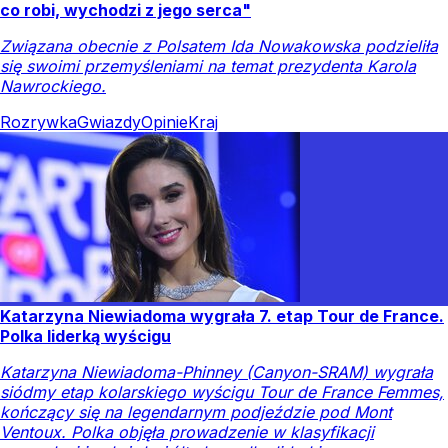
co robi, wychodzi z jego serca"
Związana obecnie z Polsatem Ida Nowakowska podzieliła
się swoimi przemyśleniami na temat prezydenta Karola
Nawrockiego.
Rozrywka
Gwiazdy
Opinie
Kraj
Katarzyna Niewiadoma wygrała 7. etap Tour de France.
Polka liderką wyścigu
Katarzyna Niewiadoma-Phinney (Canyon-SRAM) wygrała
siódmy etap kolarskiego wyścigu Tour de France Femmes,
kończący się na legendarnym podjeździe pod Mont
Ventoux. Polka objęła prowadzenie w klasyfikacji