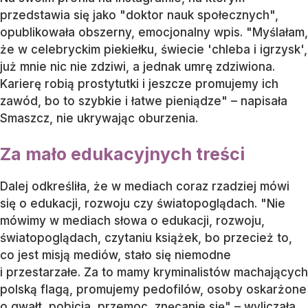
przedstawia się jako "doktor nauk społecznych",
opublikowała obszerny, emocjonalny wpis. "Myślałam,
że w celebryckim piekiełku, świecie 'chleba i igrzysk',
już mnie nic nie zdziwi, a jednak umrę zdziwiona.
Karierę robią prostytutki i jeszcze promujemy ich
zawód, bo to szybkie i łatwe pieniądze" – napisała
Smaszcz, nie ukrywając oburzenia.
Za mało edukacyjnych treści
Dalej odkreśliła, że w mediach coraz rzadziej mówi
się o edukacji, rozwoju czy światopoglądach. "Nie
mówimy w mediach słowa o edukacji, rozwoju,
światopoglądach, czytaniu książek, bo przecież to,
co jest misją mediów, stało się niemodne
i przestarzałe. Za to mamy kryminalistów machających
polską flagą, promujemy pedofilów, osoby oskarżone
o gwałt, pobicia, przemoc, znęcanie się" – wyliczała.