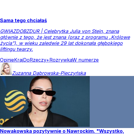
Sama tego chciałaś
GWIAZDOBZDUR | Celebrytka Julia von Stein, znana
głównie z tego, że jest znana (oraz z programu „Królowe
życia”), w wieku zaledwie 29 lat dokonała głębokiego
liftingu twarzy.
Opinie
Kraj
DoRzeczy+
Rozrywka
W numerze
Zuzanna
Dąbrowska-Pieczyńska
Nowakowska pozytywnie o Nawrockim. "Wszystko,