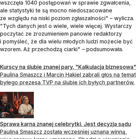
wszczęła 1040 postępowań w sprawie zgwałcenia,
ale statystyki te są mocno niedoszacowane
ze względu na niski poziom zgłaszalności" – wylicza.
"Tych danych jest o wiele, wiele więcej. Wystarczy
poczytać ze zrozumieniem panowie redaktorzy
i pomyśleć, że dla wielu młodych ludzi możecie być
wzorem. Aż przechodzą ciarki" – podsumowała.
Kurscy na ślubie znanej pary. "Kalkulacja biznesowa"
Paulina Smaszcz i Marcin Hakiel zabrali głos na temat
byłego prezesa TVP na ślubie ich byłych partnerów.
Sprawa karna znanej celebrytki. Jest decyzja sądu
Paulina Smaszcz została wcześniej uznana winną,