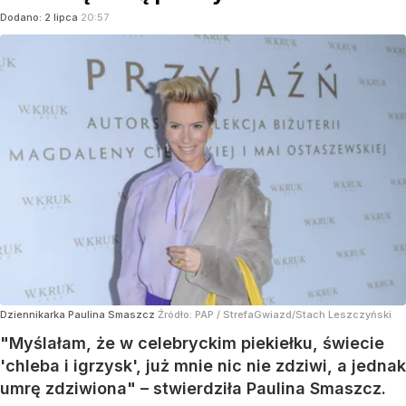
Dodano:
2
lipca
20:57
Dziennikarka Paulina Smaszcz
Źródło:
PAP
/
StrefaGwiazd/Stach Leszczyński
"Myślałam, że w celebryckim piekiełku, świecie
'chleba i igrzysk', już mnie nic nie zdziwi, a jednak
umrę zdziwiona" – stwierdziła Paulina Smaszcz.