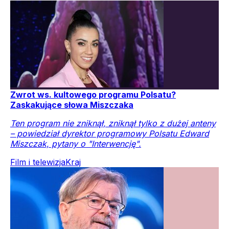
Zwrot ws. kultowego programu Polsatu?
Zaskakujące słowa Miszczaka
Ten program nie zniknął, zniknął tylko z dużej anteny
– powiedział dyrektor programowy Polsatu Edward
Miszczak, pytany o "Interwencję".
Film i telewizja
Kraj