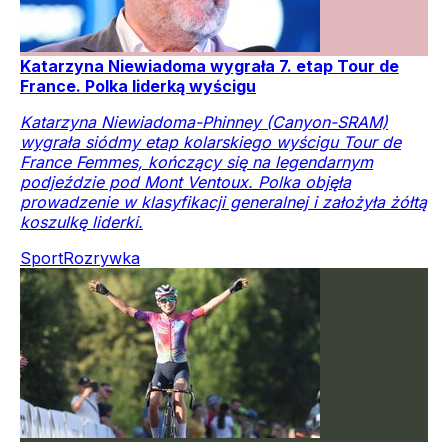
Katarzyna Niewiadoma wygrała 7. etap Tour de
France. Polka liderką wyścigu
Katarzyna Niewiadoma-Phinney (Canyon-SRAM)
wygrała siódmy etap kolarskiego wyścigu Tour de
France Femmes, kończący się na legendarnym
podjeździe pod Mont Ventoux. Polka objęła
prowadzenie w klasyfikacji generalnej i założyła żółtą
koszulkę liderki.
Sport
Rozrywka