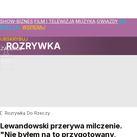
ROZWIŃ
▼
SHOW-BIZNES
FILM I TELEWIZJA
MUZYKA
GWIAZDY
DO
RZECZY+
WSPIERAJ
SUBSKRYBUJ
ROZRYWKA
ZALOGUJ
MENU
Rozrywka Do Rzeczy
Lewandowski przerywa milczenie.
"Nie byłem na to przygotowany,