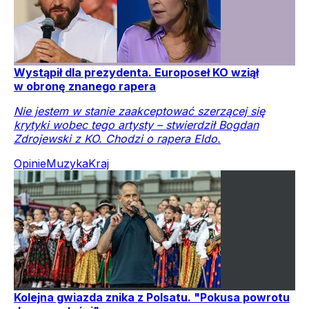
Wystąpił dla prezydenta. Europoseł KO wziął
w obronę znanego rapera
Nie jestem w stanie zaakceptować szerzącej się
krytyki wobec tego artysty – stwierdził Bogdan
Zdrojewski z KO. Chodzi o rapera Eldo.
Opinie
Muzyka
Kraj
Kolejna gwiazda znika z Polsatu. "Pokusa powrotu