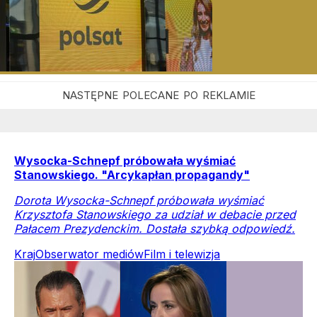
Wysocka-Schnepf próbowała wyśmiać
Stanowskiego. "Arcykapłan propagandy"
Dorota Wysocka-Schnepf próbowała wyśmiać
Krzysztofa Stanowskiego za udział w debacie przed
Pałacem Prezydenckim. Dostała szybką odpowiedź.
Kraj
Obserwator mediów
Film i telewizja