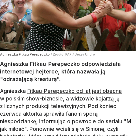
Agnieszka Fitkau Perepeczko
/ Źródło:
PAP
/
Jerzy Undro
Agnieszka Fitkau-Perepeczko odpowiedziała
internetowej hejterce, która nazwała ją
"odrażającą kreaturą".
Agnieszka
Fitkau-Perepeczko od lat jest obecna
w polskim show-biznesie
, a widzowie kojarzą ją
z licznych produkcji telewizyjnych. Pod koniec
czerwca aktorka sprawiła fanom sporą
niespodziankę, informując o powrocie do serialu "M
jak miłość". Ponownie wcieli się w Simonę, czyli