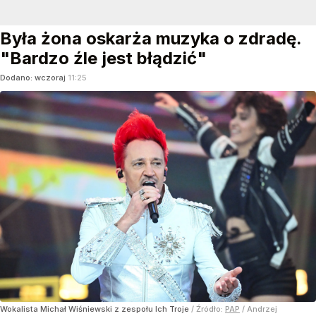
Była żona oskarża muzyka o zdradę.
"Bardzo źle jest błądzić"
Dodano:
wczoraj
11:25
Wokalista Michał Wiśniewski z zespołu Ich Troje
/ Źródło:
PAP
/
Andrzej