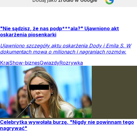
"Nie sądzisz, że nas podp***ala?" Ujawniono akt
oskarżenia piosenkarki
Ujawniono szczegóły aktu oskarżenia Dody i Emila S. W
dokumentach mowa o milionach i nagraniach rozmów.
Kraj
Show-biznes
Gwiazdy
Rozrywka
Celebrytka wywołała burzę. "Nigdy nie powinnam tego
nagrywać"