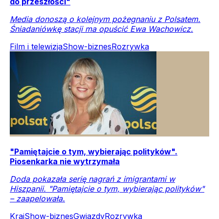
do przeszłości"
Media donoszą o kolejnym pożegnaniu z Polsatem.
Śniadaniówkę stacji ma opuścić Ewa Wachowicz.
Film i telewizja
Show-biznes
Rozrywka
"Pamiętajcie o tym, wybierając polityków".
Piosenkarka nie wytrzymała
Doda pokazała serię nagrań z imigrantami w
Hiszpanii. "Pamiętajcie o tym, wybierając polityków"
– zaapelowała.
Kraj
Show-biznes
Gwiazdy
Rozrywka