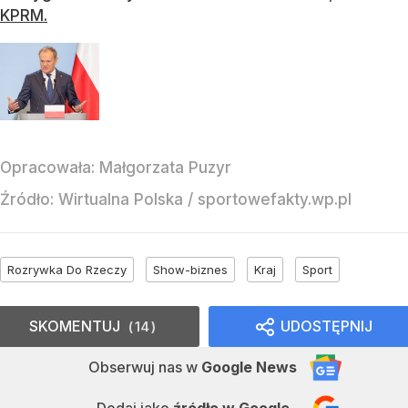
KPRM.
Opracowała:
Małgorzata Puzyr
Źródło:
Wirtualna Polska
/
sportowefakty.wp.pl
Rozrywka Do Rzeczy
Show-biznes
Kraj
Sport
SKOMENTUJ
UDOSTĘPNIJ
14
Obserwuj nas
w
Google News
Dodaj jako
źródło w Google