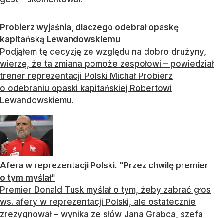
Probierz wyjaśnia, dlaczego odebrał opaskę
kapitańską Lewandowskiemu
Podjąłem tę decyzję ze względu na dobro drużyny,
wierzę, że ta zmiana pomoże zespołowi – powiedział
trener reprezentacji Polski Michał Probierz
o odebraniu opaski kapitańskiej Robertowi
Lewandowskiemu.
Afera w reprezentacji Polski. "Przez chwilę premier
o tym myślał"
Premier Donald Tusk myślał o tym, żeby zabrać głos
ws. afery w reprezentacji Polski, ale ostatecznie
zrezygnował – wynika ze słów Jana Grabca, szefa