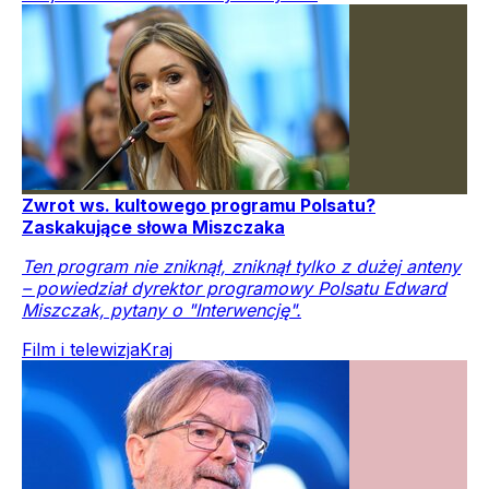
Zwrot ws. kultowego programu Polsatu?
Zaskakujące słowa Miszczaka
Ten program nie zniknął, zniknął tylko z dużej anteny
– powiedział dyrektor programowy Polsatu Edward
Miszczak, pytany o "Interwencję".
Film i telewizja
Kraj