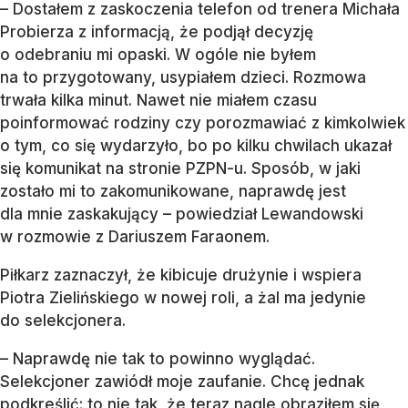
– Dostałem z zaskoczenia telefon od trenera Michała
Probierza z informacją, że podjął decyzję
o odebraniu mi opaski. W ogóle nie byłem
na to przygotowany, usypiałem dzieci. Rozmowa
trwała kilka minut. Nawet nie miałem czasu
poinformować rodziny czy porozmawiać z kimkolwiek
o tym, co się wydarzyło, bo po kilku chwilach ukazał
się komunikat na stronie PZPN-u. Sposób, w jaki
zostało mi to zakomunikowane, naprawdę jest
dla mnie zaskakujący – powiedział Lewandowski
w rozmowie z Dariuszem Faraonem.
Piłkarz zaznaczył, że kibicuje drużynie i wspiera
Piotra Zielińskiego w nowej roli, a żal ma jedynie
do selekcjonera.
– Naprawdę nie tak to powinno wyglądać.
Selekcjoner zawiódł moje zaufanie. Chcę jednak
podkreślić: to nie tak, że teraz nagle obraziłem się