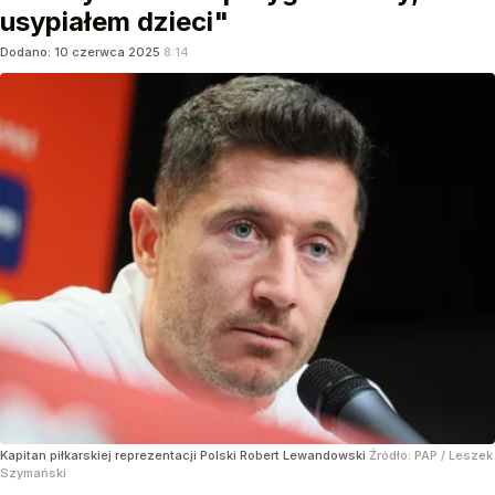
usypiałem dzieci"
Dodano:
10
czerwca
2025
8:14
Kapitan piłkarskiej reprezentacji Polski Robert Lewandowski
Źródło:
PAP
/
Leszek
Szymański