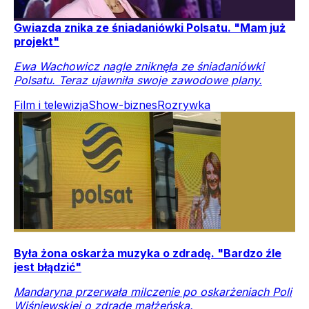
Gwiazda znika ze śniadaniówki Polsatu. "Mam już
projekt"
Ewa Wachowicz nagle zniknęła ze śniadaniówki
Polsatu. Teraz ujawniła swoje zawodowe plany.
Film i telewizja
Show-biznes
Rozrywka
Była żona oskarża muzyka o zdradę. "Bardzo źle
jest błądzić"
Mandaryna przerwała milczenie po oskarżeniach Poli
Wiśniewskiej o zdradę małżeńską.