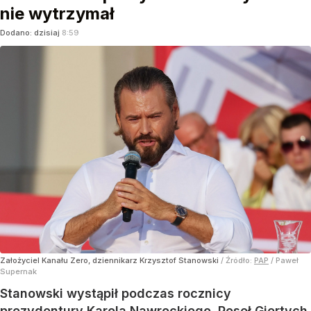
nie wytrzymał
Dodano:
dzisiaj
8:59
Założyciel Kanału Zero, dziennikarz Krzysztof Stanowski
/ Źródło:
PAP
/
Paweł
Supernak
Stanowski wystąpił podczas rocznicy
prezydentury Karola Nawrockiego. Poseł Giertych