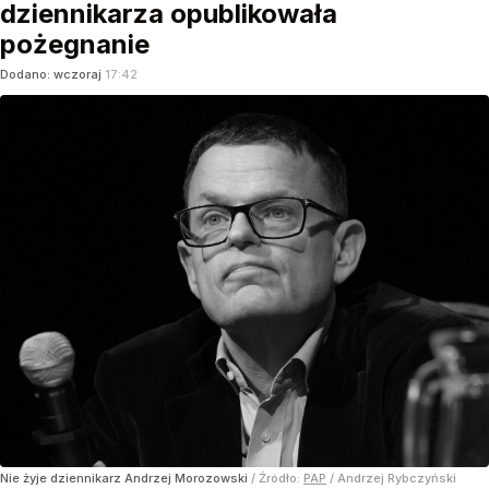
dziennikarza opublikowała
pożegnanie
Dodano:
wczoraj
17:42
Nie żyje dziennikarz Andrzej Morozowski
/ Źródło:
PAP
/
Andrzej Rybczyński