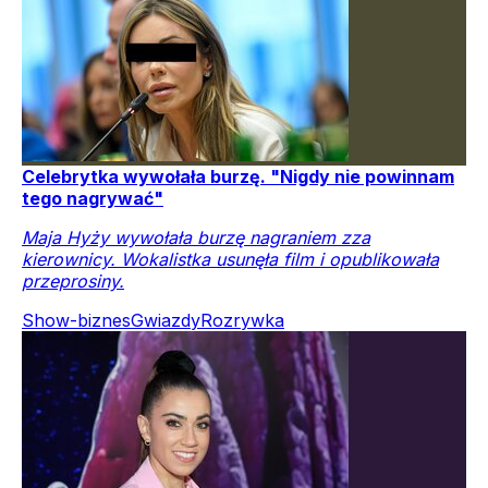
Celebrytka wywołała burzę. "Nigdy nie powinnam
tego nagrywać"
Maja Hyży wywołała burzę nagraniem zza
kierownicy. Wokalistka usunęła film i opublikowała
przeprosiny.
Show-biznes
Gwiazdy
Rozrywka