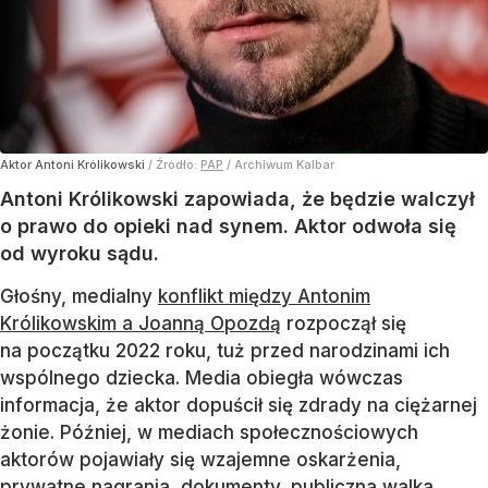
Aktor Antoni Królikowski
/ Źródło:
PAP
/
Archiwum Kalbar
Antoni Królikowski zapowiada, że będzie walczył
o prawo do opieki nad synem. Aktor odwoła się
od wyroku sądu.
Głośny, medialny
konflikt między Antonim
Królikowskim a Joanną Opozdą
rozpoczął się
na początku 2022 roku, tuż przed narodzinami ich
wspólnego dziecka. Media obiegła wówczas
informacja, że aktor dopuścił się zdrady na ciężarnej
żonie. Później, w mediach społecznościowych
aktorów pojawiały się wzajemne oskarżenia,
prywatne nagrania, dokumenty, publiczna walka