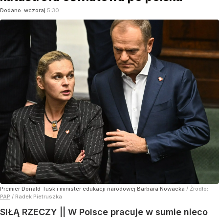
Dodano:
wczoraj
5:30
Premier Donald Tusk i minister edukacji narodowej Barbara Nowacka
/ Źródło:
PAP
/
Radek Pietruszka
SIŁĄ RZECZY || W Polsce pracuje w sumie nieco