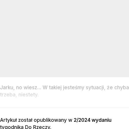
Jarku, no wiesz… W takiej jesteśmy sytuacji, że chyba
trzeba, niestety.
Artykuł został opublikowany w
2/2024 wydaniu
tygodnika Do Rzeczy
.