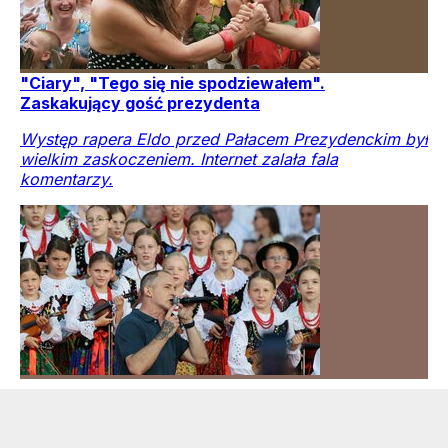
"Ciary", "Tego się nie spodziewałem".
Zaskakujący gość prezydenta
Występ rapera Eldo przed Pałacem Prezydenckim był
wielkim zaskoczeniem. Internet zalała fala
komentarzy.