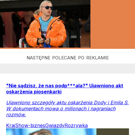
"Nie sądzisz, że nas podp***ala?" Ujawniono akt
oskarżenia piosenkarki
Ujawniono szczegóły aktu oskarżenia Dody i Emila S.
W dokumentach mowa o milionach i nagraniach
rozmów.
Kraj
Show-biznes
Gwiazdy
Rozrywka