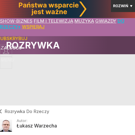
ROZWIŃ
▼
SHOW-BIZNES
FILM I TELEWIZJA
MUZYKA
GWIAZDY
DO
RZECZY+
WSPIERAJ
SUBSKRYBUJ
ROZRYWKA
ZALOGUJ
MENU
Rozrywka Do Rzeczy
Autor:
Łukasz Warzecha