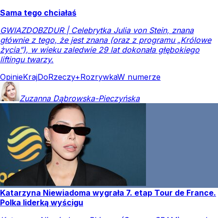
Sama tego chciałaś
GWIAZDOBZDUR | Celebrytka Julia von Stein, znana
głównie z tego, że jest znana (oraz z programu „Królowe
życia”), w wieku zaledwie 29 lat dokonała głębokiego
liftingu twarzy.
Opinie
Kraj
DoRzeczy+
Rozrywka
W numerze
Zuzanna
Dąbrowska-Pieczyńska
Katarzyna Niewiadoma wygrała 7. etap Tour de France.
Polka liderką wyścigu