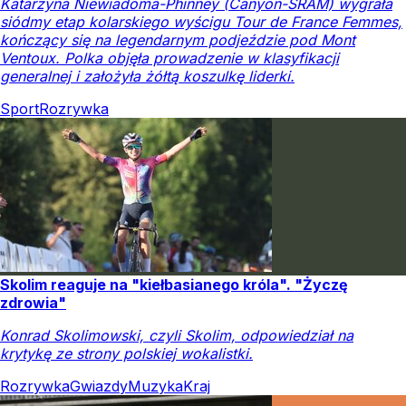
Katarzyna Niewiadoma-Phinney (Canyon-SRAM) wygrała
siódmy etap kolarskiego wyścigu Tour de France Femmes,
kończący się na legendarnym podjeździe pod Mont
Ventoux. Polka objęła prowadzenie w klasyfikacji
generalnej i założyła żółtą koszulkę liderki.
Sport
Rozrywka
Skolim reaguje na "kiełbasianego króla". "Życzę
zdrowia"
Konrad Skolimowski, czyli Skolim, odpowiedział na
krytykę ze strony polskiej wokalistki.
Rozrywka
Gwiazdy
Muzyka
Kraj