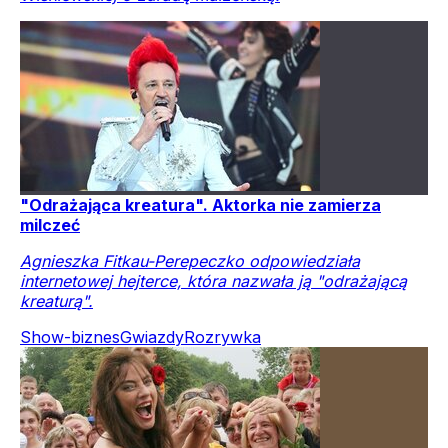
"Odrażająca kreatura". Aktorka nie zamierza
milczeć
Agnieszka Fitkau-Perepeczko odpowiedziała
internetowej hejterce, która nazwała ją "odrażającą
kreaturą".
Show-biznes
Gwiazdy
Rozrywka