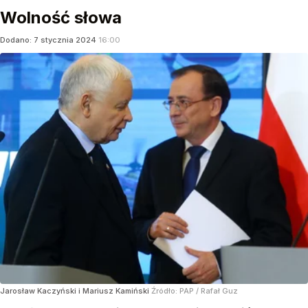
Wolność słowa
Dodano:
7
stycznia
2024
16:00
Jarosław Kaczyński i Mariusz Kamiński
Źródło:
PAP
/
Rafał Guz