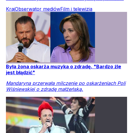
Kraj
Obserwator mediów
Film i telewizja
Była żona oskarża muzyka o zdradę. "Bardzo źle
jest błądzić"
Mandaryna przerwała milczenie po oskarżeniach Poli
Wiśniewskiej o zdradę małżeńską.