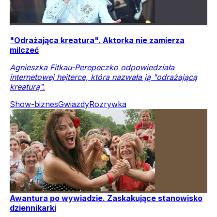
"Odrażająca kreatura". Aktorka nie zamierza
milczeć
Agnieszka Fitkau-Perepeczko odpowiedziała
internetowej hejterce, która nazwała ją "odrażającą
kreaturą".
Show-biznes
Gwiazdy
Rozrywka
Awantura po wywiadzie. Zaskakujące stanowisko
dziennikarki