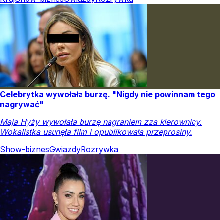
Celebrytka wywołała burzę. "Nigdy nie powinnam tego
nagrywać"
Maja Hyży wywołała burzę nagraniem zza kierownicy.
Wokalistka usunęła film i opublikowała przeprosiny.
Show-biznes
Gwiazdy
Rozrywka