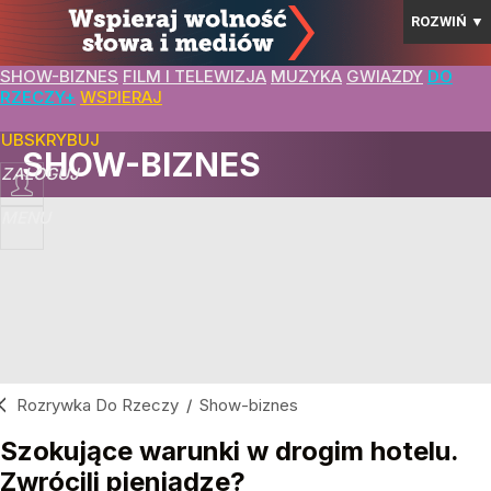
ROZWIŃ
▼
SHOW-BIZNES
FILM I TELEWIZJA
MUZYKA
GWIAZDY
DO
RZECZY+
WSPIERAJ
SUBSKRYBUJ
SHOW-BIZNES
ZALOGUJ
MENU
Rozrywka Do Rzeczy
/
Show-biznes
Szokujące warunki w drogim hotelu.
Zwrócili pieniądze?