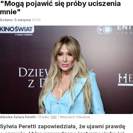
"Mogą pojawić się próby uciszenia
mnie"
Dodano:
5
sierpnia
12:03
Aktorka Sylwia Peretti
/ Źródło:
PAP
/
Wojciech Olkuśnik
Sylwia Peretti zapowiedziała, że ujawni prawdę