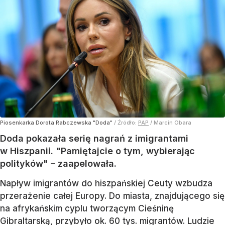
Piosenkarka Dorota Rabczewska "Doda"
/ Źródło:
PAP
/
Marcin Obara
Doda pokazała serię nagrań z imigrantami
w Hiszpanii. "Pamiętajcie o tym, wybierając
polityków" – zaapelowała.
Napływ imigrantów do hiszpańskiej Ceuty wzbudza
przerażenie całej Europy. Do miasta, znajdującego się
na afrykańskim cyplu tworzącym Cieśninę
Gibraltarską, przybyło ok. 60 tys. migrantów. Ludzie