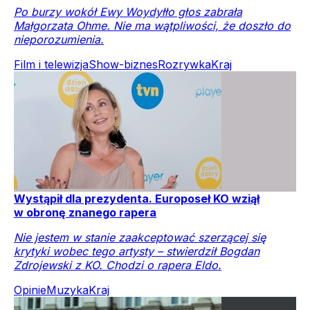
Po burzy wokół Ewy Woydyłło głos zabrała
Małgorzata Ohme. Nie ma wątpliwości, że doszło do
nieporozumienia.
Film i telewizja
Show-biznes
Rozrywka
Kraj
Wystąpił dla prezydenta. Europoseł KO wziął
w obronę znanego rapera
Nie jestem w stanie zaakceptować szerzącej się
krytyki wobec tego artysty – stwierdził Bogdan
Zdrojewski z KO. Chodzi o rapera Eldo.
Opinie
Muzyka
Kraj