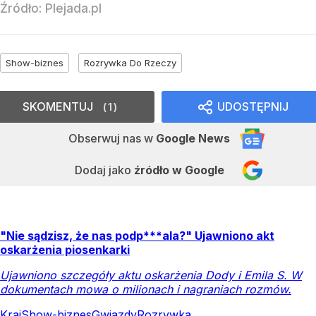
Źródło:
Plejada.pl
Show-biznes
Rozrywka Do Rzeczy
SKOMENTUJ
UDOSTĘPNIJ
1
Obserwuj nas
w
Google News
Dodaj jako
źródło w Google
"Nie sądzisz, że nas podp***ala?" Ujawniono akt
oskarżenia piosenkarki
Ujawniono szczegóły aktu oskarżenia Dody i Emila S. W
dokumentach mowa o milionach i nagraniach rozmów.
Kraj
Show-biznes
Gwiazdy
Rozrywka