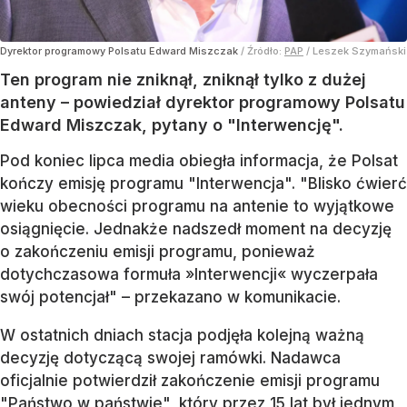
Dyrektor programowy Polsatu Edward Miszczak
/ Źródło:
PAP
/
Leszek Szymański
Ten program nie zniknął, zniknął tylko z dużej
anteny – powiedział dyrektor programowy Polsatu
Edward Miszczak, pytany o "Interwencję".
Pod koniec lipca media obiegła informacja, że Polsat
kończy emisję programu "Interwencja". "Blisko ćwierć
wieku obecności programu na antenie to wyjątkowe
osiągnięcie. Jednakże nadszedł moment na decyzję
o zakończeniu emisji programu, ponieważ
dotychczasowa formuła »Interwencji« wyczerpała
swój potencjał" – przekazano w komunikacie.
W ostatnich dniach stacja podjęła kolejną ważną
decyzję dotyczącą swojej ramówki. Nadawca
oficjalnie potwierdził zakończenie emisji programu
"Państwo w państwie", który przez 15 lat był jednym