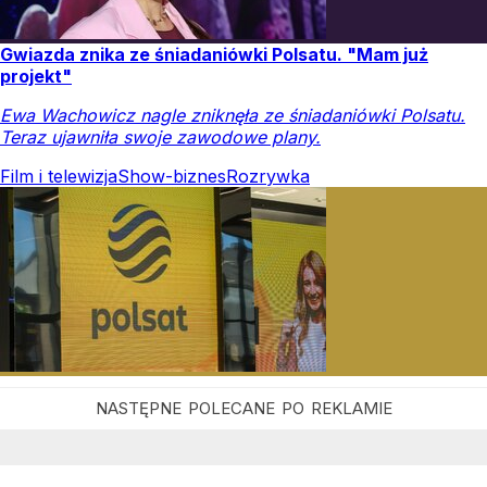
Gwiazda znika ze śniadaniówki Polsatu. "Mam już
projekt"
Ewa Wachowicz nagle zniknęła ze śniadaniówki Polsatu.
Teraz ujawniła swoje zawodowe plany.
Film i telewizja
Show-biznes
Rozrywka