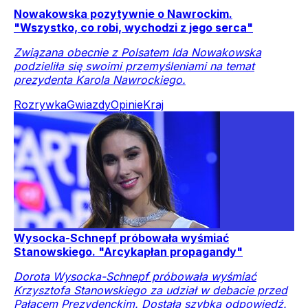
Nowakowska pozytywnie o Nawrockim.
"Wszystko, co robi, wychodzi z jego serca"
Związana obecnie z Polsatem Ida Nowakowska
podzieliła się swoimi przemyśleniami na temat
prezydenta Karola Nawrockiego.
Rozrywka
Gwiazdy
Opinie
Kraj
Wysocka-Schnepf próbowała wyśmiać
Stanowskiego. "Arcykapłan propagandy"
Dorota Wysocka-Schnepf próbowała wyśmiać
Krzysztofa Stanowskiego za udział w debacie przed
Pałacem Prezydenckim. Dostała szybką odpowiedź.